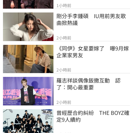
1小時前
剛分手李鍾碩　IU用前男友歌
曲掀熱議
2小時前
《同伊》女星要嫁了　曝9月嫁
企業家男友
2小時前
羅志祥談偶像飯撒互動　認
了：開心最重要
2小時前
曾經歷合約糾紛　THE BOYZ確
定9人續約