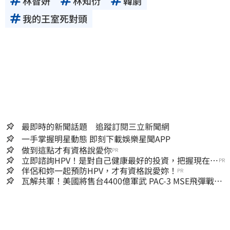
林智妍
林知衍
韓劇
我的王室死對頭
最即時的新聞話題 追蹤訂閱三立新聞網
一手掌握明星動態 即刻下載娛樂星聞APP
做到這點才有資格說愛你
PR
立即諮詢HPV！是對自己健康最好的投資，把握現在不
PR
嫌晚！
伴侶和妳一起預防HPV，才有資格說愛妳！
PR
瓦解共軍！美國將售台4400億軍武 PAC-3 MSE飛彈戰力
曝