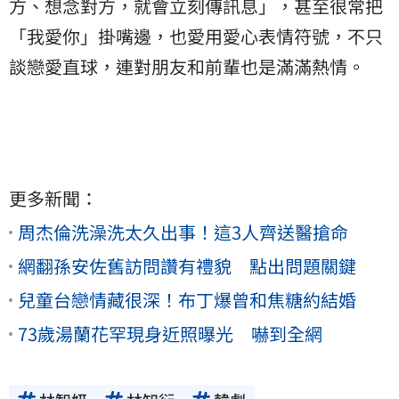
方、想念對方，就會立刻傳訊息」，甚至很常把
「我愛你」掛嘴邊，也愛用愛心表情符號，不只
談戀愛直球，連對朋友和前輩也是滿滿熱情。
更多新聞：
周杰倫洗澡洗太久出事！這3人齊送醫搶命
網翻孫安佐舊訪問讚有禮貌 點出問題關鍵
兒童台戀情藏很深！布丁爆曾和焦糖約結婚
73歲湯蘭花罕現身近照曝光 嚇到全網