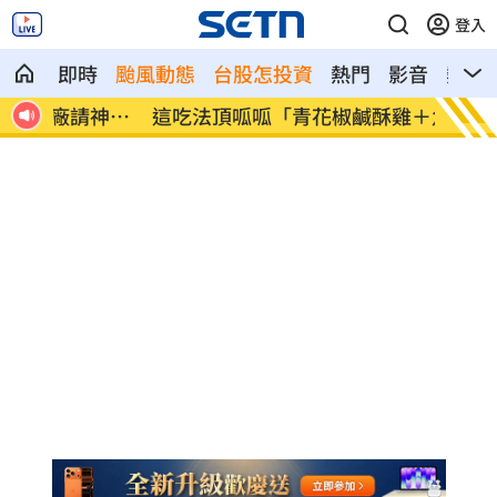
登入
即時
颱風動態
台股怎投資
熱門
影音
熱搜
神鎮
這吃法頂呱呱「青花椒鹹酥雞＋角嗨」開
韓股慘
賣