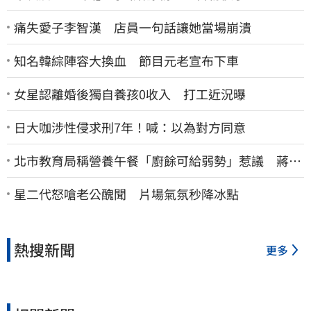
痛失愛子李智漢 店員一句話讓她當場崩潰
知名韓綜陣容大換血 節目元老宣布下車
女星認離婚後獨自養孩0收入 打工近況曝
日大咖涉性侵求刑7年！喊：以為對方同意
北市教育局稱營養午餐「廚餘可給弱勢」惹議 蔣萬
安急喊：不會這樣做
星二代怒嗆老公醜聞 片場氣氛秒降冰點
熱搜新聞
更多