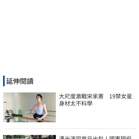
延伸閱讀
大尺度激戰宋承憲　19禁女星
身材太不科學
漢光演習首日出包！國軍現役