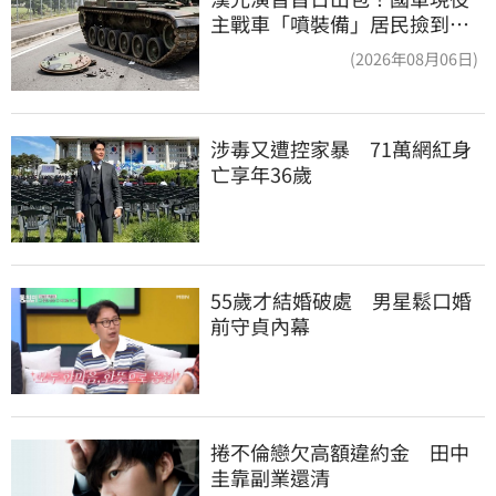
主戰車「噴裝備」居民撿到零
件…軍方說話了
(2026年08月06日)
涉毒又遭控家暴　71萬網紅身
亡享年36歲
55歲才結婚破處　男星鬆口婚
前守貞內幕
捲不倫戀欠高額違約金　田中
圭靠副業還清