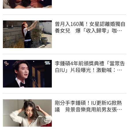
曾月入160萬！女星認離婚獨自
養女兒 爆「收入歸零」咖啡
廳打工近況曝
李鍾碩4年前頒獎典禮「當眾告
白IU」片段曝光！激動喊：很
久前就喜歡妳
剛分手李鍾碩！IU更新IG掀熱
議 背景音樂竟用前男友張基
河歌曲