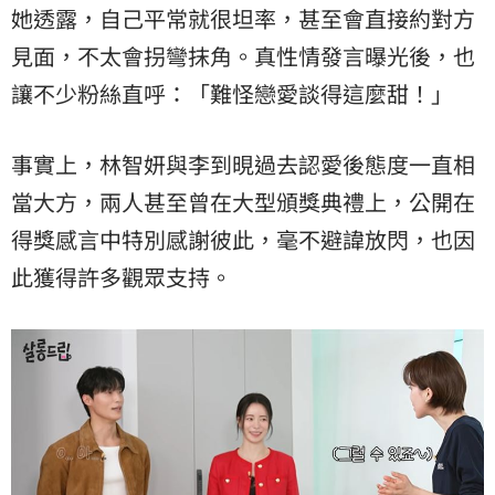
她透露，自己平常就很坦率，甚至會直接約對方
見面，不太會拐彎抹角。真性情發言曝光後，也
讓不少粉絲直呼：「難怪戀愛談得這麼甜！」
事實上，林智妍與李到晛過去認愛後態度一直相
當大方，兩人甚至曾在大型頒獎典禮上，公開在
得獎感言中特別感謝彼此，毫不避諱放閃，也因
此獲得許多觀眾支持。