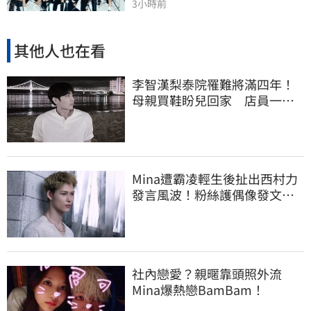
3小時前
其他人也在看
李智漢梨泰院罹難將滿四年！
母親買鞋盼兒回家 店員一句
話讓她當場崩潰
Mina遭霸凌輕生後扯出西村力
發言風波！粉絲護偶像發文：
言論遭惡意扭曲
社內戀愛？親暱靠頭照外流
Mina爆熱戀BamBam！