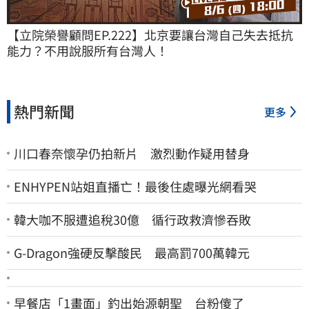
【立院榮譽顧問EP.222】北京要讓台灣自己失去抵抗
能力？不用說服所有台灣人！
熱門新聞
更多
川口春奈懷孕仍拍新片 激烈動作疑用替身
ENHYPEN站姐直播亡！最後住處曝光網看哭
韓大咖不服遭追稅30億 循行政救濟慘吞敗
G-Dragon強硬反擊酸民 最高罰700萬韓元
早餐店「1畫面」釣出始源朝聖 台粉傻了