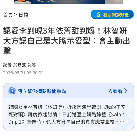
首頁
日韓
看新聞換好禮
認愛李到晛3年依舊甜到爆！林智妍
大方認自己是大膽示愛型：會主動出
擊
記者
蒲世芸
報導
2026/05/21 05:20:00
阿立幫你摘要新聞重點
去看看
韓國女星林智妍（林知衍）近來因演出韓劇《我的王室
死對頭》再度掀起討論，日前她登上網路綜藝《Salon 
Drip 2》宣傳時，也大方分享自己的真實戀愛風格。她
坦言，自己在感情裡其實是「主動派」，只要遇到喜歡
的人，就會直接表達心意、主動靠近。