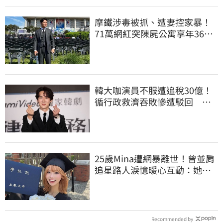
摩鐵涉毒被抓、遭妻控家暴！
71萬網紅突陳屍公寓享年36
歲 警方證實了
韓大咖演員不服遭追稅30億！
循行政救濟吞敗慘遭駁回 公
司最新回應曝光
25歲Mina遭網暴離世！曾並肩
追星路人淚憶暖心互動：她真
的很善良
Recommended by