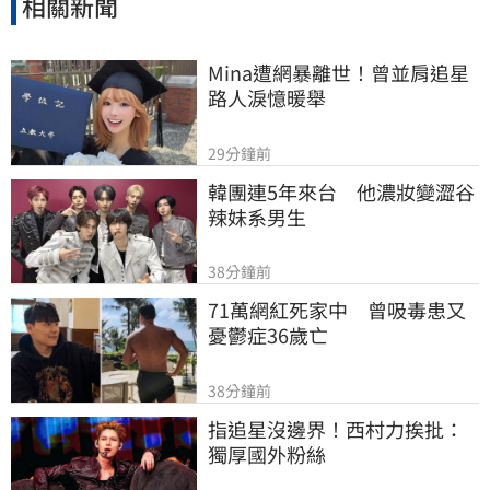
相關新聞
Mina遭網暴離世！曾並肩追星
路人淚憶暖舉
29分鐘前
韓團連5年來台　他濃妝變澀谷
辣妹系男生
38分鐘前
71萬網紅死家中　曾吸毒患又
憂鬱症36歲亡
38分鐘前
指追星沒邊界！西村力挨批：
獨厚國外粉絲