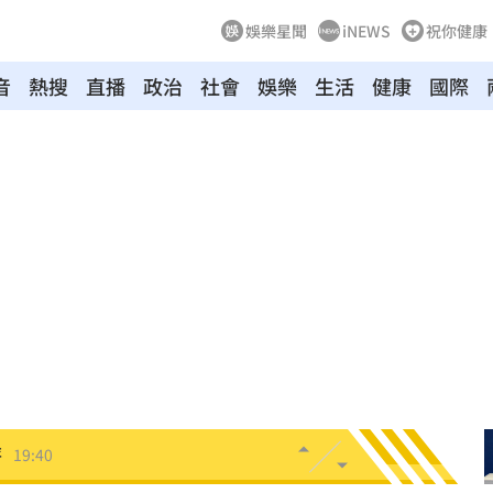
娛樂星聞
iNEWS
祝你健康
音
熱搜
直播
政治
社會
娛樂
生活
健康
國際
了
19:54
0%
19:51
反擊
19:45
2倍
19:45
秘辛
19:42
薪
19:40