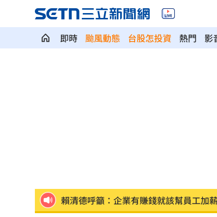
即時
颱風動態
台股怎投資
熱門
影
不副署藍白未來帳戶條例？行政院回應
群聯7月營收刷新紀錄！1物出貨暴增450
遭小38歲前任討2400萬 75歲影后強硬
肥大叔猝逝 廚房2事恐害罹癌風險增近
《KPOP獵魔女團》團隊將訪台 曝爆紅
賴清德呼籲：企業有賺錢就該幫員工加