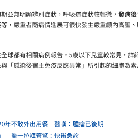
初期並無明顯辨別症狀，呼吸道症狀較輕微，
發病後
迷等
，嚴重者隨病情進展可很快發生嚴重顱內高壓、
在全球都有相關病例報告，5歲以下兒童較常見，詳
恐與「感染後宿主免疫反應異常」所引起的細胞激素
20年不敢外出用餐 醫嘆：腫瘤已後期
感」 醫一拉褲管驚：快衝急診