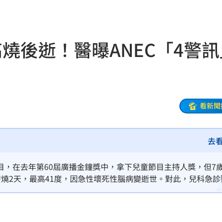
傳說
19:38
廢」
19:31
燒後逝！醫曝ANEC「4警訊
引進
19:23
用過
19:21
拍狼
19:16
看新聞
關鍵
19:12
去
淑芬
19:12
嗆母
19:08
目，在去年第60屆廣播金鐘獎中，拿下兒童節目主持人獎，但7
燒2天，最高41度，因急性壞死性腦病變逝世。對此，兒科急診
失明
19:07
關，初期不易辨識，常見高燒後出現抽搐、昏迷，5歲以下兒童
挨轟
19:00