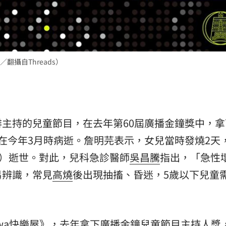
熱潮
10:00
15
攝自Threads）
主持的兒童節目，在去年第60屆廣播金鐘獎中，拿
在今年3月時病逝。詹明芫表示，女兒當時發燒2天
C）逝世。對此，兒科急診醫師
吳昌騰
指出，「急性
易辨識，常見
高燒
後出現抽搐、昏迷，5歲以下兒童
wa快樂屋》，去年拿下廣播金鐘兒童節目主持人獎