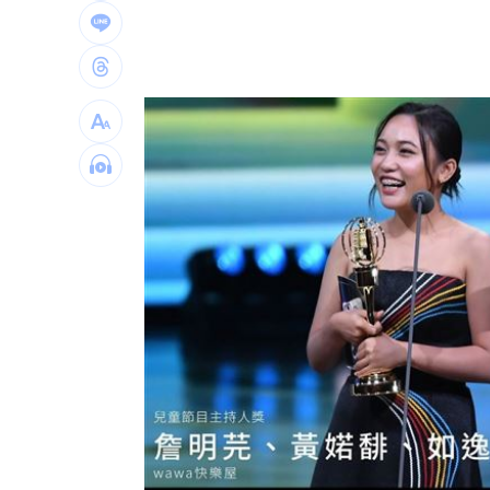
防代刀！衛福部祭新規：醫材商嚴禁碰
外資狂提款！國家隊3億護「這檔金融股 
姜厚任女友稱學歷「3碩1博」 台大發聲
工會風波擴大 許常德再嗆曹雨婷轉移
台灣彩券開獎直播中
20:31
LIVE三立+24小時直播
15:27
三立iNEWS新聞台線上直播
18:00
商場戰國來臨 台中「頂奢大道」逐漸
台彩父親節推新刮刮樂千萬頭獎超「爸
「拍片人的多重宇宙」職涯論壇9/12登