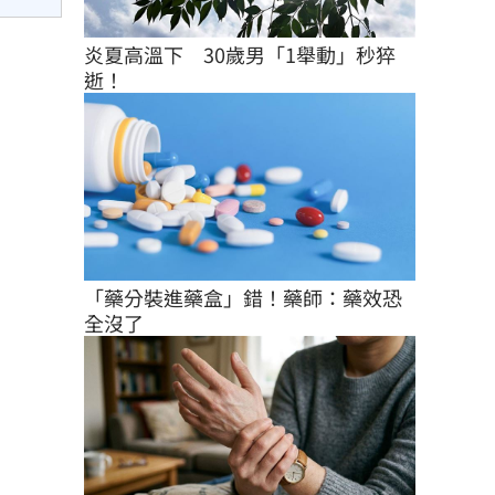
炎夏高溫下　30歲男「1舉動」秒猝
逝！
「藥分裝進藥盒」錯！藥師：藥效恐
全沒了