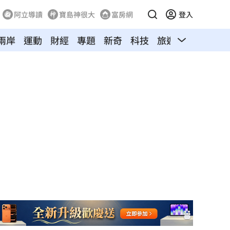
阿立導讀
寶島神很大
富房網
登入
兩岸
運動
財經
專題
新奇
科技
旅遊
汽車
寵物