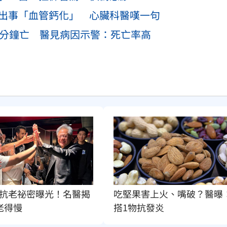
臟出事「血管鈣化」 心臟科醫嘆一句
0分鐘亡 醫見病因示警：死亡率高
抗老祕密曝光！名醫揭
吃堅果害上火、嘴破？醫曝
老得慢
搭1物抗發炎