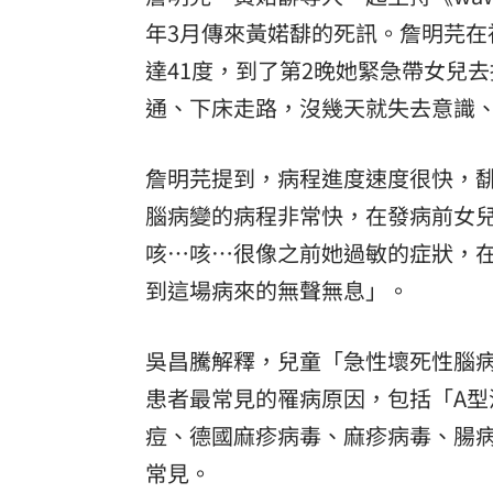
年3月傳來黃婼馡的死訊。詹明芫在社
達41度，到了第2晚她緊急帶女兒
通、下床走路，沒幾天就失去意識、
詹明芫提到，病程進度速度很快，
腦病變的病程非常快，在發病前女
咳⋯咳⋯很像之前她過敏的症狀，
到這場病來的無聲無息」。
吳昌騰解釋，兒童「急性壞死性腦病
患者最常見的罹病原因，包括「A型
痘、德國麻疹病毒、麻疹病毒、腸病
常見。