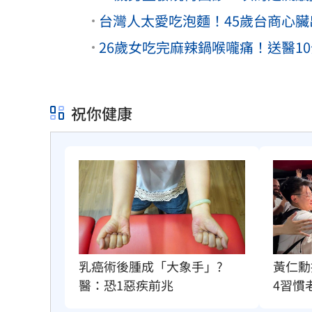
台灣人太愛吃泡麵！45歲台商心
26歲女吃完麻辣鍋喉嚨痛！送醫1
祝你健康
乳癌術後腫成「大象手」?
黃仁勳
醫：恐1惡疾前兆
4習慣