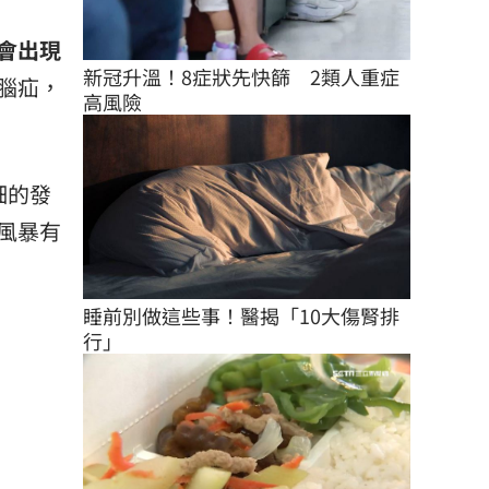
會出現
新冠升溫！8症狀先快篩　2類人重症
腦疝，
高風險
細的發
風暴有
睡前別做這些事！醫揭「10大傷腎排
行」