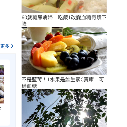
60歲糖尿病婦　吃飯1改變血糖奇蹟下
降
更多
不是藍莓！1水果是維生素C寶庫　可
穩血糖
：