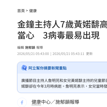
波若威獲百倍「本夢比」 專家揭都市
首頁
健康
LINE更新傳災情！ 用戶怨「主題全報
金鐘主持人7歲黃婼馡高
美國出手封殺中國機器人！北市曾高調
當心 3病毒最易出現
初來富邦最熟張育成 瑪帝斯：打電玩
車站、農場廁所裝針孔 台鐵司機成偷
編輯
施郁韻
報導
2026/05/21 05:43:00
2026/05/21 05:43:11
更新
下週台股能否突破反壓？專家點名今晚
阿立幫你摘要新聞重點
律師詐慈濟仍接機BNT 同框陳時中、張
託付360萬存款！兒1原因全花完甩存摺
廣播節目主持人詹明芫和女兒黃婼馡主持的兒童節
婼馡卻在今年3月時病逝。詹明芫表示，女兒當時發
國一生持掃把打女老師！視網膜受損恐
吳昌騰指出，「急性壞死性腦病」多與病毒感染有
警覺。
健康
中心／施郁韻報導
女星授權AI短劇 「裙下仰拍視角」片