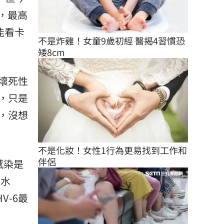
天，最高
能看卡
不是炸雞！女童9歲初經 醫揭4習慣恐
矮8cm
壞死性
，只是
，沒想
不是化妝！女性1行為更易找到工作和
伴侶
感染是
、水
-6最