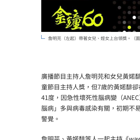
8國球員齊聚高雄 Formosa 7s掀足球
理想混蛋號召粉絲跨海追星吃美食！
18:
詹明芫（左起）帶著女兒、姪女上台領獎。（圖／翻
廣播節目主持人詹明芫和女兒黃婼馡
童節目主持人獎，但7歲的黃婼馡卻
41度，因急性壞死性腦病變（ANE
腦病」多與病毒感染有關，初期不
警覺。
詹明芫、黃婼馡等人一起主持《wa