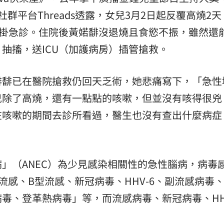
群平台Threads透露，女兒3月2日起反覆高燒2
去掛急診。住院後黃婼馡沒退燒且食慾不振，雖然還
抽搐，送ICU（加護病房）插管搶救。
馡馡已在醫院搶救仍回天乏術，她悲痛寫下，「急性
兒除了高燒，還有一點點的咳嗽，但並沒有咳得很兇
在咳嗽的期間去診所看過，醫生也沒有查出什麼病症
」（ANEC）為少見感染相關性的急性腦病，病毒
流感、B型流感、新冠病毒、HHV-6、副流感病毒
毒、登革熱病毒」等，而流感病毒、新冠病毒、HHV