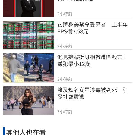
2小時前
它躋身美禁令受惠者　上半年
EPS衝2.58元
2小時前
他見搶案挺身相救遭圍毆亡！
嫌犯最小12歲
3小時前
埃及知名女星涉毒被判死　引
發社會震驚
3小時前
其他人也在看