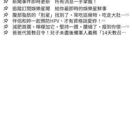
新聞事件即時更新 所有消息一手掌握！
追蹤訂閱娛樂星聞 給你最即時的娛樂星鮮事
腹部脂肪的「剋星」找到了，常吃這幾物，吃走大肚
PR
囊，瘦出小蠻腰
伴侶和妳一起預防HPV，才有資格說愛妳！
PR
減肥首選，檸檬加它，堅持一週，腰細了，瘦到你懷疑
PR
人生
爸爸代簽教召令！兒子未盡後備軍人義務「14天教召不
去」換3個月刑期