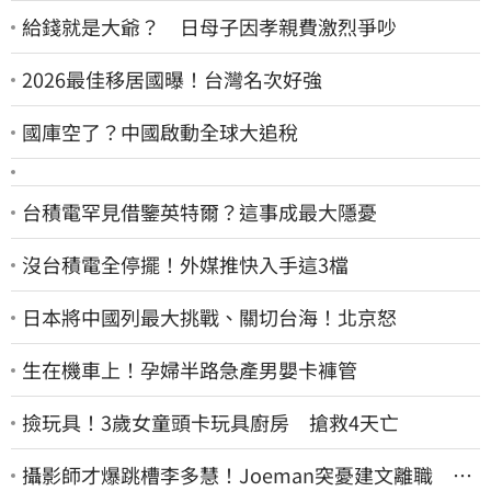
給錢就是大爺？ 日母子因孝親費激烈爭吵
2026最佳移居國曝！台灣名次好強
國庫空了？中國啟動全球大追稅
台積電罕見借鑒英特爾？這事成最大隱憂
沒台積電全停擺！外媒推快入手這3檔
日本將中國列最大挑戰、關切台海！北京怒
生在機車上！孕婦半路急產男嬰卡褲管
撿玩具！3歲女童頭卡玩具廚房 搶救4天亡
攝影師才爆跳槽李多慧！Joeman突憂建文離職 發