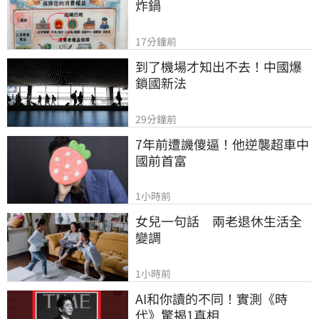
炸鍋
17分鐘前
到了機場才知出不去！中國爆
鎖國新法
29分鐘前
7年前遭譏傻逼！他逆襲超車中
國前首富
1小時前
女兒一句話　兩老退休生活全
變調
1小時前
AI和你讀的不同！實測《時
代》驚揭1真相