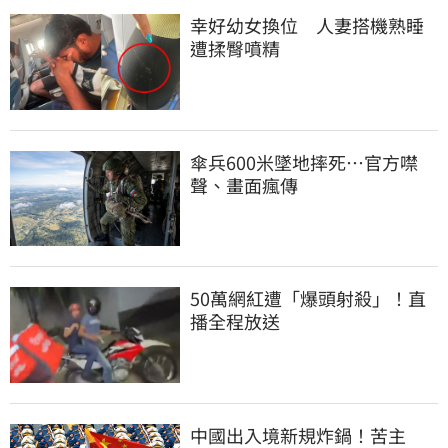
幸好幼女換位　人妻搭機熟睡
遭揉臀噴精
傘兵600米墜地摔死…官方噤
聲、畫面瘋傳
50萬網紅遭「爆頭射殺」！直
播全程放送
中國出入境新規炸鍋！苦主