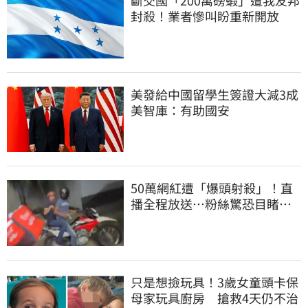
斷交國「200萬磅蝦」遭我友邦
封殺！業者慘叫盼重新開放
美發給中國留學生簽證大減3成
美智庫：有助國安
50萬網紅遭「爆頭射殺」！直
播全程放送…粉絲驚恐目睹慘
死過程
只是想撿玩具！3歲女童頭卡保
母家玩具廚房 搶救4天仍不治