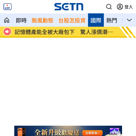
登入
即時
颱風動態
台股怎投資
國際
熱門
影音
記憶體產能全被大廠包下 驚人漲價潮來
北美訂
襲
元