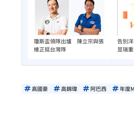
瓊斯盃領隊出爐　陳立宗與張
告別洋
維正挺台灣隊
昱瑞重
高國豪
高錦瑋
阿巴西
年度M