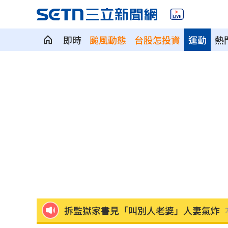
即時
颱風動態
台股怎投資
運動
熱
美就業數據爆冷 這信號Fed升息警報降
梅西父親病逝享壽68歲 一路陪伴兒闖
5登山客2025年雪崩失蹤 尼泊爾尋獲遺
喝錯傷身！營養師整理喝咖啡「7大守則
美：東南亞詐騙園區多由中國背景組織
拆監獄家書見「叫別人老婆」人妻氣炸