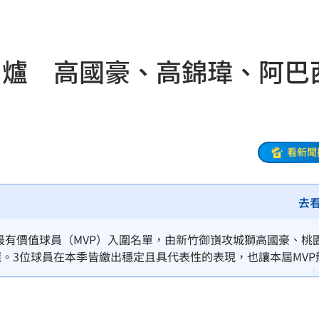
23:21
趕人
23:16
選出爐 高國豪、高錦瑋、阿巴
憂
23:09
23:07
s
22:59
看新聞
亂喝
22:48
去
內幕
22:48
骨頭
22:38
年度最有價值球員（MVP）入圍名單，由新竹御嵿攻城獅高國豪、桃
。3位球員在本季皆繳出穩定且具代表性的表現，也讓本屆MVP
31
出門
22:29