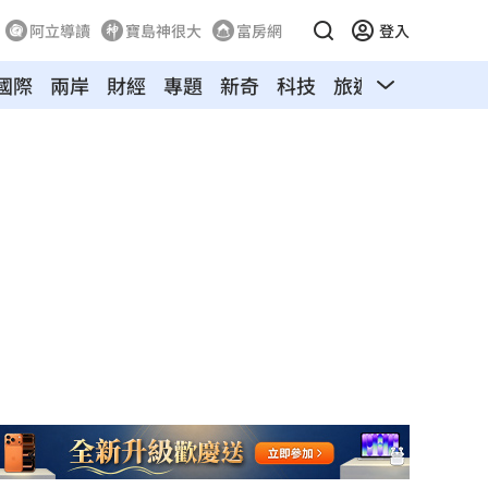
阿立導讀
寶島神很大
富房網
登入
國際
兩岸
財經
專題
新奇
科技
旅遊
汽車
寵物