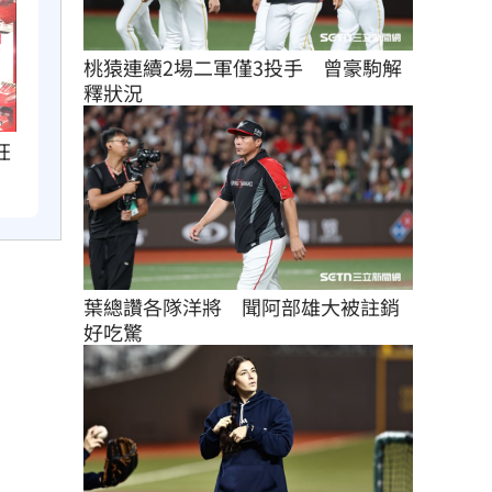
桃猿連續2場二軍僅3投手　曾豪駒解
釋狀況
狂
葉總讚各隊洋將　聞阿部雄大被註銷
好吃驚