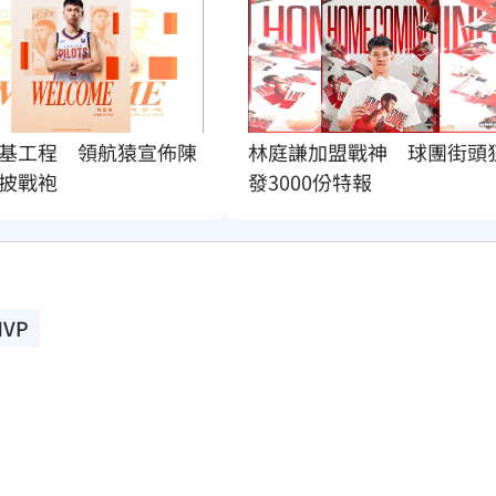
基工程　領航猿宣佈陳
林庭謙加盟戰神　球團街頭
披戰袍
發3000份特報
VP