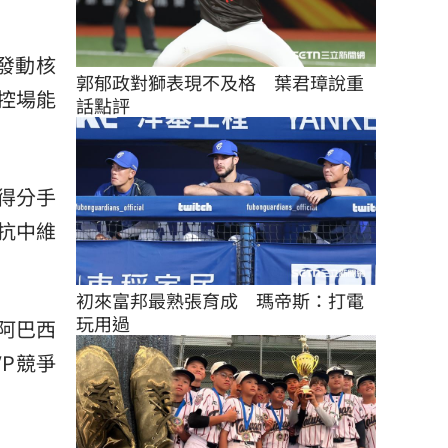
攻發動核
郭郁政對獅表現不及格　葉君璋說重
控場能
話點評
的得分手
抗中維
初來富邦最熟張育成　瑪帝斯：打電
玩用過
阿巴西
P競爭