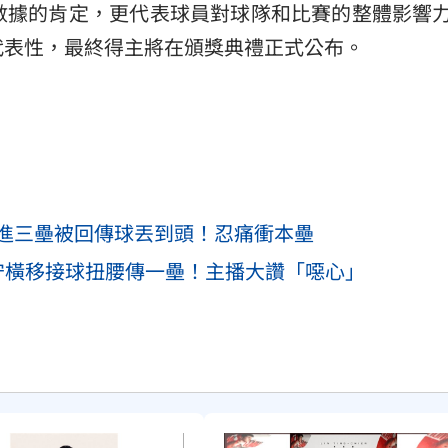
數據的肯定，更代表球員對球隊和比賽的整體影響力
代表性，最終得主將在頒獎典禮正式公布。
滑進三壘被回傳球丟到頭！忍痛衝本壘
防守橫移接球扭腰傳一壘！主播大讚「噁心」