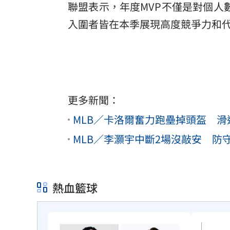
聯盟表示，年度MVP不僅是對個人
入圍者皆在本季展現高度競爭力和
更多新聞：
MLB／卡洛爾奮力跑壘掉頭盔 
MLB／李灝宇中斷2場沒敲安 
熱血籃球