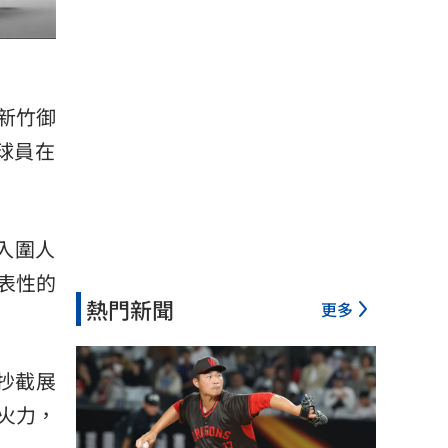
由新竹御
球員在
入圍人
表性的
熱門新聞
更多
6抄截展
火力，