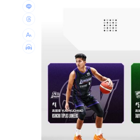
有片／貴州通天河「爆乳正妹伴漂」價
慈濟買BNT遭詐 網朝聖郭董大小姐貼
宜蘭強風「店家玻璃門被吹爆」員工嚇
配合漢光！管碧玲視導平戰轉換與出港
台灣彩券開獎直播中
20:31
LIVE三立+24小時直播
15:27
三立iNEWS新聞台線上直播
18:00
台彩父親節推新刮刮樂千萬頭獎超「爸
商場戰國來臨 台中「頂奢大道」逐漸
「拍片人的多重宇宙」職涯論壇9/12登