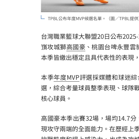
8國球員齊聚高雄 Formosa 7s掀足球
TPBL公布年度MVP候選名單。（圖／TPBL提
理想混蛋號召粉絲跨海追星吃美食！
18:
台灣職業籃球大聯盟20日公布202
嵿攻城獅
高國豪
、桃園台啤永豐雲
本季皆繳出穩定且具代表性的表現，
本季
年度MVP
評選採媒體和球迷綜
選，綜合考量球員整季表現、球隊
核心球員。
高國豪本季出賽32場，場均14.7分、
現攻守兩端的全面能力。在歷經上