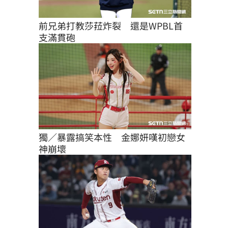
前兄弟打教莎菈炸裂　還是WPBL首
支滿貫砲
獨／暴露搞笑本性　金娜妍嘆初戀女
神崩壞