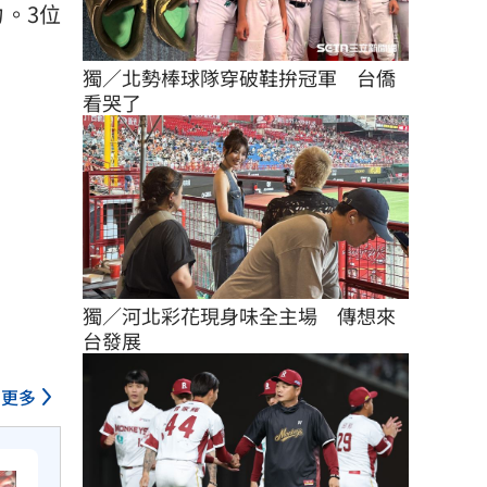
。3位
獨／北勢棒球隊穿破鞋拚冠軍　台僑
看哭了
獨／河北彩花現身味全主場　傳想來
台發展
更多