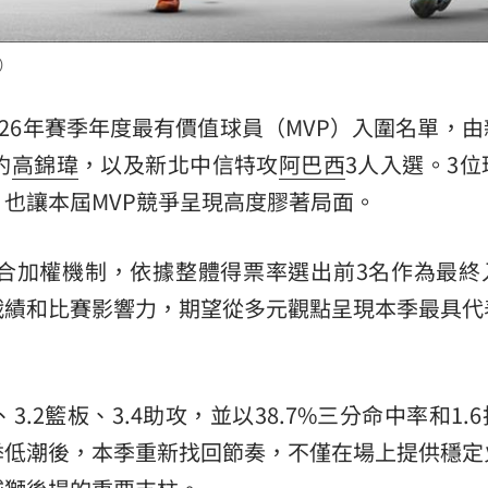
熱潮
10:00
供）
15
5-26年賽季年度最有價值球員（MVP）入圍名單，
豹
高錦瑋
，以及新北中信特攻
阿巴西
3人入選。3位
也讓本屆MVP競爭呈現高度膠著局面。
合加權機制，依據整體得票率選出前3名作為最終
戰績和比賽影響力，期望從多元觀點呈現本季最具代
3.2籃板、3.4助攻，並以38.7%三分命中率和1.
季低潮後，本季重新找回節奏，不僅在場上提供穩定