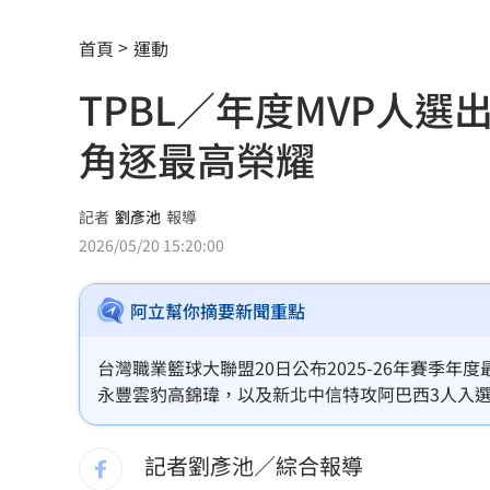
ETF存到2千萬退休！他因1封信重回職場
首頁
運動
社宅包租爆糾紛 房客控業者硬闖屋內
TPBL／年度MVP人
馬斯克蓋地球最大晶圓廠 專家揭3大隱
角逐最高榮耀
泰國校園槍擊案增至9死 12歲女童不治
蔣市政一團糟？活動背板誤植HappiMes
記者
劉彥池
報導
2026/05/20 15:20:00
飛機餐1果汁爆廁所之亂 醫：3類人勿
阿立幫你摘要新聞重點
獨／田路路突改口找楊光友 許常德爆
亨特認特權 哽咽談父拜登癌症轉移到
台灣職業籃球大聯盟20日公布2025-26年賽季
永豐雲豹高錦瑋，以及新北中信特攻阿巴西3人入選
白海豚發威！宜蘭強風磁磚砸、樹倒
22:
呈現高度膠著局面。
記者劉彥池／綜合報導
白海豚外圍雨帶特別紮實 鄭明典：別