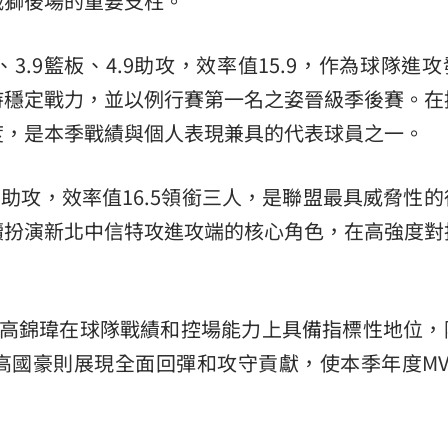
城獅後場的重要支柱。
、3.9籃板、4.9助攻，效率值15.9，作為球隊進
持穩定戰力，並以例行賽第一名之姿晉級季後賽。在
度，是本季戰績與個人表現兼具的代表球員之一。
3.5助攻，效率值16.5領銜三人，是聯盟最具威脅性
續扮演新北中信特攻進攻端的核心角色，在高強度對
，高錦瑋在球隊戰績和控場能力上具備指標性地位，
高國豪則展現全面回彈和攻守貢獻，使本季年度MV