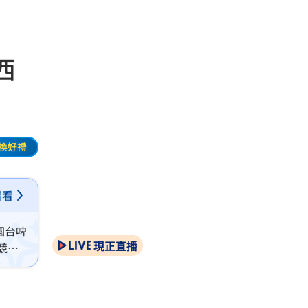
西
換好禮
看看
園台啤
現正直播
競爭