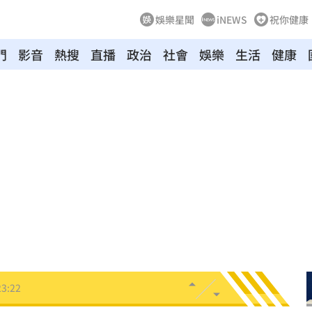
娛樂星聞
iNEWS
祝你健康
門
影音
熱搜
直播
政治
社會
娛樂
生活
健康
溫
23:34
足壇
23:31
體
23:29
」
23:27
主導
23:25
23:22