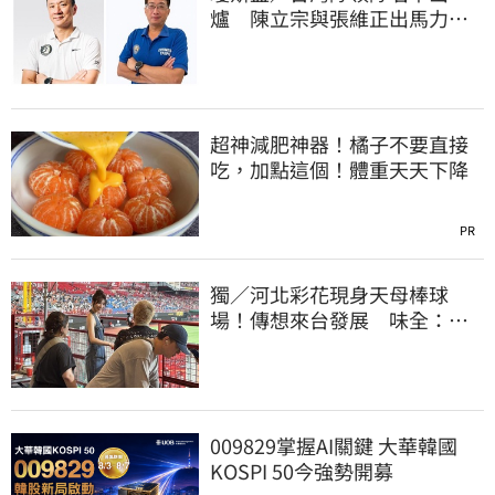
爐 陳立宗與張維正出馬力挺
國家隊
超神減肥神器！橘子不要直接
吃，加點這個！體重天天下降
PR
獨／河北彩花現身天母棒球
場！傳想來台發展 味全：歡
迎各界人士進場
009829掌握AI關鍵 大華韓國
KOSPI 50今強勢開募