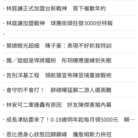
林庭謙正式加盟台新戰神 簽下複數年約
林庭謙加盟戰神 球團街頭狂發3000份特報
葉總眼光超細 陳子豪：表現不好抓我特訓
獨／姐姐是悍將鐵粉 彤玥曝應援練到失眠
告別洋基工程 領航猿宣佈陳昱瑞重披戰袍
會守的不會打！ 餅總曝猛獅二游人選兩難
林安可二軍連轟有原因 好友陳傑憲揭內幕
成長津貼要來了！0-18歲明年起每月領5000元 賴清
德：此時不生更待何時
恩比德身心狀態回歸巔峰 攜詹姆斯力拚冠