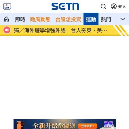
登入
即時
颱風動態
台股怎投資
運動
熱門
影音
30
獨／海外遊學增強外語 台人夯英、美、
長尾獼
加
因