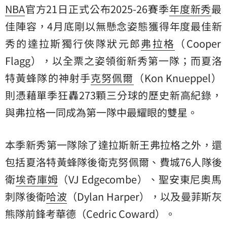
NBA
官方21日正式公布2025-26賽季
年度新秀
最
佳陣容，4月底剛以無懸念姿態獲得年度最佳新
秀的達拉斯獨行俠隊狀元郎
弗拉格
（Cooper
Flagg），以全票之姿領銜新秀第一隊；而夏洛
特黃蜂隊的神射手
克努佩爾
（Kon Knueppel）
則憑藉單季狂轟273顆三分球的歷史新高紀錄，
與弗拉格一同成為第一隊中最耀眼的雙星。
本季新秀第一隊除了達拉斯新王弗拉格之外，還
包括夏洛特黃蜂隊後衛克努佩爾、費城76人隊後
衛
埃奇庫姆
（VJ Edgecombe）、聖安東尼奧馬
刺隊後衛
哈波
（Dylan Harper），以及曼菲斯灰
熊隊前鋒考華德（Cedric Coward）。