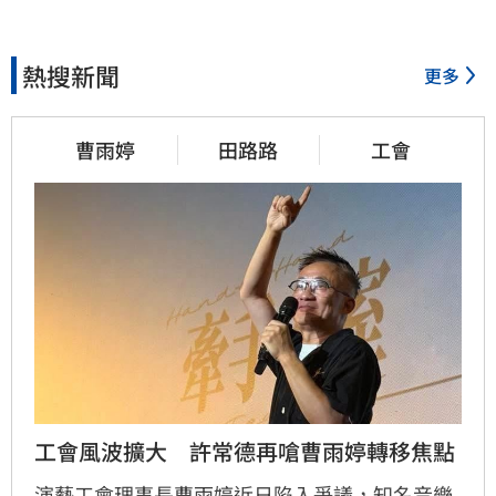
熱搜新聞
更多
曹雨婷
田路路
工會
工會風波擴大　許常德再嗆曹雨婷轉移焦點
演藝工會理事長曹雨婷近日陷入爭議，知名音樂