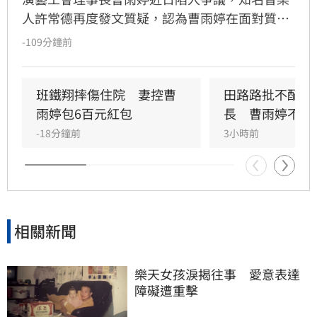
人許常德再度發文質疑，認為曹雨婷在面對質疑
時，不應反問資深藝人池秋美關於田路路協助的
-109分鐘前
問題，而應正面說明工會工作成果與資源運用。
許常德強調，理事長肩負照顧會員權益的責任，
外界關注工會運作屬合理公共討論，核心在於工
班鐵翔摔傷住院　妻控曹
田路路批不配當
會是否善盡職責，而非轉移焦點至個別藝人身
雨婷包6百元紅包
長　曹雨婷不忍
上。由於曹雨婷曾主動表示協助田路路，隨後引
-18分鐘前
3小時前
發外界檢視工會作為，許常德呼籲曹雨婷應公開
說明近年會務內容，包括會費、企業贊助與政府
補助等經費運用情形，確保財務透明公開，才能
真正獲取會員信任並提升工會公信力，讓演藝人
員權益獲得實質保障與完善照顧。
相關新聞
樂天女孩淚揭往事　愛意表達
障礙遭重擊