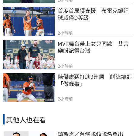
首度首局獲支援　布雷克卻評
球威僅D等級
2小時前
MVP舞台帶上女兒同歡　艾菩
樂盼記得台灣
2小時前
陳傑憲猛打助2連勝　餅總卻虧
「做蠢事」
2小時前
其他人也在看
瓊斯盃／台灣隊領隊名單出