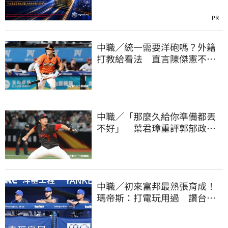
PR
中職／統一需要洋砲嗎？外籍
打教給看法 直言陳傑憲不能
天天4安扛全隊
中職／「那麼久給你準備都丟
不好」 葉君璋重評郭郁政對
獅表現
中職／初來富邦最熟張育成！
瑪帝斯：打電玩用過 讚台灣
麥當勞大勝美國