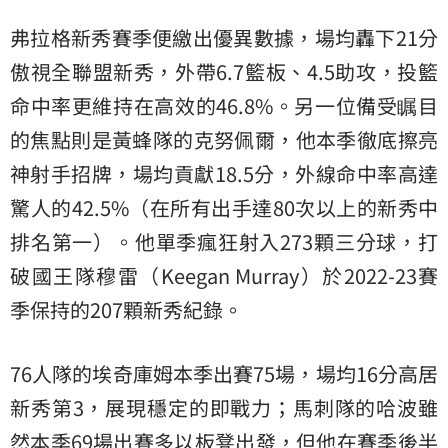
弗拉格新秀賽季便繳出優異數據，場均轟下21分
傲視全聯盟新秀，外帶6.7籃板、4.5助攻，投籃
命中率更維持在高效的46.8%。另一位備受瞩目
的焦點則是黃蜂隊的克努佩爾，他本季徹底擦亮
神射手招牌，場均貢獻18.5分，外線命中率高達
驚人的42.5%（在所有出手達80次以上的新秀中
排名第一）。他單季瘋狂射入273顆三分球，打
破國王隊穆雷（Keegan Murray）於2022-23賽
季保持的207顆新秀紀錄。
76人隊的埃奇庫姆本季出賽75場，場均16分高居
新秀第3，展現穩定的即戰力；馬刺隊的哈波雖
然本季69場出賽多以板凳出發，但他在賽季後半