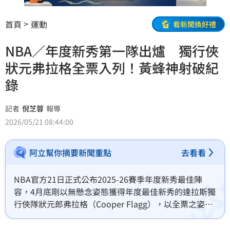
首頁
運動
看新聞換好禮
NBA／年度新秀第一隊出爐 獨行俠
狀元弗拉格全票入列！黃蜂神射破紀
錄
記者
倪芝蓉
報導
2026/05/21 08:44:00
阿立幫你摘要新聞重點
去看看
NBA官方21日正式公布2025-26賽季年度新秀最佳陣
容，4月底剛以無懸念姿態獲得年度最佳新秀的達拉斯獨
行俠隊狀元郎弗拉格（Cooper Flagg），以全票之姿領
銜新秀第一隊；而夏洛特黃蜂隊的神射手克努佩爾
（Kon Knueppel）則憑藉單季狂轟273顆三分球的歷史