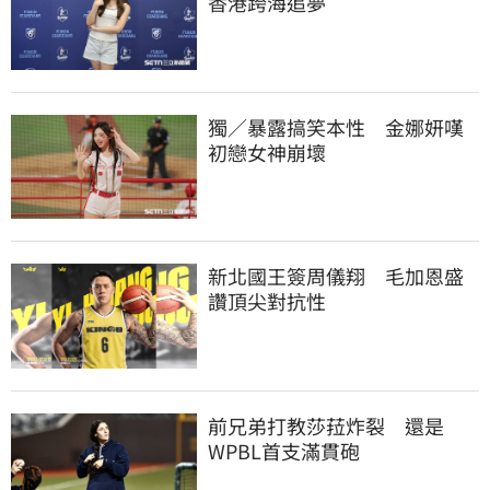
香港跨海追夢
獨／暴露搞笑本性　金娜妍嘆
初戀女神崩壞
新北國王簽周儀翔　毛加恩盛
讚頂尖對抗性
前兄弟打教莎菈炸裂　還是
WPBL首支滿貫砲