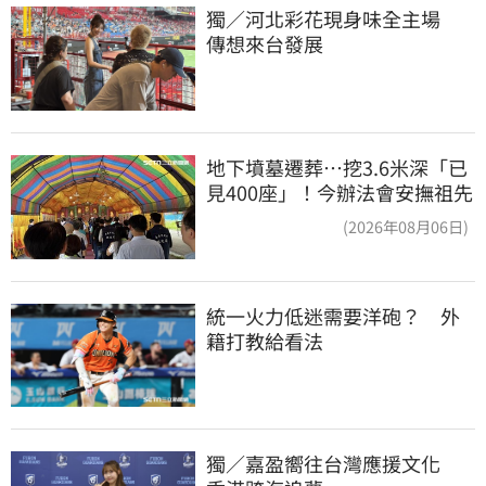
獨／河北彩花現身味全主場　
傳想來台發展
地下墳墓遷葬…挖3.6米深「已
見400座」！今辦法會安撫祖先
(2026年08月06日)
統一火力低迷需要洋砲？　外
籍打教給看法
獨／嘉盈嚮往台灣應援文化　