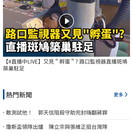
【#直播中LIVE】又見＂孵蛋＂? 路口監視器直播斑鳩
築巢駐足
熱門新聞
更多
敢測試他！ 郭天信阻殺守助完封嗨翻蔣銲
瓊斯盃領隊出爐 陳立宗與張維正挺台灣隊