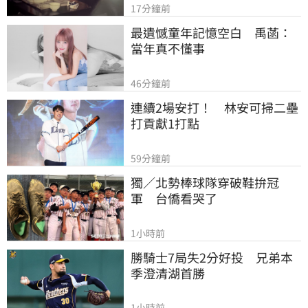
17分鐘前
最遺憾童年記憶空白　禹菡：
當年真不懂事
46分鐘前
連續2場安打！　林安可掃二壘
打貢獻1打點
59分鐘前
獨／北勢棒球隊穿破鞋拚冠
軍　台僑看哭了
1小時前
勝騎士7局失2分好投　兄弟本
季澄清湖首勝
1小時前