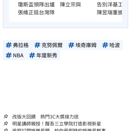
瓊斯盃領隊出爐　陳立宗與
告別洋基工程
張維正挺台灣隊
陳昱瑞重披戰
弗拉格
克努佩爾
埃奇庫姆
哈波
NBA
年度新秀
改版大回饋 熱門3C大獎接力送
明星講師親授！醒吾三立學院打造影視新星
追蹤訂閱娛樂星聞 給你最即時的娛樂星鮮事