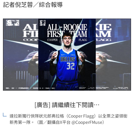
記者倪芝蓉／綜合報導
新高紀錄，與弗拉格一同成為第一隊中最耀眼的雙星。
[廣告] 請繼續往下閱讀…
達拉斯獨行俠隊狀元郎弗拉格（Cooper Flagg）以全票之姿領銜
新秀第一隊。（圖／翻攝自X平台 @CooperFMuse）