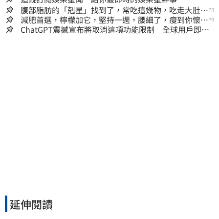
腹部脂肪的「剋星」找到了，常吃這幾物，吃走大肚
PR
囊，瘦出小蠻腰
減肥首選，檸檬加它，堅持一週，腰細了，瘦到你懷疑
PR
人生
ChatGPT震撼宣布將取消這項功能限制 全球用戶即刻
起「免費」用到飽
延伸閱讀