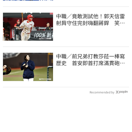
中職／竟敢測試他！郭天信雷
射肩守住完封嗨翻蔣銲 笑談
和鋼龍爭三振王
中職／前兄弟打教莎菈一棒寫
歷史 首安即首打席滿貫砲！
還是WPBL第一支
Recommended by