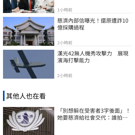
1小時前
慈濟內部信曝光！還原遭詐10
億採購過程
2小時前
漢光42無人機秀攻擊力　展現
濱海打擊能力
2小時前
其他人也在看
「別想躲在受害者3字後面」！
她要慈濟給社會交代：誰拍板
付10.6億