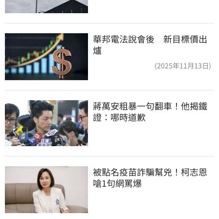
華邦電法說會後 新目標價出
爐
(2025年11月13日)
蔣萬安粗暴一句翻車！他揭鐵
證：哪時道歉
被點名疫苗詐騙幫兇！柯志恩
嗆1句網罵爆