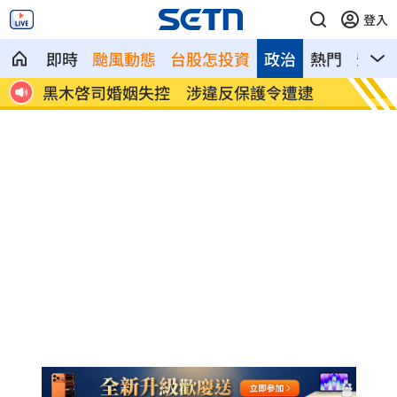
登入
即時
颱風動態
台股怎投資
政治
熱門
影音
血壓」
黑木啓司婚姻失控 涉違反保護令遭逮
嫌軍中