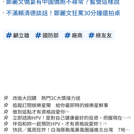
鄭麗文僑宴有中國僑胞不尋常？藍營這樣說
不滿賴清德談話！鄭麗文狂罵30分鐘還拍桌
顧立雄
國防部
廠商
綠友友
改版大回饋 熱門3C大獎接力送
追蹤訂閱娛樂星聞 給你最即時的娛樂星鮮事
做到這點才有資格說愛你
PR
立即諮詢HPV！是對自己健康最好的投資，把握現在不
PR
嫌晚！
伴侶和妳一起預防HPV，才有資格說愛妳！
PR
快訊／風雨狂炸！白海豚颱風暴風圈逼進北台灣 7地區