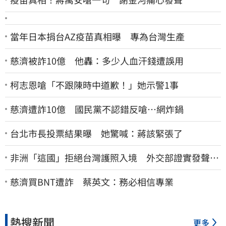
當年日本捐台AZ疫苗真相曝 專為台灣生產
慈濟被詐10億 他轟：多少人血汗錢遭誤用
柯志恩嗆「不跟陳時中道歉！」她示警1事
慈濟遭詐10億 國民黨不認錯反嗆⋯網炸鍋
台北市長投票結果曝 她驚喊：蔣該緊張了
非洲「這國」拒絕台灣護照入境 外交部證實發聲
了：持續交涉聯繫
慈濟買BNT遭詐 蔡英文：務必相信專業
熱搜新聞
更多