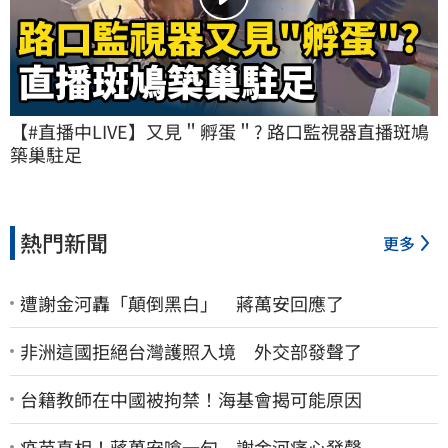
【#直播中LIVE】又見＂孵蛋＂? 路口監視器直播斑鳩
築巢駐足
熱門新聞
更多
遭謝金河轟「顛倒黑白」 蔣萬安回應了
非洲這國拒絕台灣護照入境 外交部發聲了
台籍教師在中國被拘禁！海基會揭可能原因
疫苗真相！蔣萬安嗆一句 謝金河痛心發聲