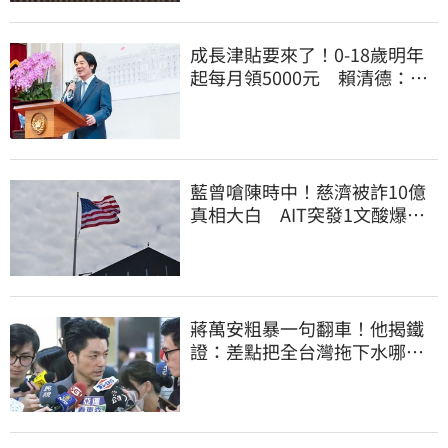
成長津貼要來了！0-18歲明年
起每月領5000元 賴清德：此
時不生更待何時
藍曾嗆陳時中！慈濟被詐10億
真相大白 AIT突發1文酸爆…
他笑：真的很會
蔣萬安粗暴一句翻車！他揭鐵
證：差點把全台灣拖下水哪時
道歉