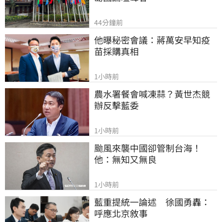
44分鐘前
他曝秘密會議：蔣萬安早知疫
苗採購真相
1小時前
農水署餐會喊凍蒜？黃世杰競
辦反擊藍委
1小時前
颱風來襲中國卻管制台海！
他：無知又無良
1小時前
藍重提統一論述　徐國勇轟：
呼應北京敘事