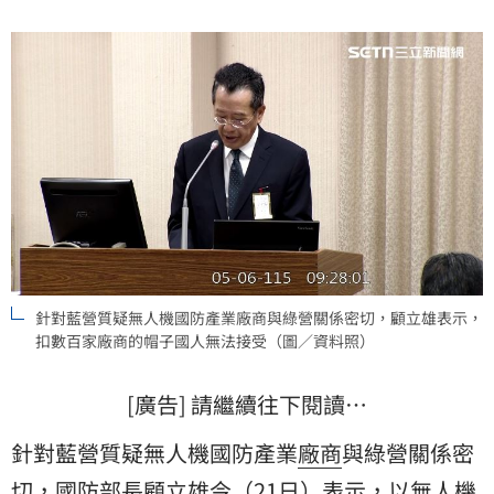
針對藍營質疑無人機國防產業廠商與綠營關係密切，顧立雄表示，
扣數百家廠商的帽子國人無法接受（圖／資料照）
[廣告] 請繼續往下閱讀…
針對藍營質疑無人機國防產業
廠商
與綠營關係密
切，
國防部
長
顧立雄
今（21日）表示，以無人機