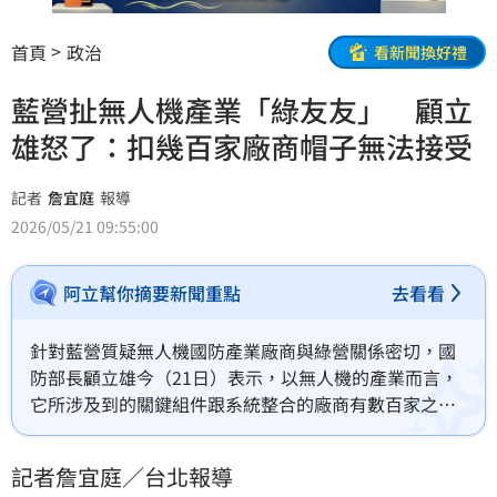
首頁
政治
看新聞換好禮
藍營扯無人機產業「綠友友」 顧立
雄怒了：扣幾百家廠商帽子無法接受
記者
詹宜庭
報導
2026/05/21 09:55:00
阿立幫你摘要新聞重點
去看看
針對藍營質疑無人機國防產業廠商與綠營關係密切，國
防部長顧立雄今（21日）表示，以無人機的產業而言，
它所涉及到的關鍵組件跟系統整合的廠商有數百家之
多，遍布在全國各地，「扣這樣數百家廠商帽子，說這
些無人機產業都是綠友友，我想國人應該都沒有辦法接
記者詹宜庭／台北報導
受，社會自有公評。」