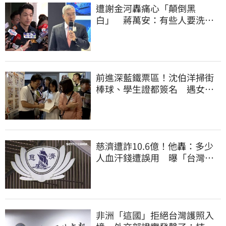
遭謝金河轟痛心「顛倒黑
白」 蔣萬安：有些人要洗人
民記憶，但洗不掉的
前進深藍鐵票區！沈伯洋掃街
棒球、學生證都簽名 遇女子
叫囂「吵死了」
慈濟遭詐10.6億！他轟：多少
人血汗錢遭誤用 曝「台灣這
法律」過時百年
非洲「這國」拒絕台灣護照入