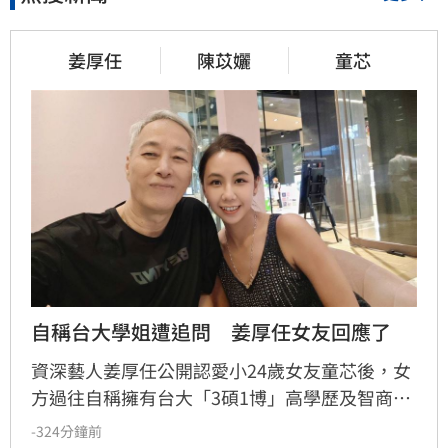
姜厚任
陳苡孋
童芯
自稱台大學姐遭追問　姜厚任女友回應了
資深藝人姜厚任公開認愛小24歲女友童芯後，女
方過往自稱擁有台大「3碩1博」高學歷及智商
146等背景引發外界高度質疑。童芯日前於社群
-324分鐘前