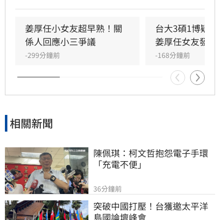
發布千字長文，以「台大學姐」自居暢談邏輯與
真相，試圖回應爭議，卻未提供具體學歷證明文
件，導致話題持續發酵，網友針對其學歷真實性
姜厚任小女友超早熟！關
台大3碩1博疑
仍存有諸多疑問。面對女友身陷輿論風波，姜厚
係人回應小三爭議
姜厚任女友發聲
任展現力挺態度，笑稱兩人的戀情已像偵探片，
-299分鐘前
-168分鐘前
強調對女友背景知情且不擔憂。林宜君
相關新聞
陳佩琪：柯文哲抱怨電子手環
「充電不便」
36分鐘前
突破中國打壓！台獲邀太平洋
島國論壇峰會