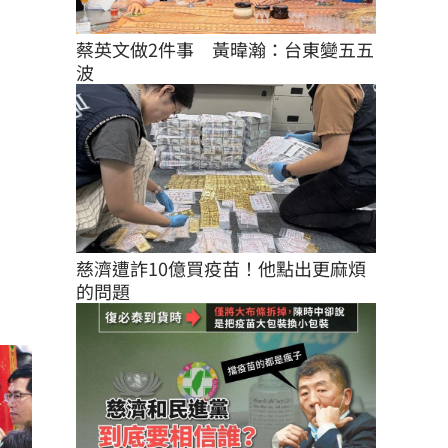
蔡英文做2件事　黃暐瀚：台東變五五
波
慈濟遭詐10億買疫苗！他點出更麻煩
的問題