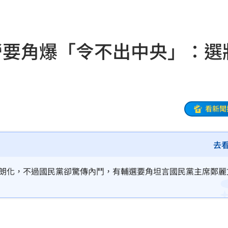
物
01:17
！
01:03
營要角爆「令不出中央」：選
47
油
00:43
看新聞
擊
00:41
去
0萬
00:36
、加
00:31
明朗化，不過國民黨卻驚傳內鬥，有輔選要角坦言國民黨主席鄭麗
原因
00:26