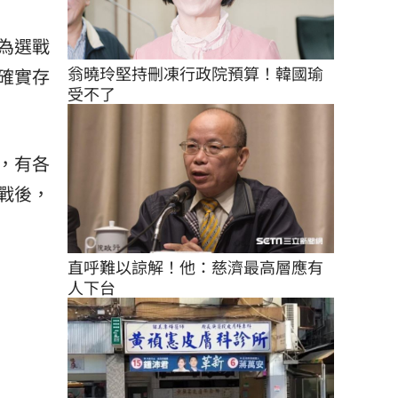
為選戰
翁曉玲堅持刪凍行政院預算！韓國瑜
確實存
受不了
，有各
戰後，
直呼難以諒解！他：慈濟最高層應有
人下台