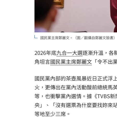
8國球員齊聚高雄 Formosa 7s掀足球
理想混蛋號召粉絲跨海追星吃美食！
18:
國民黨主席鄭麗文。（圖／翻攝自鄭麗文臉書）
2026年底
九合一大選
逐漸升溫，各
角坦言
國民黨主席
鄭麗文
「令不出
國民黨內部的茶壺風暴近日正式浮
火，更傳出在黨內活動酸前總統馬
等，也衝擊黨內選情。據《TVBS
央」、「沒有選票為什麼要找妳來
等地至少三席。