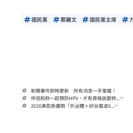
國民黨
鄭麗文
國民黨主席
新聞事件即時更新 所有消息一手掌握！
伴侶和妳一起預防HPV，才有資格說愛妳...
PR
2026美肌新趨勢「外泌體＋矽谷電波X...
PR