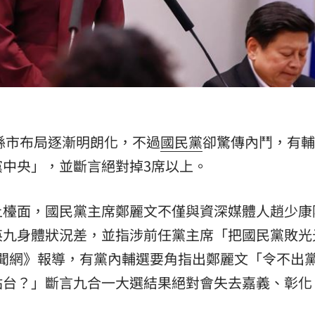
熱潮
10:00
15
縣市布局逐漸明朗化，不過
國民黨
卻驚傳內鬥，有輔
黨中央」，並斷言絕對掉3席以上。
上檯面，國民黨主席鄭麗文不僅與資深媒體人趙少康
英九身體狀況差，並指涉前任黨主席「把國民黨敗光
新聞網》報導，有黨內輔選要角指出鄭麗文「令不出
站台？」斷言九合一大選結果絕對會失去嘉義、彰化