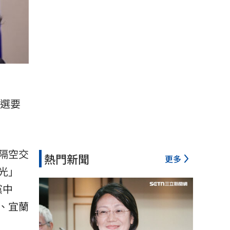
選要
隔空交
熱門新聞
更多
光」
黨中
、宜蘭