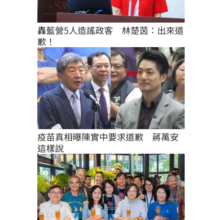
轟藍營5人造謠政客　林楚茵：出來道
歉！
疫苗真相曝陳實中要求道歉　蔣萬安
這樣說