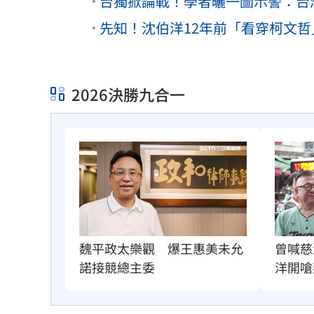
台獨掀論戰！學者曬一圖示警：台
先知！沈伯洋12年前「看穿柯文
2026決勝九合一
曾喊慈
魏平政太樂觀　爆王惠美未允
洋開嗆
諾接競總主委