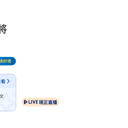
將
換好禮
看看
文
現正直播