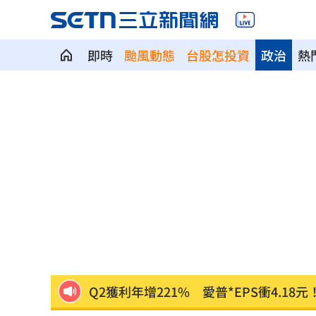
即時
颱風動態
台股怎投資
政治
熱
華許9月升息？ING：匯市在他與戰爭間
老後離婚財產怎麼分？ 丈夫退休金拒
「這餐飲集團」擺脫陰霾！上半年營收
賓士S500擋浩劫！車主這話暖哭全網
01
台股暴跌誰最能扛 高含金這幾檔繳正
Q2獲利年增221% 愛普*EPS衝4.18元