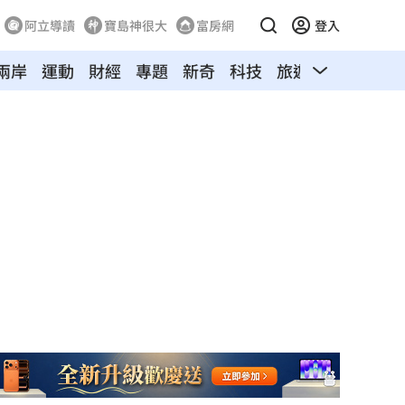
阿立導讀
寶島神很大
富房網
登入
兩岸
運動
財經
專題
新奇
科技
旅遊
汽車
寵物