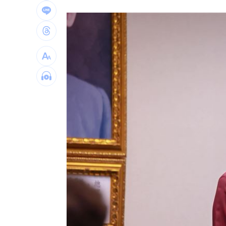
飲料空盒找嘸地方丟 騎車咬著遭攔查
63歲章小蕙吐露心聲：後悔當年嫁給鍾
白海豚颱風擺盪逼近！雨到「這時」才
最遺憾童年記憶空白 禹菡：當年真不
台灣彩券開獎直播中
20:31
LIVE三立+24小時直播
15:27
三立iNEWS新聞台線上直播
18:00
商場戰國來臨 台中「頂奢大道」逐漸
台彩父親節推新刮刮樂千萬頭獎超「爸
「拍片人的多重宇宙」職涯論壇9/12登