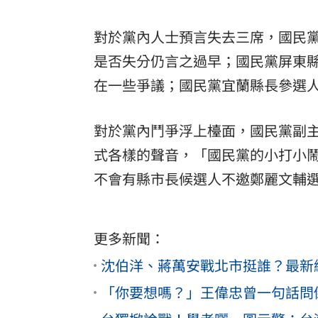
對於黨內人士預言失去三席，國民
是否失分仍言之過早；國民黨屏東
在一些爭議；國民黨宜蘭縣長參選
對於黨內鬥爭浮上檯面，國民黨副
式各樣的聲音，「國民黨的小打小
不會有縣市長候選人不邀鄭麗文輔
更多新聞：
沈伯洋、蔣萬安戰北市挺誰？最新
「你要想嗎？」王偉忠曾一句話問