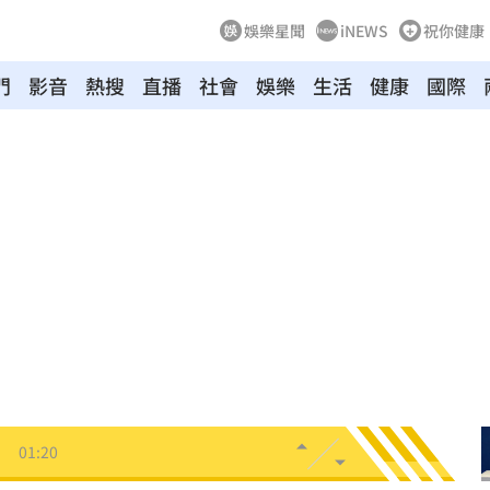
娛樂星聞
iNEWS
祝你健康
門
影音
熱搜
直播
社會
娛樂
生活
健康
國際
拉鋸
03:10
分
03:08
創高
03:06
:53
報酬
01:45
！
01:20