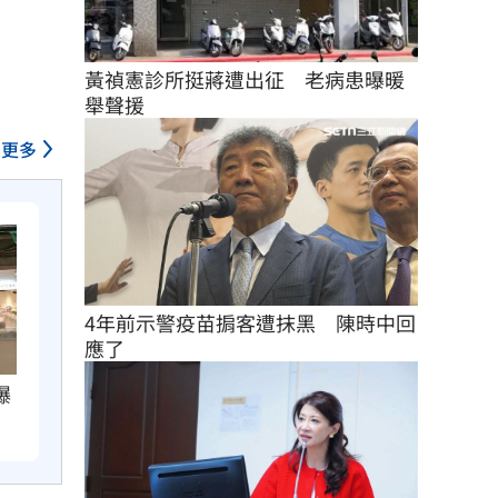
黃禎憲診所挺蔣遭出征　老病患曝暖
舉聲援
更多
4年前示警疫苗掮客遭抹黑　陳時中回
應了
爆