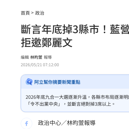
宏福苑大火調查出爐！菸頭引燃施工雜
首頁
政治
定投10年翻逾5倍 這檔吸引存股族卡位
斷言年底掉3縣市！藍
新／四指齊揚！台指期飆破500點
00:48
拒邀鄭麗文
慈濟遭詐10.6億元！全款拿回解方曝
00:
稱龍蝦咬完就吐 爆李世宗要信徒喝精
編輯
林昀萱
報導
2026/05/21 07:12:00
樂天女孩淚揭往事 愛意表達障礙遭重
阿立幫你摘要新聞重點
一張百萬太貴！他公開高價股買法：賺3
獨／海外遊學增強外語 台人夯英、美
2026年底九合一大選逐漸升溫，各縣市布局逐漸
「令不出黨中央」，並斷言絕對掉3席以上。
長尾獼猴失控狂襲居民！官方追查異常
政治中心／林昀萱報導
伊波拉失控！專家憂病毒恐已突變
00:23