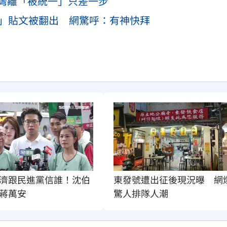
灣離「被統一」只差一步
哲」貼文被翻出 網驚呼：有神快拜
濟跟民進黨信誰！沈伯
東發號遭出征後現況曝　網
蔣萬安
驚人排隊人潮