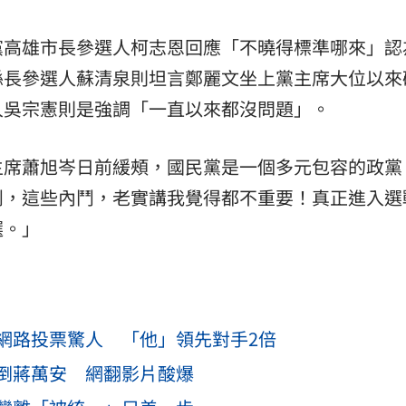
黨高雄市長參選人柯志恩回應「不曉得標準哪來」認
縣長參選人蘇清泉則坦言鄭麗文坐上黨主席大位以來
人吳宗憲則是強調「一直以來都沒問題」。
主席蕭旭岑日前緩頰，國民黨是一個多元包容的政黨
鬧，這些內鬥，老實講我覺得都不重要！真正進入選
選。」
網路投票驚人 「他」領先對手2倍
倒蔣萬安 網翻影片酸爆