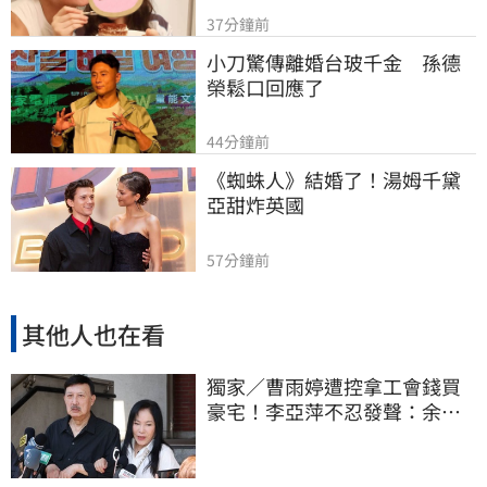
37分鐘前
小刀驚傳離婚台玻千金　孫德
榮鬆口回應了
44分鐘前
《蜘蛛人》結婚了！湯姆千黛
亞甜炸英國
57分鐘前
其他人也在看
獨家／曹雨婷遭控拿工會錢買
豪宅！李亞萍不忍發聲：余天
管工會都貼錢