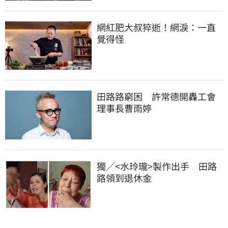
網紅肥大叔猝逝！網淚：一直
覺得怪
田路路窮困　許常德開轟工會
理事長曹雨婷
獨／<水玲瓏>製作出手　田路
路領到退休金