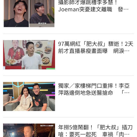
攝影師才爆跳槽李多慧！
Joeman突憂建文離職 發聲
「其實我很清楚」
97萬網紅「肥大叔」驟逝！2天
前才直播暴瘦畫面曝 網淚
崩：一路好走
獨家／家樓梯門口重摔！李亞
萍路邊倒地急送醫搶命 「最
新傷況」曝
年撈5億鬧翻！「肥大叔」插刀
嗆：要死一起死 車禍「肉眼