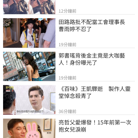
12分鐘前
田路路批不配當工會理事長　
曹雨婷不忍了
19分鐘前
郭書瑤背後金主竟是大咖藝
人！身份曝光了
19分鐘前
《百味》王凱驟逝　製作人靈
堂悼念殺青了
36分鐘前
亮哲父愛爆發！15年前第一次
抱女兒淚崩