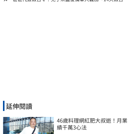
去」換3個月刑期
延伸閱讀
46歲料理網紅肥大叔逝！月業
績千萬3心法