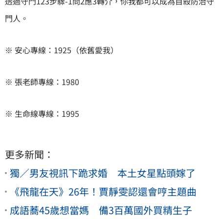
透過守門123步驟-1問2應3轉介，你我都可以成為自殺防治守
門人。
※ 安心專線：1925（依舊愛我）
※ 張老師專線：1980
※ 生命線專線：1995
更多新聞：
獨／男友視訊下跪求婚 本土女星點頭嫁了
《飛龍在天》26年！賈靜雯認還會哼主題曲
成語蕎45歲想當媽 備3百萬國外買精生子