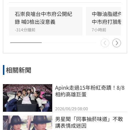
擊，質疑中央政府在面對層出不窮的油品安全問
題時，難道不需要負起應有的監管責任嗎？蔣萬
石崇良嗆台中市府公開紀
中聯油脂遞件申
安呼籲執政當局應正視食安漏洞，儘速透過修法
錄 喊0檢出沒意義
中市府打臉駁回
完善食安法規，並對外明確交代問題油品的流向
-314分鐘前
7小時前
與處理機制，以平息民眾對於食品安全的極度焦
慮
相關新聞
Apink走過15年粉紅奇蹟！8/8
相約高雄巨蛋
2026/06/29 08:00
男星聞「同事抽菸味道」不敢
講表情成迷因