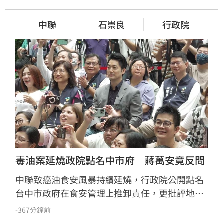
中聯
石崇良
行政院
毒油案延燒政院點名中市府　蔣萬安竟反問
中聯致癌油食安風暴持續延燒，行政院公開點名
台中市政府在食安管理上推卸責任，更批評地方
首長無視法規、執迷於政治攻防，引發輿論關
-367分鐘前
注。對此，台北市長蔣萬安今（7）日強勢反