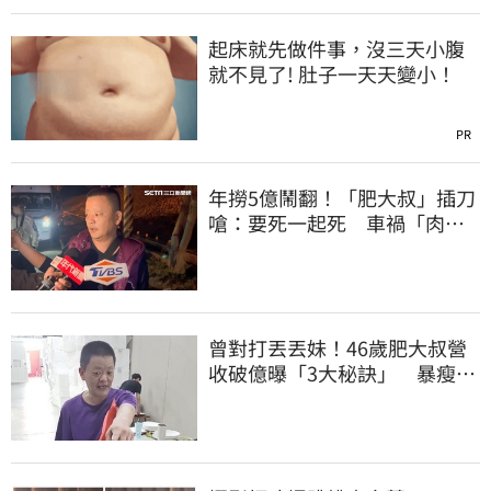
起床就先做件事，沒三天小腹
就不見了! 肚子一天天變小！
PR
年撈5億鬧翻！「肥大叔」插刀
嗆：要死一起死 車禍「肉眼
酒測」惹怒網
曾對打丟丟妹！46歲肥大叔營
收破億曝「3大秘訣」 暴瘦猝
逝震撼全網