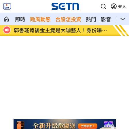
登入
即時
颱風動態
台股怎投資
熱門
影音
熱搜
不忍
郭書瑤背後金主竟是大咖藝人！身份曝光
女律師
了
深