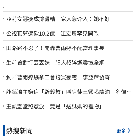
亞莉安娜瘦成排骨精 家人急介入：她不好
公視預算遭砍10.2億 江宏恩罕見開砲
田路路不忍了！開轟曹雨婷不配當理事長
生前曾對打丟丟妹 肥大叔猝逝震撼全網
獨／曹雨婷爆拿工會錢買豪宅 李亞萍發聲
詐慈濟主嫌信「辟穀教」叫信徒三餐喝精油 名律乾
女兒卻吃鮑魚喝紅酒
王凱靈堂照惹淚 竟是「送媽媽的禮物」
熱搜新聞
更多