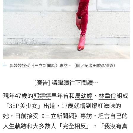
郭婷婷接受《三立新聞網》專訪。（圖／記者田俊彥攝影）
[廣告] 請繼續往下閱讀…
現年47歲的
郭婷婷
早年曾和
周幼婷
、
林韋伶
組成
「3EP美少女」出道，17歲就嚐到爆紅滋味的
她，日前接受《三立新聞網》專訪，坦言自己的
人生軌跡和大多數人「完全相反」，「我沒有真