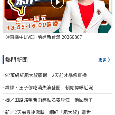
【#直播中LIVE】前進新台灣 20260807
熱門新聞
更多
97萬網紅肥大叔驟逝 2天前才暴瘦直播
粿粿、王子偷吃消失演藝圈 賴銘偉曝近況
獨／田路路嗆曹雨婷點名姜厚任 他回應了
新／2天前最後露臉 網紅「肥大叔」離世