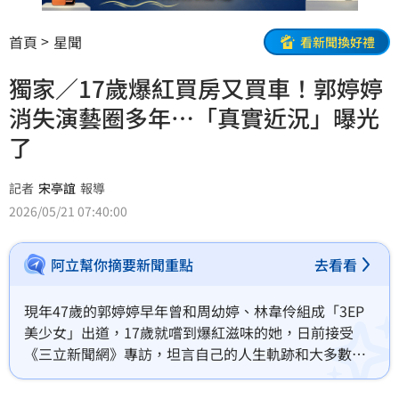
首頁
星聞
看新聞換好禮
獨家／17歲爆紅買房又買車！郭婷婷
消失演藝圈多年…「真實近況」曝光
了
記者
宋亭誼
報導
2026/05/21 07:40:00
阿立幫你摘要新聞重點
去看看
現年47歲的郭婷婷早年曾和周幼婷、林韋伶組成「3EP
美少女」出道，17歲就嚐到爆紅滋味的她，日前接受
《三立新聞網》專訪，坦言自己的人生軌跡和大多數人
「完全相反」，「我沒有真正學過怎麼跟人相處，也不
知道怎麼面對真實世界」，直到後來失去藝人光環、重