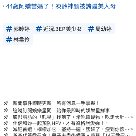
44歲阿嬌當媽了！凍齡神顏被誇最美人母
郭婷婷
近況.3EP美少女
周幼婷
林韋伶
新聞事件即時更新 所有消息一手掌握！
追蹤訂閱娛樂星聞 給你最即時的娛樂星鮮事
腹部脂肪的「剋星」找到了，常吃這幾物，吃走大肚
PR
囊，瘦出小蠻腰
伴侶和妳一起預防HPV，才有資格說愛妳！
PR
減肥首選，檸檬加它，堅持一週，腰細了，瘦到你懷疑
PR
人生
爸爸代簽教召令！兒子未盡後備軍人義務「14天教召不