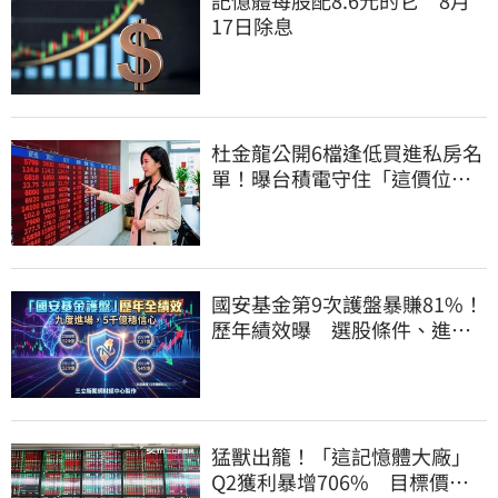
17日除息
杜金龍公開6檔逢低買進私房名
單！曝台積電守住「這價位」
才有戲
國安基金第9次護盤暴賺81%！
歷年績效曝 選股條件、進場
邏輯一次看
猛獸出籠！「這記憶體大廠」
Q2獲利暴增706% 目標價上