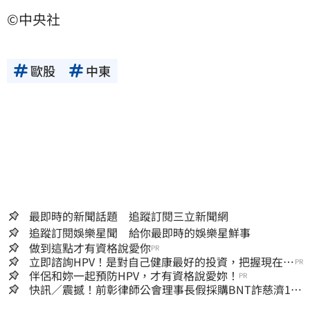
©中央社
歐股
中東
最即時的新聞話題 追蹤訂閱三立新聞網
追蹤訂閱娛樂星聞 給你最即時的娛樂星鮮事
做到這點才有資格說愛你
PR
立即諮詢HPV！是對自己健康最好的投資，把握現在不
PR
嫌晚！
伴侶和妳一起預防HPV，才有資格說愛妳！
PR
快訊／震撼！前彰律師公會理事長假採購BNT詐慈濟10
億、洗錢囤232kg黃金