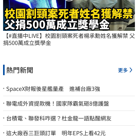
【#直播中LIVE】校園割頸案死者楊承勳姓名獲解禁 父
捐500萬成立獎學金
熱門新聞
更多
SpaceX財報後星艦量產 進補台廠3強
聯電成外資提款機！國家隊霸氣砸8億護盤
台積電、聯發科咋選？杜金龍一語點醒網友
這大廠吞三巨頭訂單 明年EPS上看42元