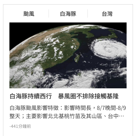
颱風
白海豚
台灣
白海豚持續西行　暴風圈不排除接觸基隆
白海豚颱風影響特徵：影響時間長，8/7晚間-8/9
整天；主要影響北北基桃竹苗及其山區、台中南
投山區；週六深夜-週日早上距離陸地最近，影響
-441分鐘前
最明顯。