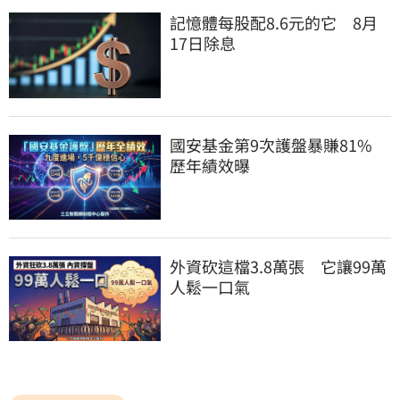
記憶體每股配8.6元的它　8月
17日除息
國安基金第9次護盤暴賺81%　
歷年績效曝
外資砍這檔3.8萬張　它讓99萬
人鬆一口氣