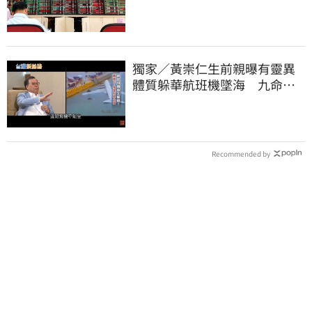
看217元
獨家／黃崇仁生前親曝有靈異
體質躲華航班機墜海 九命怪
貓傳奇曝光
Recommended by