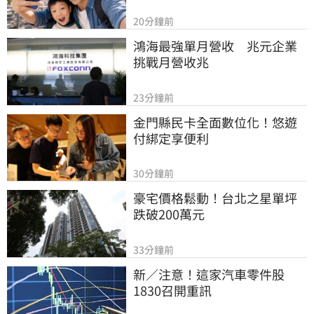
20分鐘前
鴻海最強單月營收　兆元企業
挑戰月營收兆
23分鐘前
金門縣民卡全面數位化！悠遊
付綁定享便利
30分鐘前
豪宅價格鬆動！台北之星單坪
跌破200萬元
33分鐘前
新／注意！這家汽車零件股　
1830召開重訊