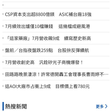
CSP資本支出超8800億鎂 ASIC補台廠18強
7月績效出爐僅10檔賺錢 這幾檔成避風港
「這家藥廠」7月營收飆9成 續寫歷史新高
盤前／台指夜盤跌259點 台股拚反彈續航
7月營收創史高 汎銓矽光子商機爆發！
田路路晚景淒涼！許常德開轟工會理事長曹雨婷不忍
了：別只包紅包慰問
這AOI大廠市占衝上9成 目標價上看780元
熱搜新聞
更多