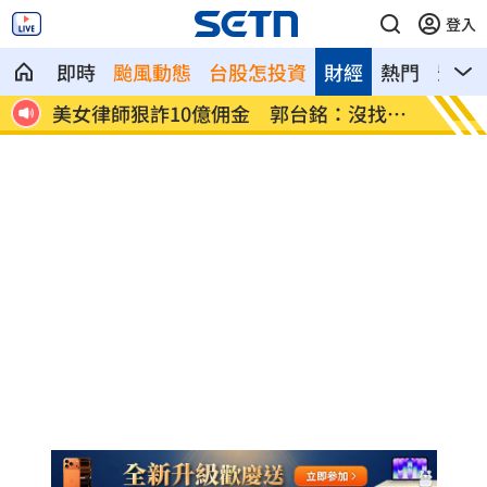
登入
即時
颱風動態
台股怎投資
財經
熱門
影音
找仲
屏東男靠「一絕活」半年爽領政府百萬獎
雲林縣
金
共