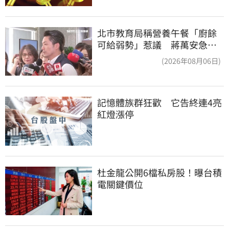
北市教育局稱營養午餐「廚餘
可給弱勢」惹議 蔣萬安急
喊：不會這樣做
(2026年08月06日)
記憶體族群狂歡　它告終連4亮
紅燈漲停
杜金龍公開6檔私房股！曝台積
電關鍵價位