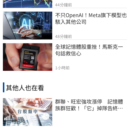
44分鐘前
不只OpenAI！Meta旗下模型也
駭入其他公司
48分鐘前
全球記憶體股重挫！馬斯克一
句話救信心
1小時前
其他人也在看
群聯、旺宏強攻漲停 記憶體
族群狂歡！「它」掉隊告終連4
亮紅燈