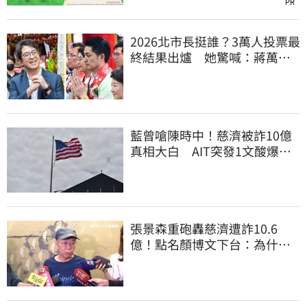
PR
2026北市長挺誰？3萬人投票最
終結果出爐 她驚喊：蔣萬安
真該緊張了
藍曾嗆陳時中！慈濟被詐10億
真相大白 AIT突發1文酸爆…
他笑：真的很會
張景森重砲轟慈濟遭詐10.6
億！點名顏博文下台：為什麼
這麼好騙？