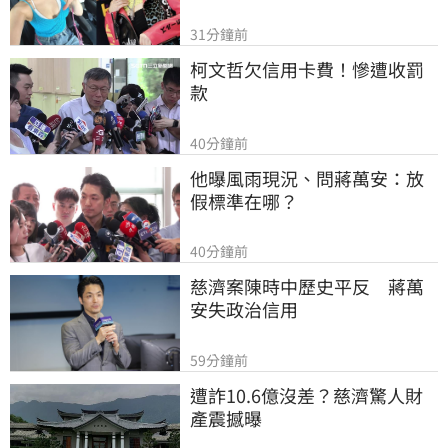
31分鐘前
柯文哲欠信用卡費！慘遭收罰
款
40分鐘前
他曝風雨現況、問蔣萬安：放
假標準在哪？
40分鐘前
慈濟案陳時中歷史平反　蔣萬
安失政治信用
59分鐘前
遭詐10.6億沒差？慈濟驚人財
產震撼曝