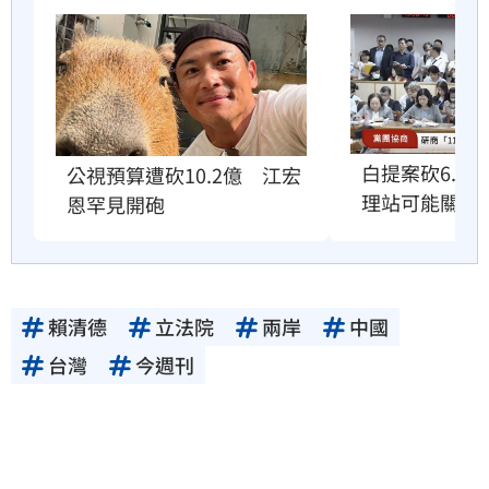
白提案砍6.6
公視預算遭砍10.2億　江宏
理站可能關門
恩罕見開砲
賴清德
立法院
兩岸
中國
台灣
今週刊