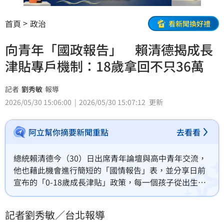
首頁
政治
看新聞換好禮
向青年「國政報告」 賴清德揭成長
津貼專戶機制：18歲拿回不只36萬
記者
劉秀敏
報導
2026/05/30 15:06:00
2026/05/30 15:07:12
更新
阿立幫你摘要新聞重點
去看看
總統賴清德今（30）日出席青年論壇與高中青年交流，
他也藉此機會進行簡短的「國情報告」表，並分享日前
宣布的「0-18歲成長津貼」政策，每一個孩子從出生到
18歲，政府共給予108萬元，其中36萬由政府預存管
理，並給予最低保障，再加上操作投資的收益，最後拿
記者劉秀敏／台北報導
到的將不只36萬元，且這個成長津貼專戶是公開的，未