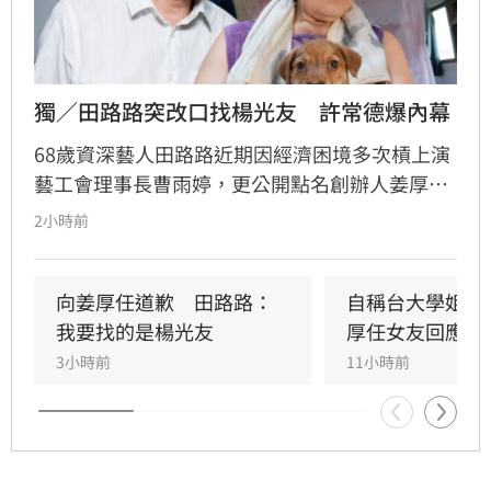
獨／田路路突改口找楊光友　許常德爆內幕
68歲資深藝人田路路近期因經濟困境多次槓上演
藝工會理事長曹雨婷，更公開點名創辦人姜厚任
出面，事後卻發文坦言搞錯對象，真正想找的是
2小時前
前理事長楊光友。楊光友對此回應，質疑田路路
晚年困頓不應全歸咎於工會。對此，音樂人許常
德出面緩頰，建議田路路應先安頓好生活，並提
向姜厚任道歉　田路路：
自稱台大學姐遭
議透過口述歷史記錄資深藝人的故事。許常德同
我要找的是楊光友
厚任女友回應了
時批評現任理事長曹雨婷不應神隱，呼籲工會應
3小時前
11小時前
展現具體作為照顧資深藝人，而非僅提供勞健保
功能。整起事件引發關注，田路路則強調目前先
處理身體狀況，後續發展仍待觀察。