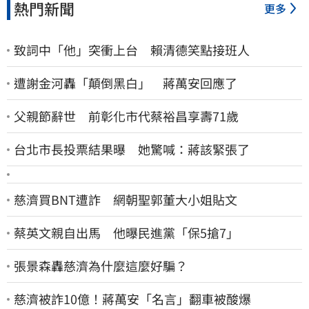
熱門新聞
更多
致詞中「他」突衝上台 賴清德笑點接班人
遭謝金河轟「顛倒黑白」 蔣萬安回應了
父親節辭世 前彰化市代蔡裕昌享壽71歲
台北市長投票結果曝 她驚喊：蔣該緊張了
慈濟買BNT遭詐 網朝聖郭董大小姐貼文
蔡英文親自出馬 他曝民進黨「保5搶7」
張景森轟慈濟為什麼這麼好騙？
慈濟被詐10億！蔣萬安「名言」翻車被酸爆