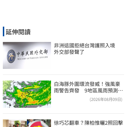
延伸閱讀
非洲這國拒絕台灣護照入境　
外交部發聲了
白海豚外圍環流發威！強風豪
雨警告齊發 9地區風雨預測達
停班課標準
(2026年08月09日)
徐巧芯翻車？陳柏惟曬2照回擊