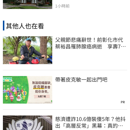
1小時前
其他人也在看
父親節悲痛辭世！前彰化市代
蔡裕昌罹肺腺癌病逝 享壽71
歲
帶著皮克敏一起出門吧
PR
慈濟遭詐10.6億裝傻5年？他抖
出「高層反常」黑幕：真的不