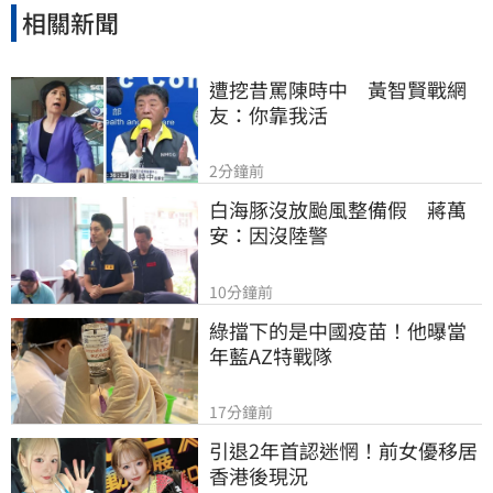
相關新聞
遭挖昔罵陳時中　黃智賢戰網
友：你靠我活
2分鐘前
白海豚沒放颱風整備假　蔣萬
安：因沒陸警
10分鐘前
綠擋下的是中國疫苗！他曝當
年藍AZ特戰隊
17分鐘前
引退2年首認迷惘！前女優移居
香港後現況