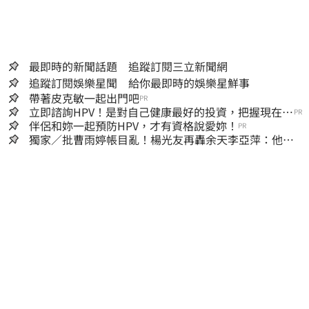
最即時的新聞話題 追蹤訂閱三立新聞網
追蹤訂閱娛樂星聞 給你最即時的娛樂星鮮事
帶著皮克敏一起出門吧
PR
立即諮詢HPV！是對自己健康最好的投資，把握現在不
PR
嫌晚！
伴侶和妳一起預防HPV，才有資格說愛妳！
PR
獨家／批曹雨婷帳目亂！楊光友再轟余天李亞萍：他們
工會跟演藝圈沒關