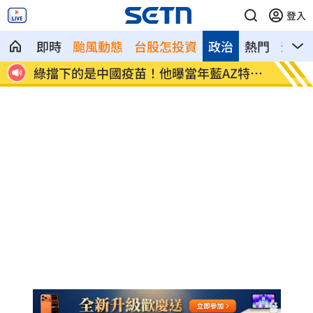
登入
即時
颱風動態
台股怎投資
政治
熱門
影音
接連
綠擋下的是中國疫苗！他曝當年藍AZ特戰
遭AI
隊