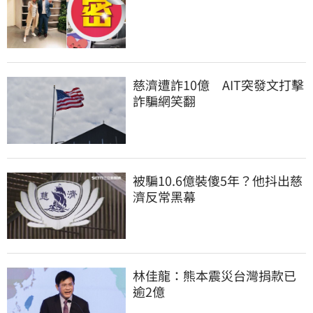
慈濟遭詐10億　AIT突發文打擊
詐騙網笑翻
被騙10.6億裝傻5年？他抖出慈
濟反常黑幕
林佳龍：熊本震災台灣捐款已
逾2億