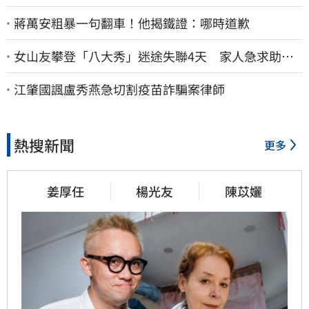
蔣萬安粗暴一句翻車！他揭鐵證：哪時道歉
女山友攀登「八大秀」迷途失聯4天 家人急求助：
剩我媽還沒找到
江肇國諷盧秀燕急切割疫苗詐騙案律師
熱搜新聞
更多
姜厚任
楊光友
陳苡孋