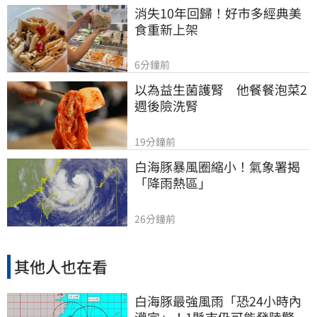
消失10年回歸！好市多經典美
食重新上架
6分鐘前
以為益生菌護腎　他餐餐泡菜2
週後險洗腎
19分鐘前
白海豚暴風圈縮小！氣象署揭
「降雨熱區」
26分鐘前
其他人也在看
白海豚最強風雨「恐24小時內
灌完」！1縣市仍可能發陸警