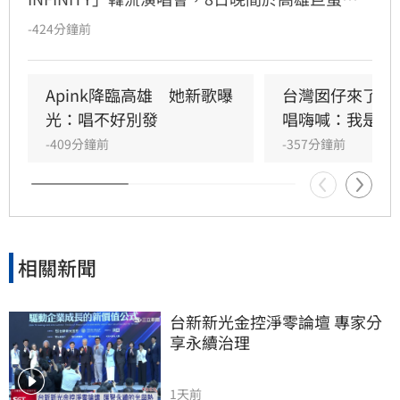
力開唱，集結NEWBEAT、FLARE U、CRAVITY、
-424分鐘前
Apink及HIGHLIGHT五組人氣韓星，從新生代團
體到韓流經典代表接力登台，滿場粉絲高舉手燈
熱情應援，尖叫與歡呼聲一路未停，最後由
Apink降臨高雄　她新歌曝
台灣囡仔來了　
HIGHLIGHT壓軸接管舞台，將現場氣氛推向最高
光：唱不好別發
唱嗨喊：我是誰
潮。
-409分鐘前
-357分鐘前
相關新聞
台新新光金控淨零論壇 專家分
享永續治理
1天前