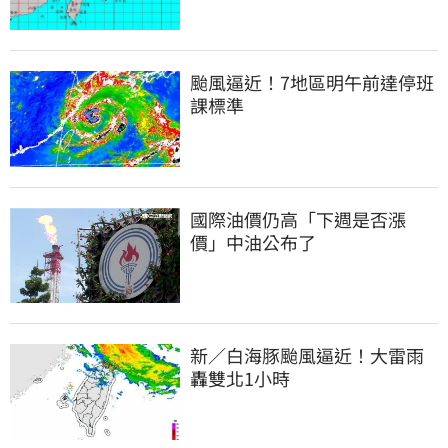
颱風逼近！7地區明午前達停班
課標準
國際油價仍高「下週是否漲
價」中油公布了
新／白海豚颱風逼近！大雷雨
轟雙北1小時