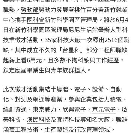
職熱。
勞動部
勞動力發展署桃竹苗分署新竹就業
中心攜手
國科會
新竹科學園區管理局，將於6月4
日在新竹科學園區管理局尼尼生活館舉辦大型科
技業徵才活動，35家科技大廠一次釋出2516個職
缺，其中成立不久的「
台星科
」部分工程師職缺
起薪上看6萬元，且多數不拘科系與工作經歷，
鎖定應屆畢業生與青年族群搶人。
此次徵才活動集結半導體、電子、設備、自動
化、封測及網通等產業，參與企業包括力積電、
緯創資通
、東京威力、欣興電子、
京元電子
、啟
碁科技、
漢民科技
及宜特科技等知名大廠，職缺
涵蓋工程技術、生產製造及行政管理領域。