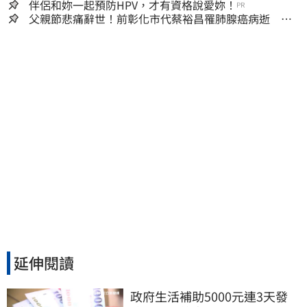
嫌晚！
伴侶和妳一起預防HPV，才有資格說愛妳！
PR
父親節悲痛辭世！前彰化市代蔡裕昌罹肺腺癌病逝 享
壽71歲
延伸閱讀
政府生活補助5000元連3天發 