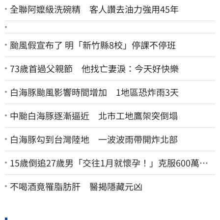
全聯阿嬤級洗碗精 客人讚去油力強用45年
颱風假宣布了 明「新竹縣8校」停課不停班
73歲首過父親節 他找亡妻淚：今天好快樂
白海豚颱風影響時間增加 1地區恐炸雨3天
中颱白海豚逐漸逼近 北市工地鷹架突倒塌
白海豚勾到台灣陸地 一波波雨帶開炸北部
15歲倒追27歲男「交往1月就懷孕！」克服600萬債
務 36歲美魔女當阿嬤了
不喝酒竟罹脂肪肝 醫揭隱藏元凶