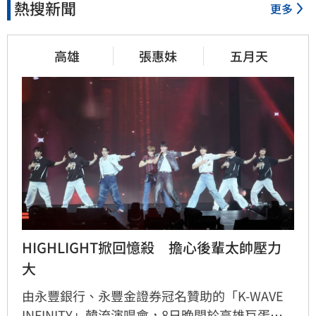
熱搜新聞
更多
高雄
張惠妹
五月天
HIGHLIGHT掀回憶殺　擔心後輩太帥壓力
大
由永豐銀行、永豐金證券冠名贊助的「K-WAVE 
INFINITY」韓流演唱會，8日晚間於高雄巨蛋熱