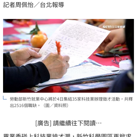
記者周佩怡／台北報導
分工程師職缺起薪上看6萬元，且多數不拘科系與工作經
歷，鎖定應屆畢業生與青年族群搶人。
勞動部新竹就業中心將於4日集結35家科技業辦理徵才活動，共釋
出2516個職缺。（圖／資料照）
[廣告] 請繼續往下閱讀…
畢業季碰上科技業搶才潮，新竹科學園區再掀求