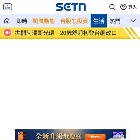
登入
即時
颱風動態
台股怎投資
生活
熱門
影音
熱
拋開阿湯哥光環 20歲舒莉初登台網改口
新／永
歲