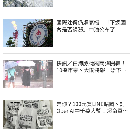
國際油價仍處高檔 「下週國
內是否調漲」中油公布了
快訊／白海豚颱風雨彈開轟！
10縣市豪、大雨特報 恐下到
明天
是你？100元買LINE貼圖、訂
OpenAI中千萬大獎！超商買10
元麥香爽中200萬