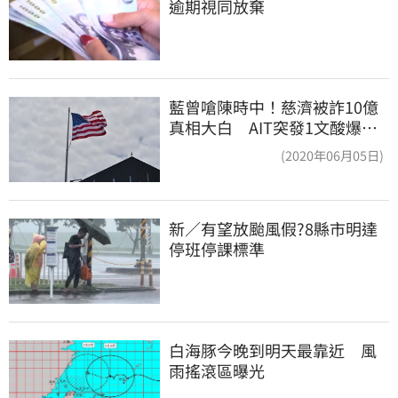
逾期視同放棄
藍曾嗆陳時中！慈濟被詐10億
真相大白 AIT突發1文酸爆…
他笑：真的很會
(2020年06月05日)
新／有望放颱風假?8縣市明達
停班停課標準
白海豚今晚到明天最靠近　風
雨搖滾區曝光