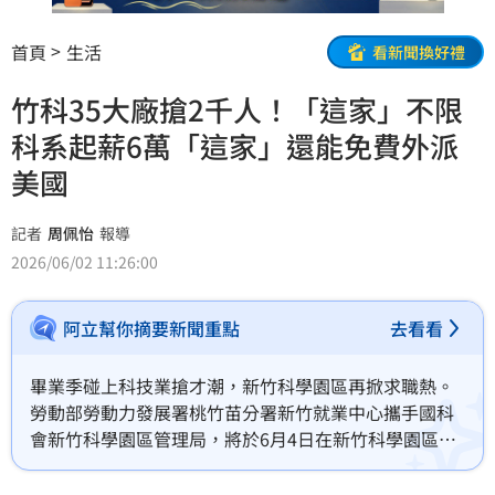
首頁
生活
看新聞換好禮
竹科35大廠搶2千人！「這家」不限
科系起薪6萬「這家」還能免費外派
美國
記者
周佩怡
報導
2026/06/02 11:26:00
阿立幫你摘要新聞重點
去看看
畢業季碰上科技業搶才潮，新竹科學園區再掀求職熱。
勞動部勞動力發展署桃竹苗分署新竹就業中心攜手國科
會新竹科學園區管理局，將於6月4日在新竹科學園區管
理局尼尼生活館舉辦大型科技業徵才活動，35家科技大
廠一次釋出2516個職缺，其中成立不久的「台星科」部