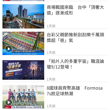
商場戰國來臨　台中「頂奢大
道」逐漸成形
1天前
台彩父親節推新刮刮樂千萬頭
獎超「爸」氣
1天前
「拍片人的多重宇宙」職涯論
壇9/12登場！
1天前
8國球員齊聚高雄　Formosa 
7s掀足球熱潮
1天前