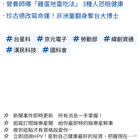
營養師曝「雞蛋地雷吃法」 3種人恐賠健康
珍古德改寫命運！非洲童翻身奪台大博士
台星科
京元電子
勞動部
緯創資通
漢民科技
國科會
新聞事件即時更新 所有消息一手掌握！
追蹤訂閱娛樂星聞 給你最即時的娛樂星鮮事
做到這點才有資格說愛你
PR
立即諮詢HPV！是對自己健康最好的投資，把握現在不
PR