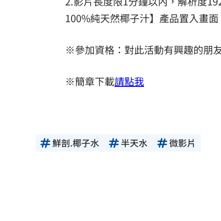
2.影片長度限1分鐘以內，解析度192
100%純天然椰子汁】產品置入畫面
※參加資格：對此活動有興趣的朋
※簡章下載
請點我
鮮剖.椰子水
半天水
微影片