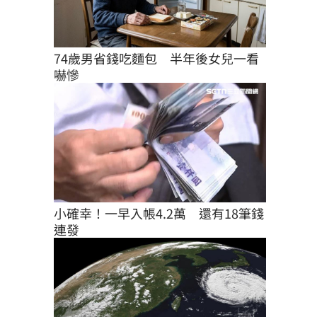
74歲男省錢吃麵包　半年後女兒一看
嚇慘
小確幸！一早入帳4.2萬　還有18筆錢
連發