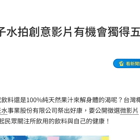
52
07:50
子水拍創意影片有機會獨得
風天
07:45
了
07:44
看新聞
點
07:35
股
07:30
飲料還是100%純天然果汁來解身體的渴呢？台灣
翻車
07:17
天水
事業股份有限公司祭出好康，要公開徵選
微影片
險
07:13
起民眾關注所飲用的飲料與自己的健康！
歸
07:11