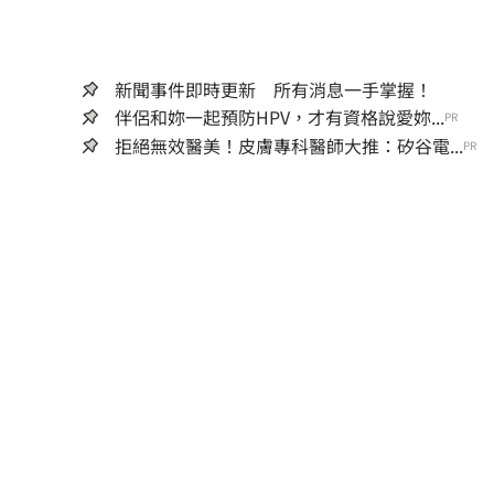
新聞事件即時更新 所有消息一手掌握！
伴侶和妳一起預防HPV，才有資格說愛妳...
PR
拒絕無效醫美！皮膚專科醫師大推：矽谷電...
PR