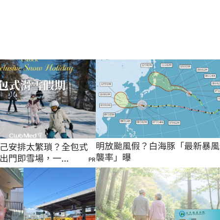
明放颱風假？白海豚「最新暴風
己安排太繁瑣？全包式
襲率」曝
出門即雪場，一...
PR