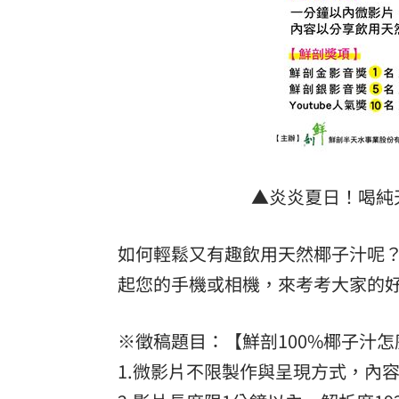
▲炎炎夏日！喝純
如何輕鬆又有趣飲用天然椰子汁呢
起您的手機或相機，來考考大家的
※徵稿題目：【鮮剖100%椰子汁
1.微影片不限製作與呈現方式，內