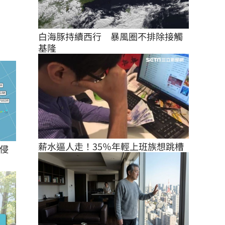
白海豚持續西行　暴風圈不排除接觸
基隆
薪水逼人走！35％年輕上班族想跳槽
侵