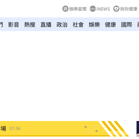
娛樂星聞
iNEWS
祝你健康
門
影音
熱搜
直播
政治
社會
娛樂
健康
國際
長
08:02
密
08:02
聲
08:00
富
07:57
猛
07:57
登場
07:56