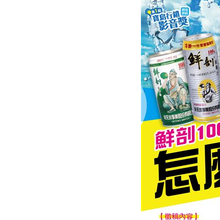
醫曝「1情緒」恐是失智症警訊:大腦發炎
平均大賺88%！「10檔」台股老牌基金
以AI對抗AI！北富銀組金融業防詐聯盟
0
肉搜黃爸慘了！惹毛輝達下場曝
06:54
台灣彩券開獎直播中
20:31
LIVE三立+24小時直播
15:27
三立iNEWS新聞台線上直播
18:00
理想混蛋號召粉絲跨海追星吃美食！
18: