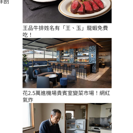
鮮剖
王品牛排姓名有「王、玉」龍蝦免費
吃！
花2.5萬進機場貴賓室變菜市場！網紅
氣炸