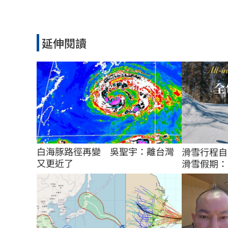
延伸閱讀
白海豚路徑再變　吳聖宇：離台灣
滑雪行程自
又更近了
滑雪假期：