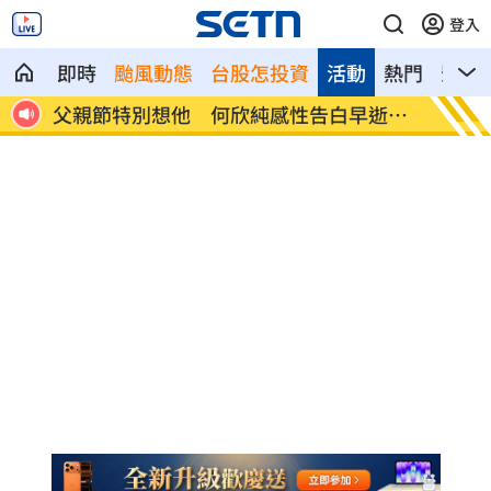
登入
即時
颱風動態
台股怎投資
活動
熱門
影音
一次
父親節特別想他 何欣純感性告白早逝父
參加教
親
慘