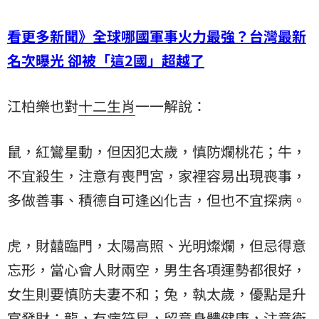
看更多新聞》全球哪國軍事火力最強？台灣最新
名次曝光 卻被「這2國」超越了
江柏樂也對
十二生肖
一一解說：
鼠，紅鸞星動，但因犯太歲，慎防爛桃花；牛，
不宜殺生，注意有喪門宮，家裡容易出現喪事，
多做善事、積德自可逢凶化吉，但也不宜探病。
虎，財囍臨門，太陽高照、光明燦爛，但忌得意
忘形，當心會人財兩空，男生各項運勢都很好，
女生則要慎防夫妻不和；兔，執太歲，優點是升
官發財；龍，有病符星，留意身體健康，注意衛