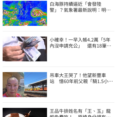
白海豚持續逼近「會發陸
警」？氣象署最新說明：明天
下半天先發布海警
小確幸！一早入帳4.2萬「5年
內沒申請充公」 還有18筆錢
連發到8月底
吊車大王哭了！他望新豐車
站 憶60年前父親「騎1.5小時
單車載他圓夢」
王品牛排姓名有「王、玉」龍
蝦免費吃！ 原燒身分證有