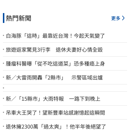
熱門新聞
更多
白海豚「這時」最靠近台灣！今起天氣變了
旅遊返家驚見3行李 退休夫妻好心情全毀
腫瘤科醫曝「從不吃這道菜」恐多種癌上身
新／大雷雨開轟「2縣市」 示警區域出爐
新／「15縣市」大雨特報 一路下到晚上
吊車大王哭了！望新豐車站感謝憶起這瞬間
退休擁2300萬「過太爽」！他半年後絕望了