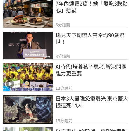
7年內連罹2癌！她「愛吃3款點
心」惹禍
5分鐘前
遠見天下創辦人高希均90歲辭
世！
8分鐘前
AI時代!培養孩子思考.解決問題
能力更重要
13分鐘前
日本3大最強怨靈曝光 東京蓋大
樓連死14人
15分鐘前
外送專法上路2週　低報酬者收