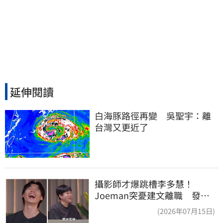
延伸閱讀
白海豚路徑再變　吳聖宇：離
台灣又更近了
攝影師才爆跳槽李多慧！
Joeman突憂建文離職 發聲
「其實我很清楚」
(2026年07月15日)