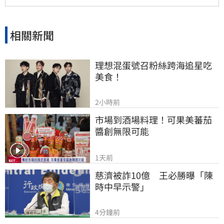
相關新聞
理想混蛋號召粉絲跨海追星吃
美食！
2小時前
市場到酒場料理！可果美蕃茄
醬創無限可能
1天前
慈濟被詐10億　王必勝曝「陳
時中早示警」
4分鐘前