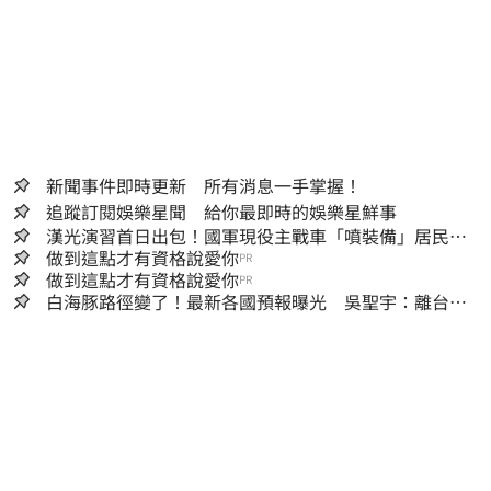
新聞事件即時更新 所有消息一手掌握！
追蹤訂閱娛樂星聞 給你最即時的娛樂星鮮事
漢光演習首日出包！國軍現役主戰車「噴裝備」居民撿
到零件…軍方說話了
做到這點才有資格說愛你
PR
做到這點才有資格說愛你
PR
白海豚路徑變了！最新各國預報曝光 吳聖宇：離台灣
又更近一點