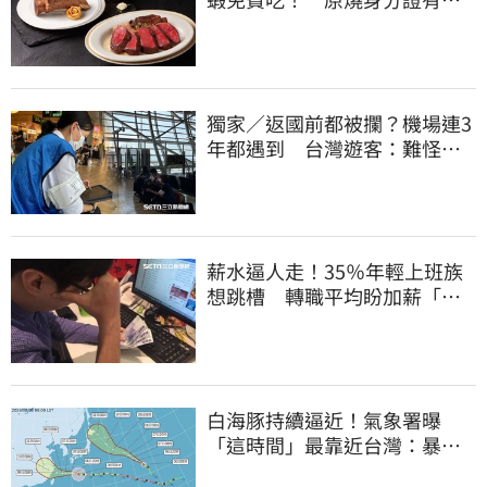
「8」招待海鮮
獨家／返國前都被攔？機場連3
年都遇到 台灣遊客：難怪日
本觀光這麼強
薪水逼人走！35％年輕上班族
想跳槽 轉職平均盼加薪「破
萬元」
白海豚持續逼近！氣象署曝
「這時間」最靠近台灣：暴風
圈來襲了