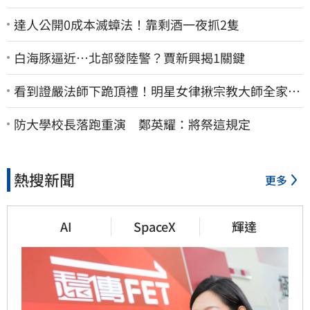
達人公開0成本滅蟑法！靠剩酒一夜抓2隻
白海豚逼近…北部發陸警？賈新興揭1關鍵
看到證嚴法師下跪頂禮！明星女律揪宗教大師全家詐
慈濟…全家爽睡黃金堆
防大學校長落跑重演 鄭英耀：將祭這規定
熱搜新聞
更多
AI
SpaceX
輝達