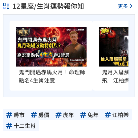
12星座/生肖運勢報你知
更多
鬼門開遇赤馬火月！命理師
鬼月入厝觸禁
點名4生肖注意
飛　江柏樂曝
房市
房價
虎年
兔年
江柏樂
十二生肖