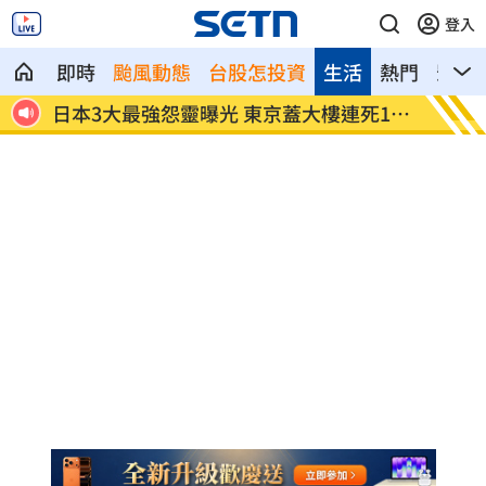
登入
即時
颱風動態
台股怎投資
生活
熱門
影音
14
朴娜勑前經紀人遭起訴 曾索取巨額封口
日防衛
費
相