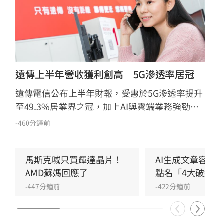
遠傳上半年營收獲利創高　5G滲透率居冠
遠傳電信公布上半年財報，受惠於5G滲透率提升
至49.3%居業界之冠，加上AI與雲端業務強勁成
長，營收、淨利與每股盈餘均創下同期歷史新
-460分鐘前
高。上半年合併營收達564.7億元，EPS為2.14
元，表現亮眼。遠傳指出，數位轉型業務年增
50%，合約金額已超前達標，且在智慧醫療、資
馬斯克喊只買輝達晶片！
AI生成文章容易
通訊整合等領域取得突破。展望下半年，遠傳將
AMD蘇媽回應了
點名「4大破綻
持續深化「放大綜效、服務與AI」策略，推動營
-447分鐘前
-422分鐘前
運穩健成長，穩固電信龍頭地位。