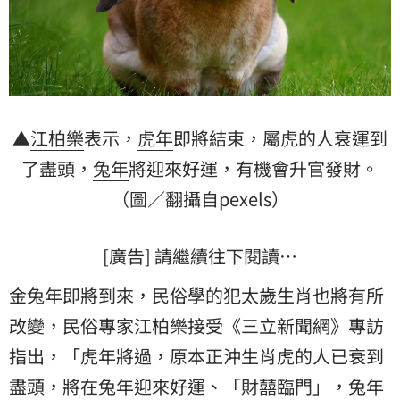
▲
江柏樂
表示，
虎年
即將結束，屬虎的人衰運到
了盡頭，
兔年
將迎來好運，有機會升官發財。
（圖／翻攝自pexels）
[廣告] 請繼續往下閱讀…
金兔年即將到來，民俗學的犯太歲生肖也將有所
改變，民俗專家江柏樂接受《三立新聞網》專訪
指出，「虎年將過，原本正沖生肖虎的人已衰到
盡頭，將在兔年迎來好運、「財囍臨門」，兔年