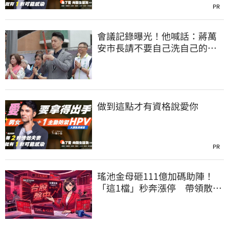
PR
會議記錄曝光！他喊話：蔣萬
安市長請不要自己洗自己的記
憶好嗎？
做到這點才有資格說愛你
PR
瑤池金母砸111億加碼助陣！
「這1檔」秒奔漲停 帶領散熱
雙雄點火