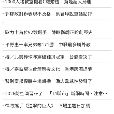
2000人堵教堂搶看C羅婚禮 竟是超大烏龍
郭郁政對獅表現不及格 葉君璋說重話點評
歐力士首位92號選手 陳睦衡轉正盼創歷史
平野惠一率兄弟奪171勝 中職最多勝外教
獨／北勢棒球隊穿破鞋拚冠軍 台僑看哭了
獨／嘉盈嚮往台灣應援文化 香港跨海追夢
暫別富邦悍將主場轉播 潘忠韋感性發聲了
2026防空演習來了！「14縣市」斷網時間、注意事
項一次看
悍將攜手《進擊的巨人》 5場主題日加碼