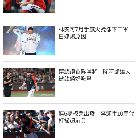
林安可7月手感火燙卻下二軍　
日媒爆原因
葉總讚各隊洋將　聞阿部雄大
被註銷好吃驚
連6場板凳出發　李灝宇10局代
打掃超前分