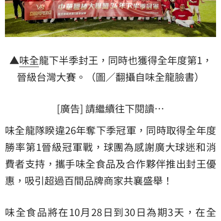
▲
味全
龍下半季封王，同時也獲得全年度第1，
晉級台灣大賽。（圖／翻攝自味全龍臉書）
[廣告] 請繼續往下閱讀…
味全龍隊睽違26年奪下季冠軍，同時取得全年度
勝率第1晉級冠軍戰，球團為感謝廣大球迷和消
費者支持，攜手味全食品及合作夥伴推出封王優
惠，吸引超過百間品牌商家共襄盛舉！
味全食品將在10月28日到30日為期3天，在全