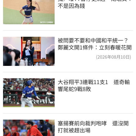
不是因為錢
被問要不要和中國和平統一？
鄭麗文開1條件：立刻春暖花開
(2026年08月10日)
大谷翔平3連戰11支1　道奇輸
響尾蛇9戰8敗
塞揚賽前向裁判咆哮　還沒開
打就被趕出場