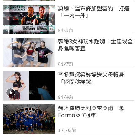
莫騰、溫布許加盟雲豹　打造
「一內一外」
5小時前
韓籍3女神玩水超嗨！金佳垠全
身濕喊害羞
8小時前
李多慧燦笑機場送父母轉身
「瞬間秒痛哭」
8小時前
赫塔費勝比利亞雷亞爾　奪
Formosa 7冠軍
19小時前