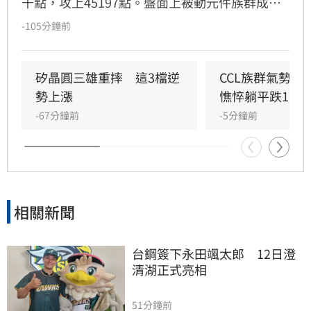
千點，攻上45197點。盤面上被動元件族群成為
市場焦點，其中禾伸堂強勢攻上漲停板，帶動國
-105分鐘前
巨、華新科及大毅等個股同步走高，族群幾乎全
面噴出。然而，儘管被動元件類股漲勢凌厲，唯
獨斐成表現疲軟，逆勢小跌0.49%，成為派對中
矽晶圓三雄重摔　這3檔逆
CCL族群氣勢如
的唯一遺珠。投資人面對大盤劇烈波動，仍需保
勢上漲
憔悴躺平跌1.6
持審慎評估市場風險。本新聞內容僅供參考，不
-67分鐘前
-5分鐘前
構成投資建議，投資人應自行評估並承擔交易結
果。
相關新聞
台鋼簽下永田颯太郎　12日澄
清湖正式亮相
51分鐘前