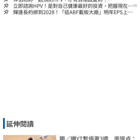
立即諮詢HPV！是對自己健康最好的投資，把握現在不
PR
嫌晚！
輝達長約綁到2028！「這ABF載板大廠」明年EPS上看
22元 目標價至1000元
延伸閱讀
獨／曝YT暫停更3週　南珉貞：