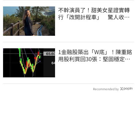
不幹演員了！甜美女星證實轉
行「改開計程車」 驚人收入
全說了
1金融股築出「W底」！陳重銘
用股利買回30張：堅固穩定的
搖錢樹
Recommended by