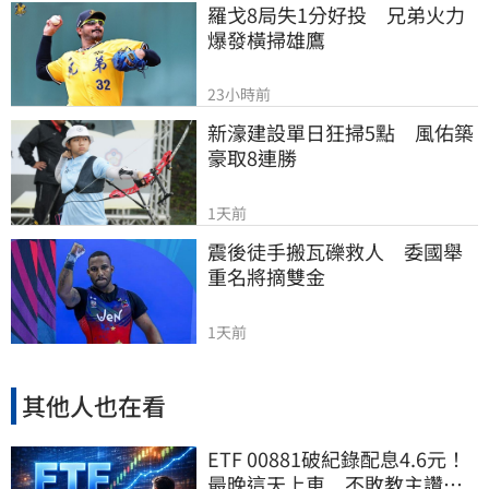
羅戈8局失1分好投　兄弟火力
爆發橫掃雄鷹
23小時前
新濠建設單日狂掃5點　風佑築
豪取8連勝
1天前
震後徒手搬瓦礫救人　委國舉
重名將摘雙金
1天前
其他人也在看
ETF 00881破紀錄配息4.6元！
最晚這天上車 不敗教主讚：