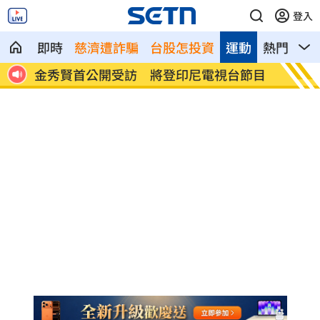
登入
即時
慈濟遭詐騙
台股怎投資
運動
熱門
影
省電
金秀賢首公開受訪 將登印尼電視台節目
澎湖後