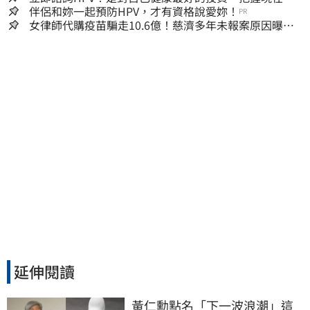
嫌晚！
伴侶和妳一起預防HPV，才有資格說愛妳！
PR
女律師代購疫苗騙走10.6億！慈濟多年未報案原因曝：
檢警上門才知被騙
延伸閱讀
黃仁勳點名「下一波浪潮」這