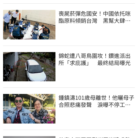
喪屍菸彈危國安！中國依托咪
酯原料傾銷台灣 黑幫大肆走
私震撼國安單位
錦蛇遭八哥鳥圍攻！鑽進派出
所「求庇護」 最終結局曝光
鍾鎮濤101歲母離世！他曬母子
合照悲痛發聲 淚曝不停工原
因：擺脫思念