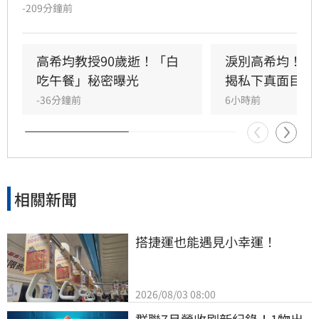
傳奇。13歲躲戰亂來台，一家七口擠在南港三坪
-209分鐘前
眷村；母親賣掉最後一枚戒指買收音機讓他學英
文，父親更提前退休，替他買下赴美「單程機
票」留學，改變一生。
高希均教授90歲逝！「白
淚別高希均！沈
吃午餐」秘密曝光
揭私下真面目
-36分鐘前
6小時前
相關新聞
搭捷運也能遇見小幸運！
2026/08/03 08:00
群聯7月營收刷新紀錄！1物出