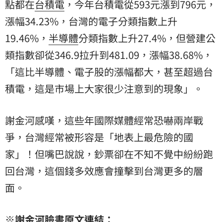
點都在
台積電
，今年台積電從593元漲到796元，
漲幅34.23%，台灣的電子分類指數上升
19.46%，
半導體
分類指數上升27.4%，但營建公
類指數卻從346.9拉升到481.09，漲幅38.68%，
「這比半導體、電子股的漲幅都大，甚至超過台
積電，這是市場上大家很少注意到的現象」。
謝金河感嘆，這些年國際媒體經常恐嚇兩岸戰
爭，台灣經常被形容是「地表上最危險的國
家」！但嘴巴說說，鈔票卻在不知不覺中紛紛跑
回台灣，這個錢多效應會撞擊到台灣更多的層
面。
※謝金河臉書原文連結：