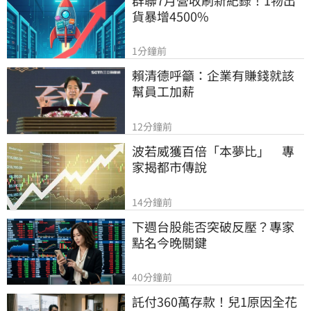
貨暴增4500%
1分鐘前
賴清德呼籲：企業有賺錢就該
幫員工加薪
12分鐘前
波若威獲百倍「本夢比」　專
家揭都市傳說
14分鐘前
下週台股能否突破反壓？專家
點名今晚關鍵
40分鐘前
託付360萬存款！兒1原因全花