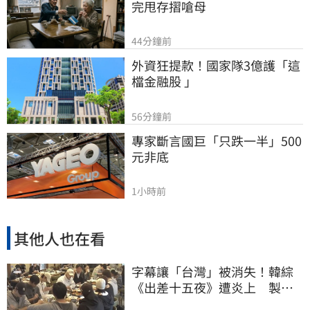
完甩存摺嗆母
44分鐘前
外資狂提款！國家隊3億護「這
檔金融股 」
56分鐘前
專家斷言國巨「只跌一半」500
元非底
1小時前
其他人也在看
字幕讓「台灣」被消失！韓綜
《出差十五夜》遭炎上 製作
組發聲認錯了