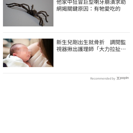
他家中狂冒巨型喇牙崩潰求助
網揭關鍵原因：有牠愛吃的
新生兒剛出生就骨折 調閱監
視器揪出護理師「大力拉扯、
搖晃」遭判刑
Recommended by