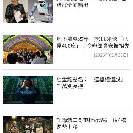
族群全面噴出
地下墳墓遷葬…挖3.6米深「已
見400座」！今辦法會安撫祖先
(2026年08月06日)
杜金龍點名：「這檔權值股」
千萬別長抱
記憶體二哥重挫近5%！這4檔
逆勢上漲