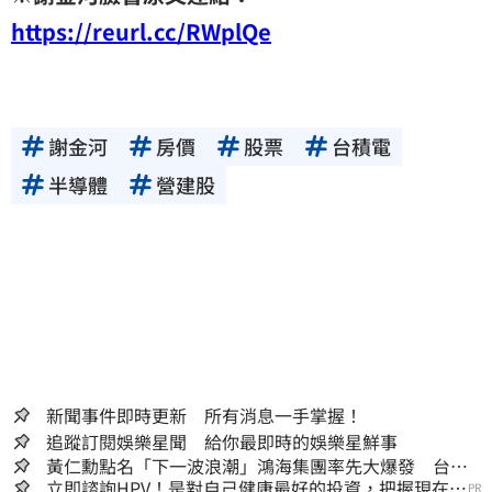
https://reurl.cc/RWplQe
謝金河
房價
股票
台積電
半導體
營建股
新聞事件即時更新 所有消息一手掌握！
追蹤訂閱娛樂星聞 給你最即時的娛樂星鮮事
黃仁勳點名「下一波浪潮」鴻海集團率先大爆發 台股
這族群全面噴出
立即諮詢HPV！是對自己健康最好的投資，把握現在不
PR