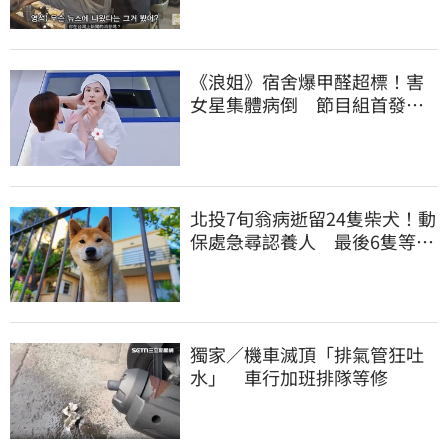
《浪姐》宿舍爆甲醛超標！害
女星集體病倒 節目組首發聲
回應了
北投7旬翁病逝留24隻柴犬！動
保處急尋認養人 最後6隻等新
主人
獨家／機車滅頂「排氣管狂吐
水」 車行加班排隊等修