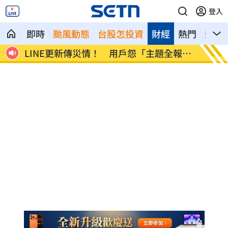
登入
即時
颱風動態
台股怎投資
財經
熱門
影音
市傳
LINE更新傳災情！ 用戶怨「主題全報
美國出
廢」
進