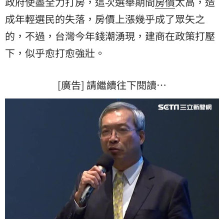
政府使盡全力打房，這次選舉期間
房價
太高，造
成年輕選民的失落，房價上漲幾乎成了眾矢之
的，不過，台灣今年錢潮湧現，建商在政策打壓
下，似乎愈打愈強壯。
[廣告] 請繼續往下閱讀…