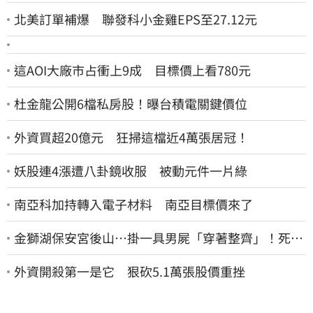
北美訂單補爆 聯發科小金雞EPS至27.12元
這AOI大廠市占衝上9成 目標價上看780元
杜金龍公開6檔私房股！曝台積電關鍵價位
外資買超20億元 狂掃這檔近4萬張居冠！
妖股連4漲遭八卦鏡收服 被動元件一片綠
南亞科加持轉入電子材料 南亞目標價來了
金獅湖保安宮後山…掛一具男屍「穿著整齊」！死者
身份曝
外資開殺第一是它 狠砍5.1萬張股價重挫