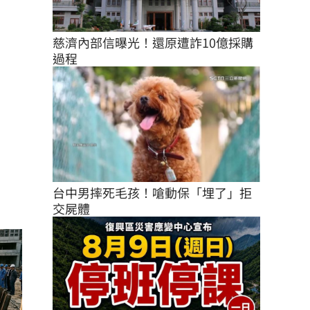
慈濟內部信曝光！還原遭詐10億採購
過程
台中男摔死毛孩！嗆動保「埋了」拒
交屍體