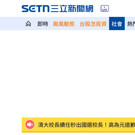
即時
颱風動態
台股怎投資
社會
熱
夢幻跨團合體！SUMMER ANJELS重現
新／女大生伴兒屍6日聲押...法官裁定請
我駐日內瓦處長遭爆惡行 外交部啟動
首次影像被打臉 伊朗新最高領袖傳病
SBS歌謠大戰驚見放送事故！3主持人齊
清大校長續任秒出國選校長！高為元道