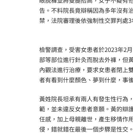
眼脫褲並將雙腿抬高，女子不疑有
告。不料院長竟辯稱因為多年沒有
8國球員齊聚高雄 Formosa 7s掀足球
禁，法院審理後依強制性交罪判處3
理想混蛋號召粉絲跨海追星吃美食！
18:
檢警調查，受害女患者於2023年2
部等部位進行針灸而脫去外褲，但
內觀法進行治療，要求女患者閉上
者有看到什麼顏色、夢到什麼，事
黃姓院長坦承有兩人有發生性行為
範，並未違反女患者意願。黃的辯
任感，加上母親離世，產生移情作
侵，錯就錯在最後一個步驟是性交