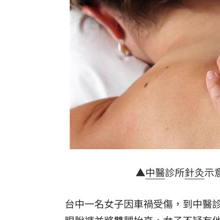
想吃清淡！他搭機點「這特殊餐」傻眼
買房3年才知「蜘蛛人住我家」屋主超傻
生日變親人忌日！直升機慶祝墜機4人罹
台中小五童遭同學踢下體腫2倍大 判賠金
台灣彩券開獎直播中
20:31
LIVE三立+24小時直播
15:27
三立iNEWS新聞台線上直播
18:00
台彩父親節推新刮刮樂千萬頭獎超「爸
▲
中醫
診所
針灸
示
商場戰國來臨 台中「頂奢大道」逐漸
台中一名女子因車禍受傷，到中醫
「拍片人的多重宇宙」職涯論壇9/12登