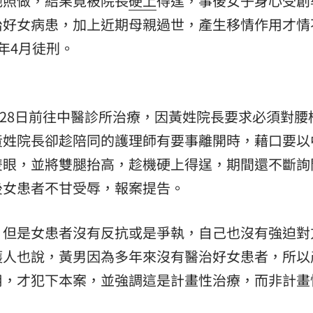
他照做，結果竟被院長
硬上
得逞，事後女子身心受創
治好女病患，加上近期母親過世，產生移情作用才情
熱潮
10:00
年4月徒刑。
15
月28日前往中醫診所治療，因黃姓院長要求必須對腰
黃姓院長卻趁陪同的護理師有要事離開時，藉口要以
雙眼，並將雙腿抬高，趁機硬上得逞，期間還不斷詢
後女患者不甘受辱，報案提告。
，但是女患者沒有反抗或是爭執，自己也沒有強迫對
護人也說，黃男因為多年來沒有醫治好女患者，所以
用，才犯下本案，並強調這是計畫性治療，而非計畫
。