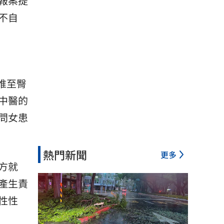
報案提
不自
椎至臀
中醫的
問女患
熱門新聞
更多
方就
產生責
性性