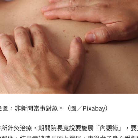
了
19:51
眼
19:47
難
19:47
曝
19:42
」氣
12:00
意圖，非新聞當事對象。（圖／Pixabay）
成形
12:00
診所針灸治療，期間院長竟說要施展「
內觀術
」，要
場！
10:30