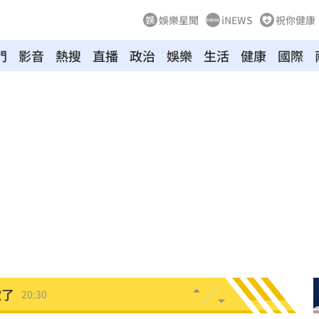
娛樂星聞
iNEWS
祝你健康
門
影音
熱搜
直播
政治
娛樂
生活
健康
國際
BP神曲
20:42
回
20:39
調查
20:35
危
20:30
卡住
20:30
歉了
20:30