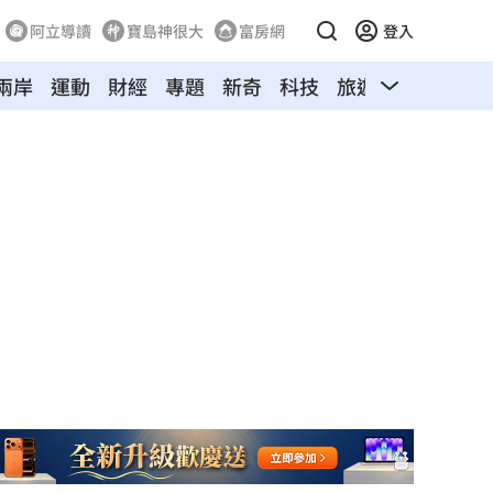
阿立導讀
寶島神很大
富房網
登入
兩岸
運動
財經
專題
新奇
科技
旅遊
汽車
寵物