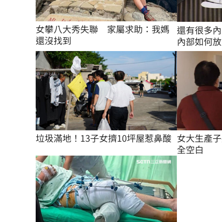
女攀八大秀失聯　家屬求助：我媽
還有很多內
還沒找到
內部如何放
垃圾滿地！13子女擠10坪屋惹鼻酸
女大生產子
全空白