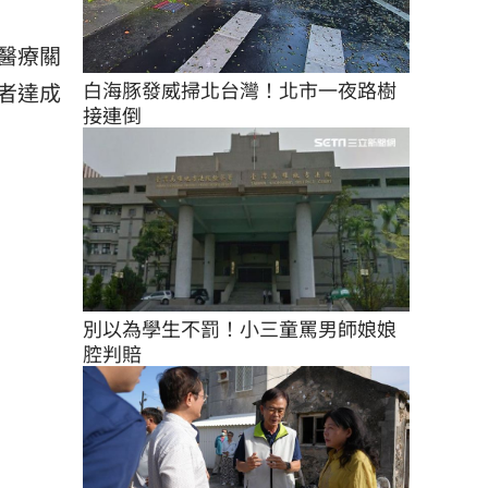
醫療關
白海豚發威掃北台灣！北市一夜路樹
者達成
接連倒
別以為學生不罰！小三童罵男師娘娘
腔判賠