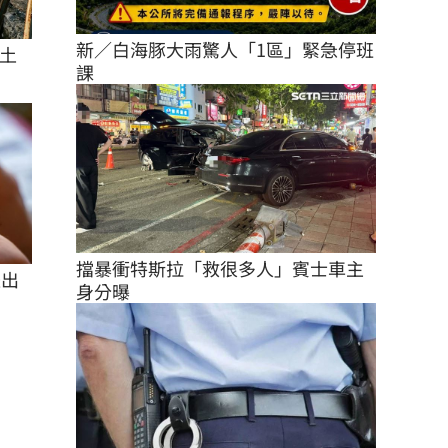
新／白海豚大雨驚人「1區」緊急停班
土
課
擋暴衝特斯拉「救很多人」賓士車主
派出
身分曝