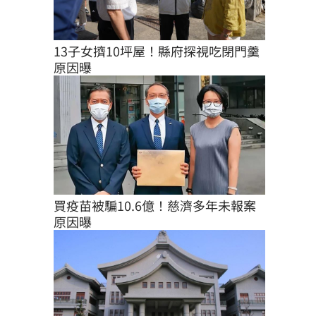
13子女擠10坪屋！縣府探視吃閉門羹
原因曝
買疫苗被騙10.6億！慈濟多年未報案
原因曝