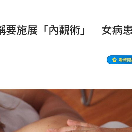
上
20:24
炸全場
20:19
稱要施展「內觀術」 女病
巴掌
20:14
掉
20:08
看新聞
0:08
烏龍
20:01
曝
20:00
教
19:56
巨頭
19:53