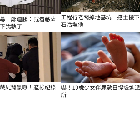
工程行老闆掉地基坑　挖土機下
幕！鄭運鵬：就看慈濟
石活埋他
下我執了
藏屍背景曝！產檢紀錄
嚇！19歲少女伴屍數日提袋進
所