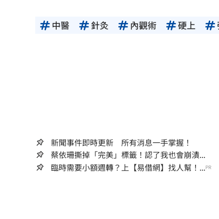
中醫
針灸
內觀術
硬上
新聞事件即時更新 所有消息一手掌握！
蔡依珊撕掉「完美」標籤！認了我也會崩潰...
臨時需要小額週轉？上【易借網】找人幫！...
PR