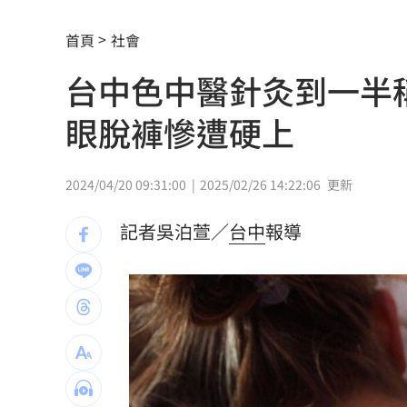
影片曝光！台中囂張男揮刀還尿在警身
首頁
社會
AND2BLE、ALD1黑白對決！神級舞台
台中色中醫針灸到一半
獨／再爆隨機攻擊？婦控外送員無故賞
眼脫褲慘遭硬上
產蛋量下降 本週「蛋價漲3元」
20:08
KISS OF LIFE飆唱 秀經典擦汗全場瘋
2024/04/20 09:31:00
2025/02/26 14:22:06
更新
台股7月大回檔！0050申購額再破紀錄
2
記者吳泊萱／
台中
報導
2000人堵教堂搶看C羅婚禮 竟是超大
禾伸堂、南電出關日 處置股新規風險
平野惠一率兄弟奪171勝 中職最多勝外
女股神加碼狂掃台積電！外媒揭全因這