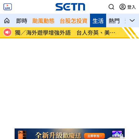
登入
即時
颱風動態
台股怎投資
生活
熱門
影音
30
獨／海外遊學增強外語 台人夯英、美、
長尾獼
加
因