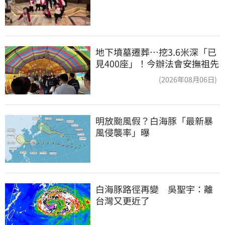
地下墳墓遷葬…挖3.6米深「已
見400座」！今辦法會安撫祖先
(2026年08月06日)
明放颱風假？白海豚「最新暴
風侵襲率」曝
白海豚路徑再變　吳聖宇：離
台灣又更近了