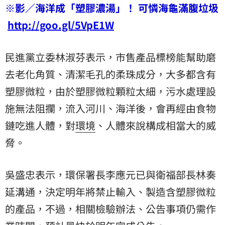
※影／海洋成「塑膠濃湯」！ 可憐海龜滿腹垃圾
http://goo.gl/5VpE1W
民進黨立委林淑芬表示，市售產品標榜能幫助磨
去老化角質、清潔毛孔的柔珠成分，大多都含有
塑膠微粒，由於塑膠微粒顆粒太細，污水處理設
施無法阻攔，流入河川、海洋後，會再經由食物
鏈吃進人體，對
環境
、人體來說構成相當大的威
脅。
吳盛忠表示，環保署長李應元已與衛福部長林奏
延溝通，決定明年將禁止輸入、製造含塑膠微粒
的產品，不過，相關檢驗辦法、公告事項仍需作