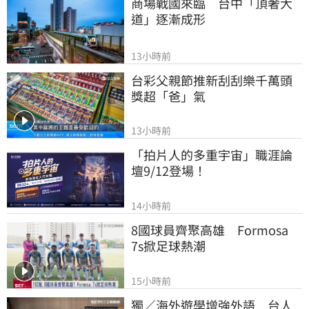
商場戰國來臨　台中「頂奢大
道」逐漸成形
13小時前
台彩父親節推新刮刮樂千萬頭
獎超「爸」氣
13小時前
「拍片人的多重宇宙」職涯論
壇9/12登場！
14小時前
8國球員齊聚高雄　Formosa 
7s掀足球熱潮
15小時前
獨／海外遊學增強外語　台人