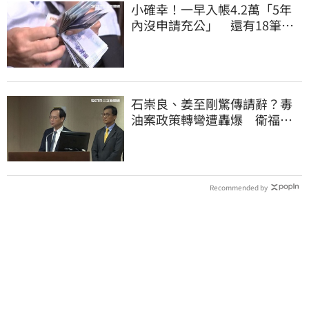
小確幸！一早入帳4.2萬「5年
內沒申請充公」 還有18筆錢
連發到8月底
石崇良、姜至剛驚傳請辭？毒
油案政策轉彎遭轟爆 衛福部
回應了
Recommended by