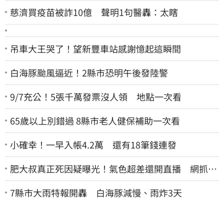
慈濟買疫苗被詐10億 聲明1句醫轟：太瞎
吊車大王哭了！望新豐車站感謝憶起這瞬間
白海豚颱風逼近！2縣市恐明午後發陸警
9/7充公！5張千萬發票沒人領 地點一次看
65歲以上別錯過 8縣市老人健保補助一次看
小確幸！一早入帳4.2萬 還有18筆錢連發
肥大叔真正死因疑曝光！氣色超差還開直播 網抓這
一點超不合理
7縣市大雨特報開轟 白海豚減慢、雨炸3天