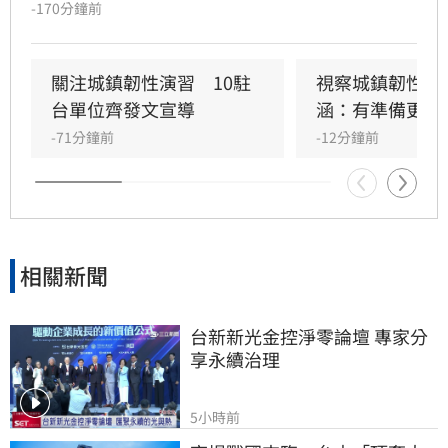
到三讀函文，強調編列預算為行政院憲政職權，
-170分鐘前
將採取必要作為維護憲政秩序。政府推動「台灣
人口對策新戰略」，包含每月五千元成長津貼，
並強調行政院版透過弱勢對存能落實公平正義，
關注城鎮韌性演習　10駐
視察城鎮韌性演
避免在野黨版本加劇貧富差距。此外，政府同步
台單位齊發文宣導
涵：有準備更安
推動育兒留停六加三、延長婚產假等多項配套措
-71分鐘前
-12分鐘前
施，建構完善支持體系。政院重申，國家政策規
劃需具備整體性，針對立法院侵害預算編製權的
作為，將持續捍衛憲法賦予的權限，確保政策有
效執行以回應少子女化挑戰。
相關新聞
台新新光金控淨零論壇 專家分
享永續治理
5小時前