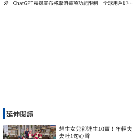
人生
ChatGPT震撼宣布將取消這項功能限制 全球用戶即刻
起「免費」用到飽
延伸閱讀
想生女兒卻連生10寶！年輕夫
妻吐1句心聲