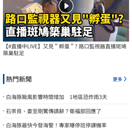
【#直播中LIVE】又見＂孵蛋＂? 路口監視器直播斑鳩
築巢駐足
熱門新聞
更多
白海豚颱風影響時間增加 1地區恐炸雨3天
石崇良、姜至剛驚傳請辭？衛福部回應了
白海豚最快今發海警！專家曝停班停課機率