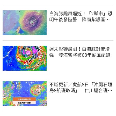
白海豚颱風逼近！「2縣市」恐
明午後發陸警 降雨紫爆區域
曝光
週末影響最劇！白海豚對流增
強 發海警將破68年颱風紀錄
不斷更新／虎航8日「沖繩石垣
島8航班取消」 仁川返台班機
提前1天起飛