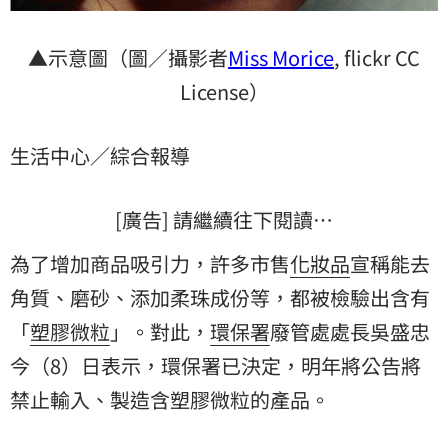
▲示意圖（圖／攝影者
Miss Morice
, flickr CC
License）
生活中心／綜合報導
[廣告] 請繼續往下閱讀…
為了增加商品吸引力，許多市售
化妝品
宣稱能
去
角質
、磨砂、添加柔珠成份等，都被檢驗出含有
「
塑膠微粒
」。對此，
環保署
廢管處處長吳盛忠
今（8）日表示，環保署已決定，明年將公告將
禁止輸入、製造含塑膠微粒的產品。