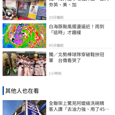
夯英、美、加
33分鐘前
白海豚颱風擺盪逼近！雨到
「這時」才趨緩
45分鐘前
獨／北勢棒球隊穿破鞋拚冠
軍　台僑看哭了
1小時前
其他人也在看
全聯架上驚見阿嬤級洗碗精
客人讚「去油力強、用了45
年」