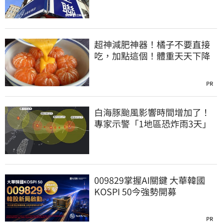
超神減肥神器！橘子不要直接
吃，加點這個！體重天天下降
PR
白海豚颱風影響時間增加了！
專家示警「1地區恐炸雨3天」
009829掌握AI關鍵 大華韓國
KOSPI 50今強勢開募
PR