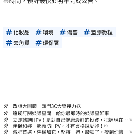
業時間，預計最快於明年完成公告。
化妝品
環境
傷害
塑膠微粒
去角質
環保署
改版大回饋 熱門3C大獎接力送
追蹤訂閱娛樂星聞 給你最即時的娛樂星鮮事
立即諮詢HPV！是對自己健康最好的投資，把握現在不
PR
嫌晚！
伴侶和妳一起預防HPV，才有資格說愛妳！
PR
減肥首選，檸檬加它，堅持一週，腰細了，瘦到你懷疑
PR