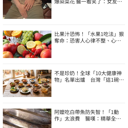
爆染菜花 醫一看笑了：女友常
誤會
比果汁恐怖！「水果1吃法」狠
奪命：恐害人心律不整、心臟
驟停
不是珍奶！全球「10大健康神
物」名單出爐 台灣「這1碗」
霸氣上榜
阿嬤吃白帶魚防失智！「1動
作」太浪費 醫嘆：精華全沒
了