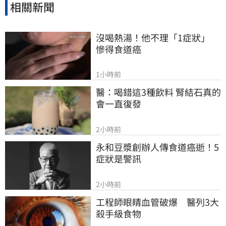
相關新聞
沒喝熱湯！他不理「1症狀」　
慘得食道癌
1小時前
醫：喝錯這3種飲料 腎結石真的
會一直復發
2小時前
永和豆漿創辦人傳食道癌逝！5
症狀是警訊
2小時前
工程師眼睛血管破爆　醫列3大
殺手級食物