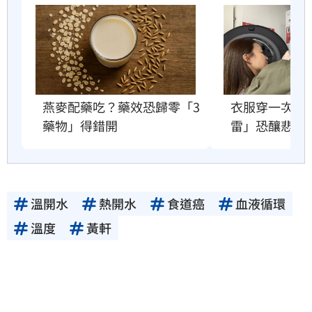
衣服穿一次就
燕麥配藥吃？藥效恐歸零「3
雷」恐釀悲劇
藥物」得錯開
溫開水
熱開水
食道癌
血液循環
溫度
黃軒