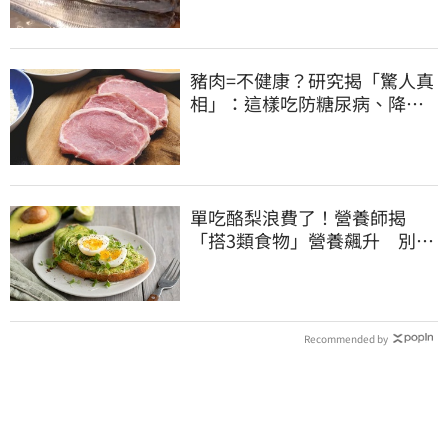
豬肉=不健康？研究揭「驚人真
相」：這樣吃防糖尿病、降膽
固醇
單吃酪梨浪費了！營養師揭
「搭3類食物」營養飆升 別再
加蜂蜜
Recommended by