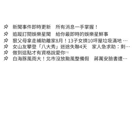
新聞事件即時更新 所有消息一手掌握！
追蹤訂閱娛樂星聞 給你最即時的娛樂星鮮事
狠父母拿走補助離家8月！13子女擠10坪屋垃圾滿地 驚
見幼童深夜遊蕩
女山友攀登「八大秀」迷途失聯4天 家人急求助：剩我
媽還沒找到
做到這點才有資格說愛你
PR
白海豚風雨大！北市沒放颱風整備假 蔣萬安臉書遭網
友灌爆：標準在哪？