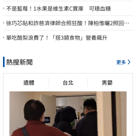
不是藍莓！1水果是維生素C寶庫 可穩血糖
徐巧芯貼和詐慈濟律師合照狂酸！陳柏惟曬2照回擊
網笑翻
單吃酪梨浪費了！「搭3類食物」營養飆升
熱搜新聞
更多
遺體
台北
男嬰