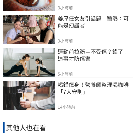
3小時前
姜厚任女友引話題　醫曝：可
能是幻謊者
3小時前
運動前拉筋＝不受傷？錯了！
這事才防傷害
5小時前
喝錯傷身！營養師整理喝咖啡
「7大守則」
14小時前
其他人也在看