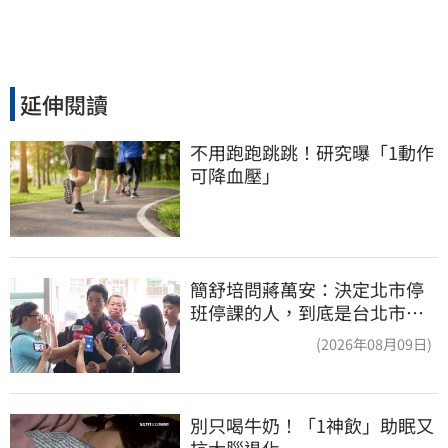
延伸閱讀
不用跑跑跳跳！研究曝「1動作
可降血壓」
簡舒培問蔣萬安：決定北市停
班停課的人，到底是台北市
長，還是氣象署？
(2026年08月09日)
別只喝牛奶！「1神飲」助眠又