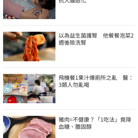
抗大腦退化
以為益生菌護腎　他餐餐泡菜2
週後險洗腎
飛機餐1果汁爆廁所之亂　醫：
3類人勿亂喝
豬肉=不健康？「1吃法」竟降
血糖、膽固醇