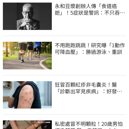
永和豆漿創辦人傳「食道癌
逝」！5症狀是警訊：不只吞嚥
困難
不用跑跑跳跳！研究曝「1動作
可降血壓」：勝過游泳、重訓
狂冒百顆紅疹非毛囊炎！醫
「診斷出罕見疾病」：好發這
族群
私密處冒不明顆粒！20歲男怕