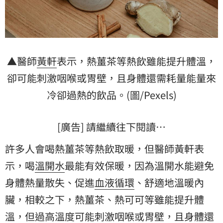
▲醫師
黃軒
表示，熱薑茶等熱飲雖能提升體溫，
卻可能刺激咽喉或胃壁，且身體還需耗量能量來
冷卻過熱的飲品。(圖/Pexels)
[廣告] 請繼續往下閱讀…
許多人會喝熱薑茶等熱飲取暖，但醫師黃軒表
示，喝
溫開水
最能有效保暖，因為溫開水能避免
身體熱量散失、促進
血液循環
、舒適地溫暖內
臟，相較之下，熱薑茶、熱可可等雖能提升體
溫，但過高
溫度
可能刺激咽喉或胃壁，且身體還