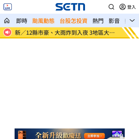
登入
即時
颱風動態
台股怎投資
熱門
影音
熱搜
記憶
新／12縣市豪、大雨炸到入夜 3地區大豪
颱風天
雨