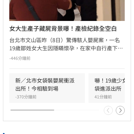
女大生產子藏屍背景曝！產檢紀錄全空白
台北市文山區昨（8日）驚傳駭人嬰屍案，一名
19歲鄒姓女大生因隱瞞懷孕，在家中自行產下男
嬰後，發現嬰兒不幸夭折，竟因心慌將屍體以毛
-446分鐘前
巾包裹藏匿於房內。直至數日後房間飄出異味，
家屬察覺異常詢問，鄒女才坦承犯行並在家人陪
同下自首。警方初步勘驗嬰屍已浮腫，未見明顯
新／北市女袋裝嬰屍衝派
嚇！19歲少女
外傷，今日已進行相驗釐清死因。據悉鄒女平時
出所！今相驗到場
袋進派出所
穿著寬鬆且與家人互動冷漠，導致父母對其懷孕
-370分鐘前
41分鐘前
毫無所悉。目前警方正調查男嬰確切死因及生父
身分，全案已依過失致死及遺棄罪嫌移送偵辦，
社會對此校園與家庭教育議題深感震驚與遺憾。