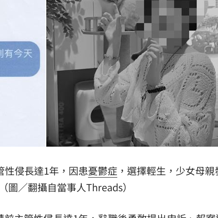
棄
17:38
17:37
登台
17:36
成形
12:00
」氣
12:00
管性侵長達1年，因患
憂鬱症
，選擇輕生，少女母親
（圖／翻攝自當事人Threads）
場！
10:30
熱潮
10:00