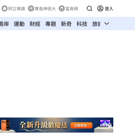
阿立導讀
寶島神很大
富房網
登入
兩岸
運動
財經
專題
新奇
科技
旅遊
汽車
寵物