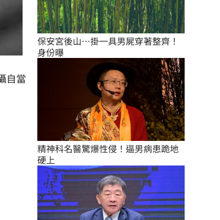
保安宮後山…掛一具男屍穿著整齊！
身份曝
攝自當
精神科名醫驚爆性侵！逼男病患跪地
硬上