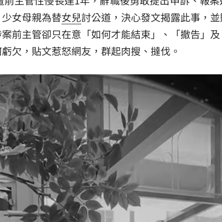
遭前主管性侵長達1年，辭職後勇敢提出申訴、報案
；少女母親為替
女兒
討公道，決心發文揭露此事，並
15
涉案前主管卻只在意「如何才能結束」、「撤告」及
何虧欠，貼文惹怒網友，群起肉搜、撻伐。