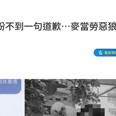
17:57
17:53
盼不到一句道歉…麥當勞惡
的」
17:52
有限
17:52
曝光
17:49
看新聞
破千
17:48
6強
17:46
的
17:46
思
17:43
質
17:43