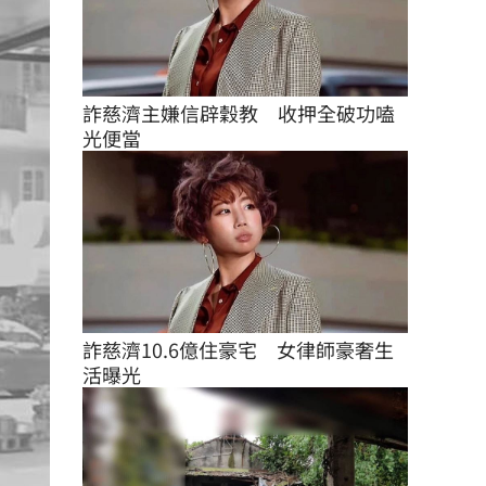
詐慈濟主嫌信辟穀教　收押全破功嗑
光便當
詐慈濟10.6億住豪宅　女律師豪奢生
活曝光