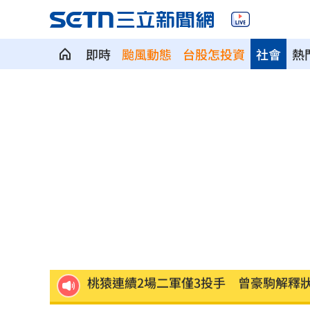
即時
颱風動態
台股怎投資
社會
熱
瑪帝斯明一軍先發 後藤證實割愛阿部
IU生日驚喜曝光 邊佑錫爆親訂紫色蛋
不斷更新／8日國籍航空班機異動一次看
桃猿牛棚壞消息 陳柏豪動刀確定本季
用路人注意！颱風逼近 公路局列8警戒路
桃猿連續2場二軍僅3投手 曾豪駒解釋
外資狂賣407億！這檔連23買再掃2.2萬