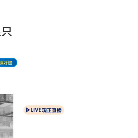
狼只
換好禮
現正直播