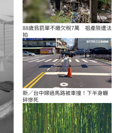
88歲翁罰單不繳欠稅7萬　祖產險遭法
拍
新／台中婦過馬路被車撞！下半身輾
碎慘死