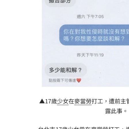
男星兩度罹白血病 淚喊：老天要我放
搶攻美方大單！柯志恩率高雄業者對接
男星突破極限 秀服遭丟披粉紅垃圾袋
台灣彩券開獎直播中
20:31
LIVE三立+24小時直播
15:27
三立iNEWS新聞台線上直播
18:00
商場戰國來臨 台中「頂奢大道」逐漸
台彩父親節推新刮刮樂千萬頭獎超「爸
▲17歲
少女
在
麥當勞
打工，遭前主
露此事。
「拍片人的多重宇宙」職涯論壇9/12登
8國球員齊聚高雄 Formosa 7s掀足球