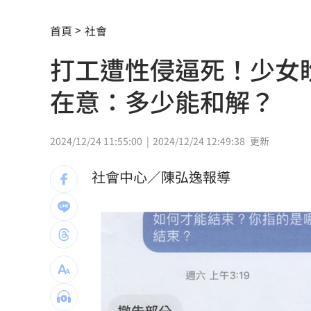
買鹹酥雞忘帶錢 暖心闆1原因竟倒貼錢
首頁
社會
55歲女領隊攀八大秀失聯2天 家屬急尋
打工遭性侵逼死！少女
鍾年晃怒批蔣萬安：你這四年是「偷來
在意：多少能和解？
美對多晶矽加徵關稅 政院：評估影響
律師詐1.1億偷渡4天才發現 狡詐手法
2024/12/24 11:55:00
2024/12/24 12:49:38
更新
不是群聯！ 記憶體它靠這技術目標價
社會中心／陳弘逸報導
鄭怡靜輸宿敵王藝迪 橫濱冠軍戰止步1
家具行名片夾5百放機車 老闆：不是我放
睡得久等於睡得好？醫揭真相：錯誤迷
衣服吸汗臭爆！內行揭密：夏天別穿2材