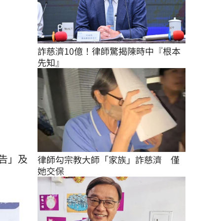
詐慈濟10億！律師驚揭陳時中『根本
先知』
告」及
律師勾宗教大師「家族」詐慈濟　僅
她交保