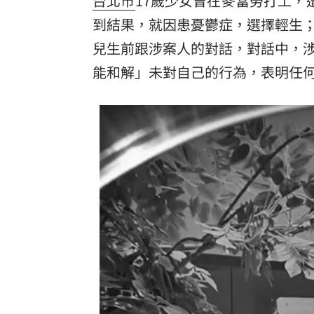
台北市
17歲少女曾在麥當勞打工，
到結果，就因患憂鬱症，選擇輕生
理想混蛋號召粉絲跨海追星吃美食！
18:
兒生前跟涉案人的對話，對話中，
能和解」未對自己的行為，表明任