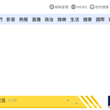
娛樂星聞
iNEWS
祝你健康
門
影音
熱搜
直播
政治
娛樂
生活
健康
國際
雄大
18:12
糕
18:09
18:09
報銷
18:08
段
18:05
狀況
17:58
張
17:57