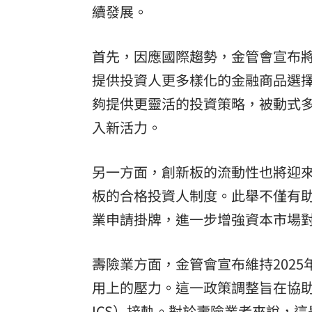
續發展。
IU社群發前男友 韓網替她抱不平：該
二手菸超毒！她陪夫看病 意外查出肺
首先，因應國際趨勢，金管會宣布將開
提供投資人更多樣化的金融商品選擇
NCC無委員唱獨立空城計 iPhone 18
夠提供更靈活的投資策略，被動式多
詐慈濟10億！律師驚揭陳時中『根本先
入新活力。
台灣彩券開獎直播中
20:31
另一方面，創新板的流動性也將迎來
LIVE三立+24小時直播
15:27
板的合格投資人制度。此舉不僅有
三立iNEWS新聞台線上直播
18:00
業申請掛牌，進一步增強資本市場
理想混蛋號召粉絲跨海追星吃美食！
18:
壽險業方面，金管會宣布維持2025
用上的壓力。這一政策調整旨在協助
ICS）接軌。對於壽險業者來說，