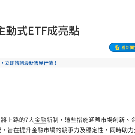
21:44
受害
21:43
動式ETF成亮點
0點
21:42
忍了
21:41
看新聞
全
21:41
，立即諮詢最新售屋行情！
大師
21:32
爐！
21:26
:26
了
21:21
1月將上路的7大
金融
新制，這些措施涵蓋市場創新、
門
21:18
域，旨在提升金融市場的競爭力及穩定性，同時助力