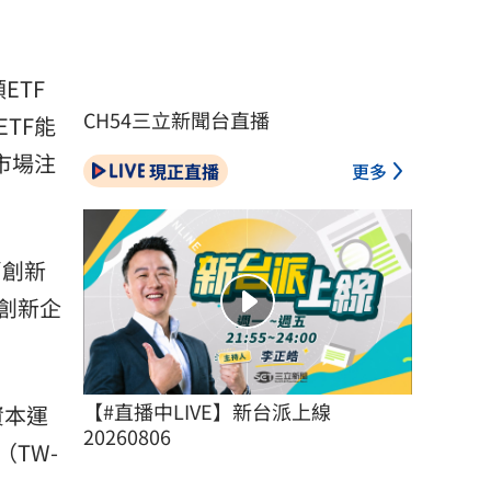
ETF
CH54三立新聞台直播
TF能
市場注
現正直播
更多
消創新
創新企
【#直播中LIVE】新台派上線 
資本運
20260806
TW-