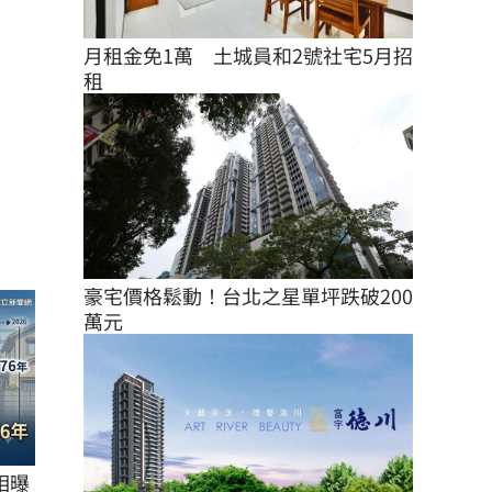
月租金免1萬　土城員和2號社宅5月招
租
豪宅價格鬆動！台北之星單坪跌破200
萬元
相曝