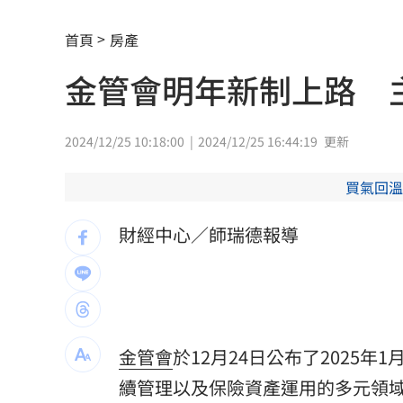
竹縣黑馬！鄭朝方「技能包」驚豔全網
首頁
房產
射頻器材全卡關 他：NCC卡越久越多人
金管會明年新制上路 主
新／美股開盤費半下挫 台指期失守4400
黃禎憲診所挺蔣舊照遭出征！老病患不
2024/12/25 10:18:00
2024/12/25 16:44:19
更新
陳傑憲炸裂2分砲 統一狂掃13安痛宰味
買氣回溫
偷吃人妻挨告 小王反控她是時間管理
財經中心／師瑞德報導
公車毒駕出事故？欣欣客運全員尿檢出
知名YouTuber命喪喬治亞 死因曝光
21
臉還要再動刀？王彩樺突爆：最後一次
金管會
於12月24日公布了2025年
中國製路由器資安漏洞！逾20設備藏後
續管理以及保險資產運用的多元領