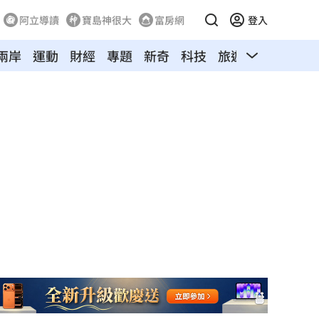
阿立導讀
寶島神很大
富房網
登入
兩岸
運動
財經
專題
新奇
科技
旅遊
汽車
寵物