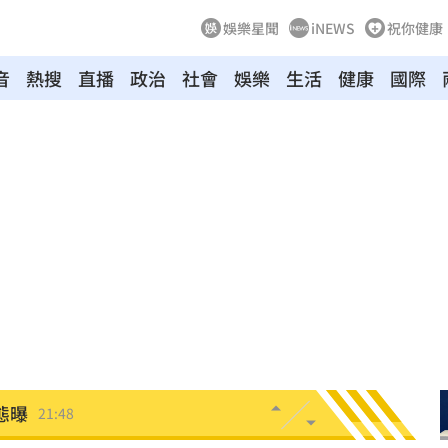
娛樂星聞
iNEWS
祝你健康
音
熱搜
直播
政治
社會
娛樂
生活
健康
國際
裸照
21:57
物
21:52
竊
21:51
壓
21:49
好
21:49
態曝
21:48