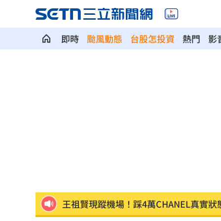
即時
颱風動態
台股怎投資
熱門
影
地方高官16歲女偷約男網友 遭性虐拍
台人成田機場聽中文5字秒回頭 狂推這
媽媽帶孩童偷辣椒罐 業者：一看是慣
SpaceX9億股解禁潮來襲 估恐引爆賣
羅志祥戲份遭重砍 回應：有存在感就
王祖賢現蹤機場！踩4萬CHANEL真實狀