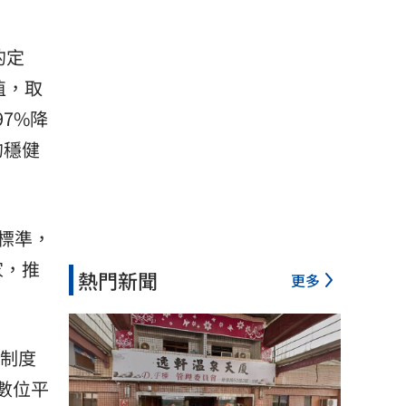
的定
值，取
7%降
的穩健
標準，
家，推
熱門新聞
更多
控制度
數位平