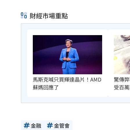
財經市場重點
馬斯克喊只買輝達晶片！AMD
驚傳弊
蘇媽回應了
受百萬
金融
金管會