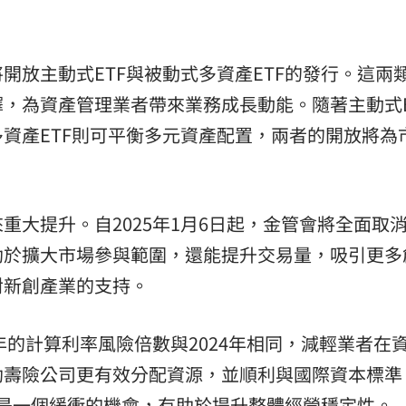
避嫌
21:17
腺癌
21:13
放主動式ETF與被動式多資產ETF的發行。這兩類
，為資產管理業者帶來業務成長動能。隨著主動式E
照登台
21:10
資產ETF則可平衡多元資產配置，兩者的開放將為
知』
21:10
重大提升。自2025年1月6日起，金管會將全面取
助於擴大市場參與範圍，還能提升交易量，吸引更多
對新創產業的支持。
15
年的計算利率風險倍數與2024年相同，減輕業者在
壽險公司更有效分配資源，並順利與國際資本標準（
這是一個緩衝的機會，有助於提升整體經營穩定性。