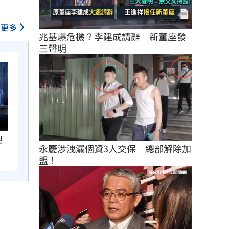
更多
兆基爆危機？李建成請辭　新董座發
三聲明
型
永慶涉洩漏個資3人交保　總部解除加
盟！