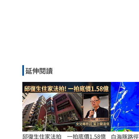
延伸閱讀
邱復生住家法拍　一拍底價1.58億
白海豚路徑