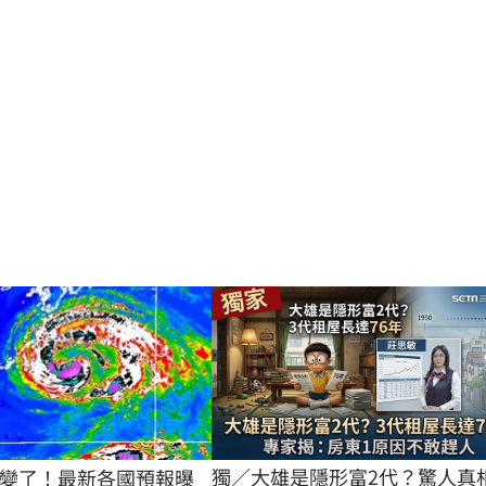
獨／大雄是隱形富2代？驚人真
變了！最新各國預報曝