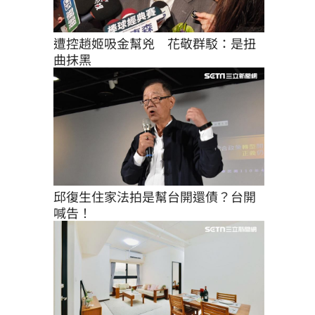
遭控趙姬吸金幫兇　花敬群駁：是扭
曲抹黑
邱復生住家法拍是幫台開還債？台開
喊告！