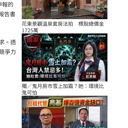
申報的
報告書
花東景觀溫泉套房法拍　標脫總價金
1725萬
求。透
競爭力
獨／鬼月房市雪上加霜？她：環境比
鬼可怕