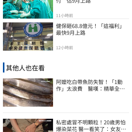
付　估9月上路
11小時前
健保砸68.8億元！「這福利」
最快9月上路
12小時前
其他人也在看
阿嬤吃白帶魚防失智！「1動
作」太浪費 醫嘆：精華全沒
了
私密處冒不明顆粒！20歲男怕
爆染菜花 醫一看笑了：女友常