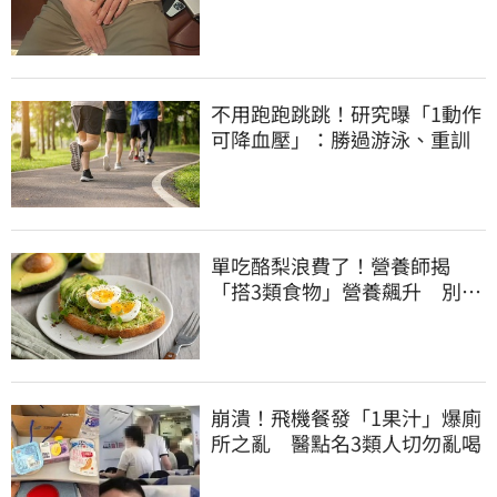
誤會
不用跑跑跳跳！研究曝「1動作
可降血壓」：勝過游泳、重訓
單吃酪梨浪費了！營養師揭
「搭3類食物」營養飆升 別再
加蜂蜜
崩潰！飛機餐發「1果汁」爆廁
所之亂 醫點名3類人切勿亂喝