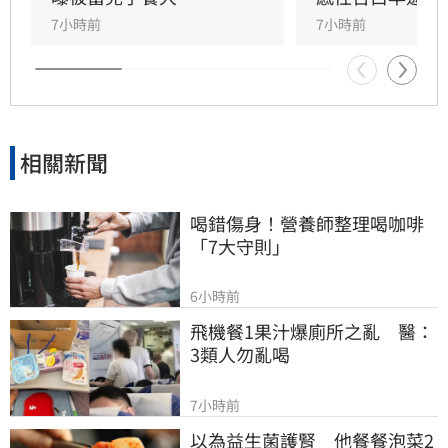
父親，沒想到那竟是父子最後的相處，父親回房
7小時前
7小時前
後便陷入永眠。這段錯過的對話成為他20年來心
中最深的遺憾，他以此感嘆，有些電話晚點接沒
關係，但錯過的親情與話語，可能再也無法挽
回，呼籲大眾珍惜身邊親人。
相關新聞
喝錯傷身！營養師整理喝咖啡
「7大守則」
6小時前
飛機餐1果汁爆廁所之亂　醫：
3類人勿亂喝
7小時前
以為益生菌護腎　他餐餐泡菜2