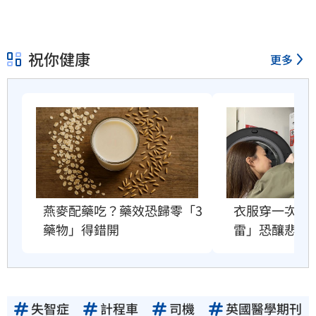
祝你健康
更多
衣服穿一次就
燕麥配藥吃？藥效恐歸零「3
雷」恐釀悲劇
藥物」得錯開
失智症
計程車
司機
英國醫學期刊