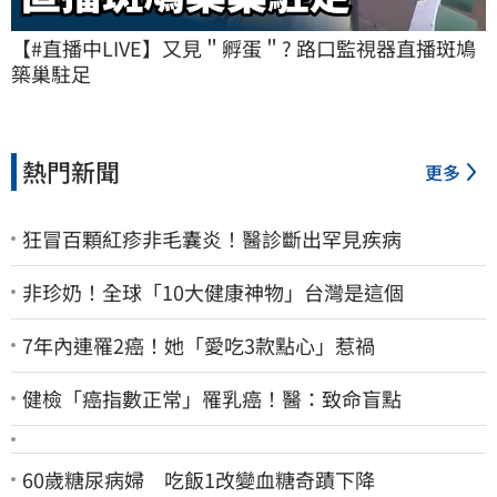
【#直播中LIVE】又見＂孵蛋＂? 路口監視器直播斑鳩
築巢駐足
熱門新聞
更多
狂冒百顆紅疹非毛囊炎！醫診斷出罕見疾病
非珍奶！全球「10大健康神物」台灣是這個
7年內連罹2癌！她「愛吃3款點心」惹禍
健檢「癌指數正常」罹乳癌！醫：致命盲點
60歲糖尿病婦 吃飯1改變血糖奇蹟下降