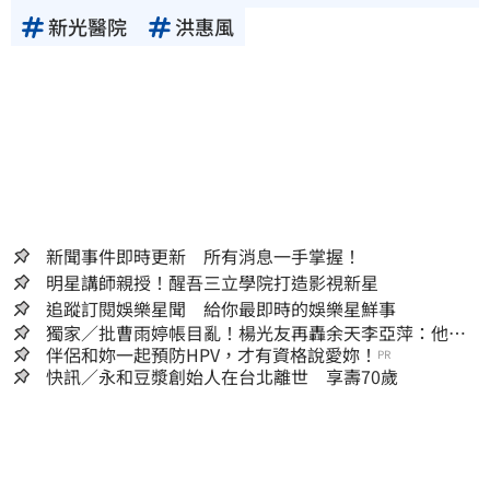
新光醫院
洪惠風
新聞事件即時更新 所有消息一手掌握！
明星講師親授！醒吾三立學院打造影視新星
追蹤訂閱娛樂星聞 給你最即時的娛樂星鮮事
獨家／批曹雨婷帳目亂！楊光友再轟余天李亞萍：他們
工會跟演藝圈沒關
伴侶和妳一起預防HPV，才有資格說愛妳！
PR
快訊／永和豆漿創始人在台北離世 享壽70歲