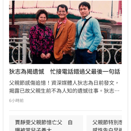
狄志為揭遺憾　忙接電話錯過父最後一句話
父親節感傷追憶！資深媒體人狄志為日前發文，
揭露已故父親生前不為人知的遺憾往事。狄志為
透露，父親一生以海為家，兩人相處時間極少，
6小時前
甚至錯過他的婚禮。直到父親罹患胃癌末期，才
坦承當年曾悄悄現身婚宴現場，因愧對家人只敢
在門外落淚。最讓狄志為心碎的是，當年陪病重
賈靜雯父親節憶亡父　自
父親節特別想他
父親曬太陽時，自己因忙於接工作電話而忽視了
曝被當兒子養大
感性告白早逝父