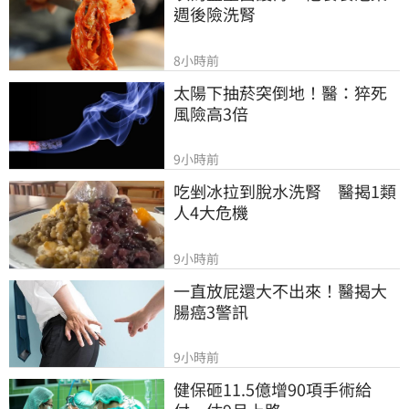
週後險洗腎
8小時前
太陽下抽菸突倒地！醫：猝死
風險高3倍
9小時前
吃剉冰拉到脫水洗腎　醫揭1類
人4大危機
9小時前
一直放屁還大不出來！醫揭大
腸癌3警訊
9小時前
健保砸11.5億增90項手術給