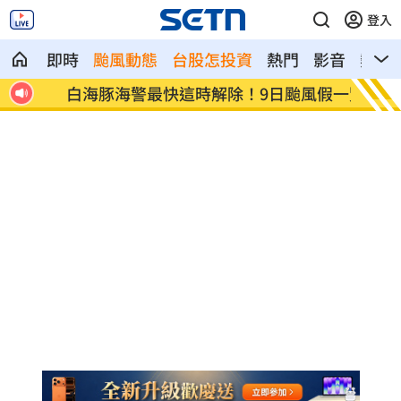
登入
即時
颱風動態
台股怎投資
熱門
影音
熱搜
白海豚海警最快這時解除！9日颱風假一覽
匯10