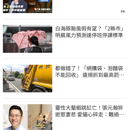
PR
白海豚颱風假有望？「2縣市」
明晨風力預測達停班停課標準
都做錯了！「網購袋、泡麵袋
不能回收」 違規抓到最高罰
6000元
靈性大螯蝦跳缸亡！張元瀚猝
逝惹妻悲 愛貓心碎走：難過不
比我們少