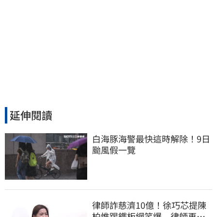
延伸閱讀
白海豚海警最快這時解除！9日
颱風假一覽
律師詐慈濟10億！徐巧芯提陳
柏惟踢鐵板網笑爆 律師再曬1