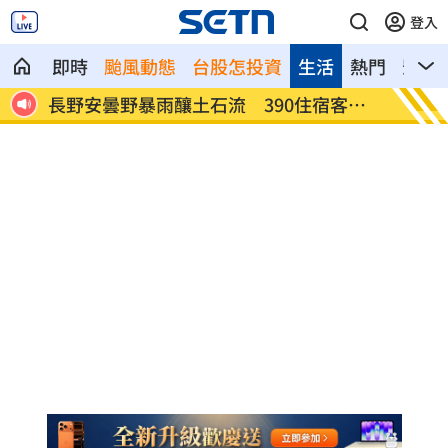
登入
即時
颱風動態
台股怎投資
生活
熱門
影音
客受
白海豚轉輕颱！最快「今夜脫離暴風圈」
獨／曝
錢