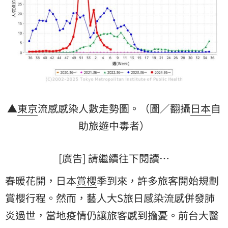
▲
東京
流感感染人數走勢圖。（圖／翻攝
日本
自
助旅遊中毒者）
[廣告] 請繼續往下閱讀…
春暖花開，日本
賞櫻
季到來，許多旅客開始規劃
賞櫻行程。然而，藝人大S旅日感染流感併發肺
炎過世，當地疫情仍讓旅客感到擔憂。前台大醫