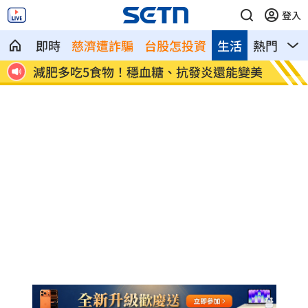
登入
即時
慈濟遭詐騙
台股怎投資
生活
熱門
影
千人
減肥多吃5食物！穩血糖、抗發炎還能變美
BLAC
調查