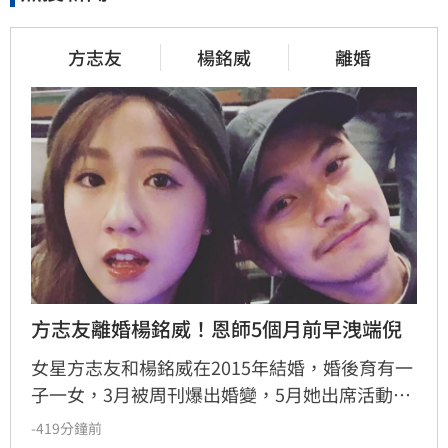
方志友
楊銘威
離婚
方志友離婚楊銘威！恩師5個月前早洩端倪
女星方志友和楊銘威在2015年結婚，婚後育有一
子一女，3月被周刊爆出婚變，5月她出席活動時
還表示「一切如常」，沒想到夫妻倆雙雙在今
-419分鐘前