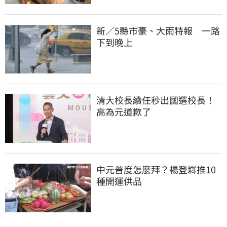
新／5縣市豪、大雨特報　一路
下到晚上
清大校長續任秒出國選校長！
高為元道歉了
中元普度怎麼拜？楊登嵙推10
種開運供品