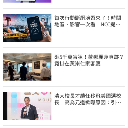
首次行動斷網演習來了！時間
地區、影響一次看 NCC提醒
先做好3件事
砸5千萬盲狙！蒙娜麗莎真跡？
竟掛在黃崇仁家客廳
清大校長才續任秒飛美國選校
長！高為元道歉曝原因：引起
我的好奇