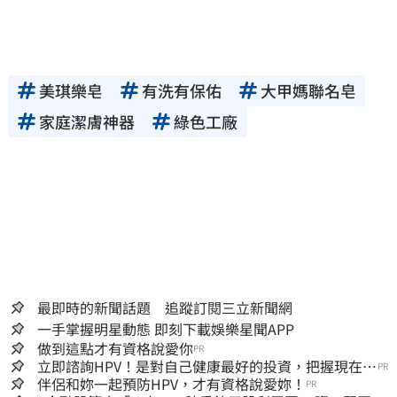
美琪樂皂
有洗有保佑
大甲媽聯名皂
家庭潔膚神器
綠色工廠
最即時的新聞話題 追蹤訂閱三立新聞網
一手掌握明星動態 即刻下載娛樂星聞APP
做到這點才有資格說愛你
PR
立即諮詢HPV！是對自己健康最好的投資，把握現在不
PR
嫌晚！
伴侶和妳一起預防HPV，才有資格說愛妳！
PR