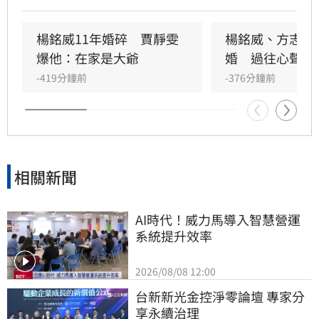
（10）日發出聲明，證實離婚消息。而兩人的恩
師郎祖筠疑似早知雙方感情生變，在3月被問及
此事時的回應疑似藏有端倪。宋亭誼報導
楊銘威11年婚碎　賈靜雯
楊銘威、方志友
爆他：在家是大爺
婚　過往心聲被
-419分鐘前
-376分鐘前
相關新聞
AI時代！威力馬導入智慧營運
系統提升效率
2026/08/08 12:00
台新新光金控淨零論壇 專家分
享永續治理