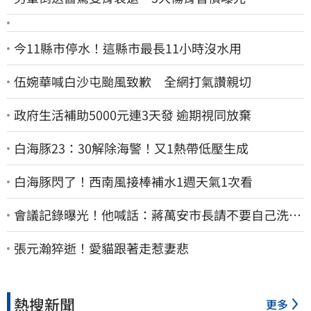
今11縣市停水！這縣市最長11小時沒水用
伍婉華喊白沙屯颱風致歉 全網打氣讚親切
政府生活補助5000元連3天發 逾期視同放棄
白海豚23：30解除海警！又1熱帶低壓生成
白海豚閃了！西南風接棒補水1週天氣1次看
會議記錄曝光！他喊話：蔣萬安市長請不要自己洗自
己的記憶好嗎？
張元瀚猝逝！愛貓跟著走惹妻悲
熱搜新聞
更多