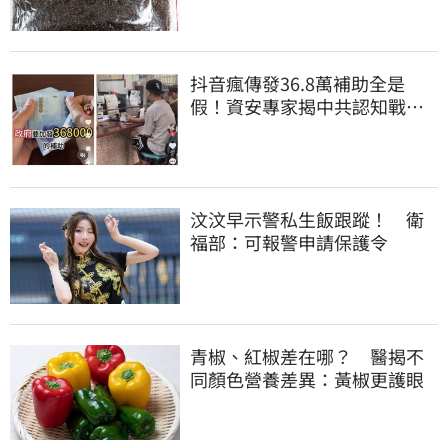
抖音瘋傳發36.8萬補助全是
假！資安專家揭中共認知戰、
造假訊息擾亂台灣
汶汶早示警私生飯跟蹤！ 衛
福部：可報警申請保護令
青椒、紅椒差在哪？ 醫揭不
同顏色營養差異：黃椒更護眼