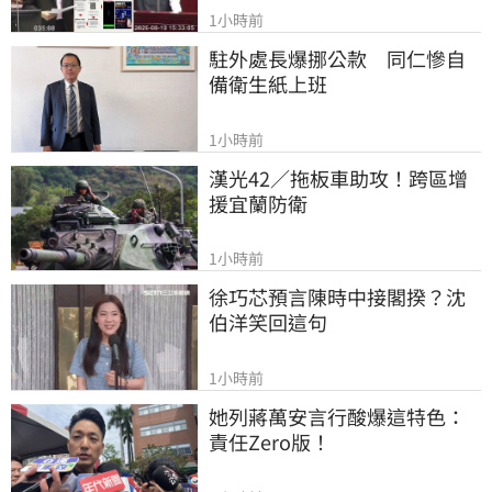
1小時前
駐外處長爆挪公款　同仁慘自
備衛生紙上班
1小時前
漢光42／拖板車助攻！跨區增
援宜蘭防衛
1小時前
徐巧芯預言陳時中接閣揆？沈
伯洋笑回這句
1小時前
她列蔣萬安言行酸爆這特色：
責任Zero版！