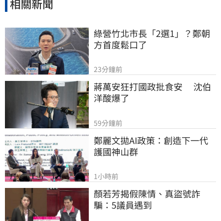
相關新聞
綠營竹北市長「2選1」？鄭朝
方首度鬆口了
23分鐘前
蔣萬安狂打國政批食安　 沈伯
洋酸爆了
59分鐘前
鄭麗文拋AI政策：創造下一代
護國神山群
1小時前
顏若芳揭假陳情、真盜號詐
騙：5議員遇到