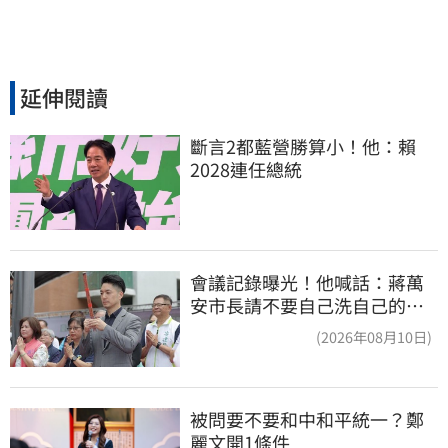
延伸閱讀
斷言2都藍營勝算小！他：賴
2028連任總統
會議記錄曝光！他喊話：蔣萬
安市長請不要自己洗自己的記
憶好嗎？
(2026年08月10日)
被問要不要和中和平統一？鄭
麗文開1條件