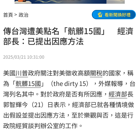
首頁
政治
看新聞換好禮
傳台灣遭美點名「骯髒15國」 經濟
部長：已提出因應方法
2025/03/21 10:31:00
美國
川普
政府關注對美徵收高額
關稅
的國家，稱
為「
骯髒15國
」（the dirty 15），外媒報導，
台
灣
列名其中。對於政府是否有所因應，
經濟部
長
郭智輝
今（21）日表示，經濟部已就各種情境做
出假設並提出因應方法，至於樂觀與否，這是行
政院經貿談判辦公室的工作。