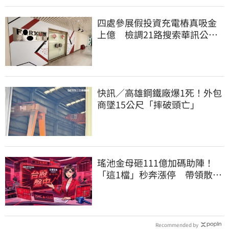
四處參展假投資充電樁真吸金
上億 檢調21路搜索華訊公
司！拘提14人
快訊／高雄鋼鐵廠爆1死！外包
商墜15公尺「摔破頭亡」
瑤池金母砸111億加碼助陣！
「這1檔」秒奔漲停 帶領散熱
雙雄點火
Recommended by