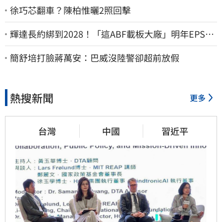
徐巧芯翻車？陳柏惟曬2照回擊
輝達長約綁到2028！「這ABF載板大廠」明年EPS上
看22元 目標價至1000元
簡舒培打臉蔣萬安：巴威沒陸警卻超前放假
熱搜新聞
更多
台灣
中國
習近平