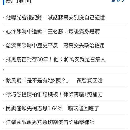
他曝光會議記錄 喊話蔣萬安別洗自己記憶
心疼陳時中道歉！王必勝：最後滿身是箭
慈濟案陳時中歷史平反 蔣萬安失政治信用
抹黑疫苗封存30年！他：蔣萬安就是召集人
酸民疑「是不是有她X照？」 黃智賢回嗆
徐巧芯提陳柏惟踢鐵板！律師再曬1照補刀
民調僅領先柯志恩1.64% 賴瑞隆回應了
江肇國諷盧秀燕急切割疫苗詐騙案律師