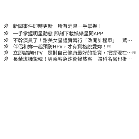
新聞事件即時更新 所有消息一手掌握！
一手掌握明星動態 即刻下載娛樂星聞APP
不幹演員了！甜美女星證實轉行「改開計程車」 驚人
收入全說了
伴侶和妳一起預防HPV，才有資格說愛妳！
PR
立即諮詢HPV！是對自己健康最好的投資，把握現在不
PR
嫌晚！
長榮班機驚魂！男乘客急速衝撞旅客 婦科名醫也掛
彩：全機卡半小時