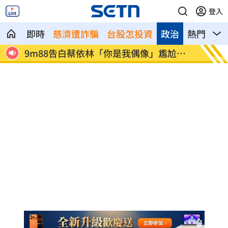
登入
即時
慈濟遭詐騙
台股怎投資
政治
熱門
影
死39
9m88告白蔡依林「你是我偶像」尷尬結
綠營竹
局曝
了