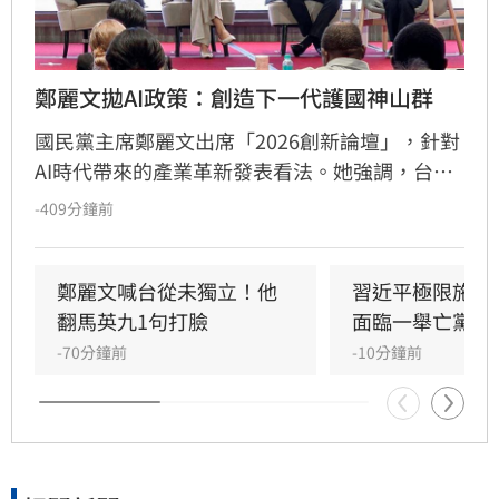
鄭麗文拋AI政策：創造下一代護國神山群
國民黨主席鄭麗文出席「2026創新論壇」，針對
AI時代帶來的產業革新發表看法。她強調，台灣
需儘速建立完善的政策與法律環境，不僅要推動
-409分鐘前
高科技產業升級，更要協助傳統產業、服務業及
農業轉型，避免K型經濟擴大。
鄭麗文喊台從未獨立！他
習近平極限施壓
翻馬英九1句打臉
面臨一舉亡黨困
-70分鐘前
-10分鐘前