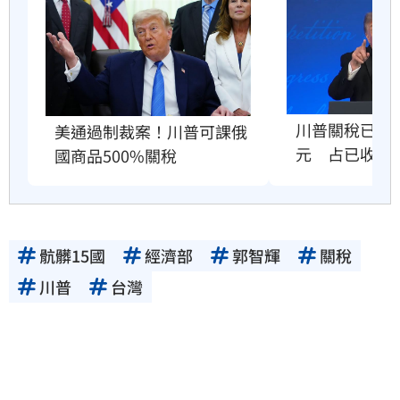
川普關稅已退還
美通過制裁案！川普可課俄
元　占已收稅
國商品500%關稅
骯髒15國
經濟部
郭智輝
關稅
川普
台灣