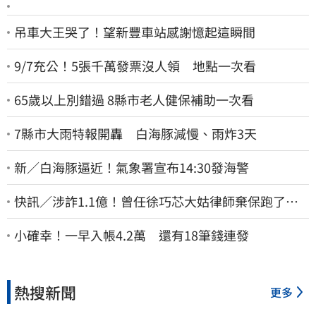
吊車大王哭了！望新豐車站感謝憶起這瞬間
9/7充公！5張千萬發票沒人領 地點一次看
65歲以上別錯過 8縣市老人健保補助一次看
7縣市大雨特報開轟 白海豚減慢、雨炸3天
新／白海豚逼近！氣象署宣布14:30發海警
快訊／涉詐1.1億！曾任徐巧芯大姑律師棄保跑了…
媽也離境 桃檢發通緝
小確幸！一早入帳4.2萬 還有18筆錢連發
熱搜新聞
更多