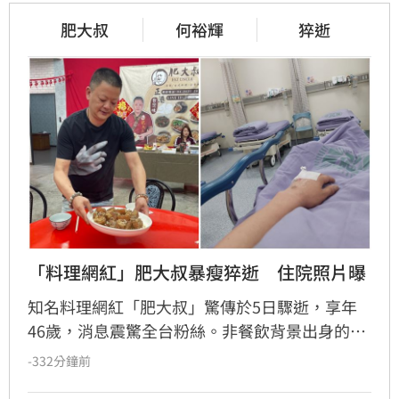
肥大叔
何裕輝
猝逝
「料理網紅」肥大叔暴瘦猝逝　住院照片曝
知名料理網紅「肥大叔」驚傳於5日驟逝，享年
46歲，消息震驚全台粉絲。非餐飲背景出身的
他，憑藉親切教學與拚勁，將直播事業經營得有
-332分鐘前
聲有色，創下年營收破億的輝煌佳績。然而粉絲