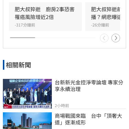
回顧其生前直播，發現他身形明顯消瘦、雙頰凹
陷，狀態顯得相當疲憊。肥大叔自2021年起頻傳
肥大叔猝逝　廚房2事恐害
肥大叔猝逝前為
健康警訊，雖曾於2022年住院開刀，但出院後仍
罹癌風險增近2倍
播？網悲曝這原
堅持返回工作崗位，直到最後一刻仍心繫直播。
-317分鐘前
-26分鐘前
對於肥大叔的確切死因，家屬目前尚未對外說
明。
相關新聞
台新新光金控淨零論壇 專家分
享永續治理
2小時前
商場戰國來臨　台中「頂奢大
道」逐漸成形