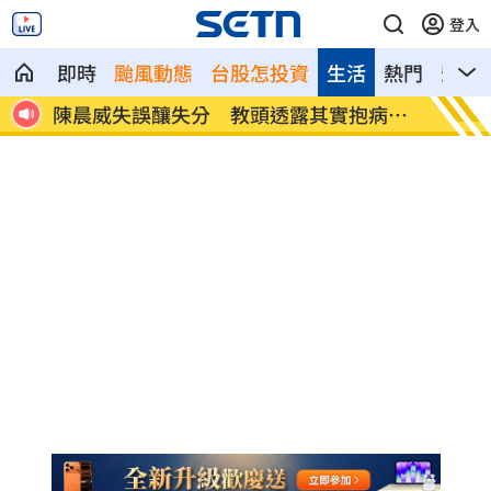
登入
即時
颱風動態
台股怎投資
生活
熱門
影音
戶停電
陳晨威失誤釀失分 教頭透露其實抱病上
昆凌8
場
況