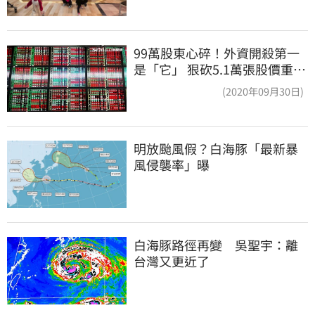
99萬股東心碎！外資開殺第一
是「它」 狠砍5.1萬張股價重挫
近5%
(2020年09月30日)
明放颱風假？白海豚「最新暴
風侵襲率」曝
白海豚路徑再變　吳聖宇：離
台灣又更近了