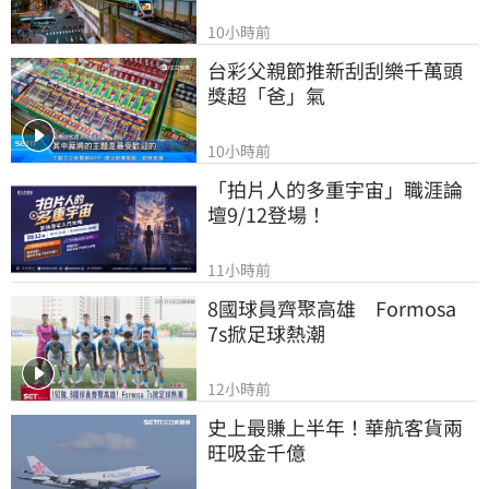
10小時前
台彩父親節推新刮刮樂千萬頭
獎超「爸」氣
10小時前
「拍片人的多重宇宙」職涯論
壇9/12登場！
11小時前
8國球員齊聚高雄　Formosa 
7s掀足球熱潮
12小時前
史上最賺上半年！華航客貨兩
旺吸金千億