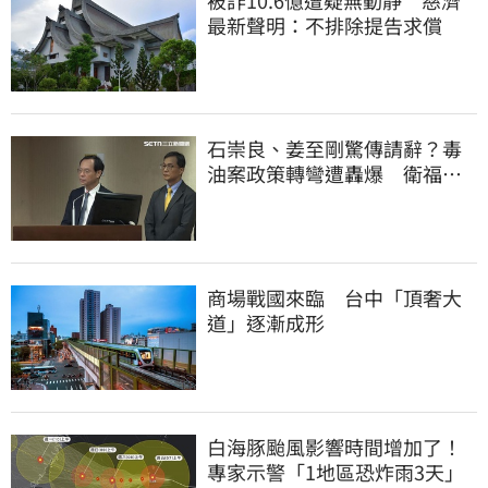
最新聲明：不排除提告求償
石崇良、姜至剛驚傳請辭？毒
油案政策轉彎遭轟爆 衛福部
回應了
商場戰國來臨 台中「頂奢大
道」逐漸成形
白海豚颱風影響時間增加了！
專家示警「1地區恐炸雨3天」