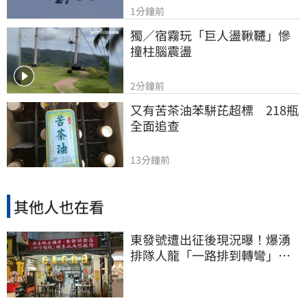
1分鐘前
獨／宿霧玩「巨人盪鞦韆」慘
撞柱腦震盪
2分鐘前
又有苦茶油苯駢芘超標　218瓶
全面追查
13分鐘前
其他人也在看
東發號遭出征後現況曝！爆湧
排隊人龍「一路排到轉彎」
上萬網友力挺