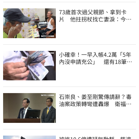
73歲首次過父親節、拿到卡
片 他拄拐杖找亡妻淚：今天
好多人來幫我慶祝
小確幸！一早入帳4.2萬「5年
內沒申請充公」 還有18筆錢
連發到8月底
石崇良、姜至剛驚傳請辭？毒
油案政策轉彎遭轟爆 衛福部
回應了
被詐10.6億遭疑無動靜 慈濟