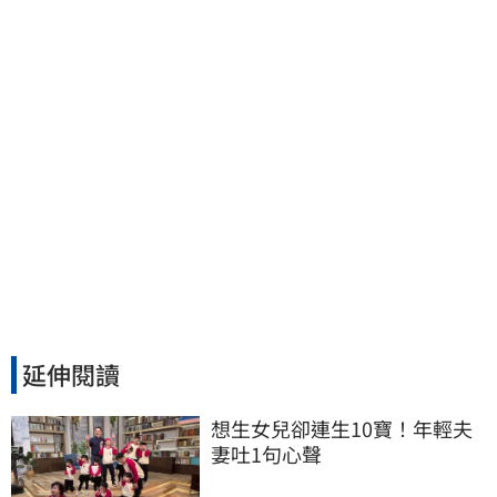
德：此時不生更待何時
延伸閱讀
想生女兒卻連生10寶！年輕夫
妻吐1句心聲