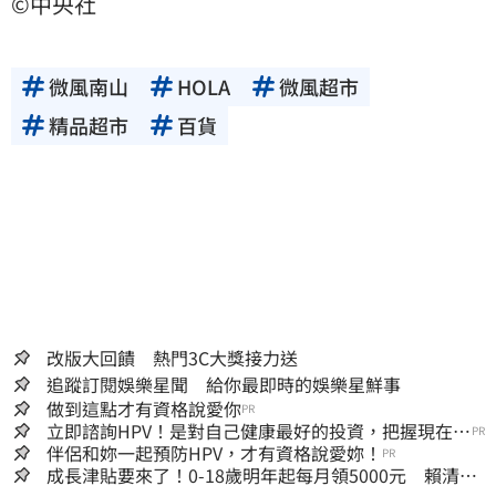
©中央社
微風南山
HOLA
微風超市
精品超市
百貨
改版大回饋 熱門3C大獎接力送
追蹤訂閱娛樂星聞 給你最即時的娛樂星鮮事
做到這點才有資格說愛你
PR
立即諮詢HPV！是對自己健康最好的投資，把握現在不
PR
嫌晚！
伴侶和妳一起預防HPV，才有資格說愛妳！
PR
成長津貼要來了！0-18歲明年起每月領5000元 賴清