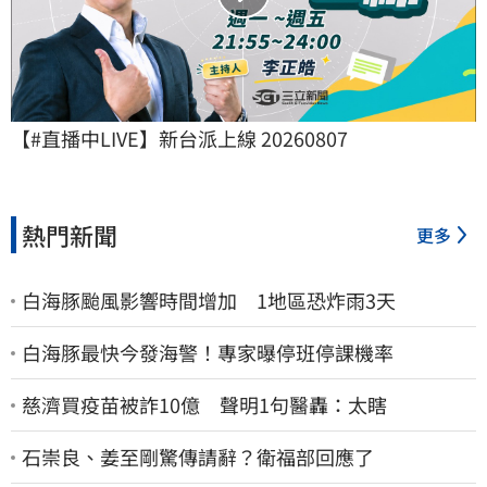
【#直播中LIVE】新台派上線 20260807
熱門新聞
更多
白海豚颱風影響時間增加 1地區恐炸雨3天
白海豚最快今發海警！專家曝停班停課機率
慈濟買疫苗被詐10億 聲明1句醫轟：太瞎
石崇良、姜至剛驚傳請辭？衛福部回應了