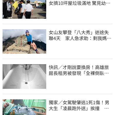
女擠10坪屋垃圾滿地 驚見幼童
深夜遊蕩
女山友攀登「八大秀」迷途失
聯4天 家人急求助：剩我媽還
沒找到
快訊／才剛說要換房！高雄旅
館長租男被發現「全裸倒臥浴
缸」身亡
獨家／女駕駛肇逃1死1傷！男
大生「凌晨跑外送」挨撞 媽
淚：家快瓦解