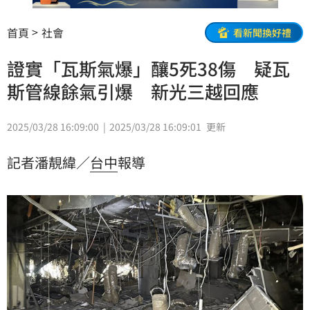
首頁
社會
看新聞換好禮
證實「瓦斯氣爆」釀5死38傷 疑瓦
斯管線餘氣引爆 新光三越回應
2025/03/28 16:09:00
2025/03/28 16:09:01
更新
記者潘靚緯／
台中
報導