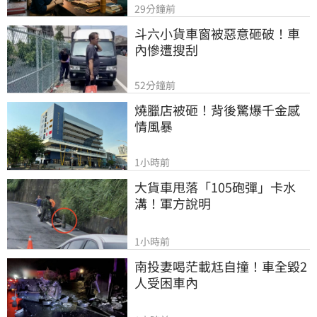
29分鐘前
斗六小貨車窗被惡意砸破！車
內慘遭搜刮
52分鐘前
燒臘店被砸！背後驚爆千金感
情風暴
1小時前
大貨車甩落「105砲彈」卡水
溝！軍方說明
1小時前
南投妻喝茫載尪自撞！車全毀2
人受困車內