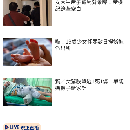
女大生產子藏屍背景曝！產檢
紀錄全空白
嚇！19歲少女伴屍數日提袋進
派出所
獨／女駕駛肇逃1死1傷　單親
媽顧子斷家計
現正直播