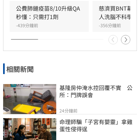
調，當年會議資料遮蔽是經決議，且陳時中當時
公費肺鏈疫苗8/10升級QA
慈濟買BNT幕
要求原廠證明是為確保疫苗安全，非阻擋採購。
秒懂：只需打1劑
人洗腦不科學概
蔣萬安則反駁資料多處遭塗黑，雙方對於疫苗採
-439分鐘前
-356分鐘前
購攻防不斷，莊競程呼籲應回到事實脈絡，不應
選擇性解讀資料混淆視聽，此議題持續引發社會
廣泛關注與討論。
相關新聞
基隆房仲淹水控回覆不實　公
所：門牌誤會
24分鐘前
命理師騙「子宮有嬰靈」拿雞
蛋性侵得逞