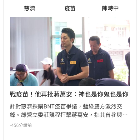
慈濟
疫苗
陳時中
戰疫苗！他再批蔣萬安：神也是你鬼也是你
針對慈濟採購BNT疫苗爭議，藍綠雙方激烈交
鋒。綠營立委莊競程抨擊蔣萬安，指其曾參與疫
苗採購秘密會議，明知政府努力爭取疫苗並面臨
-456分鐘前
國際談判困難，如今卻反過來指控政府黑箱，批
評蔣萬安「神也是你、鬼也是你」。莊競程強