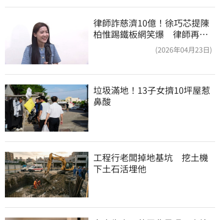
律師詐慈濟10億！徐巧芯提陳
柏惟踢鐵板網笑爆 律師再曬1
照補刀
(2026年04月23日)
垃圾滿地！13子女擠10坪屋惹
鼻酸
工程行老闆掉地基坑　挖土機
下土石活埋他