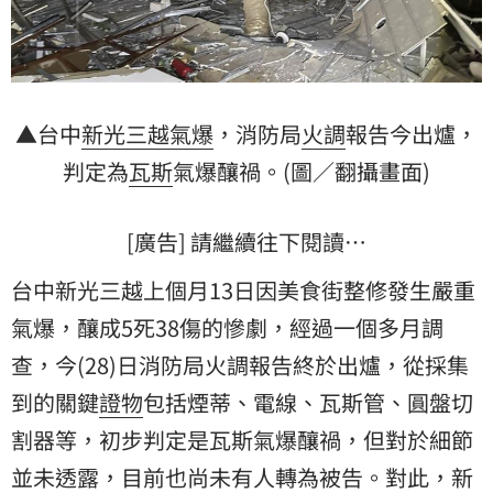
▲台中
新光三越
氣爆
，消防局
火調
報告今出爐，
判定為
瓦斯
氣爆釀禍。(圖／翻攝畫面)
[廣告] 請繼續往下閱讀…
台中新光三越上個月13日因美食街整修發生嚴重
氣爆，釀成5死38傷的慘劇，經過一個多月調
查，今(28)日消防局火調報告終於出爐，從採集
到的關鍵
證物
包括煙蒂、電線、瓦斯管、圓盤切
割器等，初步判定是瓦斯氣爆釀禍，但對於細節
並未透露，目前也尚未有人轉為被告。對此，新