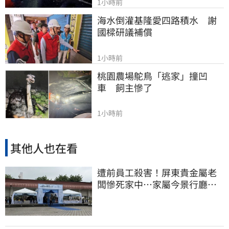
1小時前
海水倒灌基隆愛四路積水　謝
國樑研議補償
1小時前
桃園農場鴕鳥「逃家」撞凹
車　飼主慘了
1小時前
其他人也在看
遭前員工殺害！屏東貴金屬老
闆慘死家中…家屬今景行廳低
調送別最後一程