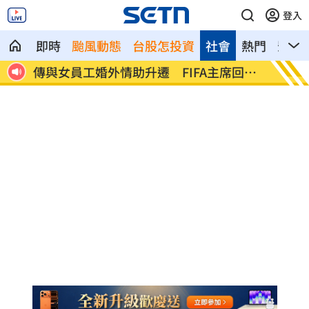
登入
即時
颱風動態
台股怎投資
社會
熱門
影音
一晚
傳與女員工婚外情助升遷 FIFA主席回應
台灣高
了