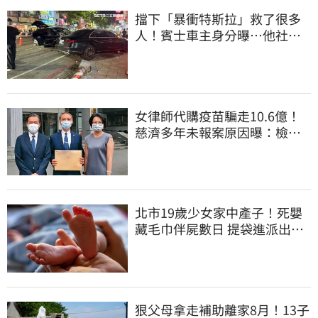
擋下「暴衝特斯拉」救了很多
人！賓士車主身分曝…他社群
擁1.4萬追蹤
女律師代購疫苗騙走10.6億！
慈濟多年未報案原因曝：檢警
上門才知被騙
北市19歲少女家中產子！死嬰
藏毛巾伴屍數日 提袋進派出所
嚇壞警員
狠父母拿走補助離家8月！13子