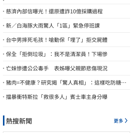
慈濟內部信曝光！還原遭詐10億採購過程
新／白海豚大雨驚人「1區」緊急停班課
台中男摔死毛孩！嗆動保「埋了」拒交屍體
保全「拒倒垃圾」：我不是清潔員！下場慘
亡妹慘遭公公毒手 表姊曝父親節悲傷現況
豬肉=不健康？研究揭「驚人真相」：這樣吃防糖尿
病、降膽固醇
擋暴衝特斯拉「救很多人」賓士車主身分曝
熱搜新聞
更多