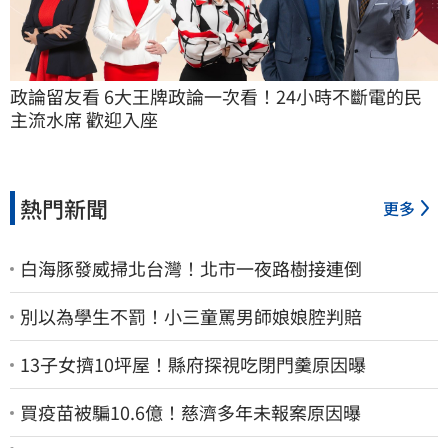
政論留友看 6大王牌政論一次看！24小時不斷電的民
主流水席 歡迎入座
熱門新聞
更多
白海豚發威掃北台灣！北市一夜路樹接連倒
別以為學生不罰！小三童罵男師娘娘腔判賠
13子女擠10坪屋！縣府探視吃閉門羹原因曝
買疫苗被騙10.6億！慈濟多年未報案原因曝