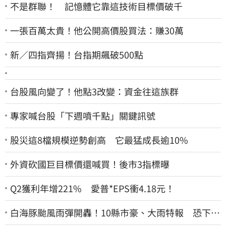
不是群聯！ 記憶體它靠這技術目標價破千
一張百萬太貴！他公開高價股買法：賺30萬
新／四指齊揚！台指期飆破500點
台股風向變了！他點3改變：資金往這族群
專家喊台股「下週噴千點」關鍵訊號
股災這8檔規模逆勢創高 它最猛成長逾10%
外資砍國巨目標價還喊買！後市3指標曝
Q2獲利年增221% 愛普*EPS衝4.18元！
白海豚颱風雨彈開轟！10縣市豪、大雨特報 恐下到
明天