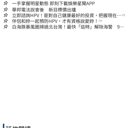
一手掌握明星動態 即刻下載娛樂星聞APP
華邦電法說會後 新目標價出爐
立即諮詢HPV！是對自己健康最好的投資，把握現在不
PR
嫌晚！
伴侶和妳一起預防HPV，才有資格說愛妳！
PR
白海豚暴風圈掃過北台灣！最快「這時」解除海警 9日
停班停課一覽