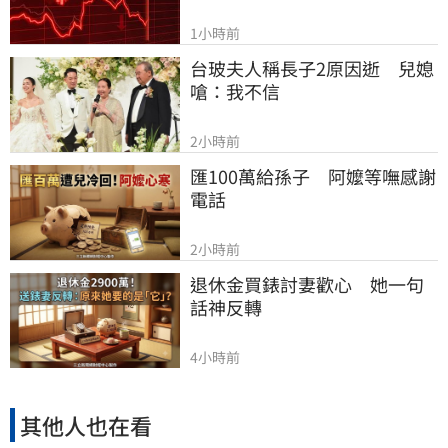
1小時前
台玻夫人稱長子2原因逝　兒媳
嗆：我不信
2小時前
匯100萬給孫子　阿嬤等嘸感謝
電話
2小時前
退休金買錶討妻歡心　她一句
話神反轉
4小時前
其他人也在看