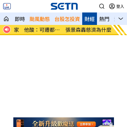
登入
即時
颱風動態
台股怎投資
財經
熱門
影音
都重
張景森轟慈濟為什麼這麼好騙？
柯轟陳