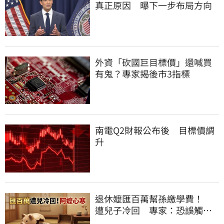
真正原因 曝下一步布局方向
外資「砍國巨目標價」還喊買
有鬼？專家揭後市3指標
南電Q2財報公布後 目標價調
升
退休嬤匯百萬幫孫繳學費！
遭兒子冷回 專家：恐誤觸贈
與稅法規陷阱