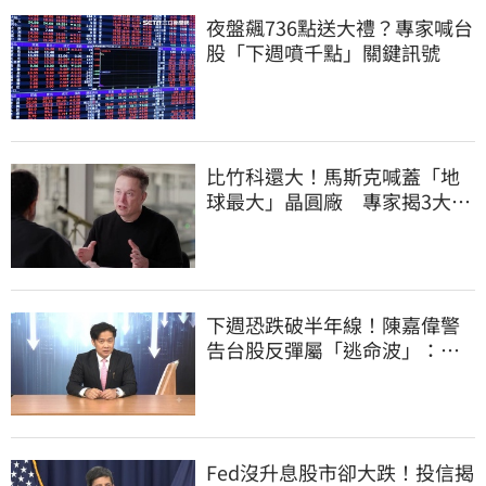
夜盤飆736點送大禮？專家喊台
股「下週噴千點」關鍵訊號
比竹科還大！馬斯克喊蓋「地
球最大」晶圓廠 專家揭3大隱
憂
下週恐跌破半年線！陳嘉偉警
告台股反彈屬「逃命波」：空
頭大屠殺剛開始
Fed沒升息股市卻大跌！投信揭