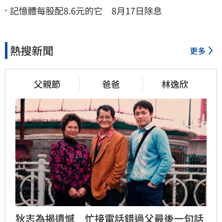
記憶體每股配8.6元的它 8月17日除息
熱搜新聞
更多
父親節
爸爸
林逸欣
狄志為揭遺憾　忙接電話錯過父最後一句話