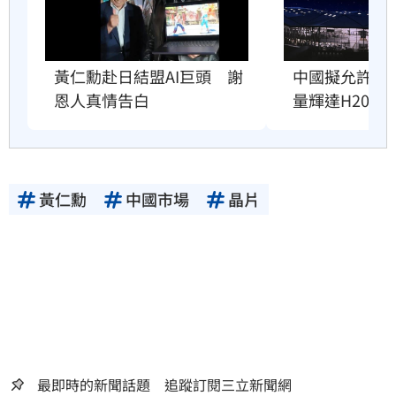
黃仁勳赴日結盟AI巨頭　謝
中國擬允許AI
恩人真情告白
量輝達H200
黃仁勳
中國市場
晶片
最即時的新聞話題 追蹤訂閱三立新聞網