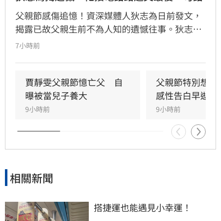
父親節感傷追憶！資深媒體人狄志為日前發文，
揭露已故父親生前不為人知的遺憾往事。狄志為
透露，父親一生以海為家，兩人相處時間極少，
7小時前
甚至錯過他的婚禮。直到父親罹患胃癌末期，才
坦承當年曾悄悄現身婚宴現場，因愧對家人只敢
在門外落淚。最讓狄志為心碎的是，當年陪病重
賈靜雯父親節憶亡父　自
父親節特別想他
父親曬太陽時，自己因忙於接工作電話而忽視了
曝被當兒子養大
感性告白早逝父
父親，沒想到那竟是父子最後的相處，父親回房
9小時前
9小時前
後便陷入永眠。這段錯過的對話成為他20年來心
中最深的遺憾，他以此感嘆，有些電話晚點接沒
關係，但錯過的親情與話語，可能再也無法挽
回，呼籲大眾珍惜身邊親人。
相關新聞
搭捷運也能遇見小幸運！