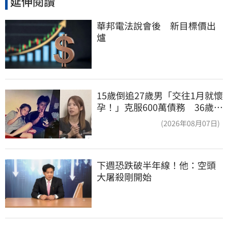
延伸閱讀
華邦電法說會後　新目標價出
爐
15歲倒追27歲男「交往1月就懷
孕！」克服600萬債務 36歲美
魔女當阿嬤了
(2026年08月07日)
下週恐跌破半年線！他：空頭
大屠殺剛開始