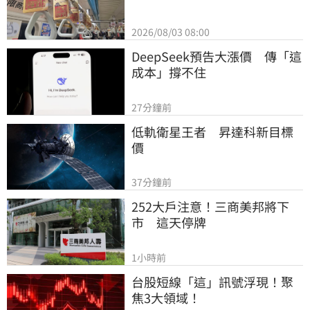
2026/08/03 08:00
DeepSeek預告大漲價　傳「這
成本」撐不住
27分鐘前
低軌衛星王者　昇達科新目標
價
37分鐘前
252大戶注意！三商美邦將下
市　這天停牌
1小時前
台股短線「這」訊號浮現！聚
焦3大領域！