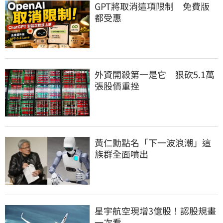
GPT將取消這項限制　免費版
都受惠
外資開殺第一是它　狠砍5.1萬
張股價重挫
黃仁勳點名「下一波浪潮」這
族群全面噴出
星宇航空現增3億股！認股規畫
一次看