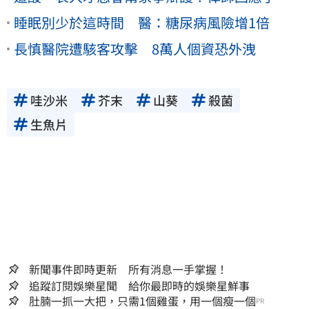
睡眠別少於這時間 醫：糖尿病風險增1倍
長慎醫院遭駭客攻擊 8萬人個資恐外洩
哇沙米
芥末
山葵
殺菌
生魚片
新聞事件即時更新 所有消息一手掌握！
追蹤訂閱娛樂星聞 給你最即時的娛樂星鮮事
肚腩一抓一大把，只需1個雞蛋，用一個瘦一個
PR