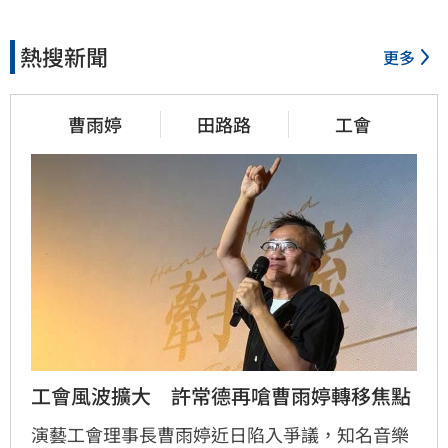
熱搜新聞
更多
曹雨婷
田路路
工會
工會風波擴大　許常德再嗆曹雨婷轉移焦點
演藝工會理事長曹雨婷近日陷入爭議，知名音樂