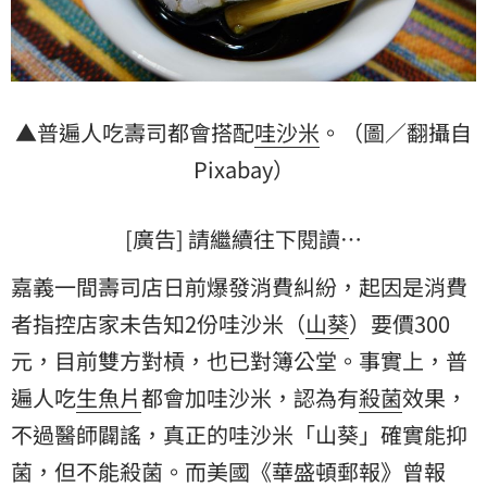
▲普遍人吃壽司都會搭配
哇沙米
。（圖／翻攝自
Pixabay）
[廣告] 請繼續往下閱讀…
嘉義一間壽司店日前爆發消費糾紛，起因是消費
者指控店家未告知2份哇沙米（
山葵
）要價300
元，目前雙方對槓，也已對簿公堂。事實上，普
遍人吃
生魚片
都會加哇沙米，認為有
殺菌
效果，
不過醫師闢謠，真正的哇沙米「山葵」確實能抑
菌，但不能殺菌。而美國《華盛頓郵報》曾報