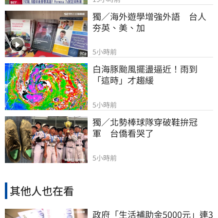
獨／海外遊學增強外語　台人
夯英、美、加
5小時前
白海豚颱風擺盪逼近！雨到
「這時」才趨緩
5小時前
獨／北勢棒球隊穿破鞋拚冠
軍　台僑看哭了
5小時前
其他人也在看
政府「生活補助金5000元」連3