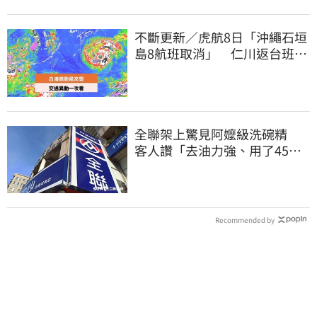
不斷更新／虎航8日「沖繩石垣
島8航班取消」 仁川返台班機
提前1天起飛
全聯架上驚見阿嬤級洗碗精
客人讚「去油力強、用了45
年」
Recommended by