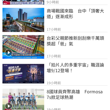
9小時前
商場戰國來臨　台中「頂奢大
道」逐漸成形
17小時前
台彩父親節推新刮刮樂千萬頭
獎超「爸」氣
17小時前
「拍片人的多重宇宙」職涯論
壇9/12登場！
19小時前
8國球員齊聚高雄　Formosa 
7s掀足球熱潮
19小時前