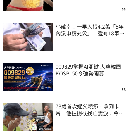
PR
小確幸！一早入帳4.2萬「5年
內沒申請充公」 還有18筆錢
連發到8月底
009829掌握AI關鍵 大華韓國
KOSPI 50今強勢開募
PR
73歲首次過父親節、拿到卡
片 他拄拐杖找亡妻淚：今天
好多人來幫我慶祝