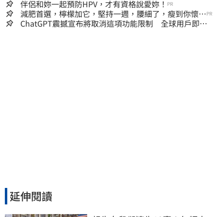
伴侶和妳一起預防HPV，才有資格說愛妳！
PR
減肥首選，檸檬加它，堅持一週，腰細了，瘦到你懷疑
PR
人生
ChatGPT震撼宣布將取消這項功能限制 全球用戶即刻
起「免費」用到飽
延伸閱讀