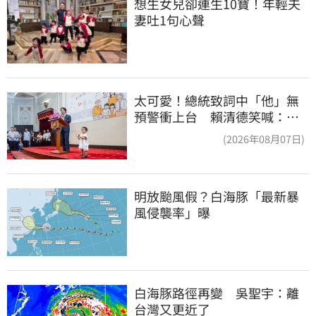
想生女兒卻連生10寶！年輕夫
妻吐1句心聲
太可愛！總統致詞中「他」無
預警衝上台 賴清德笑喊：卸
任再交棒給你
(2026年08月07日)
明放颱風假？白海豚「最新暴
風侵襲率」曝
白海豚路徑再變　吳聖宇：離
台灣又更近了