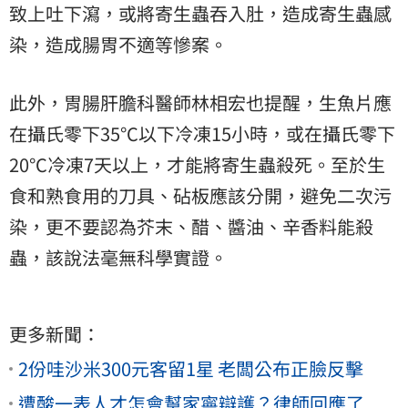
致上吐下瀉，或將寄生蟲吞入肚，造成寄生蟲感
染，造成腸胃不適等慘案。
此外，胃腸肝膽科醫師林相宏也提醒，生魚片應
在攝氏零下35°C以下冷凍15小時，或在攝氏零下
20°C冷凍7天以上，才能將寄生蟲殺死。至於生
食和熟食用的刀具、砧板應該分開，避免二次污
染，更不要認為芥末、醋、醬油、辛香料能殺
蟲，該說法毫無科學實證。
更多新聞：
2份哇沙米300元客留1星 老闆公布正臉反擊
遭酸一表人才怎會幫家寧辯護？律師回應了