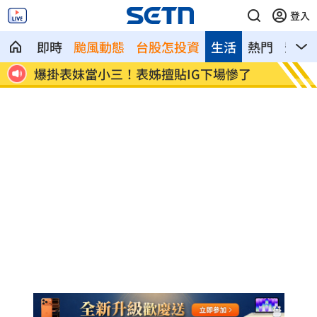
登入
即時
颱風動態
台股怎投資
生活
熱門
影音
長逾
爆掛表妹當小三！表姊擅貼IG下場慘了
半導體