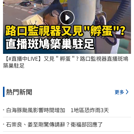
【#直播中LIVE】又見＂孵蛋＂? 路口監視器直播斑鳩
築巢駐足
熱門新聞
更多
白海豚颱風影響時間增加 1地區恐炸雨3天
石崇良、姜至剛驚傳請辭？衛福部回應了