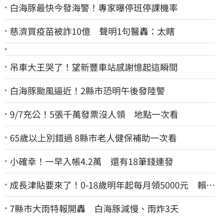
白海豚最快今發海警！專家曝停班停課機率
慈濟買疫苗被詐10億 聲明1句醫轟：太瞎
吊車大王哭了！望新豐車站感謝憶起這瞬間
白海豚颱風逼近！2縣市恐明午後發陸警
9/7充公！5張千萬發票沒人領 地點一次看
65歲以上別錯過 8縣市老人健保補助一次看
小確幸！一早入帳4.2萬 還有18筆錢連發
成長津貼要來了！0-18歲明年起每月領5000元 賴清
德：此時不生更待何時
7縣市大雨特報開轟 白海豚減慢、雨炸3天