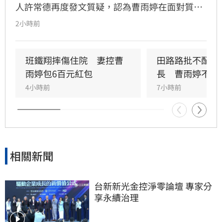
人許常德再度發文質疑，認為曹雨婷在面對質疑
時，不應反問資深藝人池秋美關於田路路協助的
2小時前
問題，而應正面說明工會工作成果與資源運用。
許常德強調，理事長肩負照顧會員權益的責任，
外界關注工會運作屬合理公共討論，核心在於工
班鐵翔摔傷住院　妻控曹
田路路批不配當
會是否善盡職責，而非轉移焦點至個別藝人身
雨婷包6百元紅包
長　曹雨婷不忍
上。由於曹雨婷曾主動表示協助田路路，隨後引
4小時前
7小時前
發外界檢視工會作為，許常德呼籲曹雨婷應公開
說明近年會務內容，包括會費、企業贊助與政府
補助等經費運用情形，確保財務透明公開，才能
真正獲取會員信任並提升工會公信力，讓演藝人
員權益獲得實質保障與完善照顧。
相關新聞
台新新光金控淨零論壇 專家分
享永續治理