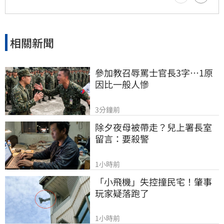
相關新聞
參加教召辱罵士官長3字…1原
因比一般人慘
3分鐘前
除夕夜母被帶走？兒上署長室
留言：要殺警
1小時前
「小飛機」失控撞民宅！肇事
玩家疑落跑了
1小時前