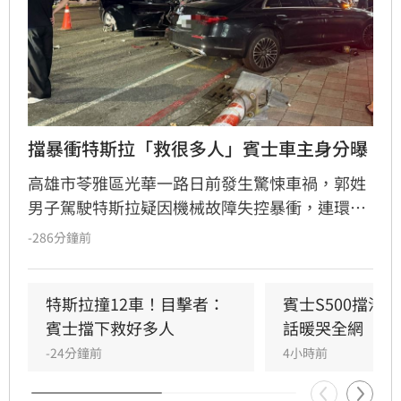
擋暴衝特斯拉「救很多人」賓士車主身分曝
高雄市苓雅區光華一路日前發生驚悚車禍，郭姓
男子駕駛特斯拉疑因機械故障失控暴衝，連環撞
擊12輛汽機車及單車，所幸僅造成3人輕傷。肇
-286分鐘前
事車輛最終撞上停放路邊的賓士車才停下，避免
衝入熱鬧的光華夜市。該名賓士車主身分隨後曝
光，竟是擁有1.4萬粉絲的網紅「超級土豆粉」，
特斯拉撞12車！目擊者：
賓士S500擋浩
同時也是嘉義知名甜甜圈店老闆。
賓士擋下救好多人
話暖哭全網
-24分鐘前
4小時前