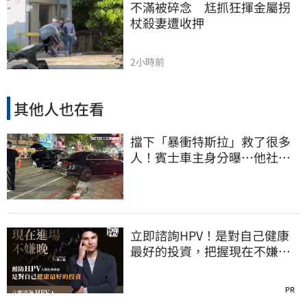
不滿被碎念　尪抓狂揮金屬拐
杖殺妻遭收押
2小時前
其他人也在看
擋下「暴衝特斯拉」救了很多
人！賓士車主身分曝…他社群
擁1.4萬追蹤
立即諮詢HPV！是對自己健康
最好的投資，把握現在不嫌
晚！
PR