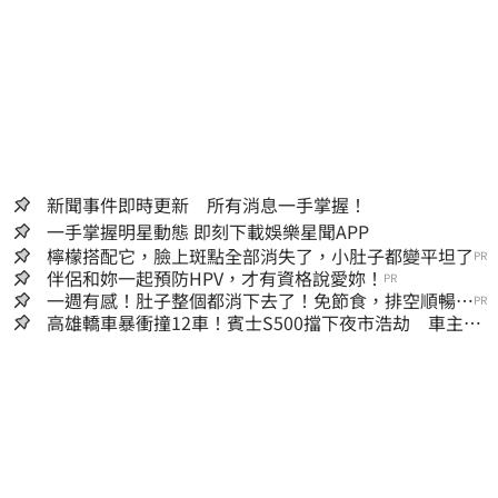
新聞事件即時更新 所有消息一手掌握！
一手掌握明星動態 即刻下載娛樂星聞APP
檸檬搭配它，臉上斑點全部消失了，小肚子都變平坦了
PR
伴侶和妳一起預防HPV，才有資格說愛妳！
PR
一週有感！肚子整個都消下去了！免節食，排空順暢就
PR
夠
高雄轎車暴衝撞12車！賓士S500擋下夜市浩劫 車主大
度：車再買就有