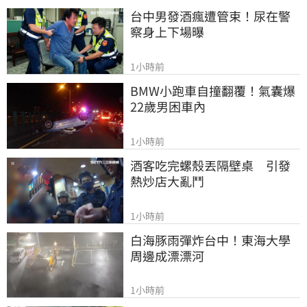
台中男發酒瘋遭管束！尿在警
察身上下場曝
1小時前
BMW小跑車自撞翻覆！氣囊爆
22歲男困車內
1小時前
酒客吃完螺殼丟隔壁桌　引發
熱炒店大亂鬥
1小時前
白海豚雨彈炸台中！東海大學
周邊成漂漂河
1小時前