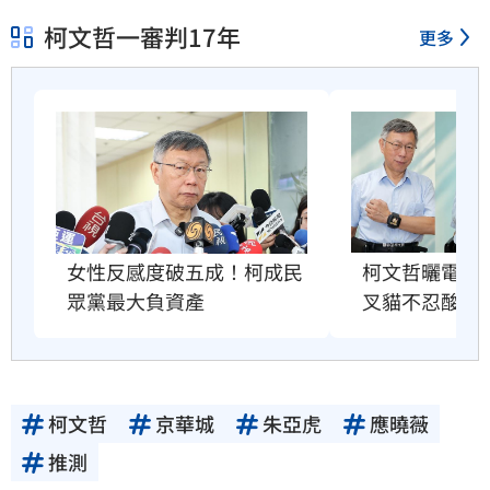
柯文哲一審判17年
更多
柯文哲曬電子
女性反感度破五成！柯成民
叉貓不忍酸爆
眾黨最大負資產
柯文哲
京華城
朱亞虎
應曉薇
推測