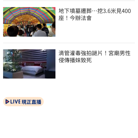
地下墳墓遷葬…挖3.6米見400
座！今辦法會
滴管灌毒強拍謎片！宮廟男性
侵傳播妹致死
現正直播