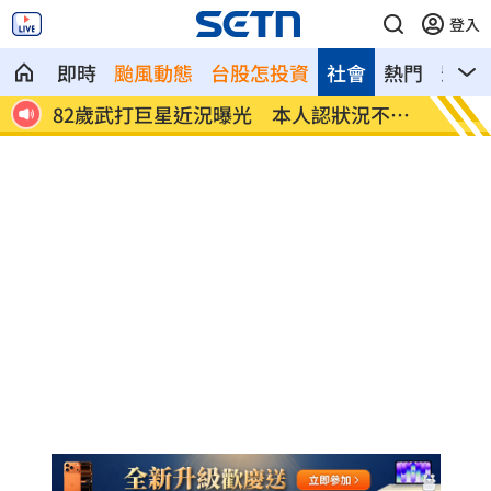
登入
即時
颱風動態
台股怎投資
社會
熱門
影音
腦退化
82歲武打巨星近況曝光 本人認狀況不太
薔薔父
好
紅