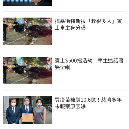
擋暴衝特斯拉「救很多人」賓
士車主身分曝
賓士S500擋浩劫！車主這話暖
哭全網
買疫苗被騙10.6億！慈濟多年
未報案原因曝