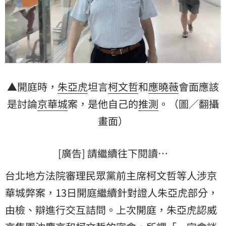
▲開庭時，
朱亞虎
坦言
柯文哲
和
應曉薇
會面應該
是討論
京華城
案，是他自己的
推測
。（圖／翻攝
畫面）
[廣告] 請繼續往下閱讀…
台北地方法院審理民眾黨前主席柯文哲等人涉京
華城弊案，13日開庭繼續針對證人朱亞虎部分，
由檢、辯進行交互詰問。上次開庭，朱亞虎認威