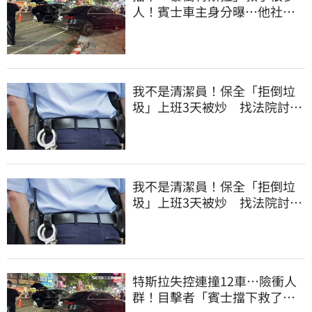
人！賓士車主身分曝…他社群
擁1.4萬追蹤
我不是清潔員！保全「拒倒垃
圾」上班3天被炒 找法院討公
道結果出爐
我不是清潔員！保全「拒倒垃
圾」上班3天被炒 找法院討公
道結果出爐
特斯拉失控連撞12車…險衝人
群！目擊者「賓士擋下救了好