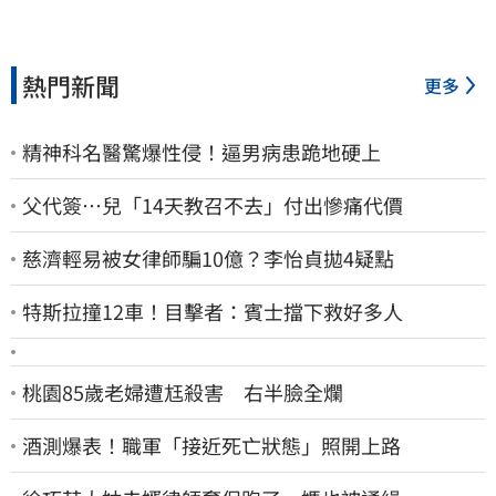
熱門新聞
更多
精神科名醫驚爆性侵！逼男病患跪地硬上
父代簽…兒「14天教召不去」付出慘痛代價
慈濟輕易被女律師騙10億？李怡貞拋4疑點
特斯拉撞12車！目擊者：賓士擋下救好多人
桃園85歲老婦遭尪殺害 右半臉全爛
酒測爆表！職軍「接近死亡狀態」照開上路