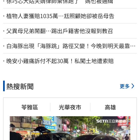
徐巧芯大姑夫婿律師棄保跑了 媽也被通緝
植物人妻獲賠1035萬…尪照顧她卻被岳母告
父異母兄弟鬧翻…踢出戶籍害他沒報到教召
白海豚出現「海豚跳」路徑又變！今晚到明天最靠
近 風雨搖滾區曝光
晚安小雞痛訴付不起30萬！私闖土地遭索賠
熱搜新聞
更多
苓雅區
光華夜市
高雄