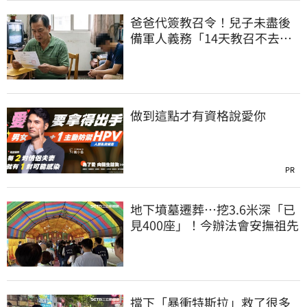
爸爸代簽教召令！兒子未盡後
備軍人義務「14天教召不去」
換3個月刑期
做到這點才有資格說愛你
PR
地下墳墓遷葬…挖3.6米深「已
見400座」！今辦法會安撫祖先
擋下「暴衝特斯拉」救了很多