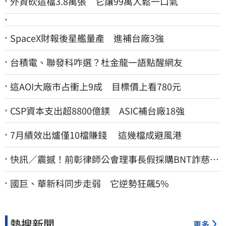
外資砍這檔3.8萬張 它讓99萬人鬆一口氣
SpaceX財報後星艦量產 進補台廠3強
台積電、聯發科咋選？杜金龍一語點醒網友
這AOI大廠市占衝上9成 目標價上看780元
CSP資本支出超8800億鎂 ASIC補台廠18強
7月績效出爐僅10檔賺錢 這幾檔成避風港
快訊／震撼！前彰律師公會理事長假採購BNT詐慈濟
10億、洗錢囤232kg黃金
國巨、華新科同步走弱 它逆勢狂飆5%
熱搜新聞
更多