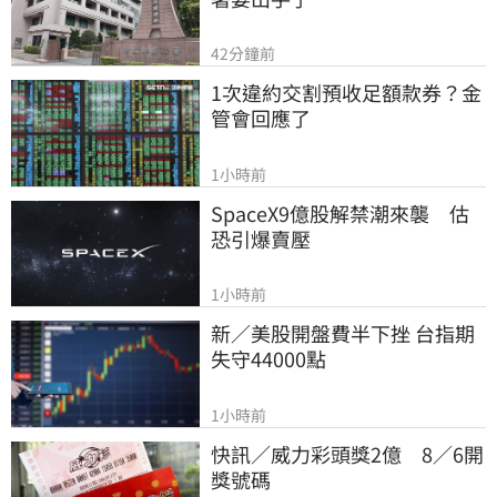
42分鐘前
1次違約交割預收足額款券？金
管會回應了
1小時前
SpaceX9億股解禁潮來襲　估
恐引爆賣壓
1小時前
新／美股開盤費半下挫 台指期
失守44000點
1小時前
快訊／威力彩頭獎2億　8／6開
獎號碼