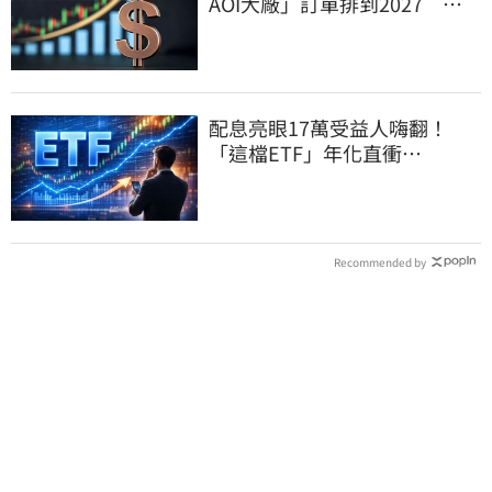
AOI大廠」訂單排到2027 目
標價上看780元
配息亮眼17萬受益人嗨翻！
「這檔ETF」年化直衝
12.16% 最後上車日曝光
Recommended by