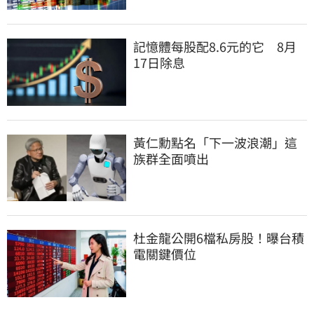
記憶體每股配8.6元的它　8月
17日除息
黃仁勳點名「下一波浪潮」這
族群全面噴出
杜金龍公開6檔私房股！曝台積
電關鍵價位