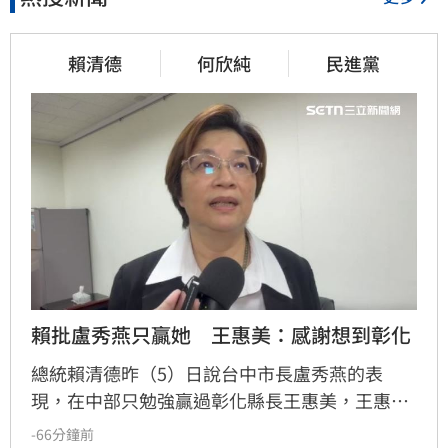
賴清德
何欣純
民進黨
賴批盧秀燕只贏她　王惠美：感謝想到彰化
總統賴清德昨（5）日說台中市長盧秀燕的表
現，在中部只勉強贏過彰化縣長王惠美，王惠美
早上有回應、不過語氣酸溜溜。
-66分鐘前