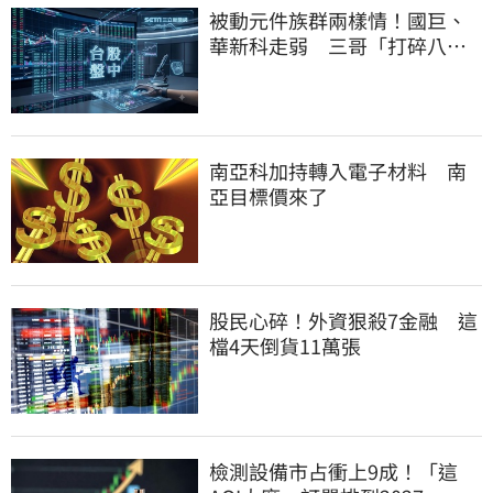
被動元件族群兩樣情！國巨、
華新科走弱 三哥「打碎八卦
鏡」逆勢狂飆5%
南亞科加持轉入電子材料 南
亞目標價來了
股民心碎！外資狠殺7金融 這
檔4天倒貨11萬張
檢測設備市占衝上9成！「這