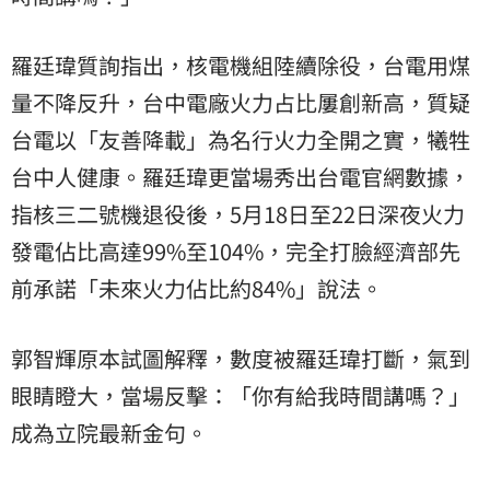
羅廷瑋質詢指出，核電機組陸續除役，台電用煤
量不降反升，台中電廠火力占比屢創新高，質疑
台電以「友善降載」為名行火力全開之實，犧牲
台中人健康。羅廷瑋更當場秀出台電官網數據，
指核三二號機退役後，5月18日至22日深夜火力
發電佔比高達99%至104%，完全打臉經濟部先
前承諾「未來火力佔比約84%」說法。
郭智輝原本試圖解釋，數度被羅廷瑋打斷，氣到
眼睛瞪大，當場反擊：「你有給我時間講嗎？」
成為立院最新金句。