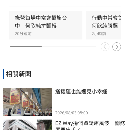
綠營首場中常會插旗台
行動中常會首選
中　何欣純拚翻轉
何欣純勝選
20分鐘前
2小時前
相關新聞
搭捷運也能遇見小幸運！
2026/08/03 08:00
EZ Way捲個資疑慮風波！關務
署要出手了