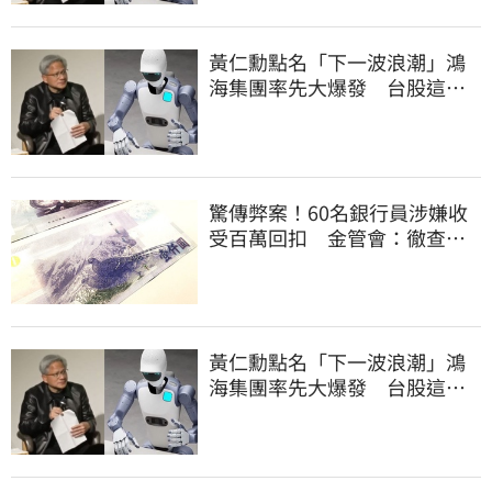
黃仁勳點名「下一波浪潮」鴻
海集團率先大爆發 台股這族
群全面噴出
驚傳弊案！60名銀行員涉嫌收
受百萬回扣 金管會：徹查內
控
黃仁勳點名「下一波浪潮」鴻
海集團率先大爆發 台股這族
群全面噴出