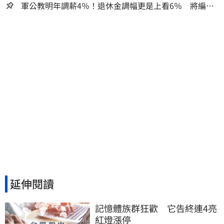
軍公教明年調薪4％！退休金調幅更是上看6％ 將編入
明年度總預算
延伸閱讀
記憶體族群狂歡　它告終連4亮
紅燈漲停