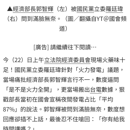
▲
經濟部長
郭智輝
（左）被
國民黨
立委
羅廷瑋
（右）問到滿臉無奈。（圖／翻攝自YT＠國會頻
道）
[廣告] 請繼續往下閱讀…
今（22）日上午
立法院經濟委員會
現場火藥味十
足！國民黨立委羅廷瑋針對「火力發電」議題，
當場痛批經濟部長郭智輝言行不一，數度逼問
「是不是火力全開」，更當場搬出
台電
數據，狠
戳部長當初在國會宣稱夜間發電占比「平均
87%」的說法。郭智輝被問到滿臉無奈，數度想
回應卻插不上話，最後忍不住嗆回：「你有給我
時間講嗎？」