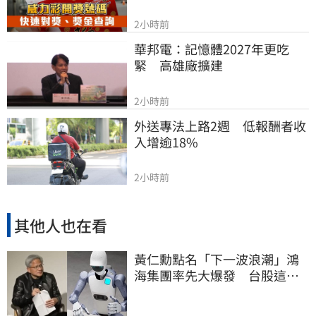
2小時前
華邦電：記憶體2027年更吃
緊　高雄廠擴建
2小時前
外送專法上路2週　低報酬者收
入增逾18%
2小時前
其他人也在看
黃仁勳點名「下一波浪潮」鴻
海集團率先大爆發 台股這族
群全面噴出