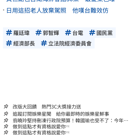
日用這招老人放棄駕照 他嘆台難效仿
羅廷瑋
郭智輝
台電
國民黨
經濟部長
立法院經濟委員會
改版大回饋 熱門3C大獎接力送
追蹤訂閱娛樂星聞 給你最即時的娛樂星鮮事
翁曉玲堅持刪凍行政院預算！韓國瑜也受不了：今年剩4
個月你思考一下
做到這點才有資格說愛你
PR
做到這點才有資格說愛你
PR