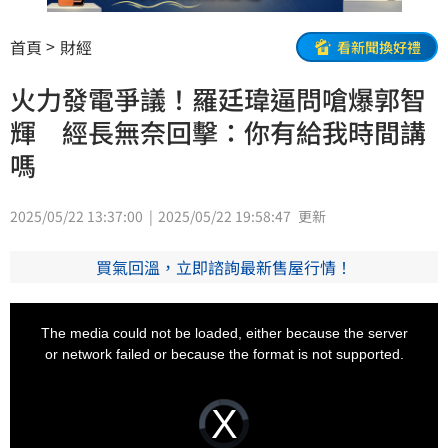
首頁
財經
看新聞換好禮
火力發電爭議！羅廷瑋逼問嗆爆郭智
輝 經長無奈回擊：你有給我時間講
嗎
2025/05/22 13:37:00
2025/05/22 19:58:47
更新
買氣回溫，立即諮詢最新售屋行情！
This
is
a
The media could not be loaded, either because the server
modal
window.
or network failed or because the format is not supported.
Video
Player
is
loading.