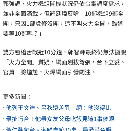
郭強調，火力機組開機狀況仍依台電調度需求，
並非全面滿載，但羅廷瑋反嗆「10部機組9部全
開，只因1部歲修沒開，這不叫火力全開，難道
要等10部嗎？」
雙方唇槍舌戰近10分鐘，郭智輝最終仍無法擺脫
「火力全開」質疑，場面劍拔弩張，台下立委、
官員一臉尷尬，火爆場面引發關注。
更多新聞：
他列王文洋、呂秋遠差異 網：他沒得比
最扯巧合！他帶女友父母吃飯見這1事傻眼
黃仁勳包台南海鮮會館30桌 最愛菜色曝