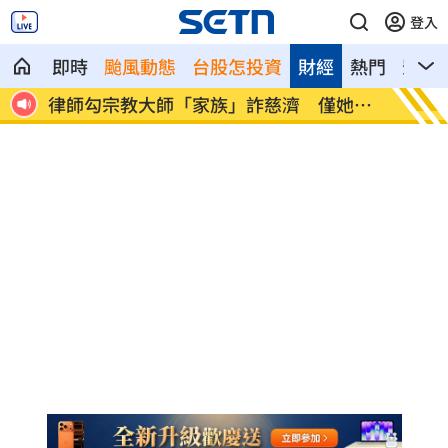
登入
即時
颱風動態
台股怎投資
財經
熱門
影音
00
律師勾宗教大師「家族」詐慈濟 僅她交
富豪遭
保
戶