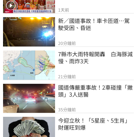
1天前
新／國道事故！車卡匝道…駕
駛受困、昏迷
20分鐘前
7縣市大雨特報開轟　白海豚減
慢、雨炸3天
21分鐘前
國道傳嚴重事故！2車碰撞「撇
頭」3人送醫
35分鐘前
今迎立秋！「5星座、5生肖」
財運旺到爆