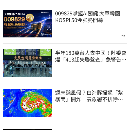
009829掌握AI關鍵 大華韓國
KOSPI 50今強勢開募
PR
半年180萬台人去中國！陸委會
爆「413起失聯盤查」急警告：
手機全被看
週末颱風假？白海豚掃過「紫
暴雨」開炸 氣象署不排除發
陸警