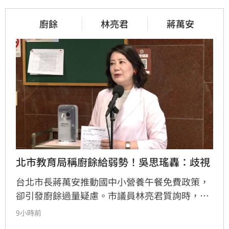
廚餘
林亮君
蔣萬安
北市教育局稱廚餘給弱勢！吳思瑤轟：歧視
台北市長蔣萬安推動國中小營養午餐免費政策，
卻引發廚餘過量疑慮。市議員林亮君質詢時，教
育局長湯志民拋出將剩餘廚餘與剩食送交「食物
9小時前
銀行」或弱勢團體交流，引發輿論譁然。民進黨