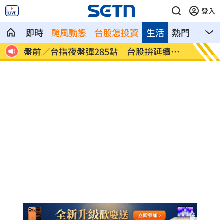
登入
即時
颱風動態
台股怎投資
生活
熱門
影音
人送
盤前／台指夜盤彈285點 台股拚延續反
美股多
彈
點