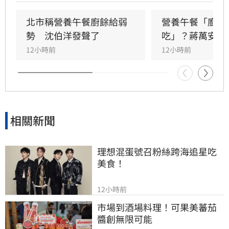
立委吳思瑤痛批，國民黨就是歧視弱勢的政黨，
蔣市府就是欺凌弱勢的政府，「蔣萬安還有臉講
北市稱營養午餐廚餘給弱
營養午餐「廚餘
食安？」
勢　沈伯洋發聲了
吃」？蔣萬安回
12小時前
12小時前
相關新聞
理想混蛋號召粉絲跨海追星吃
美食！
12小時前
市場到酒場料理！可果美蕃茄
醬創無限可能