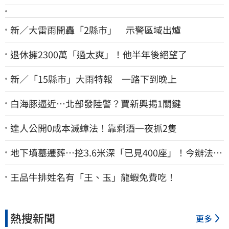
新／大雷雨開轟「2縣市」 示警區域出爐
退休擁2300萬「過太爽」！他半年後絕望了
新／「15縣市」大雨特報 一路下到晚上
白海豚逼近…北部發陸警？賈新興揭1關鍵
達人公開0成本滅蟑法！靠剩酒一夜抓2隻
地下墳墓遷葬…挖3.6米深「已見400座」！今辦法會
安撫祖先
王品牛排姓名有「王、玉」龍蝦免費吃！
熱搜新聞
更多