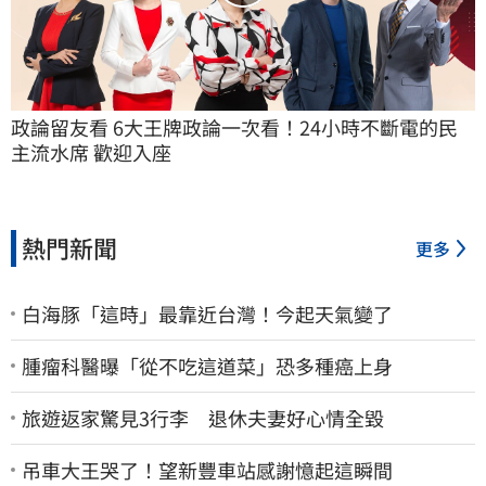
政論留友看 6大王牌政論一次看！24小時不斷電的民
主流水席 歡迎入座
熱門新聞
更多
白海豚「這時」最靠近台灣！今起天氣變了
腫瘤科醫曝「從不吃這道菜」恐多種癌上身
旅遊返家驚見3行李 退休夫妻好心情全毀
吊車大王哭了！望新豐車站感謝憶起這瞬間