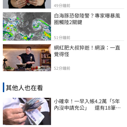
49分鐘前
白海豚恐發陸警？專家曝暴風
圈觸陸2關鍵
51分鐘前
網紅肥大叔猝逝！網淚：一直
覺得怪
52分鐘前
其他人也在看
小確幸！一早入帳4.2萬「5年
內沒申請充公」 還有18筆錢
連發到8月底