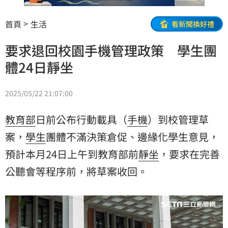
首頁
生活
看新聞換好禮
要求退回校園手機管理政策 學生團
體24日靜坐
2025/05/22 21:07:00
教育部
日前公布行動載具（
手機
）到校管理
草
案
，
學生
團體不滿決策倉促、邊緣化學生意見，
預計本月24日上午到教育部前
靜坐
，要求在完善
公聽會等程序前，將草案收回。