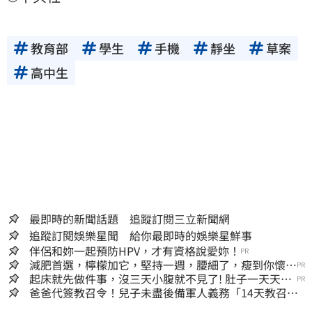
教育部
學生
手機
靜坐
草案
高中生
最即時的新聞話題 追蹤訂閱三立新聞網
追蹤訂閱娛樂星聞 給你最即時的娛樂星鮮事
伴侶和妳一起預防HPV，才有資格說愛妳！
PR
減肥首選，檸檬加它，堅持一週，腰細了，瘦到你懷疑
PR
人生
起床就先做件事，沒三天小腹就不見了! 肚子一天天變
PR
小！
爸爸代簽教召令！兒子未盡後備軍人義務「14天教召不
去」換3個月刑期