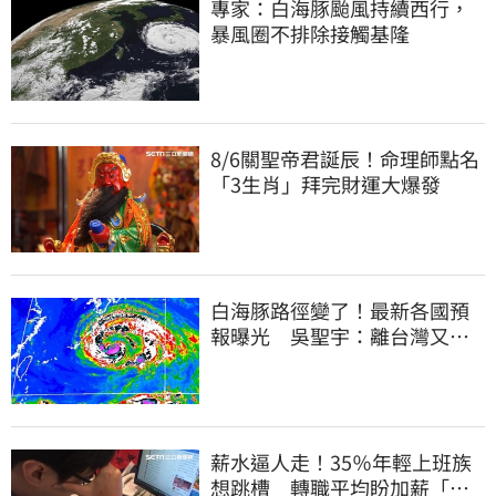
專家：白海豚颱風持續西行，
暴風圈不排除接觸基隆
8/6關聖帝君誕辰！命理師點名
「3生肖」拜完財運大爆發
白海豚路徑變了！最新各國預
報曝光 吳聖宇：離台灣又更
近一點
薪水逼人走！35％年輕上班族
想跳槽 轉職平均盼加薪「破