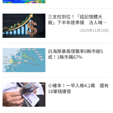
三支柱到位！「這記憶體大
廠」下半年逐季揚 法人喊
EPS上看5.68元
(2025年11月13日)
白海豚暴風侵襲率6縣市破5
成！1縣市飆67%
小確幸！一早入帳4.2萬　還有
18筆錢連發