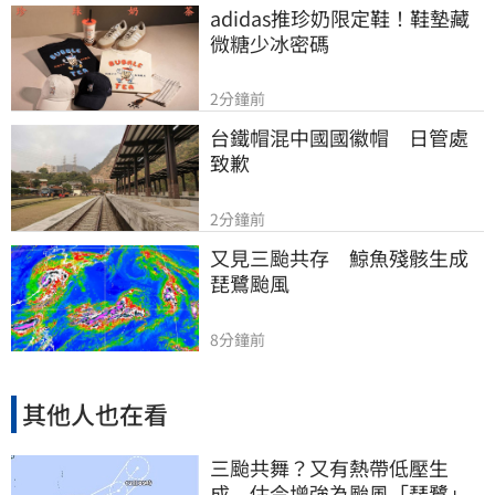
adidas推珍奶限定鞋！鞋墊藏
微糖少冰密碼
2分鐘前
台鐵帽混中國國徽帽　日管處
致歉
2分鐘前
又見三颱共存　鯨魚殘骸生成
琵鷺颱風
8分鐘前
其他人也在看
三颱共舞？又有熱帶低壓生
成 估今增強為颱風「琵鷺」