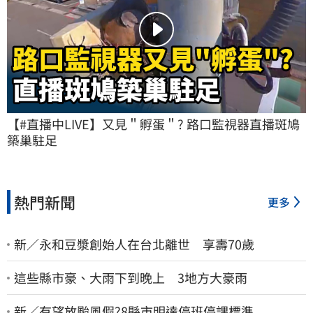
【#直播中LIVE】又見＂孵蛋＂? 路口監視器直播斑鳩
築巢駐足
熱門新聞
更多
新／永和豆漿創始人在台北離世 享壽70歲
這些縣市豪、大雨下到晚上 3地方大豪雨
新／有望放颱風假?8縣市明達停班停課標準