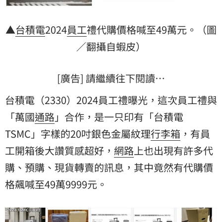
▲
台積電
2024
員工
禮代購價格喊至49萬元。（圖
／翻攝自蝦皮）
[廣告] 請繼續往下閱讀…
台積電（2330）2024員工禮曝光，這次員工禮與
「萬國
通路
」合作，是一只印有「台積電
TSMC」字樣的20吋銀色金屬紋理
行李箱
，有員
工開箱後大讚質感超好，
網路
上也出現有許多代
購、預購、現貨轉賣的訊息，其中竟然有代購價
格飆喊至49萬9999元。