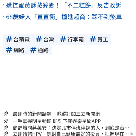
遭控蛋黃酥藏蟑螂！「不二糕餅」反告敗訴
68歲婦人「直直衝」撞進超商：踩不到煞車
台積電
台灣
行李箱
員工
網路
通路
最即時的新聞話題 追蹤訂閱三立新聞網
一手掌握明星動態 即刻下載娛樂星聞APP
簡舒培問蔣萬安：決定北市停班停課的人，到底是台北
市長，還是氣象署？
立即諮詢HPV！是對自己健康最好的投資，把握現在不
PR