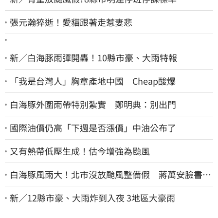
張元瀚猝逝！愛貓跟著走惹妻悲
新／白海豚雨彈開轟！10縣市豪、大雨特報
「我是台灣人」胸章產地中國 Cheap酸爆
白海豚外圍雨帶特別紮實 鄭明典：別出門
國際油價仍高「下週是否漲價」中油公布了
又有熱帶低壓生成！估今增強為颱風
白海豚風雨大！北市沒放颱風整備假 蔣萬安臉書遭
網友灌爆：標準在哪？
新／12縣市豪、大雨炸到入夜 3地區大豪雨