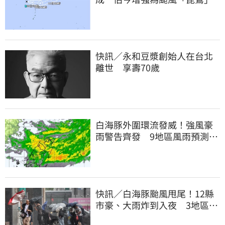
快訊／永和豆漿創始人在台北
離世 享壽70歲
白海豚外圍環流發威！強風豪
雨警告齊發 9地區風雨預測達
停班課標準
快訊／白海豚颱風甩尾！12縣
市豪、大雨炸到入夜 3地區有
大豪雨