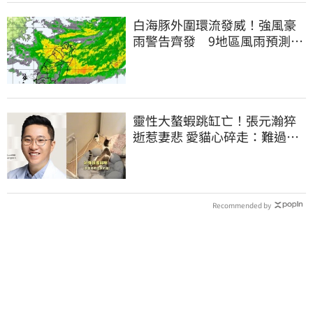
白海豚外圍環流發威！強風豪
雨警告齊發 9地區風雨預測達
停班課標準
靈性大螯蝦跳缸亡！張元瀚猝
逝惹妻悲 愛貓心碎走：難過不
比我們少
Recommended by