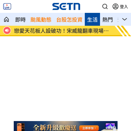
登入
即時
颱風動態
台股怎投資
生活
熱門
影音
場遭
凌晨曬懷念照惹哭網友 米可白感性告白
新／女