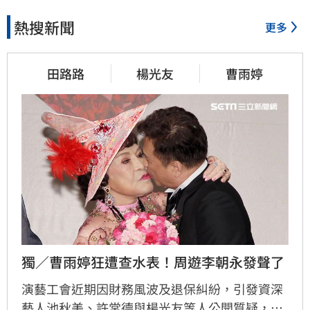
熱搜新聞
更多
田路路
楊光友
曹雨婷
獨／曹雨婷狂遭查水表！周遊李朝永發聲了
演藝工會近期因財務風波及退保糾紛，引發資深
藝人池秋美、許常德與楊光友等人公開質疑，要