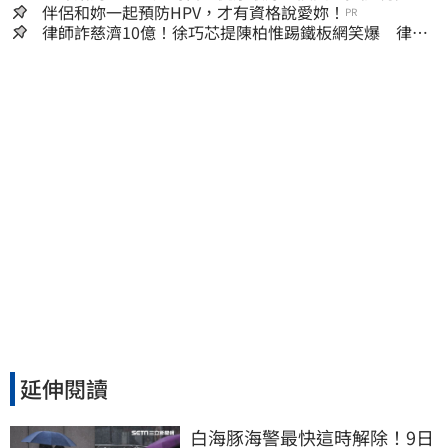
嫌晚！
伴侶和妳一起預防HPV，才有資格說愛妳！
PR
律師詐慈濟10億！徐巧芯提陳柏惟踢鐵板網笑爆 律師
再曬1照補刀
延伸閱讀
白海豚海警最快這時解除！9日