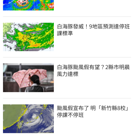
白海豚發威！9地區預測達停班
課標準
白海豚颱風假有望？2縣市明晨
風力達標
颱風假宣布了 明「新竹縣8校」
停課不停班