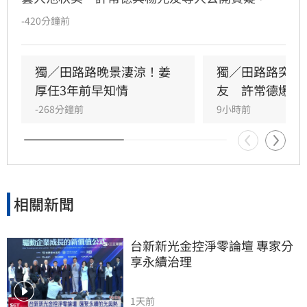
求理事長曹雨婷透明化帳務。面對演藝圈內部的
-420分鐘前
紛擾，資深影視夫妻檔周遊與李朝永出面回應，
目前將生活重心放在公益，持續推動已舉辦16年
的「明星演唱團」，致力於幫助資深藝人透過表
獨／田路路晚景淒涼！姜
獨／田路路突改
演強身健體、排解孤獨，讓長輩們能在舞台上找
厚任3年前早知情
友　許常德爆內
到心靈寄託。
-268分鐘前
9小時前
相關新聞
台新新光金控淨零論壇 專家分
享永續治理
1天前