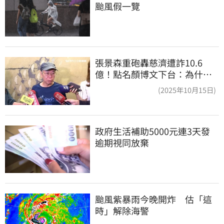
颱風假一覽
張景森重砲轟慈濟遭詐10.6
億！點名顏博文下台：為什麼
這麼好騙？
(2025年10月15日)
政府生活補助5000元連3天發 
逾期視同放棄
颱風紫暴雨今晚開炸　估「這
時」解除海警