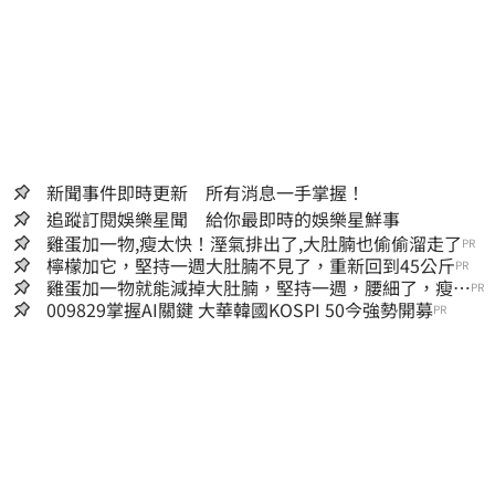
新聞事件即時更新 所有消息一手掌握！
追蹤訂閱娛樂星聞 給你最即時的娛樂星鮮事
雞蛋加一物,瘦太快！溼氣排出了,大肚腩也偷偷溜走了
PR
檸檬加它，堅持一週大肚腩不見了，重新回到45公斤
PR
雞蛋加一物就能減掉大肚腩，堅持一週，腰細了，瘦到
PR
你懷疑人生！
009829掌握AI關鍵 大華韓國KOSPI 50今強勢開募
PR