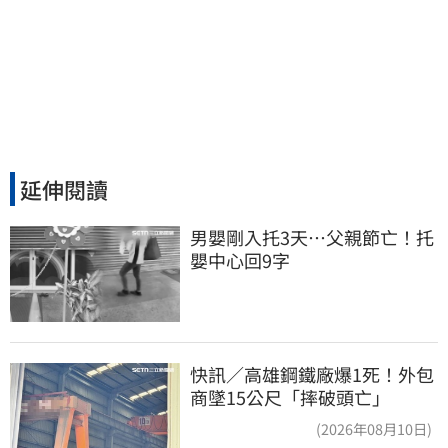
延伸閱讀
男嬰剛入托3天…父親節亡！托
嬰中心回9字
快訊／高雄鋼鐵廠爆1死！外包
商墜15公尺「摔破頭亡」
(2026年08月10日)