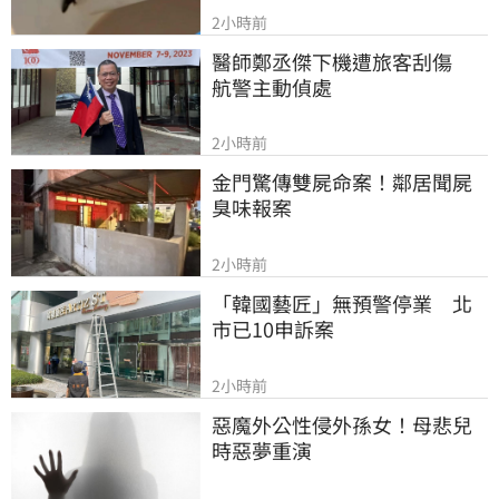
2小時前
醫師鄭丞傑下機遭旅客刮傷　
航警主動偵處
2小時前
金門驚傳雙屍命案！鄰居聞屍
臭味報案
2小時前
「韓國藝匠」無預警停業　北
市已10申訴案
2小時前
惡魔外公性侵外孫女！母悲兒
時惡夢重演