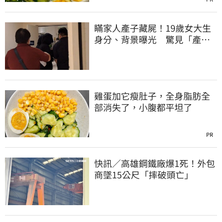
瞞家人產子藏屍！19歲女大生
身分、背景曝光 驚見「產檢
紀錄全空白」
雞蛋加它瘦肚子，全身脂肪全
部消失了，小腹都平坦了
PR
快訊／高雄鋼鐵廠爆1死！外包
商墜15公尺「摔破頭亡」