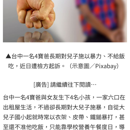
▲台中一名4寶爸長期對兒子施以暴力、不給飯
吃，近日遭檢方起訴。（示意圖／Pixabay）
[廣告] 請繼續往下閱讀…
台中一名4寶爸與女友生下4名小孩，一家六口在
出租屋生活，不過卻長期對大兒子施暴，自從大
兒子國小起就時常以衣架、皮帶、鐵鎚暴打，甚
至還不准他吃飯，只能靠學校
營養
午餐
度日，導