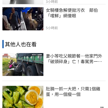
3小時前
女騎樓急解便拋污衣　鄰伯
「嚐鮮」網傻眼
5小時前
其他人也在看
妻小等吃父親節餐⋯他家門外
「破頭碎身」亡！毒駕男一路
向南撞死人收押
肚腩一抓一大把，只需1個雞
蛋，用一個瘦一個
PR