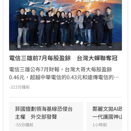
電信三雄前7月每股盈餘　台灣大蟬聯奪冠
電信三雄公布7月財報，台灣大哥大每股盈餘
0.46元，超越中華電信的0.43元和遠傳電信的
0.32元，台灣大前7月每股盈餘以3.32元居首；中
-323分鐘前
華電和遠傳7月營收、EBITDA均為歷年同期新
高。
菲國擅劃領海基線恐侵台
鄭麗文拋AI政策
主權　外交部發聲
一代護國神山群
-55分鐘前
1小時前