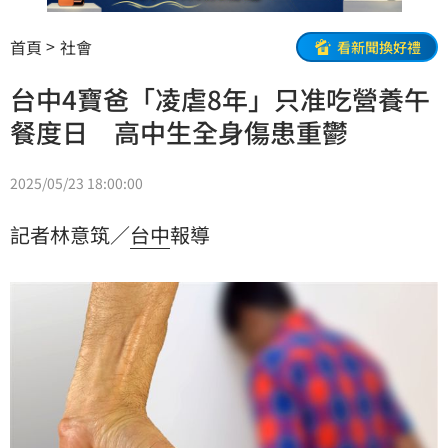
首頁
社會
看新聞換好禮
台中4寶爸「凌虐8年」只准吃營養午
餐度日 高中生全身傷患重鬱
2025/05/23 18:00:00
記者林意筑／
台中
報導