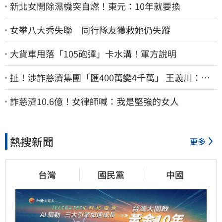
新北女開除濕機突自燃！東元：10年就要換
女攀八大秀失聯 同行隊友獲救她仍失蹤
大貨車甩落「105砲彈」卡水溝！軍方說明
扯！涉詐慈濟集團「匯400萬變4千萬」 王義川：金
管會、台銀動起來
詐慈濟10.6億！女律師喊：我是堅強的女人
熱搜新聞
更多
台灣
國民黨
中國