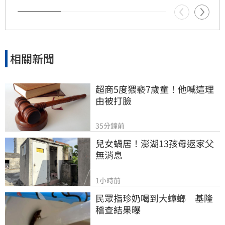
相關新聞
超商5度猥褻7歲童！他喊這理
由被打臉
35分鐘前
兒女蝸居！澎湖13孩母返家父
無消息
1小時前
民眾指珍奶喝到大蟑螂　基隆
稽查結果曝