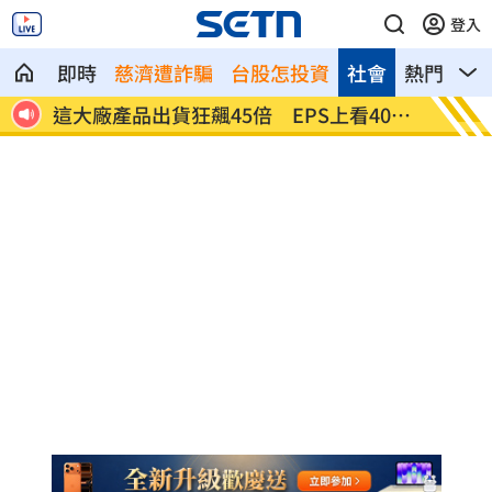
登入
即時
慈濟遭詐騙
台股怎投資
社會
熱門
影
幕手
這大廠產品出貨狂飆45倍 EPS上看401
相信黃
元