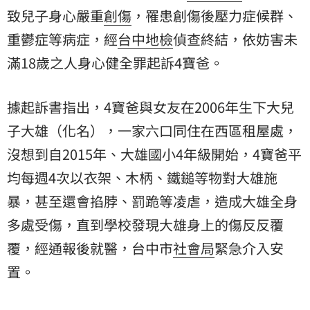
致兒子身心嚴重
創傷
，罹患創傷後壓力症候群、
重鬱症等病症，經
台中地檢
偵查終結，依妨害未
滿18歲之人身心健全罪起訴4寶爸。
據起訴書指出，4寶爸與女友在2006年生下大兒
子大雄（化名），一家六口同住在西區租屋處，
沒想到自2015年、大雄國小4年級開始，4寶爸平
均每週4次以衣架、木柄、鐵鎚等物對大雄施
暴，甚至還會掐脖、罰跪等凌虐，造成大雄全身
多處受傷，直到學校發現大雄身上的傷反反覆
覆，經通報後就醫，台中市
社會局
緊急介入安
置。