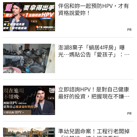
伴侶和妳一起預防HPV，才有
資格說愛妳！
PR
澎湖8棄子「蝸居4坪房」曝
光⋯媽貼公告「愛孩子」：還
平靜生活！網炸鍋
立即諮詢HPV！是對自己健康
最好的投資，把握現在不嫌
晚！
PR
準幼兒園命案！工程行老闆掉