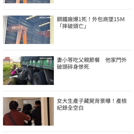
鋼鐵廠爆1死！外包商墜15Ｍ
「摔破頭亡」
妻小等吃父親節餐　他家門外
破頭碎身慘死
女大生產子藏屍背景曝！產檢
紀錄全空白