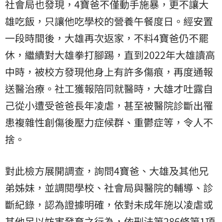
社會局也發現，4寶爸不僅動手施暴，更不讓大
雄吃飯，只讓他吃學校的營養午餐度日。經安置
一段時間後，大雄再次返家，不料4寶爸仍不罷
休，繼續對大雄拳打腳踢，直到2022年大雄讀高
中時，被校方發現他身上有許多傷痕，再度通報
送醫治療。社工獲報陪同就醫時，大雄才吐露自
己從小遭受爸爸長年凌虐，甚至被醫院診斷出罹
患複雜性創傷後壓力症候群、重鬱症等，令人不
捨。
對此檢方展開調查，詢問4寶爸、大雄及其他兄
弟姊妹，並調閱學校、社會局與醫院的輔導、診
斷紀錄，認為證據明確，依對未成年施以凌虐或
其他足以妨害發育之行為，依刑法第286條第1項