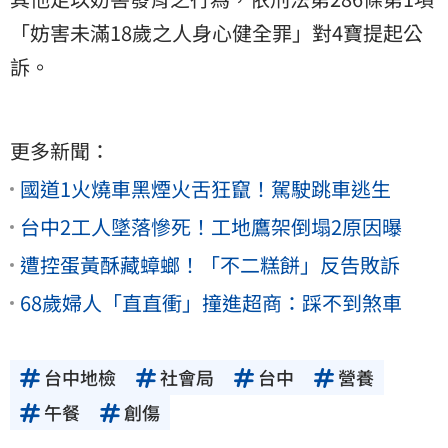
「妨害未滿18歲之人身心健全罪」對4寶提起公
訴。
更多新聞：
國道1火燒車黑煙火舌狂竄！駕駛跳車逃生
台中2工人墜落慘死！工地鷹架倒塌2原因曝
遭控蛋黃酥藏蟑螂！「不二糕餅」反告敗訴
68歲婦人「直直衝」撞進超商：踩不到煞車
台中地檢
社會局
台中
營養
午餐
創傷