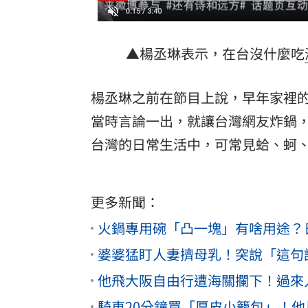
▲楊丞琳表示，在台沒什麼吃
楊丞琳之前在節目上說，早年家裡
當時言論一出，就讓台灣網友炸鍋
台灣的日常生活中，可常見蛤、蚵
更多新聞：
火鍋專用碗「凸一塊」有啥用途？
婆婆猛盯人妻擠母乳！突說「這句
他飛大阪自由行遭海關攔下！過來
騎車20分鐘買「厚皮小籠包」！