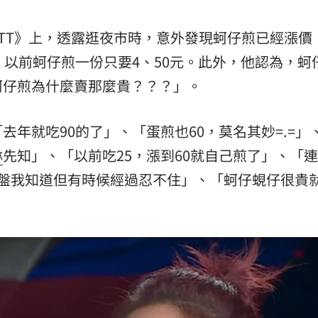
TT》上，透露逛夜市時，意外發現蚵仔煎已經漲價
，以前蚵仔煎一份只要4、50元。此外，他認為，蚵
蚵仔煎為什麼賣那麼貴？？？」。
年就吃90的了」、「蛋煎也60，莫名其妙=.=」
琳
先知」、「以前吃25，漲到60就自己煎了」、「
「很盤我知道但有時候經過忍不住」、「蚵仔蜆仔很貴