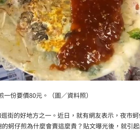
！
23:47
死
23:32
抱
23:25
疣」
23:18
煎一份要價80元。（圖／資料照）
15
和逛街的好地方之一。近日，就有網友表示，夜市蚵
飽的蚵仔煎為什麼會賣這麼貴？貼文曝光後，就引起