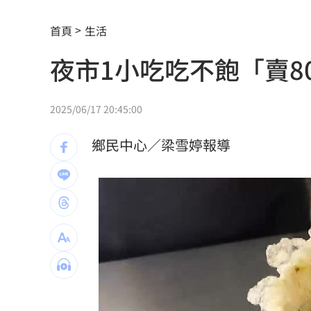
扣款人數狂增4成 國泰小龍基金布局曝
首頁
生活
車是我的、油也是我的 睡車竟被收住
夜市1小吃吃不飽「賣8
24歲存款破百萬！她公開致富關鍵：超
這大廠產能利用率衝90% 目標價上看2
2025/06/17 20:45:00
埃及知名女星涉毒被判死 引發社會震
鄉民中心／梁雪婷報導
桃園聯隊奪世界青棒亞軍 張善政接機
男駕車至議員服務處嗆開槍 台中警抓
新／Sandisk挫5%！台指期翻紅站回440
勞動部：Uber Eats疊單計算方式違法
00
斷交國200萬磅蝦遭我友邦封殺！業者慘