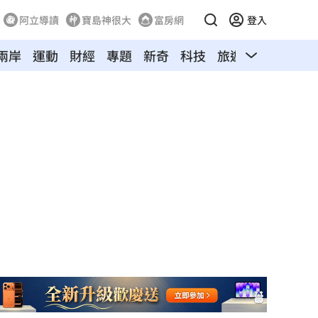
阿立導讀
寶島神很大
富房網
登入
兩岸
運動
財經
專題
新奇
科技
旅遊
汽車
寵物