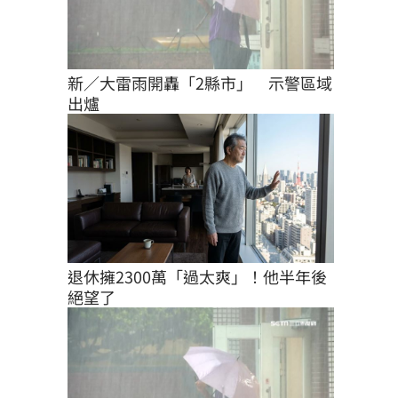
新／大雷雨開轟「2縣市」　示警區域
出爐
退休擁2300萬「過太爽」！他半年後
絕望了