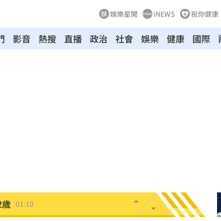
娛樂星聞
iNEWS
祝你健康
門
影音
熱搜
直播
政治
社會
娛樂
健康
國際
朝聖
01:35
8元
01:30
穩
01:26
年
01:20
發展
01:13
2歲
01:10