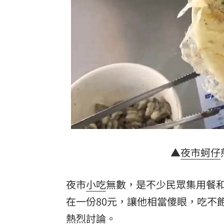
新北待售餘屋萬8戶 永和竟只賣贏八里
為5億商機翻臉 肥大叔插刀：要死一起
杜金龍點名：「這檔權值股」千萬別長
額頭冒出痘痘 女手癢猛摳竟成「病毒
台灣彩券開獎直播中
20:31
LIVE三立+24小時直播
15:27
三立iNEWS新聞台線上直播
18:00
▲
夜市
蚵仔
理想混蛋號召粉絲跨海追星吃美食！
18:
夜市
小吃
無數，是不少民眾集用餐
在一份80元，讓他相當傻眼，吃不
熱烈討論。