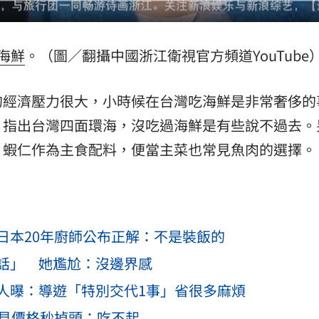
海鮮
。（圖／翻攝中國浙江衛視官方頻道YouTube
的經濟壓力很大，小時候在台灣吃海鮮是非常奢侈的
，指出台灣四面環海，沒吃過海鮮是有些說不過去。
、蝦仁作為主食配料，便當主菜也常見魚肉的選擇。
日本20年廚師公布正解：不是裝飯的
話」 她尷尬：沒邊界感
人曝：導遊「特別交代1事」省很多麻煩
他見價格秒掉頭：吃不起