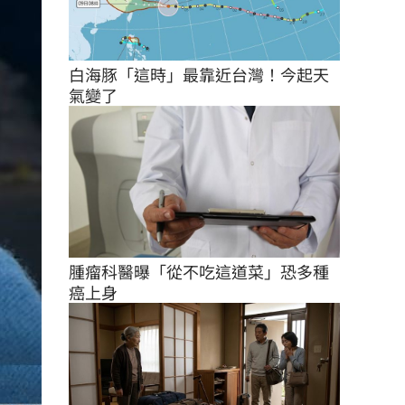
白海豚「這時」最靠近台灣！今起天
氣變了
腫瘤科醫曝「從不吃這道菜」恐多種
癌上身