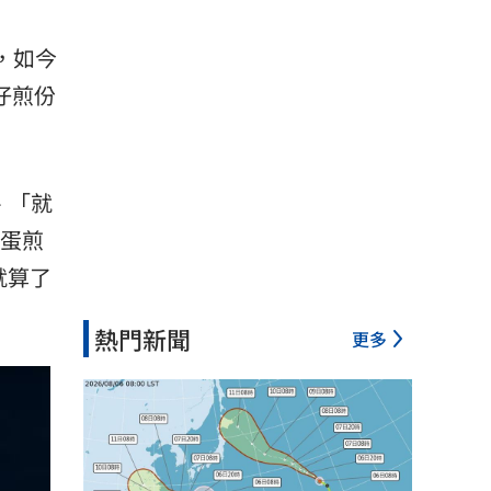
，如今
仔煎份
、「就
連蛋煎
就算了
熱門新聞
更多