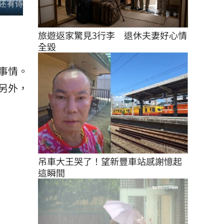
旅遊返家驚見3行李　退休夫妻好心情
）
全毀
事情。
另外，
吊車大王哭了！望新豐車站感謝憶起
這瞬間