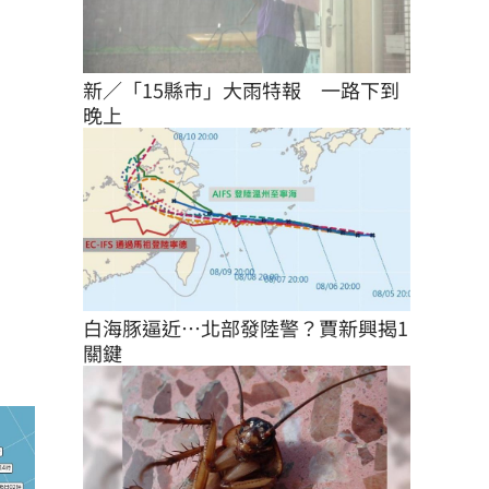
新／「15縣市」大雨特報　一路下到
晚上
白海豚逼近…北部發陸警？賈新興揭1
關鍵