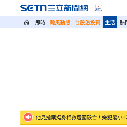
即時
颱風動態
台股怎投資
生活
熱
慈濟買BNT被詐10億！藍昔嗆擋疫苗網
它躋身美禁令受惠者 上半年EPS衝2.5
高溫重創雞蛋產量 最快要等到9月才回
7月營收寫同期次高 聯寶訂單看到2027
台股收復44000點大關 2關鍵看AI產業
他見搶案挺身相救遭圍毆亡！嫌犯最小1