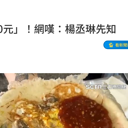
光
01:05
宿費
01:04
0元」！網嘆：楊丞琳先知
孝順
01:02
20元
01:00
看新聞
驚
00:49
00:47
到了
00:43
00點
00:40
:19
叫
23:54