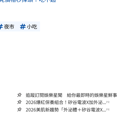
夜市
小吃
追蹤訂閱娛樂星聞 給你最即時的娛樂星鮮事
2026爆紅保養組合！矽谷電波X加外泌...
PR
2026美肌新趨勢「外泌體＋矽谷電波X...
PR