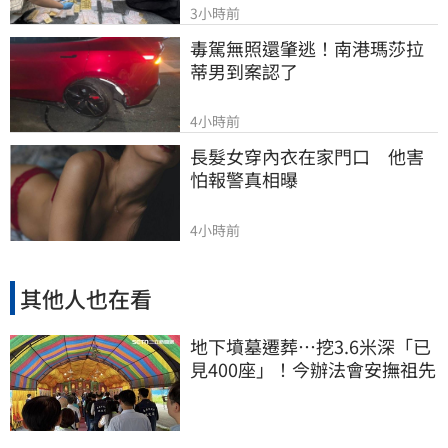
3小時前
毒駕無照還肇逃！南港瑪莎拉
蒂男到案認了
4小時前
長髮女穿內衣在家門口　他害
怕報警真相曝
4小時前
其他人也在看
地下墳墓遷葬…挖3.6米深「已
見400座」！今辦法會安撫祖先