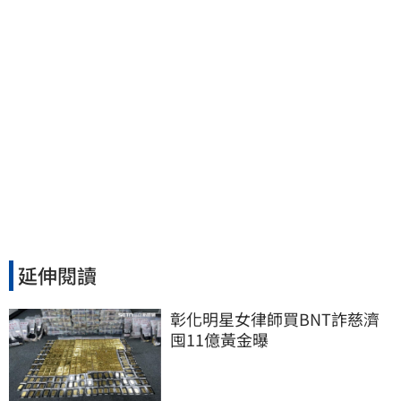
延伸閱讀
彰化明星女律師買BNT詐慈濟 
囤11億黃金曝