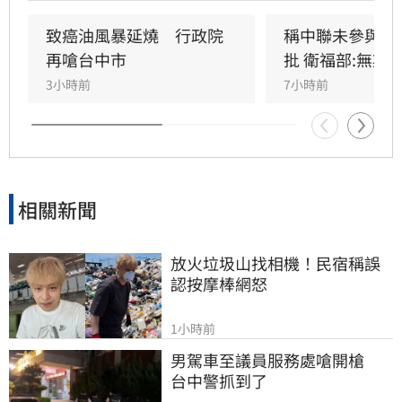
行辯護。蘇南維直言，該事件已從單純科學討論
演變為政治議題，並解釋當初主張「20%下架標
致癌油風暴延燒　行政院
稱中聯未參與下
準」是基於營養標示的務實考量。（記者：簡浩
再嗆台中市
批 衛福部:無欺
正）
3小時前
7小時前
相關新聞
放火垃圾山找相機！民宿稱誤
認按摩棒網怒
1小時前
男駕車至議員服務處嗆開槍　
台中警抓到了