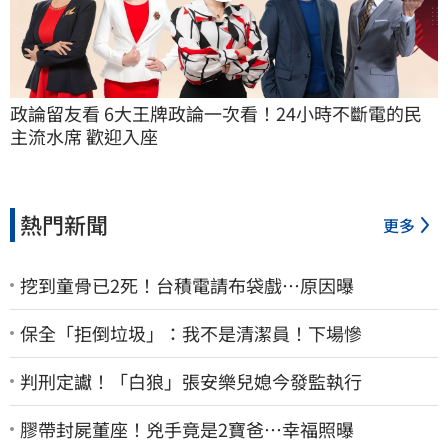
政論留友看 6大王牌政論一次看！24小時不斷電的民
主流水席 歡迎入座
熱門新聞
更多
挖到童骨已2死！台積電請布袋戲…原因曝
保全「拒倒垃圾」：我不是清潔員！下場慘
判刑定讞！「白狼」張安樂兒媳今發監執行
膠帶封屍董座！兇手竟是2寶爸…幸福照曝