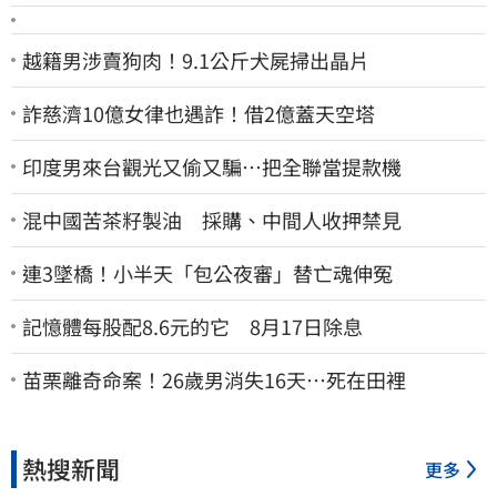
越籍男涉賣狗肉！9.1公斤犬屍掃出晶片
詐慈濟10億女律也遇詐！借2億蓋天空塔
印度男來台觀光又偷又騙…把全聯當提款機
混中國苦茶籽製油 採購、中間人收押禁見
連3墜橋！小半天「包公夜審」替亡魂伸冤
記憶體每股配8.6元的它 8月17日除息
苗栗離奇命案！26歲男消失16天…死在田裡
熱搜新聞
更多