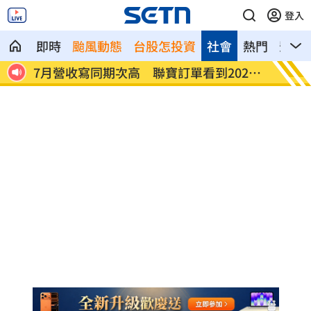
登入
即時
颱風動態
台股怎投資
社會
熱門
影音
才回穩
7月營收寫同期次高 聯寶訂單看到2027
台股收
年
展