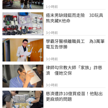
1小時前
癌末男缺錢鋌而走險　3D玩具
熊夾藏K他命
3小時前
學霸牙醫槓離職員工　為3萬筆
電互告慘勝
3小時前
律師勾宗教大師「家族」詐慈
濟　僅她交保
3小時前
慈濟遭詐10億買疫苗！他點出
更麻煩的問題