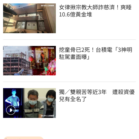
女律揪宗教大師詐慈濟！爽睡
10.6億黃金堆
挖童骨已2死！台積電「3神明
駐駕畫面曝」
獨／雙親苦等近3年　遭殺資優
兒有全名了