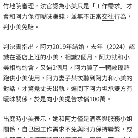
竹地院審理，法官認為小美只是「工作需求」才
會和阿力保持曖昧賺錢，並無不正當
交往
行為，
判小美免賠。
判決書指出，阿力2019年結婚，去年（2024）認
識在酒店上班的小美，相識2個月，阿力就和小
美相約約會，又過2個月，阿力買了一輛敞篷
超
跑
供小美使用，阿力妻子某次聽到阿力和小美的
對話，才驚覺丈夫出軌，逼問下阿力坦承雙方有
曖昧關係，於是向小美提告求償100萬。
出庭時小美表示，她和阿力僅是酒客與服務小姐
關係，自己因工作需求不免與阿力保持聯繫，或