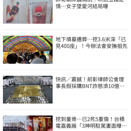
情…女子墜愛河結局曝
地下墳墓遷葬…挖3.6米深「已
見400座」！今辦法會安撫祖先
快訊／震撼！前彰律師公會理
事長假採購BNT詐慈濟10億、
洗錢囤232kg黃金
挖到童骨…已2死5重傷！台積
電嘉義廠「3神明駐駕畫面曝