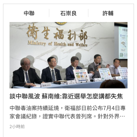
中聯
石崇良
許輔
談中聯風波 蘇南維:靠近選舉怎麼講都失焦
中聯毒油案持續延燒，衛福部日前公布7月4日專
家會議紀錄，證實中聯代表曾列席。針對外界質
疑，與會的台大教授蘇南維還原現場，強調專家
2小時前
當時不斷挑戰中聯製程，中聯僅在受詢問時才進