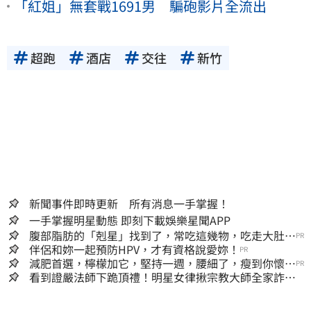
「紅姐」無套戰1691男 騙砲影片全流出
超跑
酒店
交往
新竹
新聞事件即時更新 所有消息一手掌握！
一手掌握明星動態 即刻下載娛樂星聞APP
腹部脂肪的「剋星」找到了，常吃這幾物，吃走大肚
PR
囊，瘦出小蠻腰
伴侶和妳一起預防HPV，才有資格說愛妳！
PR
減肥首選，檸檬加它，堅持一週，腰細了，瘦到你懷疑
PR
人生
看到證嚴法師下跪頂禮！明星女律揪宗教大師全家詐慈
濟…全家爽睡黃金堆