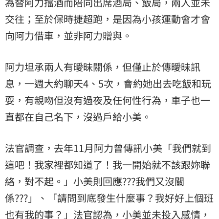
為替阿力擋酒而陪同出席酒局、飯局，兩人並未
交往；至於保時捷超跑，是因為小孩運動會才會
向阿力借車，並非阿力贈與。
阿力坦承兩人有曖昧關係，但僅止於傳曖昧訊
息，一週大約聊天4、5次，會約她出去吃飯和玩
耍，有親吻但沒有過夜及任何性行為，車子也一
直都在自己名下，沒過戶給小美。
法官調查，去年11月阿力曾傳訊小美「我們就到
這吧！我家裡都知道了！我一開始就不該跟妳聯
絡，對不起。」小美則回應???我們又沒關
係???」、「請問到底發生什麼事？我好好上個班
也有我的事？」法官認為，小美並未投入感情，