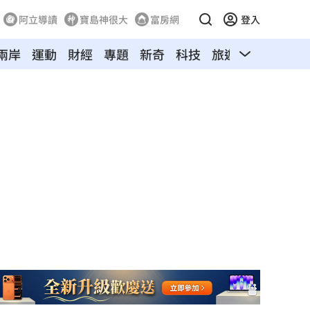
阿立導讀
寶島神很大
富房網
登入
兩岸
運動
財經
專題
新奇
科技
旅遊
汽車
寵物