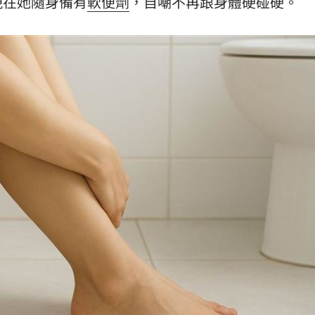
現在她隨身備有
軟便劑
，自嘲不再跟身體硬碰硬。