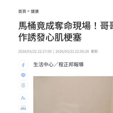
慈濟內部信曝光！還原遭詐10億採購過
首頁
健康
結婚契機曝 HAHA「這一句話」讓星認
馬桶竟成奪命現場！哥
中秋不吃月餅！最黑蛋黃酥、老店蛋捲
作誘發心肌梗塞
演活腦麻患者奪獎 柯淑勤愛女放話嗆
役男潛逃被抓曝悲慘處境！兄母入獄缺
2026/03/22 22:27:00
2026/03/22 22:50:28
更新
雨天鞋子濕「1錯誤習慣」香港腳黴菌狂
生活中心／程正邦報導
上節目驚傳拿不到酬勞 8點檔男星曝內
白海豚殺到家門口！下週恐又有熱帶擾
自稱台大學姐遭追問 姜厚任女友回應
聽一句「老公」！單親媽交5卡下場慘
14