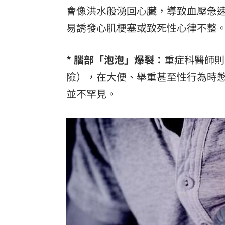
會像洪水般湧回心臟，導致血壓急
易誘發心肌梗塞或致死性心律不整
* 腦部「泡泡」爆裂：
重症科醫師則
險），在大便、舉重甚至性行為時
並不罕見。