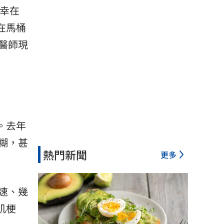
幸在
在馬桶
醫師現
。去年
糊，甚
熱門新聞
更多
速、幾
肌梗