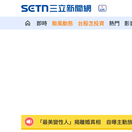
即時
颱風動態
台股怎投資
熱門
影
中颱白海豚逐漸逼近 北市工地鷹架突
千人烤蚵又來了！不畏35度高溫啖鮮甜
月經期發胖很正常?順著荷爾蒙「7天」
藥華藥AOP仲裁出爐 公司財務無重大
英特爾靠川普不夠 業界:客戶不敢惹台積
「最美變性人」揭離婚真相 自曝主動