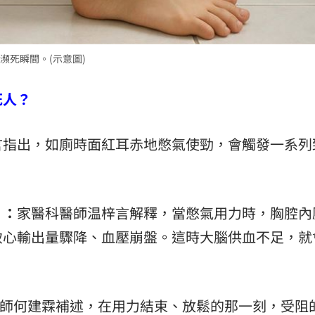
瀕死瞬間。(示意圖)
死人？
言指出，如廁時面紅耳赤地憋氣使勁，會觸發一系列
）：
家醫科醫師温梓言解釋，當憋氣用力時，胸腔內
致心輸出量驟降、血壓崩盤。這時大腦供血不足，就
師何建霖補述，在用力結束、放鬆的那一刻，受阻