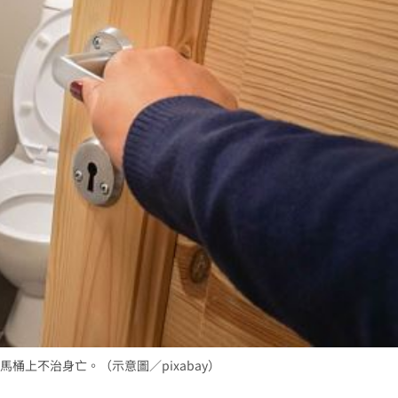
聲了
14:32
看
14:30
下架
14:28
現況
14:27
效率
12:00
成形
12:00
桶上不治身亡。（示意圖／pixabay）
」氣
12:00