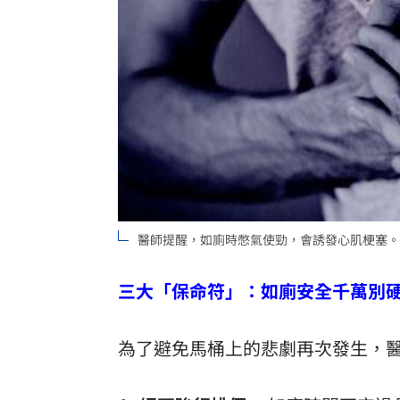
醫師提醒，如廁時憋氣使勁，會誘發心肌梗塞。（示
三大「保命符」：如廁安全千萬別
為了避免馬桶上的悲劇再次發生，