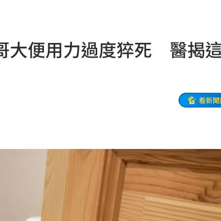
程
14:58
定他
14:58
哥大便用力過度猝死 醫揭
開搶
14:50
媽媽
14:50
錢花
14:46
看新聞
長
14:39
幕
14:36
動
14:36
了
14:33
:32