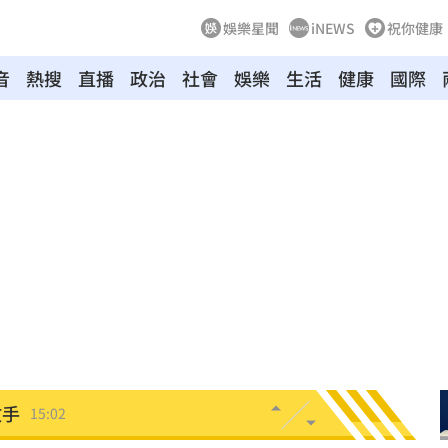
娛樂星聞
iNEWS
祝你健康
音
熱搜
直播
政治
社會
娛樂
生活
健康
國際
倒塌
15:23
海味
15:19
燃脂
15:13
影響
15:12
電
15:02
放手
15:02