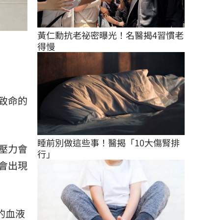
黃仁勳抗老祕密曝光！名醫揭4習慣老
得慢
致命的
睡前別做這些事！醫揭「10大傷腎排
壓力會
行」
會出現
的血液