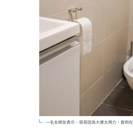
非洲這國拒絕台灣護照入境 外交部發
不斷更新／8日國籍航空、船班異動一次
中國富婆加60場吻戲 短劇剛上線慘遭
亡妹慘遭公公毒手 表姊曝父親節悲傷
台灣彩券開獎直播中
20:31
LIVE三立+24小時直播
15:27
三立iNEWS新聞台線上直播
18:00
AI時代！威力馬導入智慧營運系統提升
商場戰國來臨 台中「頂奢大道」逐漸
一名女網友表示，哥哥因為大便太用力，昏倒在馬
台彩父親節推新刮刮樂千萬頭獎超「爸