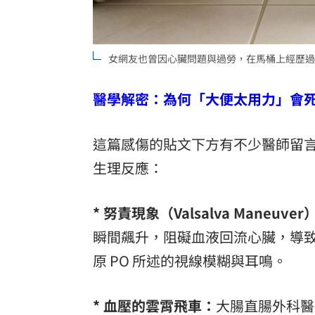
女網友也曾因心臟問題與過勞，在馬桶上經歷過
醫學解密：為何「大便太用力」會
這篇感傷的貼文下方有不少醫師留
生理反應：
* 努責現象（Valsalva Maneuver
瞬間飆升，阻礙血液回流心臟，導
原 PO 所述的視線模糊與耳鳴。
* 血壓的雲霄飛車：
大腸直腸外科醫