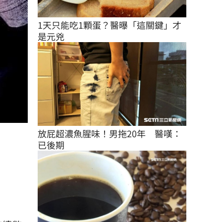
1天只能吃1顆蛋？醫曝「這關鍵」才
是元兇
放屁超濃魚腥味！男拖20年　醫嘆：
已後期