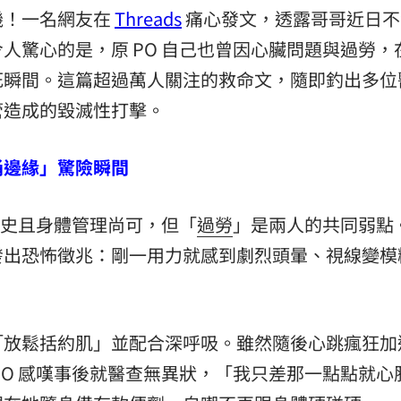
機！一名網友在
Threads
痛心發文，透露哥哥近日不
場！
10:30
人驚心的是，原 PO 自己也曾因心臟問題與過勞，
熱潮
10:00
死瞬間。這篇超過萬人關注的救命文，隨即釣出多位
管造成的毀滅性打擊。
15
桶邊緣」驚險瞬間
病史且身體管理尚可，但「
過勞
」是兩人的共同弱點
發出恐怖徵兆：剛一用力就感到劇烈頭暈、視線變模
。
「放鬆括約肌」並配合深呼吸。雖然隨後心跳瘋狂加
PO 感嘆事後就醫查無異狀，「我只差那一點點就
心