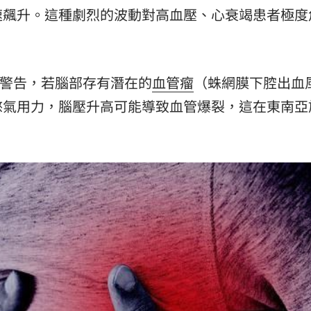
速飆升。這種劇烈的波動對高血壓、心衰竭患者極度
。
警告，若腦部存有潛在的
血管瘤
（蛛網膜下腔出血
憋氣用力，腦壓升高可能導致血管爆裂，這在東南亞