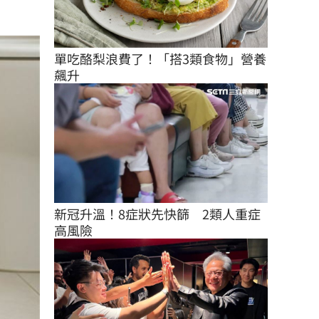
單吃酪梨浪費了！「搭3類食物」營養
飆升
新冠升溫！8症狀先快篩　2類人重症
高風險