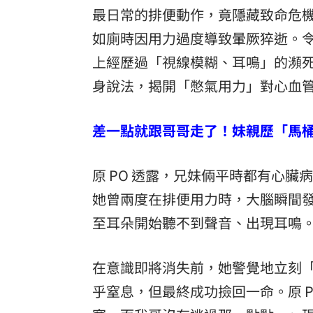
最日常的排便動作，竟隱藏致命危
「拍片人的多重宇宙」職涯論壇9/12登
如廁時因用力過度導致暈厥猝逝。令
8國球員齊聚高雄 Formosa 7s掀足球
上經歷過「視線模糊、耳鳴」的瀕
身說法，揭開「憋氣用力」對心血
理想混蛋號召粉絲跨海追星吃美食！
18:
差一點就跟哥哥走了！妹親歷「馬
原 PO 透露，兄妹倆平時都有心臟
她曾兩度在排便用力時，大腦瞬間
至耳朵開始聽不到聲音、出現耳鳴
在意識即將消失前，她警覺地立刻
乎窒息，但最終成功撿回一命。原 