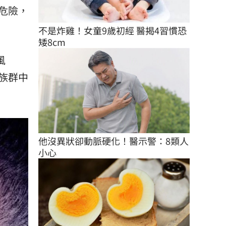
危險，
不是炸雞！女童9歲初經 醫揭4習慣恐
矮8cm
風
族群中
他沒異狀卻動脈硬化！醫示警：8類人
小心