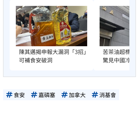
苦茶油超標業
陳其邁揭申報大漏洞「3招」
驚見中國冷凍
可補食安破洞
食安
嘉磷塞
加拿大
消基會