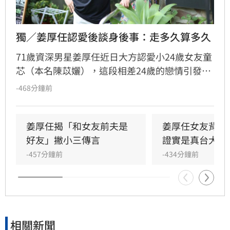
獨／姜厚任認愛後談身後事：走多久算多久
71歲資深男星姜厚任近日大方認愛小24歲女友童
芯（本名陳苡孋），這段相差24歲的戀情引發熱
議。面對外界對年齡差距的擔憂，姜厚任受訪時
-468分鐘前
坦言，誰先離開都無法預測，與其糾結未知的結
局，不如把握當下互相照顧。對於身後事規劃與
遺囑議題，他表示目前順其自然，尚未深入討
姜厚任揭「和女友前夫是
姜厚任女友背景
論。宋亭誼報導
好友」撇小三傳言
證實是真台大畢
-457分鐘前
-434分鐘前
相關新聞