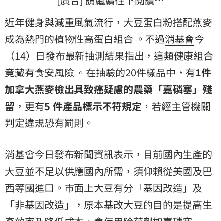
[廣告] 請繼續往下閱讀…
近年健身與減重風氣流行，大豆蛋白粉搭配燕麥
成為熱門的植物性高蛋白組合 。不過
消基會
今
（14）日發布最新抽測結果指出，這類健康組合
竟藏有
食安
風險 。在抽驗的20件樣品中，有
1件
加拿大
燕麥檢出具致癌疑慮的農藥「
嘉磷塞
」殘
留
，更有
5 件產品標示不符規定
，若經主管機關
判定違規恐有罰則。
消基會今日發布新聞資訊表示，目前國內生產的
大豆並不足以供應國內所需，須仰賴從美國及巴
西等國進口。市面上大豆有分「基因改造」及
「非基因改造」，原本基改大豆的目的是提高生