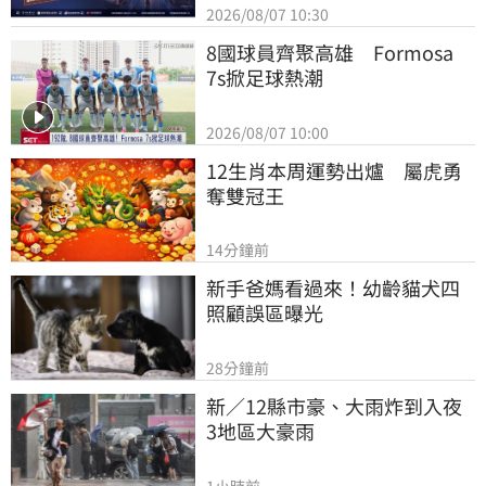
2026/08/07 10:30
8國球員齊聚高雄　Formosa 
7s掀足球熱潮
2026/08/07 10:00
12生肖本周運勢出爐　屬虎勇
奪雙冠王
14分鐘前
新手爸媽看過來！幼齡貓犬四
照顧誤區曝光
28分鐘前
新／12縣市豪、大雨炸到入夜 
3地區大豪雨
1小時前