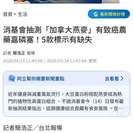
首頁
生活
看新聞換好禮
消基會抽測「加拿大燕麥」有致癌農
藥嘉磷塞！5款標示有缺失
記者
簡浩正
報導
2026/05/14 11:45:00
2026/05/14 11:47:04
更新
阿立幫你摘要新聞重點
去看看
近年健身與減重風氣流行，大豆蛋白粉搭配燕麥成為熱
門的植物性高蛋白組合 。不過消基會今（14）日發布最
新抽測結果指出，這類健康組合竟藏有食安風險 。在抽
驗的20件樣品中，有1件加拿大燕麥檢出具致癌疑慮的
農藥「嘉磷塞」殘留，更有5 件產品標示不符規定，若
記者簡浩正／台北報導
經主管機關判定違規恐有罰則。（記者：簡浩正）