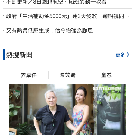
不斷更新／8日國籍航空、船班異動一次看
政府「生活補助金5000元」連3天發放 逾期視同放
棄
又有熱帶低壓生成！估今增強為颱風
熱搜新聞
更多
姜厚任
陳苡孋
童芯