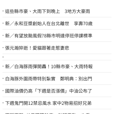
這些縣市豪、大雨下到晚上 3地方大豪雨
新／永和豆漿創始人在台北離世 享壽70歲
新／有望放颱風假?8縣市明達停班停課標準
張元瀚猝逝！愛貓跟著走惹妻悲
新／白海豚雨彈開轟！10縣市豪、大雨特報
白海豚外圍雨帶特別紮實 鄭明典：別出門
國際油價仍高「下週是否漲價」中油公布了
下週鬼門開12禁忌風水 家中2物易招好兄弟