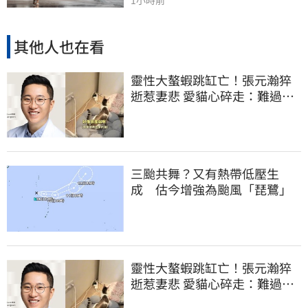
其他人也在看
靈性大螯蝦跳缸亡！張元瀚猝
逝惹妻悲 愛貓心碎走：難過不
比我們少
三颱共舞？又有熱帶低壓生
成 估今增強為颱風「琵鷺」
靈性大螯蝦跳缸亡！張元瀚猝
逝惹妻悲 愛貓心碎走：難過不
比我們少