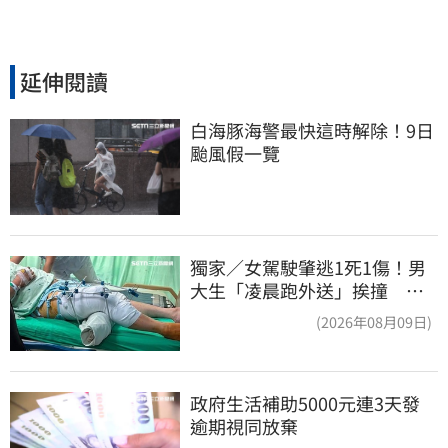
延伸閱讀
白海豚海警最快這時解除！9日
颱風假一覽
獨家／女駕駛肇逃1死1傷！男
大生「凌晨跑外送」挨撞 媽
淚：家快瓦解
(2026年08月09日)
政府生活補助5000元連3天發 
逾期視同放棄