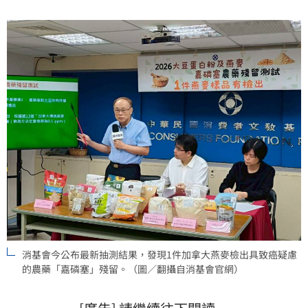
消基會今公布最新抽測結果，發現1件加拿大燕麥檢出具致癌疑慮
的農藥「嘉磷塞」殘留。（圖／翻攝自消基會官網）