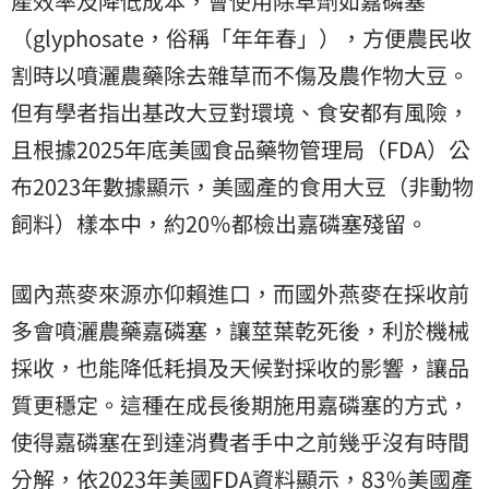
產效率及降低成本，會使用除草劑如嘉磷塞
（glyphosate，俗稱「年年春」），方便農民收
割時以噴灑農藥除去雜草而不傷及農作物大豆。
但有學者指出基改大豆對環境、食安都有風險，
且根據2025年底美國食品藥物管理局（FDA）公
布2023年數據顯示，美國產的食用大豆（非動物
飼料）樣本中，約20％都檢出嘉磷塞殘留。
國內燕麥來源亦仰賴進口，而國外燕麥在採收前
多會噴灑農藥嘉磷塞，讓莖葉乾死後，利於機械
採收，也能降低耗損及天候對採收的影響，讓品
質更穩定。這種在成長後期施用嘉磷塞的方式，
使得嘉磷塞在到達消費者手中之前幾乎沒有時間
分解，依2023年美國FDA資料顯示，83％美國產