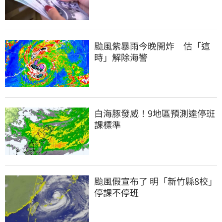
颱風紫暴雨今晚開炸　估「這
時」解除海警
白海豚發威！9地區預測達停班
課標準
颱風假宣布了 明「新竹縣8校」
停課不停班