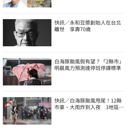
快訊／永和豆漿創始人在台北
離世 享壽70歲
白海豚颱風假有望？「2縣市」
明晨風力預測達停班停課標準
快訊／白海豚颱風甩尾！12縣
市豪、大雨炸到入夜 3地區有
大豪雨