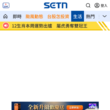
登入
即時
颱風動態
台股怎投資
生活
熱門
影音
算多
12生肖本周運勢出爐 屬虎勇奪雙冠王
BABY
件事