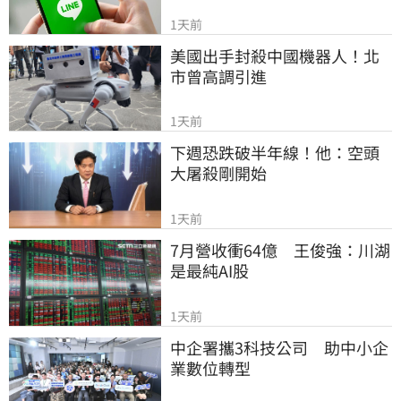
1天前
美國出手封殺中國機器人！北
市曾高調引進
1天前
下週恐跌破半年線！他：空頭
大屠殺剛開始
1天前
7月營收衝64億　王俊強：川湖
是最純AI股
1天前
中企署攜3科技公司　助中小企
業數位轉型