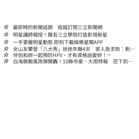
最即時的新聞話題 追蹤訂閱三立新聞網
明星講師親授！醒吾三立學院打造影視新星
一手掌握明星動態 即刻下載娛樂星聞APP
女山友攀登「八大秀」迷途失聯4天 家人急求助：剩我
媽還沒找到
伴侶和妳一起預防HPV，才有資格說愛妳！
PR
白海豚颱風雨彈開轟！10縣市豪、大雨特報 恐下到明
天