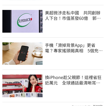
美超微涉走私中國 共同創辦
人下台！市值蒸發60億 郭明
錤點出1危機
手機「滑掉背景App」更省
電？專家搖頭揭真相 5個充電
習慣快改掉
換iPhone趁父親節！這裡省狂
近萬元 全球通話最清晰耳機
登台開賣了