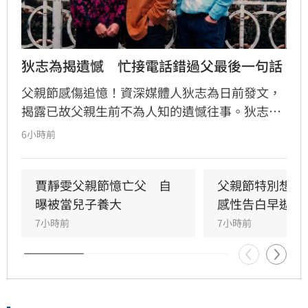
狄志為揭遺憾　忙接電話錯過父最後一句話
父親節感傷追憶！資深媒體人狄志為日前發文，
揭露已故父親生前不為人知的遺憾往事。狄志為
透露，父親一生以海為家，兩人相處時間極少，
6小時前
甚至錯過他的婚禮。直到父親罹患胃癌末期，才
坦承當年曾悄悄現身婚宴現場，因愧對家人只敢
在門外落淚。最讓狄志為心碎的是，當年陪病重
賈靜雯父親節憶亡父　自
父親節特別想他
父親曬太陽時，自己因忙於接工作電話而忽視了
曝被當兒子養大
感性告白早逝父
父親，沒想到那竟是父子最後的相處，父親回房
7小時前
7小時前
後便陷入永眠。這段錯過的對話成為他20年來心
中最深的遺憾，他以此感嘆，有些電話晚點接沒
關係，但錯過的親情與話語，可能再也無法挽
回，呼籲大眾珍惜身邊親人。