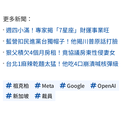
更多新聞：
週四小滿！專家揭「7星座」財運事業旺
藍營扣民進黨台獨帽子！他揭川普原話打臉
狠父積欠4個月房租！竟協議房東性侵妻女
台北1麻辣乾麵太猛！他吃4口崩潰喊核彈級
祖克柏
Meta
Google
OpenAI
新加坡
裁員