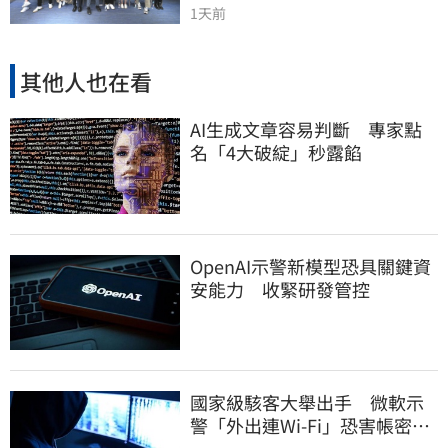
1天前
其他人也在看
AI生成文章容易判斷 專家點
名「4大破綻」秒露餡
OpenAI示警新模型恐具關鍵資
安能力 收緊研發管控
國家級駭客大舉出手 微軟示
警「外出連Wi-Fi」恐害帳密被