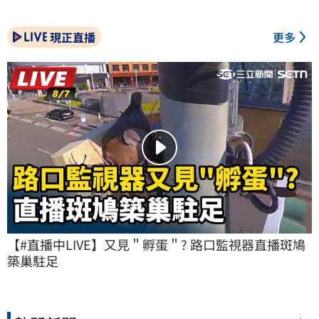
現正直播
更多
【#直播中LIVE】又見＂孵蛋＂? 路口監視器直播斑鳩
築巢駐足