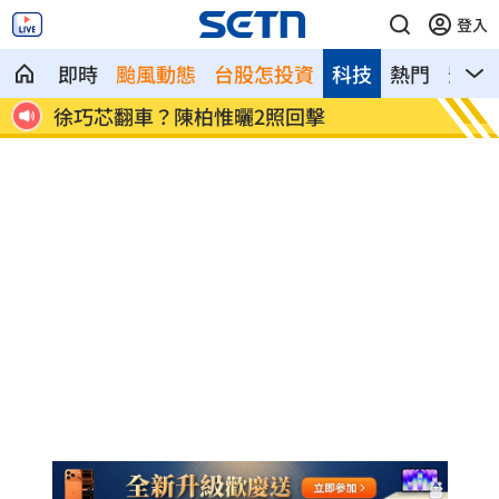
登入
即時
颱風動態
台股怎投資
科技
熱門
影音
我不信
徐巧芯翻車？陳柏惟曬2照回擊
被騙1