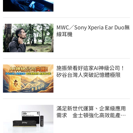
盜
MWC／Sony Xperia Ear Duo無
線耳機
施振榮看好這家AI神級公司！
矽谷台灣人突破記憶體極限
滿足新世代運算、企業級應用
需求 金士頓強化高效能產品
線