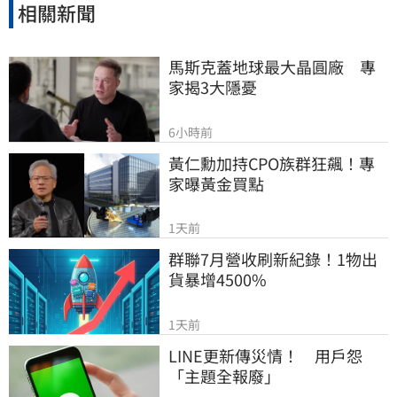
相關新聞
馬斯克蓋地球最大晶圓廠　專
家揭3大隱憂
6小時前
黃仁勳加持CPO族群狂飆！專
家曝黃金買點
1天前
群聯7月營收刷新紀錄！1物出
貨暴增4500%
1天前
LINE更新傳災情！　用戶怨
「主題全報廢」