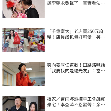
遊李朝永發聲了 真實看法曝
光
「千億富太」老店買250元麻
糬！店員讚包包好可愛 笑
回：我自己做的
突向姜厚任道歉！田路路喊話
「我要找的是楊光友」：當時
太衝動
獨家／曹雨婷遭控拿工會錢買
豪宅！李亞萍不忍發聲：余天
管工會都貼錢