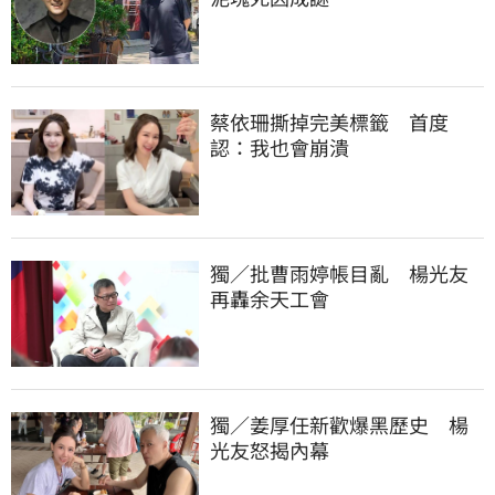
蔡依珊撕掉完美標籤　首度
認：我也會崩潰
獨／批曹雨婷帳目亂　楊光友
再轟余天工會
獨／姜厚任新歡爆黑歷史　楊
光友怒揭內幕