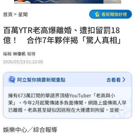
首頁
星聞
看新聞換好禮
百萬YTR老高爆離婚、遭扣留罰18
億！ 合作7年夥伴揭「驚人真相」
編輯
林偉帆
報導
2026/05/23 01:22:00
阿立幫你摘要新聞重點
去看看
擁有673萬訂閱的華語界頂級YouTuber「老高與小
茉」，今年2月起驚傳諸多負面傳聞，網路上盛傳兩人早
已離婚，老高甚至疑似因逃稅在大連遭到拘留，並被處
以高達4.15億元人民幣（約18億元台幣）的天價罰金。
儘管老高隨後發文駁斥皆為惡意捏造，且頻道維持正常
娛樂中心／綜合報導
更新，但由於他在近期影片中始終未曾露臉，仍讓大批