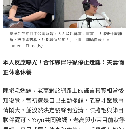
陳捲毛在節目中公開發聲，大力駁斥傳言，直言：「那些什麼離
婚、被中國查稅，那都是假的啦！」（圖／翻攝自愛批人
ipmen Threads）
本人反應曝光！合作夥伴呼籲停止造謠：夫妻倆
正休息休養
陳捲毛透露，老高對於網路上的謠言其實相當後
知後覺，當初還是自己主動提醒，老高才驚覺事
情鬧大，並淡然決定發聲明澄清。陳捲毛與節目
夥伴霓可、Yoyo共同強調，老高與小茉目前狀態