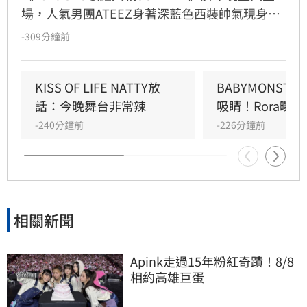
場，人氣男團ATEEZ身著深藍色西裝帥氣現身藍
毯，展現成熟魅力。現場不僅大秀紅遍全球的招
-309分鐘前
牌「震胸舞」，成員崔傘更展現害羞反差萌。適
逢成員旼琦27歲生日，主持人驚喜送上花束慶
生，團員更一同合影留下溫馨紀念。ATEEZ承諾
KISS OF LIFE NATTY放
BABYMONST
將帶來精彩舞台，感謝粉絲一路以來的支持，讓
話：今晚舞台非常辣
吸睛！Rora曝
現場氣氛嗨翻天。這場結合生日慶祝與精彩演出
-240分鐘前
-226分鐘前
的活動，不僅展現ATEEZ的超高人氣，也成為粉
絲心中難忘的夏日回憶，後續演出備受各界高度
關注與期待。
相關新聞
Apink走過15年粉紅奇蹟！8/8
相約高雄巨蛋