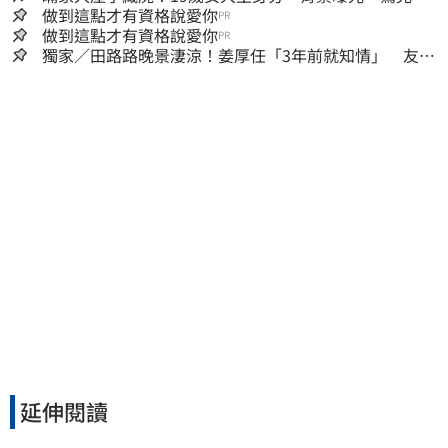
「產檢紀錄全空白」
做到這點才有資格說愛你
PR
做到這點才有資格說愛你
PR
獨家／田路路晚景淒涼！姜厚任「3年前就知情」 友人
私下援助內幕曝光
延伸閱讀