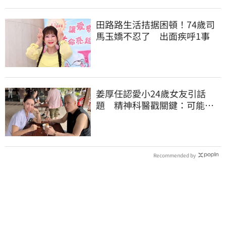
田路路生活拮据困頓！74歲司
馬玉嬌不忍了 出面疾呼1事
姜厚任認愛小24歲女友引話
題 精神科醫戳關鍵：可能是
幻謊者！
Recommended by