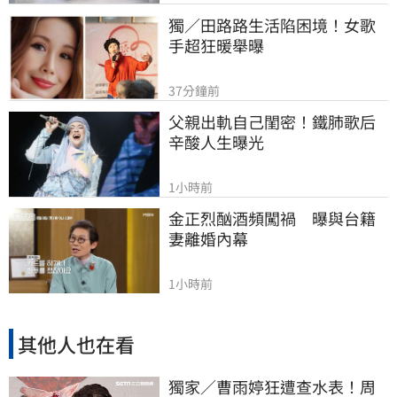
獨／田路路生活陷困境！女歌
手超狂暖舉曝
37分鐘前
父親出軌自己閨密！鐵肺歌后
辛酸人生曝光
1小時前
金正烈酗酒頻闖禍　曝與台籍
妻離婚內幕
1小時前
其他人也在看
獨家／曹雨婷狂遭查水表！周