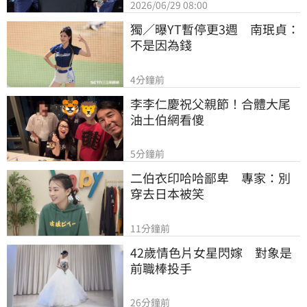
2026/06/29 08:00
獨／曝YT暫停更3週　南珉貞：
不是因為錢
4分鐘前
李李仁慶祝父親節！合體大尾
油土伯網看傻
5分鐘前
二伯衣印哈哈鄙卑　專家：別
穿去日本被笑
11分鐘前
42歲情色片女星閃嫁　對象是
前職棒投手
26分鐘前