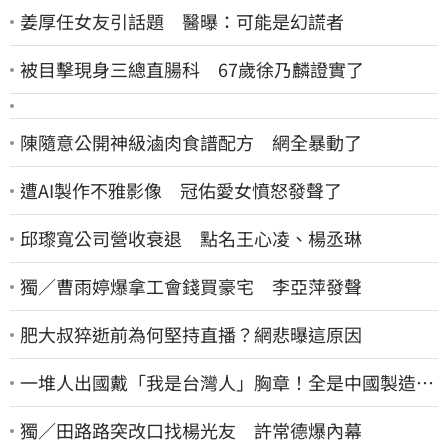
姜厚任女友引話題 醫曝：可能是幻謊者
被目擊現身三總直腸科 67歲徐乃麟證實了
陳隨意公開神級滷肉食譜配方 網全暴動了
遭AI製作不雅影像 冠佑愛女憤怒發聲了
邱瓈寬公司營收衰退 點名王心凌、楊丞琳
獨／曹雨婷爆拿工會錢買豪宅 李亞萍發聲
肥大叔猝逝前為何堅持直播？網悲曝這原因
一堆人出國戴「我是台灣人」胸章！全是中國製造
Cheap酸：精神分裂
獨／田路路突改口找楊光友 許常德爆內幕