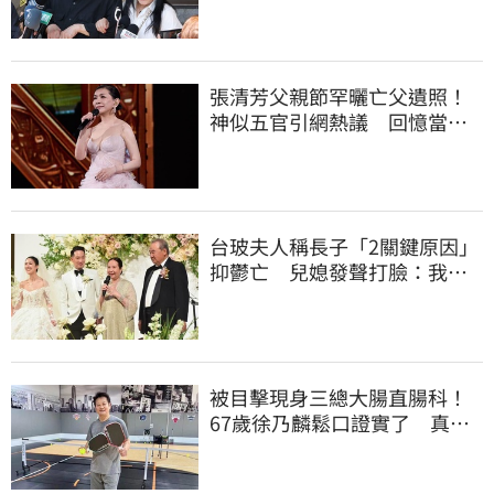
張清芳父親節罕曬亡父遺照！
神似五官引網熱議 回憶當年
演出哭到不行
台玻夫人稱長子「2關鍵原因」
抑鬱亡 兒媳發聲打臉：我從
來不信⋯
被目擊現身三總大腸直腸科！
67歲徐乃麟鬆口證實了 真實
體況曝光