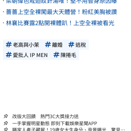
梁朝偉色戒迴紋針湯唯！堅不用替身原因曝
薔薔上空全裸闖最大天體營！粉紅美胸被讚
林襄比賽露2點開裸體趴！上空全裸被看光
老高與小茉
離婚
逃稅
愛批人 IP MEN
陳捲毛
改版大回饋 熱門3C大獎接力送
一手掌握明星動態 即刻下載娛樂星聞APP
瞞家人產子藏屍！19歲女大生身分、背景曝光 驚見