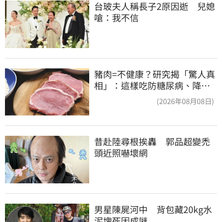
台玻夫人稱長子2原因逝　兒媳
嗆：我不信
豬肉=不健康？研究揭「驚人真
相」：這樣吃防糖尿病、降膽
固醇
(2026年08月08日)
昔赴陸尋根挨轟　郭品超變禿
頭近照嚇壞網
男星陳屍河中　背包藏20kg水
泥塊死因成謎