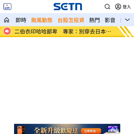
登入
即時
颱風動態
台股怎投資
熱門
影音
熱搜
2銅
二伯衣印哈哈鄙卑 專家：別穿去日本被
向中國
笑
了