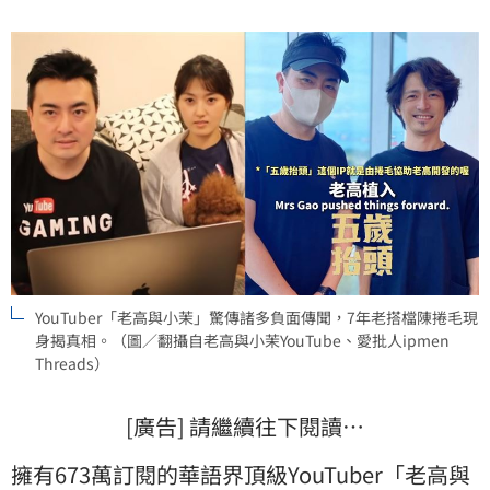
粉絲感到相當憂心，外界揣測聲浪不斷。
YouTuber「老高與小茉」驚傳諸多負面傳聞，7年老搭檔陳捲毛現
身揭真相。（圖／翻攝自老高與小茉YouTube、愛批人ipmen
Threads）
[廣告] 請繼續往下閱讀…
擁有673萬訂閱的華語界頂級YouTuber「
老高與