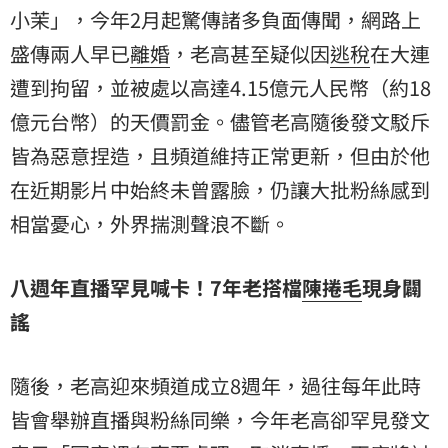
小茉
」，今年2月起驚傳諸多負面傳聞，網路上
盛傳兩人早已
離婚
，老高甚至疑似因
逃稅
在大連
遭到拘留，並被處以高達4.15億元人民幣（約18
億元台幣）的天價罰金。儘管老高隨後發文駁斥
皆為惡意捏造，且頻道維持正常更新，但由於他
在近期影片中始終未曾露臉，仍讓大批粉絲感到
相當憂心，外界揣測聲浪不斷。
八週年直播罕見喊卡！7年老搭檔
陳捲毛
現身闢
謠
隨後，老高迎來頻道成立8週年，過往每年此時
皆會舉辦直播與粉絲同樂，今年老高卻罕見發文