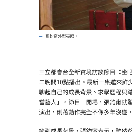
張鈞甯外型亮眼。
三立都會台全新實境訪談節目《坐
二晚間10點播出。最新一集邀來鮮
聊起自己的成長背景、求學歷程與
當藝人」。節目一開場，張鈞甯就
演出，俐落動作完全不像多年沒碰
談到成長背景，張鈞甯表示，雖然