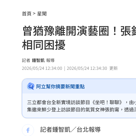
環法自行車賽爆作弊！女靠胸部裝備降
首頁
星聞
學霸牙醫槓離職員工 為3萬筆電互告慘
曾猶豫離開演藝圈！張
俄羅斯蝗害肆虐如末日 網驚：聖經十
相同困擾
慈濟採購BNT遭詐10億 他：不聽衛福
蔡英文做2件事 黃暐瀚：台東變五五波
記者
鍾智凱
報導
2026/05/24 12:34:00
2026/05/24 12:34:30
更新
蔣萬安危險了！《壹蘋》台北市...
23:00
阿立幫你摘要新聞重點
「地獄酷暑」襲南韓 礦泉水曝曬恐致
父親節真的快樂嗎？房貸10年暴增逾400
三立都會台全新實境訪談節目《坐吧！聊聊》，由
集邀來鮮少登上訪談節目的氣質女神張鈞甯，透過
律師勾宗教大師「家族」詐慈濟 僅她
歷程，更透露爸爸其實曾認為她「不適合當藝人」
能，現場直接操槍演出，俐落動作完全不像多年沒
記者鍾智凱／台北報導
富豪遭大義滅親！偷生子竟盜鄰居身份