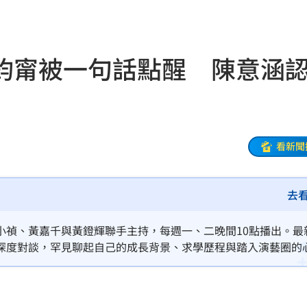
風阻
23:14
勝
23:10
鈞甯被一句話點醒 陳意涵
災
23:06
部勸
23:05
23:03
看新聞
去
癌
23:00
萬
22:59
小禎、黃嘉千與黃鐙輝聯手主持，每週一、二晚間10點播出。最
深度對談，罕見聊起自己的成長背景、求學歷程與踏入演藝圈的
交保
22:58
。節目一開場，張鈞甯就驚喜重現景美女中儀隊學生時代的招牌
碰，讓主持群驚呼連連。
落戶
22:57