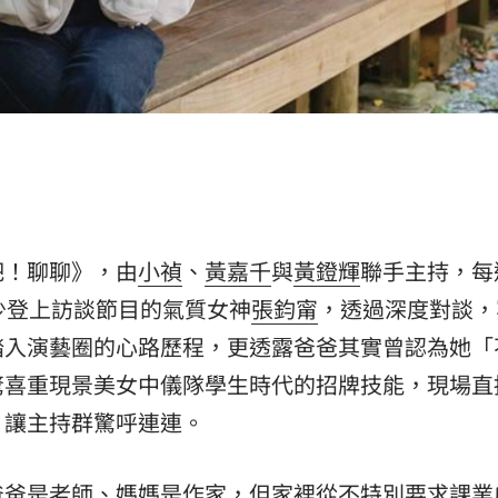
吧！聊聊》，由
小禎
、
黃嘉千
與
黃鐙輝
聯手主持，每
少登上訪談節目的氣質女神
張鈞甯
，透過深度對談，
踏入演藝圈的心路歷程，更透露爸爸其實曾認為她「
驚喜重現景美女中儀隊學生時代的招牌技能，現場直
，讓主持群驚呼連連。
爸爸是老師、媽媽是作家，但家裡從不特別要求課業