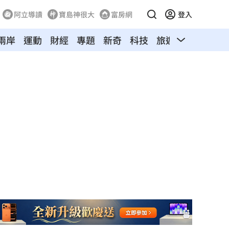
阿立導讀
寶島神很大
富房網
登入
兩岸
運動
財經
專題
新奇
科技
旅遊
汽車
寵物