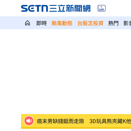
即時
颱風動態
台股怎投資
熱門
影
新北待售餘屋萬8戶 永和竟只賣贏八里
為5億商機翻臉 肥大叔插刀：要死一起
杜金龍點名：「這檔權值股」千萬別長
額頭冒出痘痘 女手癢猛摳竟成「病毒
政院每年加碼25.5億元 優化全台商圈
癌末男缺錢鋌而走險 3D玩具熊夾藏K