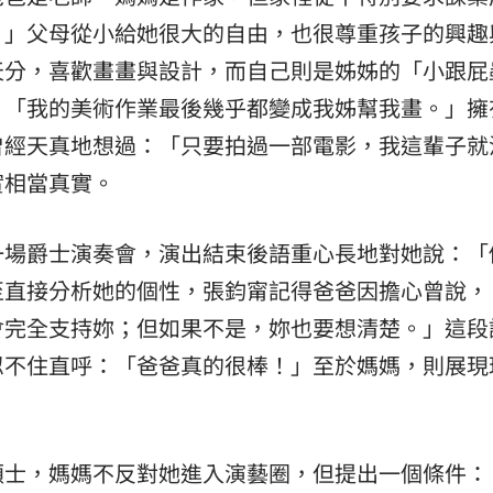
。」父母從小給她很大的自由，也很尊重孩子的興趣
天分，喜歡畫畫與設計，而自己則是姊姊的「小跟屁
，「我的美術作業最後幾乎都變成我姊幫我畫。」擁
曾經天真地想過：「只要拍過一部電影，我這輩子就
實相當真實。
一場爵士演奏會，演出結束後語重心長地對她說：「
至直接分析她的個性，張鈞甯記得爸爸因擔心曾說，
會完全支持妳；但如果不是，妳也要想清楚。」這段
忍不住直呼：「爸爸真的很棒！」至於媽媽，則展現
碩士，媽媽不反對她進入演藝圈，但提出一個條件：