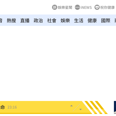
娛樂星聞
iNEWS
祝你健康
音
熱搜
直播
政治
社會
娛樂
生活
健康
國際
！
23:47
死
23:32
抱
23:25
疣」
23:18
夜市
23:17
他命
23:16