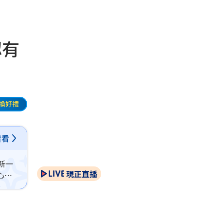
認有
換好禮
看看
新一
現正直播
心路
技