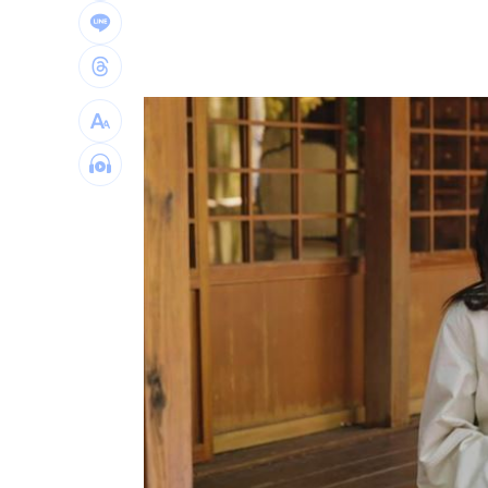
慈濟遭詐10億買疫苗！他點出更麻煩的
日神級甜點快閃台北！連5天「買一送一
圖書館借書作者賺什麼？菜販作家：有
逾21萬員工受惠！美銀年砸78億補助瘦
台灣彩券開獎直播中
20:31
LIVE三立+24小時直播
15:27
三立iNEWS新聞台線上直播
18:00
理想混蛋號召粉絲跨海追星吃美食！
18: