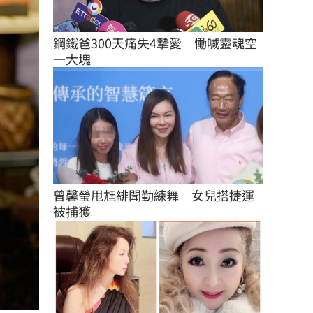
鋼鐵爸300天痛失4摯愛　慟喊靈魂空
一大塊
曾馨瑩甩尪緋聞勤練舞　女兒搭捷運
被捕獲