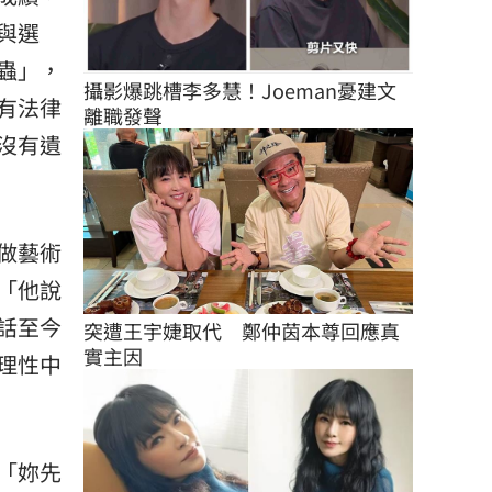
與選
蟲」，
攝影爆跳槽李多慧！Joeman憂建文
有法律
離職發聲
沒有遺
做藝術
「他說
話至今
突遭王宇婕取代　鄭仲茵本尊回應真
實主因
理性中
「妳先