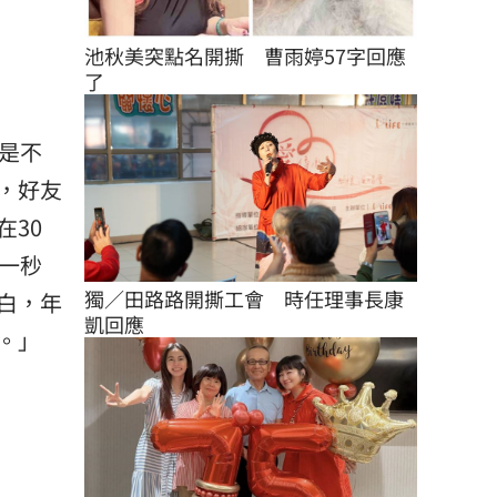
池秋美突點名開撕　曹雨婷57字回應
了
是不
，好友
30
一秒
獨／田路路開撕工會　時任理事長康
白，年
凱回應
。」