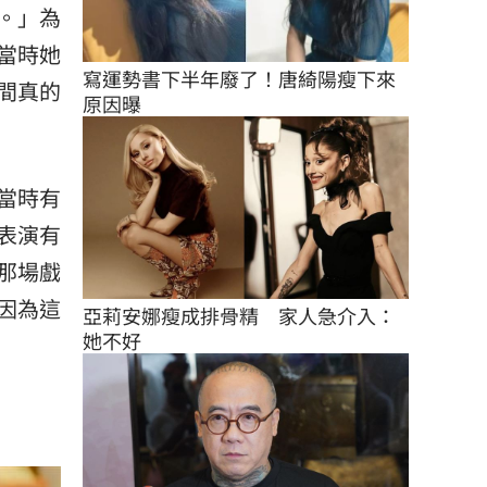
。」為
當時她
寫運勢書下半年廢了！唐綺陽瘦下來
間真的
原因曝
當時有
表演有
那場戲
因為這
亞莉安娜瘦成排骨精　家人急介入：
她不好