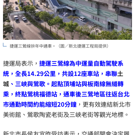
捷運三鶯線拚年中通車。（圖／新北捷運工程局提供）
捷運局表示，
捷運三鶯線為中運量自動駕駛系
統，全長14.29公里，共設12座車站，串聯
土
城
、三峽與鶯歌。起點頂埔站與板南線無縫轉
乘，終點鶯桃福德站，通車後三鶯地區往返台北
市通勤時間約能縮短20分鐘
，更有效連結新北市
美術館、鶯歌陶瓷老街及三峽老街等觀光地標。
新北市長侯友宜昨受訪表示，交通部開會決定履