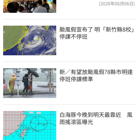
(2026年08月06日)
颱風假宣布了 明「新竹縣8校」
停課不停班
新／有望放颱風假?8縣市明達
停班停課標準
白海豚今晚到明天最靠近　風
雨搖滾區曝光