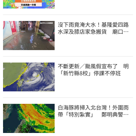
沒下雨竟淹大水！基隆愛四路
水深及膝店家急搬貨 廟口夜
市封路改道
不斷更新／颱風假宣布了 明
「新竹縣8校」停課不停班
白海豚將掃入北台灣！外圍雨
帶「特別紮實」 鄭明典警告
別出門