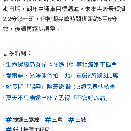
勘日期，朝年中通車目標邁進。未來尖峰最短擬
2.2分鐘一班，但初期尖峰時間班距約5至6分
鐘，後續再逐步調整。
更多新聞：
生命邊緣仍有光《在途中》等化療她不孤單
愛爾麗、光澤涉偷拍 北市查6診所罰311萬
她長期「腦霧」陷憂鬱 醫：3類民眾快檢查
夏天不只癢還出疹？恐得「不會好的病」
捷運三鶯線
三鶯
土城
新北捷運工程局