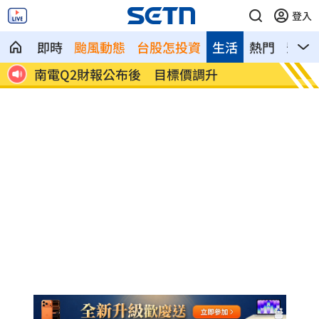
登入
即時
颱風動態
台股怎投資
生活
熱門
影音
雨特
南電Q2財報公布後 目標價調升
俄軍空