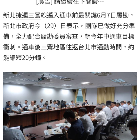
[廣告] 請繼續往下閱讀…
新北
捷運
三鶯
線邁入通車前最關鍵6月7日履勘，
新北市政府今（29）日表示，團隊已做好充分準
備，全力配合履勘委員審查，朝今年中通車目標
衝刺。通車後三鶯地區往返台北市通勤時間，約
能縮短20分鐘。