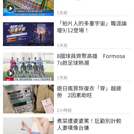
1天前
「拍片人的多重宇宙」職涯論
壇9/12登場！
1天前
8國球員齊聚高雄　Formosa 
7s掀足球熱潮
1天前
遊日瘋買恢復衣「穿」越疲
勞　2因素助旺
2小時前
煮菜遭婆婆罵！尫勸別計較　
人妻嘆像台傭