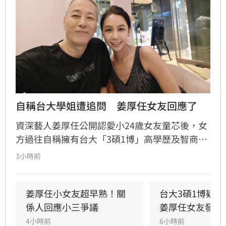
自稱台大學姐遭追問　姜厚任女友回應了
資深藝人姜厚任公開認愛小24歲女友童芯後，女
方過往自稱擁有台大「3碩1博」高學歷及智商
146等背景引發外界高度質疑。童芯日前於社群
3小時前
發布千字長文，以「台大學姐」自居暢談邏輯與
真相，試圖回應爭議，卻未提供具體學歷證明文
件，導致話題持續發酵，網友針對其學歷真實性
姜厚任小女友超早熟！關
台大3碩1博疑
仍存有諸多疑問。面對女友身陷輿論風波，姜厚
係人回應小三爭議
姜厚任女友發聲
任展現力挺態度，笑稱兩人的戀情已像偵探片，
4小時前
6小時前