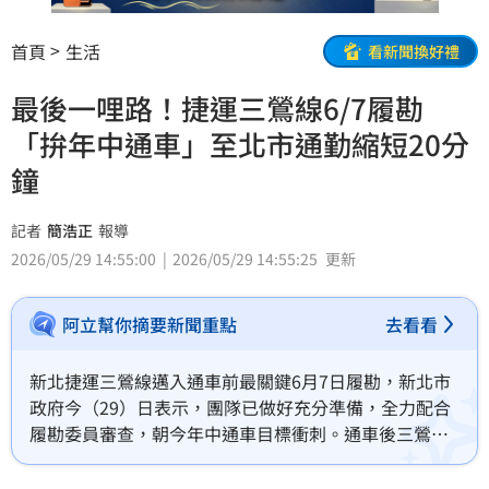
首頁
生活
看新聞換好禮
最後一哩路！捷運三鶯線6/7履勘
「拚年中通車」至北市通勤縮短20分
鐘
記者
簡浩正
報導
2026/05/29 14:55:00
2026/05/29 14:55:25
更新
阿立幫你摘要新聞重點
去看看
新北捷運三鶯線邁入通車前最關鍵6月7日履勘，新北市
政府今（29）日表示，團隊已做好充分準備，全力配合
履勘委員審查，朝今年中通車目標衝刺。通車後三鶯地
區往返台北市通勤時間，約能縮短20分鐘。（記者：簡
浩正）