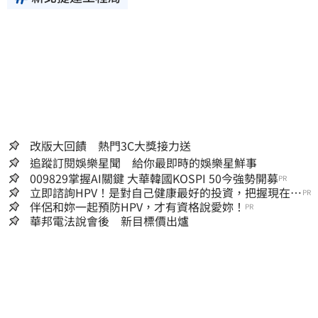
改版大回饋 熱門3C大獎接力送
追蹤訂閱娛樂星聞 給你最即時的娛樂星鮮事
009829掌握AI關鍵 大華韓國KOSPI 50今強勢開募
PR
立即諮詢HPV！是對自己健康最好的投資，把握現在不
PR
嫌晚！
伴侶和妳一起預防HPV，才有資格說愛妳！
PR
華邦電法說會後 新目標價出爐