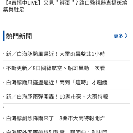
【#直播中LIVE】又見＂孵蛋＂? 路口監視器直播斑鳩
築巢駐足
熱門新聞
更多
新／白海豚颱風逼近！大雷雨轟雙北1小時
不斷更新／8日國籍航空、船班異動一次看
白海豚颱風擺盪逼近！雨到「這時」才趨緩
新／白海豚雨彈開轟！10縣市豪、大雨特報
白海豚劇烈降雨來了 8縣市大雨特報開炸
白海豚外圍雨帶特別紮實 鄭明典：別出門