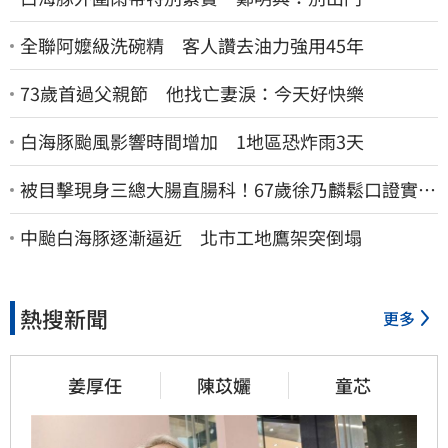
全聯阿嬤級洗碗精 客人讚去油力強用45年
73歲首過父親節 他找亡妻淚：今天好快樂
白海豚颱風影響時間增加 1地區恐炸雨3天
被目擊現身三總大腸直腸科！67歲徐乃麟鬆口證實
了 真實體況曝光
中颱白海豚逐漸逼近 北市工地鷹架突倒塌
熱搜新聞
更多
姜厚任
陳苡孋
童芯