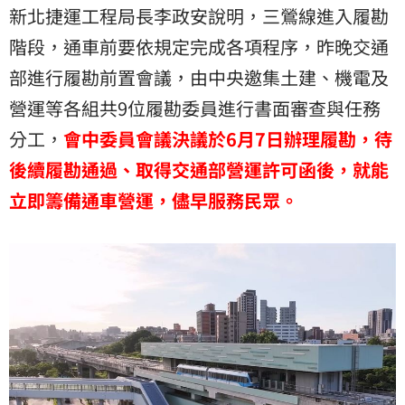
新北捷運工程局長李政安說明，三鶯線進入履勘
階段，通車前要依規定完成各項程序，昨晚交通
部進行履勘前置會議，由中央邀集土建、機電及
營運等各組共9位履勘委員進行書面審查與任務
分工，
會中委員會議決議於6月7日辦理履勘，待
後續履勘通過、取得交通部營運許可函後，就能
立即籌備通車營運，儘早服務民眾。