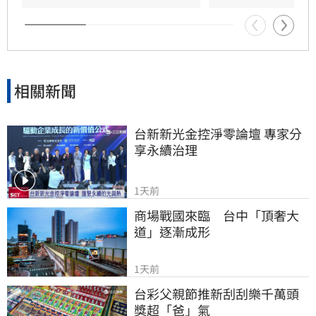
強調對女友背景知情且不擔憂。林宜君
相關新聞
台新新光金控淨零論壇 專家分
享永續治理
1天前
商場戰國來臨　台中「頂奢大
道」逐漸成形
1天前
台彩父親節推新刮刮樂千萬頭
獎超「爸」氣