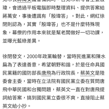
瑋
，會透過平板電腦即時整理資料、提供答案給
蔣萬安，事後遭諷有「殷瑋答」。對此，網紅
徐
閉
則認為，其實「殷瑋答」也不是什麼特殊現
象，幕僚的作用本來就是幫老闆做好一切功課，
並曝光藍綠差異。
徐閉發文，2000年政黨輪替，當時民進黨和陳水
扁為了表達善意，希望朝野和諧，於是任命具國
民黨籍的國防部長
唐飛
為行政院長，
蔡英文
是陸
委會主委，當時在立法院有國民黨立委在質問唐
飛中華民國和台獨問題，蔡英文一直在對唐飛提
詞給答案，搞到國民黨立委很不爽，直接阻止蔡
英文給小抄。