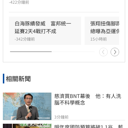
-422分鐘前
賽測試。
白海豚續發威　富邦統一
張翔扭傷腳踝下
延賽2天4戰打不成
總曝為亞運保護
-342分鐘前
15小時前
相關新聞
慈濟買BNT幕後　他：有人洗
腦不科學概念
3分鐘前
明年度國防預算將破1.1兆　藍