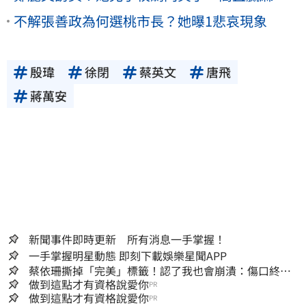
不解張善政為何選桃市長？她曝1悲哀現象
殷瑋
徐閉
蔡英文
唐飛
蔣萬安
新聞事件即時更新 所有消息一手掌握！
一手掌握明星動態 即刻下載娛樂星聞APP
蔡依珊撕掉「完美」標籤！認了我也會崩潰：傷口終究
會癒合
做到這點才有資格說愛你
PR
做到這點才有資格說愛你
PR