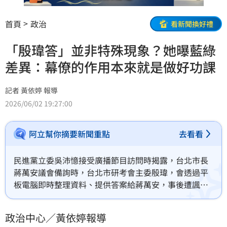
首頁
政治
看新聞換好禮
「殷瑋答」並非特殊現象？她曝藍綠
差異：幕僚的作用本來就是做好功課
記者 黃依婷 報導
2026/06/02 19:27:00
阿立幫你摘要新聞重點
去看看
民進黨立委吳沛憶接受廣播節目訪問時揭露，台北市長
蔣萬安議會備詢時，台北市研考會主委殷瑋，會透過平
板電腦即時整理資料、提供答案給蔣萬安，事後遭諷有
「殷瑋答」。對此，網紅徐閉則認為，其實「殷瑋答」
也不是什麼特殊現象，幕僚的作用本來就是幫老闆做好
政治中心／黃依婷報導
一切功課，並曝光藍綠差異。