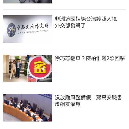
非洲這國拒絕台灣護照入境　
外交部發聲了
徐巧芯翻車？陳柏惟曬2照回擊
沒放颱風整備假　蔣萬安臉書
遭網友灌爆