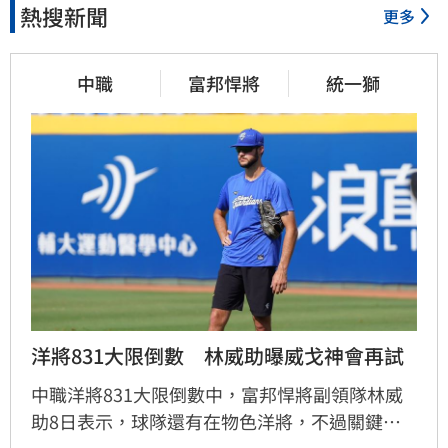
熱搜新聞
更多
中職
富邦悍將
統一獅
洋將831大限倒數　林威助曝威戈神會再試
中職洋將831大限倒數中，富邦悍將副領隊林威
助8日表示，球隊還有在物色洋將，不過關鍵在
先考察剛升上一軍的瑪蒂斯，且會讓威哥神再出