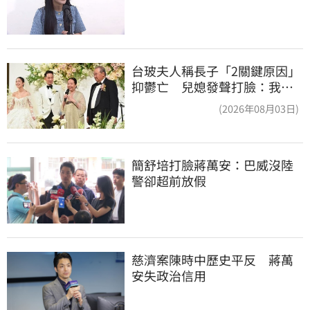
台玻夫人稱長子「2關鍵原因」
抑鬱亡 兒媳發聲打臉：我從
來不信⋯
(2026年08月03日)
簡舒培打臉蔣萬安：巴威沒陸
警卻超前放假
慈濟案陳時中歷史平反　蔣萬
安失政治信用