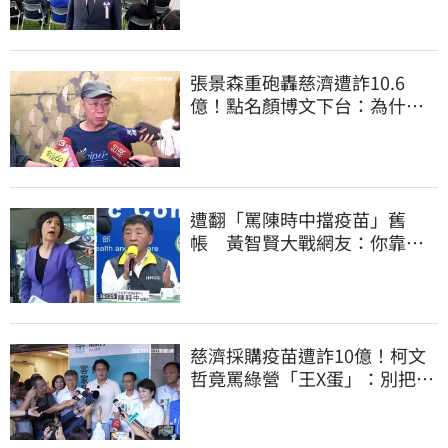
張景森重砲轟慈濟遭詐10.6
億！點名顏博文下台：為什麼
這麼好騙？
遭翻「罵陳時中擋疫苗」舊
帳 黃智賢大戰網友：你靠我
活下來的
慈濟採購疫苗遭詐10億！柯文
哲竟罵綠營「王X蛋」：別把全
國人民當白痴