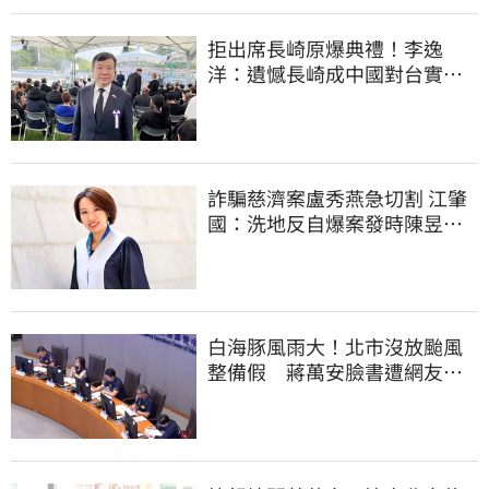
拒出席長崎原爆典禮！李逸
洋：遺憾長崎成中國對台實施
法律戰的執行工具
詐騙慈濟案盧秀燕急切割 江肇
國：洗地反自爆案發時陳昱瑄
與市府關係
白海豚風雨大！北市沒放颱風
整備假 蔣萬安臉書遭網友灌
爆：標準在哪？