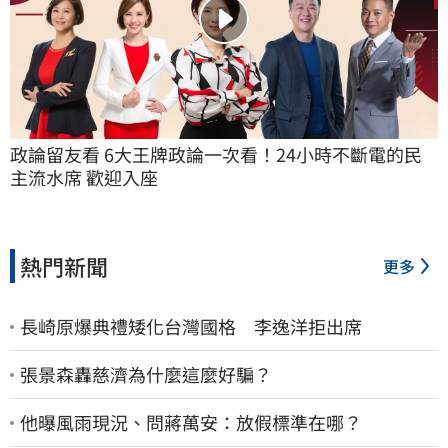
政論留友看 6大王牌政論一次看！24小時不斷電的民
主流水席 歡迎入座
熱門新聞
更多
長崎原爆典禮矮化台灣國格 李逸洋拒出席
張景森轟慈濟為什麼這麼好騙？
他曝風雨現況、問蔣萬安：放假標準在哪？