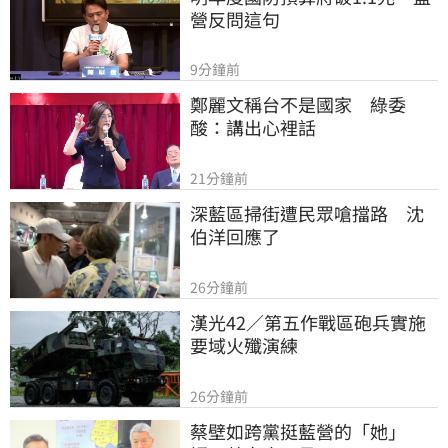
營反問這句
9分鐘前
鄭麗文稱台不是國家　綠委
酸：講出心裡話
21分鐘前
深藍區掃街遭民眾嗆擋路　沈
伯洋回應了
26分鐘前
漢光42／第五作戰區砲兵實施
要域火殲演練
26分鐘前
蔡壁如跨黨挺藍營的「她」