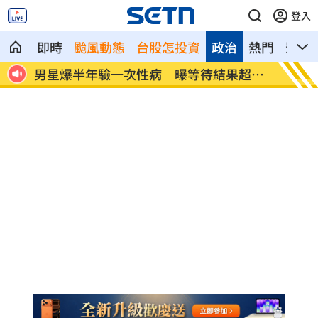
登入
即時
颱風動態
台股怎投資
政治
熱門
影音
界追
男星爆半年驗一次性病 曝等待結果超忐
佐藤二
忑
停