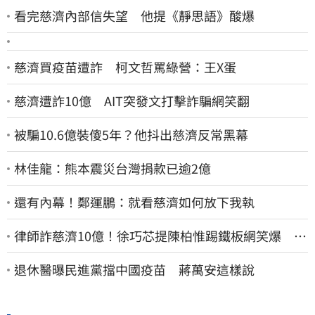
看完慈濟內部信失望 他提《靜思語》酸爆
慈濟買疫苗遭詐 柯文哲罵綠營：王X蛋
慈濟遭詐10億 AIT突發文打擊詐騙網笑翻
被騙10.6億裝傻5年？他抖出慈濟反常黑幕
林佳龍：熊本震災台灣捐款已逾2億
還有內幕！鄭運鵬：就看慈濟如何放下我執
律師詐慈濟10億！徐巧芯提陳柏惟踢鐵板網笑爆 律
師再曬1照補刀
退休醫曝民進黨擋中國疫苗 蔣萬安這樣說