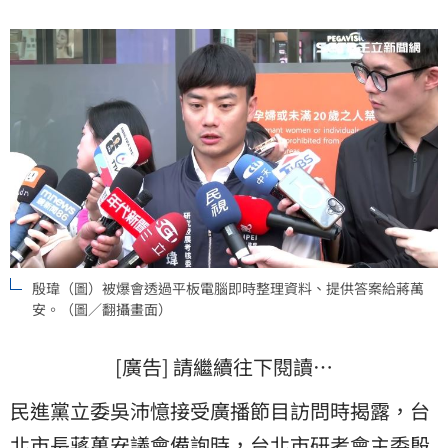
殷瑋（圖）被爆會透過平板電腦即時整理資料、提供答案給蔣萬
安。（圖／翻攝畫面）
[廣告] 請繼續往下閱讀…
民進黨立委吳沛憶接受廣播節目訪問時揭露，台
北市長
蔣萬安
議會備詢時，台北市研考會主委
殷