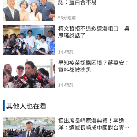
認：藍白合不易
56分鐘前
柯文哲拒不道歉還爆粗口　吳
思瑤說話了
1小時前
早知疫苗採購困境？蔣萬安：
資料都被塗黑
1小時前
其他人也在看
拒出席長崎原爆典禮！李逸
洋：遺憾長崎成中國對台實施
法律戰的執行工具