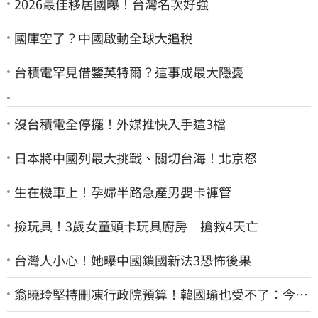
2026最佳移居國曝！台灣名次好強
國庫空了？中國啟動全球大追稅
台積電罕見借鑒英特爾？這事成最大隱憂
沒台積電全停擺！外媒推快入手這3檔
日本將中國列最大挑戰、關切台海！北京怒
生在機車上！孕婦半路急產男嬰卡褲管
撿玩具！3歲女童頭卡玩具廚房 搶救4天亡
台灣人小心！她曝中國鎖國新法3恐怖後果
翁曉玲堅持刪凍行政院預算！韓國瑜也受不了：今年
剩4個月你思考一下