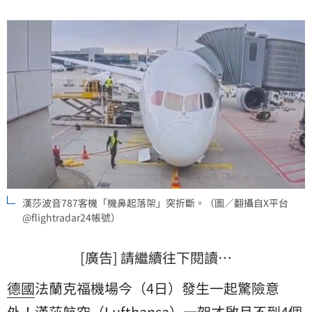
漢莎波音787客機「機鼻起落架」突折斷。（圖／翻攝自X平台
@flightradar24帳號）
[廣告] 請繼續往下閱讀…
德國
法蘭克福機場今（4日）發生一起驚險意
外！
漢莎
航空
（Lufthansa）一架才啟月不到4個