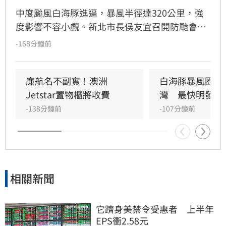
中度颱風白海豚進逼，暴風半徑達320公里，強
度影響不容小覷。新北市長侯友宜召開防颱會
議，要求市府團隊與29區公所全面戒備，針對易
-168分鐘前
受災點、重大工程及公共設施進行預防性加固，
嚴防強陣風與週末豪雨帶來的災情。市府呼籲市
民提前檢查陽台排水、固定招牌，颱風期間避免
廉航名不副實！澳洲
白海豚暴風圈恐
前往山區或海邊，並透過新北災訊E點通隨時掌
Jetstar置物櫃將收費
灣　最快明發海
握最新防災資訊，共同守護城市安全。
-138分鐘前
-107分鐘前
相關新聞
它躋身美禁令受惠者　上半年
EPS衝2.58元