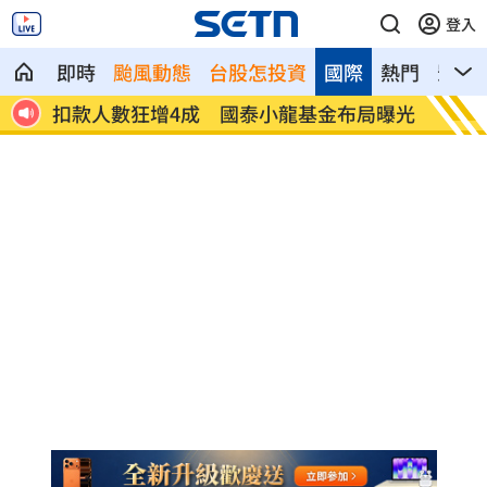
登入
即時
颱風動態
台股怎投資
國際
熱門
影音
12
扣款人數狂增4成 國泰小龍基金布局曝光
車是我
費