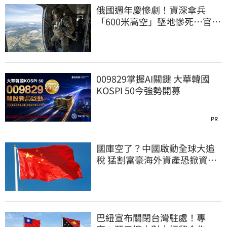
俄國週年慶慘劇！資深傘兵
「600米高空」墜地慘死…官方
噤聲、畫面瘋傳
009829掌握AI關鍵 大華韓國
KOSPI 50今強勢開募
PR
國庫空了？中國啟動全球大追
稅 猛割富豪海外資產恐掀資金
逃亡潮
巴紐宣布關閉台灣駐處！專