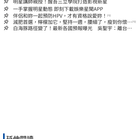
明星講師親授！醒吾三立學院打造影視新星
一手掌握明星動態 即刻下載娛樂星聞APP
伴侶和妳一起預防HPV，才有資格說愛妳！
PR
減肥首選，檸檬加它，堅持一週，腰細了，瘦到你懷疑
PR
人生
白海豚路徑變了！最新各國預報曝光 吳聖宇：離台灣
又更近一點
延伸閱讀