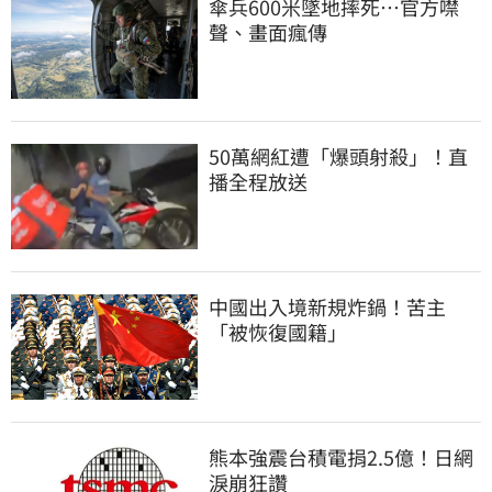
傘兵600米墜地摔死…官方噤
聲、畫面瘋傳
50萬網紅遭「爆頭射殺」！直
播全程放送
中國出入境新規炸鍋！苦主
「被恢復國籍」
熊本強震台積電捐2.5億！日網
淚崩狂讚