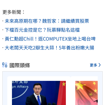
更多新聞：
未來高原期在哪？魏哲家：請繼續買股票
下檔百元金控是它？阮慕驊點名這檔
黃仁勳超Chill！逛COMPUTEX坐地上喝台啤
大老闆天天吃2瓣生大蒜！5年養出粉嫩大腸
國際頭條
更多