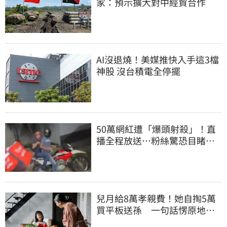
家：預示擴大對中經貿合作
AI沒退燒！美媒推快入手這3檔
神股 沒台積電全停擺
50萬網紅遭「爆頭射殺」！直
播全程放送…粉絲驚恐目睹慘
死過程
兒月給8萬孝親費！她自掏5萬
買平板送孫 一句話愣原地
「傷心不已」