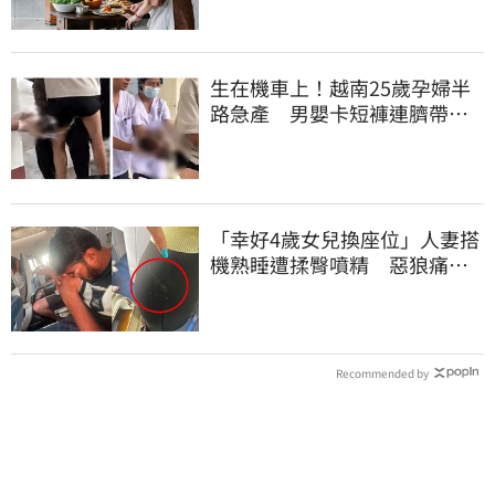
生在機車上！越南25歲孕婦半
路急產 男嬰卡短褲連臍帶奔
醫院
「幸好4歲女兒換座位」人妻搭
機熟睡遭揉臀噴精 惡狼痛哭
下跪磕頭求饒
Recommended by