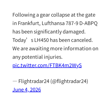
Following a gear collapse at the gate
in Frankfurt, Lufthansa 787-9 D-ABPQ
has been significantly damaged.
Today’s LH450 has been canceled.
We are awaiting more information on
any potential injuries.
pic.twitter.com/FTBK4m2WyS
— Flightradar24 (@flightradar24)
June 4, 2026