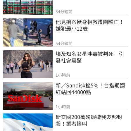
34分鐘前
他見搶案挺身相救遭圍毆亡！
嫌犯最小12歲
54分鐘前
埃及知名女星涉毒被判死　引
發社會震驚
1小時前
新／Sandisk挫5%！台指期翻
紅站回44000點
1小時前
斷交國200萬磅蝦遭我友邦封
殺！業者慘叫