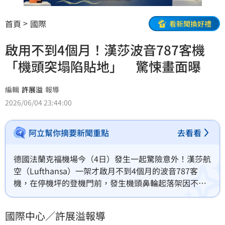
首頁
國際
看新聞換好禮
啟用不到4個月！漢莎波音787客機
「機頭突塌陷貼地」 驚悚畫面曝
編輯
許展溢
報導
2026/06/04 23:44:00
阿立幫你摘要新聞重點
去看看
德國法蘭克福機場今（4日）發生一起驚險意外！漢莎航
空（Lufthansa）一架才啟月不到4個月的波音787客
機，在停機坪的登機門前，發生機頭鼻輪起落架因不明
原因突然塌陷，導致直接著地。這起事故造成機上多名
工作人員受傷，相關事故原因還有待進一步釐清。
國際中心／許展溢報導