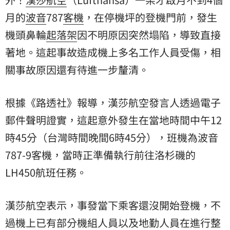
月的
波音
787
客機
，在停機坪的登機門前，發生
機頭鼻輪
起落架
因不明原因突然塌陷，導致直接
著地。這起事故造成機上多名工作人員受傷，相
關事故原因還有待進一步釐清。
根據《路透社》報導，漢莎航空發言人透過電子
郵件聲明證實，這起意外發生在當地時間中午12
時45分（台灣時間晚間6時45分），班機為波音
787-9客機，當時正準備執行前往洛杉磯的
LH450航班任務。
漢莎航空表示，事發當下乘客還沒開始登機，不
過機上已有部分機組人員以及地勤人員在進行整