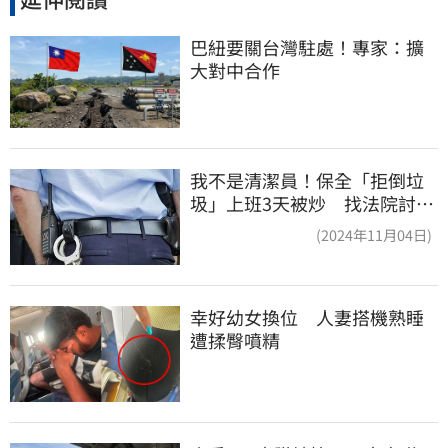
巴紐要關台灣駐處！專家：擴
大對中合作
我不是清潔員！保全「拒倒垃
圾」上班3天被炒 找法院討公
道結果出爐
(2024年11月04日)
幸好幼女換位　人妻搭機熟睡
遭揉臀噴精