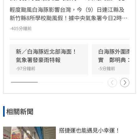
輕度颱風白海豚影響台灣，今（9）日連江縣及
新竹縣8所學校颱風假！據中央氣象署今日2時觀
測，白海豚中心位置在臺北東北東方3060公里之
-405分鐘前
海面上，以每小時4轉13公里速度，向西北西轉
北北西進行。其暴風圈已進入臺灣北部海面及東
北部海面，對臺灣北部海面及臺灣東北部海面構
新／白海豚近北部海面！
白海豚外圍雨帶
成威脅，預計白海豚強度有稍減弱且暴風圈有縮
氣象署發豪雨特報
實　鄭明典：別
小的趨勢，最快明日中午前解除海上颱風警報。
-97分鐘前
-5分鐘前
相關新聞
搭捷運也能遇見小幸運！