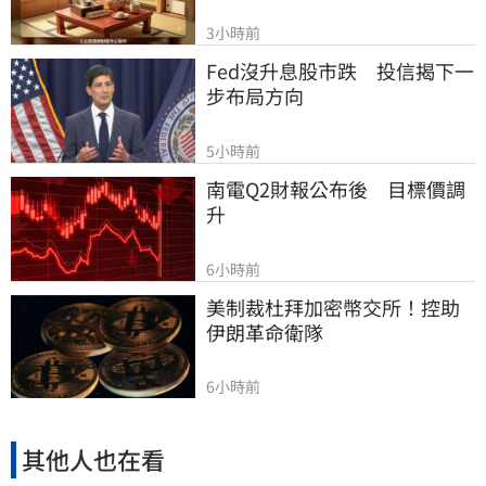
3小時前
Fed沒升息股市跌　投信揭下一
步布局方向
5小時前
南電Q2財報公布後　目標價調
升
6小時前
美制裁杜拜加密幣交所！控助
伊朗革命衛隊
6小時前
其他人也在看