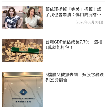
蔡依珊撕掉「完美」標籤！認
了我也會崩潰：傷口終究會癒
合
(2026年08月08日)
台灣GDP預估成長7.7%　這檔
1萬就能打包！
5檔股又被抓去關　妖股它暴跌
列25分撮合