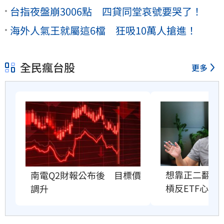
台指夜盤崩3006點 四貸同堂哀號要哭了！
海外人氣王就屬這6檔 狂吸10萬人搶進！
全民瘋台股
更多
想靠正二翻本
南電Q2財報公布後　目標價
槓反ETF心法
調升