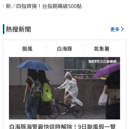
新／四指齊揚！台指期飆破500點
熱搜新聞
更多
颱風
白海豚
氣象署
白海豚海警最快這時解除！9日颱風假一覽