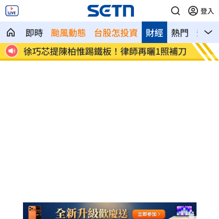
登入
即時
颱風動態
台股怎投資
財經
熱門
影音
照補刀
看完慈濟內部信失望 他提《靜思語》酸
台玻夫
爆