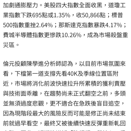
加劇通膨壓力。美股四大指數全面收黑，道瓊工
業指數下跌695點或1.35%，收50,866點；標普
500指數重挫2.64%；那斯達克指數暴跌4.17%；
費城半導體指數更慘跌10.26%，成為市場殺盤重
災區。
倫元投顧陳學進分析師認為，以目前市場氛圍來
看，下檔第一道支撐先看40K及季線位置區附
近，市場將消化前波快速拉升所累積的獲利賣壓
與技術面乖離，在趨勢尚未正式翻空之前，多頭
並無須過度悲觀，更不適合在急跌後盲目追空，
因為現階段最大的風險反而可能是修正尚未結束
前就過早看空，最終又被後續快速反彈重新軋回