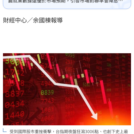
農就業數據遠優於市場預期，引發市場對聯準會降息時
程延後的憂慮，受到國際股市重挫衝擊，台指期夜盤狂
瀉3006點、也創下史上最大單日跌幅紀錄，台積電期貨
財經中心／余國棟報導
盤後重挫145元，預料今（8）日台股開盤將面臨龐大賣
壓考驗，恐將迎來史詩級崩跌。
受到國際股市重挫衝擊，台指期夜盤狂瀉3006點、也創下史上最