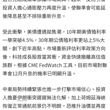
投資人擔心通膨壓力再度升溫，使聯準會可能延
後降息甚至不排除重新升息。
受此衝擊，美債遭遇拋售潮，10年期美債殖利率
一舉突破4.5%，30年期公債殖利率更站上5%大
關，創下近年高點。市場重新評估利率政策方向
後，科技成長股首當其衝，資金快速撤離高估值
族群。根據 CME FedWatch 工具，目前市場對聯
準會12月升息的機率已明顯升溫。
中東局勢持續緊張也進一步打擊市場信心。投資
人擔憂
伊朗
衝突遲遲無法化解，加上荷姆茲海峽
恢復正常通航前景仍不明朗，恐推升油價並再度