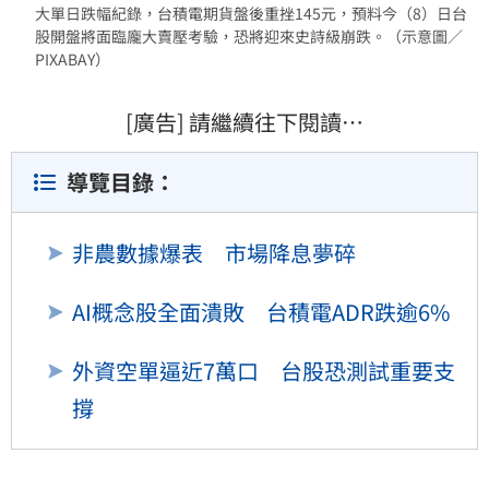
大單日跌幅紀錄，台積電期貨盤後重挫145元，預料今（8）日台
股開盤將面臨龐大賣壓考驗，恐將迎來史詩級崩跌。（示意圖／
PIXABAY）
[廣告] 請繼續往下閱讀…
導覽目錄：
非農數據爆表 市場降息夢碎
AI概念股全面潰敗 台積電ADR跌逾6%
外資空單逼近7萬口 台股恐測試重要支
撐