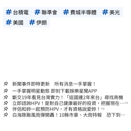
台積電
聯準會
費城半導體
美光
美國
伊朗
新聞事件即時更新 所有消息一手掌握！
一手掌握明星動態 即刻下載娛樂星聞APP
斷交19年看見台灣實力！「這國連2年來台」尋找商機
立即諮詢HPV！是對自己健康最好的投資，把握現在不
PR
嫌晚！
伴侶和妳一起預防HPV，才有資格說愛妳！
PR
白海豚颱風雨彈開轟！10縣市豪、大雨特報 恐下到明
天