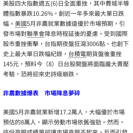
美股四大指數週五(6)日全面重挫，其中
費城半導
體
指數暴跌10.26%，創近一年多來最大單日跌
幅。
美國
5月非農就業數據遠優於市場預期，引
發市場對
聯準會
降息時程延後的憂慮，受到國際
股市重挫衝擊，台指期夜盤狂瀉3006點、也創下
史上最大單日跌幅紀錄，
台積電
期貨盤後重挫
145元，預料今（8）日台股開盤將面臨龐大賣壓
考驗，恐將迎來史詩級崩跌。
非農數據爆表 市場降息夢碎
美國5月非農就業新增17.2萬人，大幅優於市場
預估的8萬人，顯示勞動市場依舊強勁。然而，
這份亮眼成績單卻讓市場高興不起來，反而引發