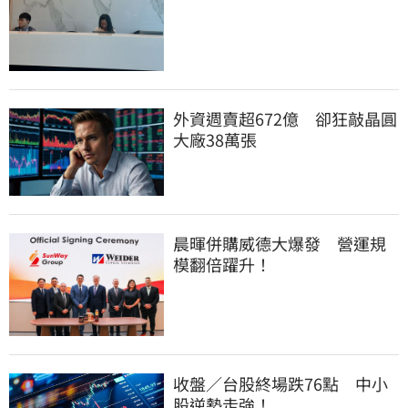
外資週賣超672億　卻狂敲晶圓
大廠38萬張
晨暉併購威德大爆發　營運規
模翻倍躍升！
收盤／台股終場跌76點　中小
股逆勢走強！