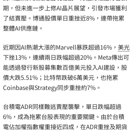
期，但未進一步上修AI晶片展望，引發市場獲利
了結賣壓。博通股價單日重挫近8%，連帶拖累
整體AI供應鏈。
近期因AI熱潮大漲的Marvell暴跌超過16%，
美光
下挫13%，連續兩日跌幅超過20%。Meta傳出可
能透過發行新股募集數百億美元投入AI建設，股
價大跌5.51%；比特幣跌破6萬美元，也拖累
Coinbase與Strategy同步重挫約7%。
台積電ADR同樣難逃賣壓襲擊，單日跌幅超過
6%，成為拖累台股表現的重要關鍵。由於台積
電佔加權指數權重接近四成，在ADR重挫及期貨