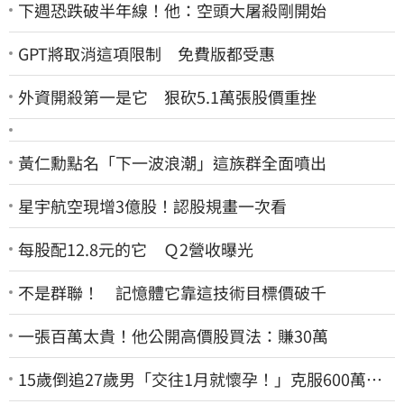
下週恐跌破半年線！他：空頭大屠殺剛開始
GPT將取消這項限制 免費版都受惠
外資開殺第一是它 狠砍5.1萬張股價重挫
黃仁勳點名「下一波浪潮」這族群全面噴出
星宇航空現增3億股！認股規畫一次看
每股配12.8元的它 Ｑ2營收曝光
不是群聯！ 記憶體它靠這技術目標價破千
一張百萬太貴！他公開高價股買法：賺30萬
15歲倒追27歲男「交往1月就懷孕！」克服600萬債
務 36歲美魔女當阿嬤了