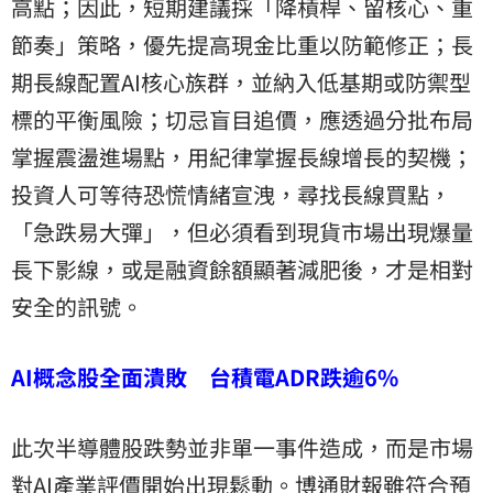
高點；因此，短期建議採「降槓桿、留核心、重
節奏」策略，優先提高現金比重以防範修正；長
期長線配置AI核心族群，並納入低基期或防禦型
標的平衡風險；切忌盲目追價，應透過分批布局
掌握震盪進場點，用紀律掌握長線增長的契機；
投資人可等待恐慌情緒宣洩，尋找長線買點，
「急跌易大彈」，但必須看到現貨市場出現爆量
長下影線，或是融資餘額顯著減肥後，才是相對
安全的訊號。
AI概念股全面潰敗 台積電ADR跌逾6%
此次半導體股跌勢並非單一事件造成，而是市場
對AI產業評價開始出現鬆動。博通財報雖符合預