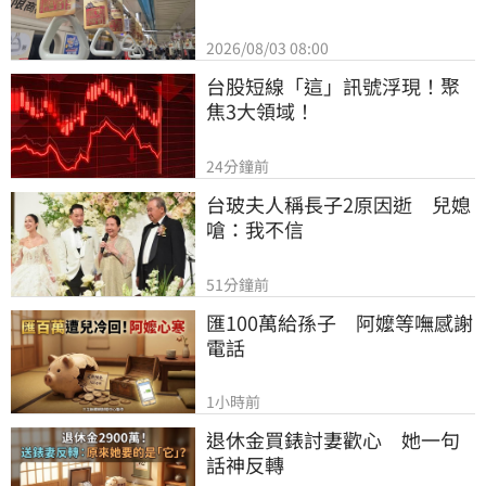
2026/08/03 08:00
台股短線「這」訊號浮現！聚
焦3大領域！
24分鐘前
台玻夫人稱長子2原因逝　兒媳
嗆：我不信
51分鐘前
匯100萬給孫子　阿嬤等嘸感謝
電話
1小時前
退休金買錶討妻歡心　她一句
話神反轉