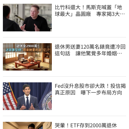
比竹科還大！馬斯克喊蓋「地
球最大」晶圓廠 專家揭3大隱
憂
退休男送妻120萬名錶竟遭冷回
這句話 讓他驚覺多年婚姻全
是盲點
Fed沒升息股市卻大跌！投信揭
真正原因 曝下一步布局方向
哭暈！ETF存到2000萬退休