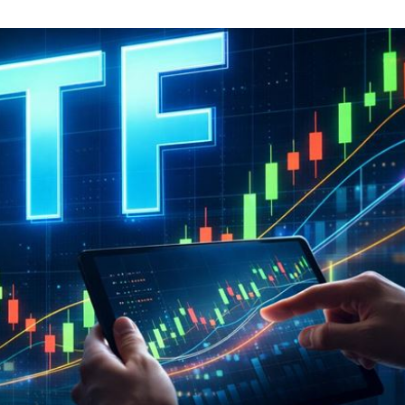
哭了
23:36
23:34
:33
開嗆
23:33
成形
12:00
」氣
12:00
場！
10:30