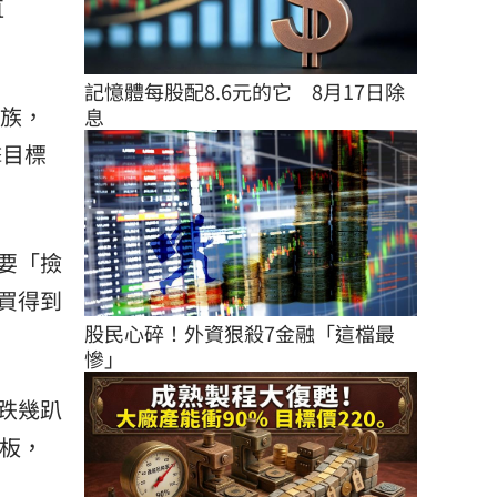
直
記憶體每股配8.6元的它　8月17日除
資族，
息
擊目標
要「撿
買得到
股民心碎！外資狠殺7金融「這檔最
慘」
跌幾趴
停板，