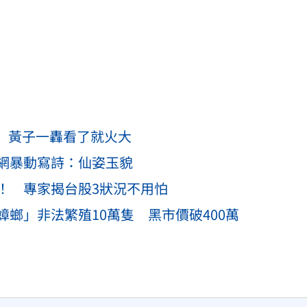
」 黃子一轟看了就火大
網暴動寫詩：仙姿玉貌
！ 專家揭台股3狀況不用怕
螂」非法繁殖10萬隻 黑市價破400萬