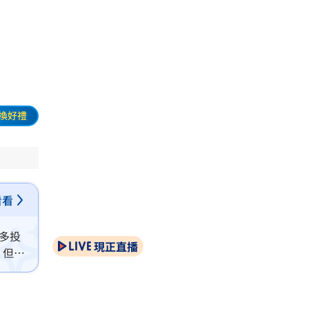
」
換好禮
看看
多投
現正直播
，但也