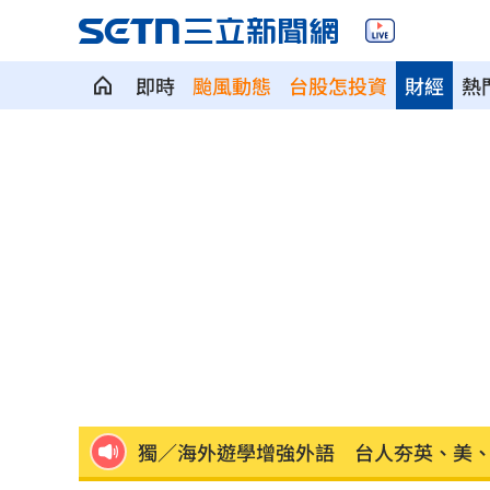
即時
颱風動態
台股怎投資
財經
熱
新／四指齊揚！台指期飆破500點
00:48
慈濟遭詐10.6億元！全款拿回解方曝
00:
稱龍蝦咬完就吐 爆李世宗要信徒喝精
樂天女孩淚揭往事 愛意表達障礙遭重
一張百萬太貴！他公開高價股買法：賺3
獨／海外遊學增強外語 台人夯英、美