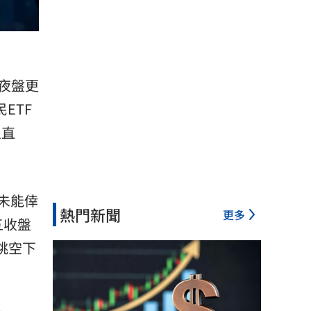
夜盤更
ETF
人直
未能倖
熱門新聞
更多
五收盤
跳空下