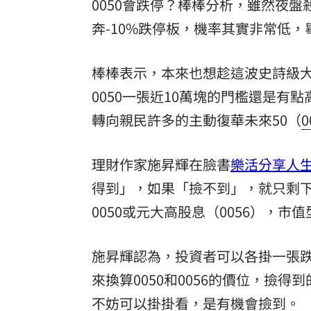
0050會跌停？棒棒分析，雖然夜盤
奔-10%跌停板，機率其實非常低
棒棒表示，本來也想趁這波史詩級大
0050一張近10萬塊的門檻還是
轉向親民許多的主動復華未來50（
0
理財作家施昇輝在臉書
樂活分享人
得到」，如果「撿不到」，就只剩
0050或元大高股息（0056），
施昇輝認為，投資者可以各掛一張
來換算0050和0056的價位，撿
不妨可以掛掛看，是有機會撿到。