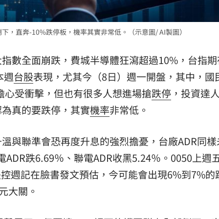
熱潮
10:00
下，直奔-10%跌停板，機率其實非常低。（示意圖/ AI製圖）
15
指數全面崩跌，費城半導體狂瀉超過10%，台指期
本週
台股
表現，尤其今（8日）週一開盤，其中，國民
擔心受衝擊，但也有很多人想進場搶
跌停
，投資達
認為真的要跌停，其實
機率
非常低。
溫與聯準會恐再度升息的強烈擔憂，台廠ADR同樣
ADR跌6.69％、聯電ADR收黑5.24％。0050上週
理財失控週記在臉書發文預估，今可能會出現6%到7%的
0元大關。