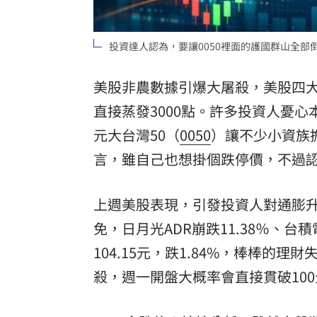
8國球員齊聚高雄 Formosa 7s掀足球
投資達人認為，要讓0050裡面的護國群山全部倒
理想混蛋號召粉絲跨海追星吃美食！
18:
美股非農數據引爆大屠殺，美股四大
直接蒸發3000點。許多投資人憂心
元大台灣50（
0050
）讓不少小資族
言，雖自己也想掛個跌停價，不過
上週美股表現，引發投資人對通膨升
免，日月光ADR崩跌11.38％、台積電
104.15元，跌1.84%，棒棒的
殺，週一開盤大概率會直接貫破10