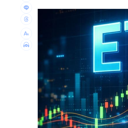
獨／北勢棒球隊穿破鞋拚冠軍 台僑看
南港Lalaport鷹架坍塌！3櫃位暫停營業
疊單計薪遭控違法 UberEats都說了
23
北市教育局再喊虐童案遭渲染！林月琴
台灣彩券開獎直播中
20:31
LIVE三立+24小時直播
15:27
三立iNEWS新聞台線上直播
18:00
商場戰國來臨 台中「頂奢大道」逐漸
台彩父親節推新刮刮樂千萬頭獎超「爸
「拍片人的多重宇宙」職涯論壇9/12登