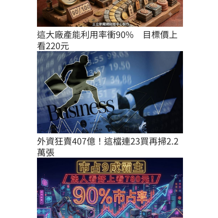
這大廠產能利用率衝90%　目標價上
看220元
外資狂賣407億！這檔連23買再掃2.2
萬張