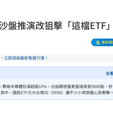
原因
00:26
人沙盤推演改狙擊「這檔ETF
槓警
00:23
鎮濤
00:22
看新聞
趨緩
00:19
，立即諮詢最新售屋行情！
懂事
00:12
去
打點
23:59
費城半導體狂瀉超過10%，台指期夜盤更直接蒸發3000點。許
中，國民ETF元大台灣50（0050）讓不少小資族擔心受衝擊
23:53
想掛個跌停價，不過認為真的要跌停，其實機率非常低。
:48