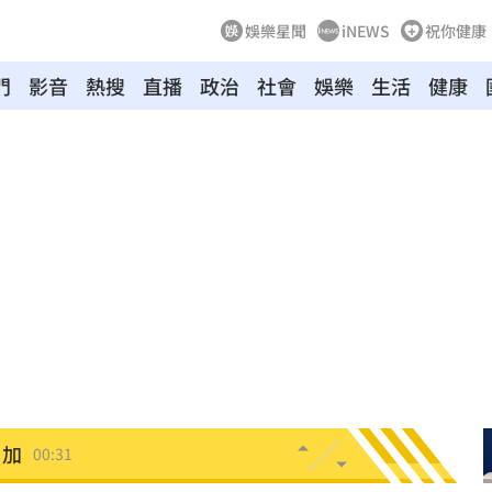
娛樂星聞
iNEWS
祝你健康
門
影音
熱搜
直播
政治
社會
娛樂
生活
健康
47
油
00:43
擊
00:41
0萬
00:36
、加
00:31