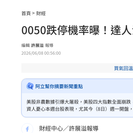
長尾獼猴失控狂襲居民！官方追查異常
首頁
財經
伊波拉失控！專家憂病毒恐已突變
00:23
0050跌停機率曝！達
飲料空盒找嘸地方丟 騎車咬著遭攔查
63歲章小蕙吐露心聲：後悔當年嫁給鍾
編輯
許展溢
報導
2026/06/08 00:56:00
白海豚颱風擺盪逼近！雨到「這時」才
買氣回溫
最遺憾童年記憶空白 禹菡：當年真不
每股配12.8元的它 Ｑ2營收曝光
00:00
阿立幫你摘要新聞重點
連續2場安打！ 林安可掃二壘打貢獻1
美股非農數據引爆大屠殺，美股四大指數全面崩跌，
資人憂心本週台股表現，尤其今（8日）週一開盤，其
歐洲避暑天堂失守！地中海熱到像溫泉
有很多人想進場搶跌停，投資達人直言，雖自己也
3歲米格魯偷吃軟糖 被催吐後好有戲
23
財經中心／許展溢報導