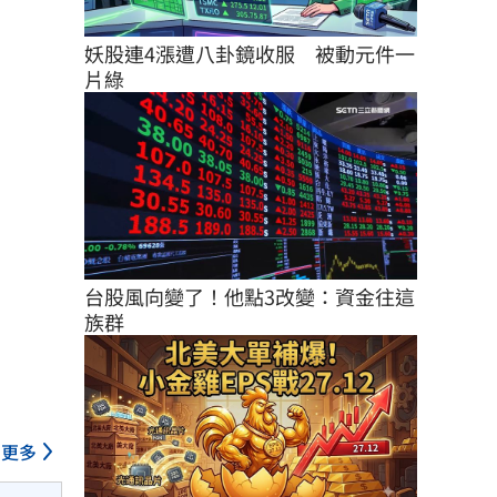
妖股連4漲遭八卦鏡收服　被動元件一
片綠
台股風向變了！他點3改變：資金往這
族群
更多