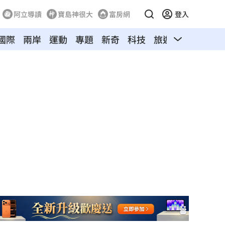
阿立導讀
寶島神很大
富房網
登入
國際
兩岸
運動
專題
新奇
科技
旅遊
汽車
寵物