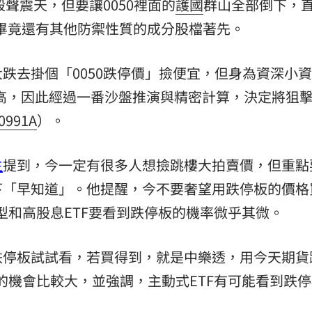
殺聲震天，但要讓0050裡面的
護國
群山全部倒下，
，畢竟還有其他防禦性質的成分股檔著先。
跌去掛個「0050跌停價」撿便宜，但身為資深小
有點高，因此經過一番沙盤推演與精密計算，決定將狙
0991A
）。
生
提到，今一定有很多人想撿跳樓大拍賣價，但重點
下「早知道」。他提醒，今不要奢望用跌停板的價格
市值型和高股息ETF要看到跌停板的機率微乎其微。
跌停板試試看，若買得到，就是中樂透，用今天期貨
得到的機會比較大，並強調，主動式ETF有可能看到跌