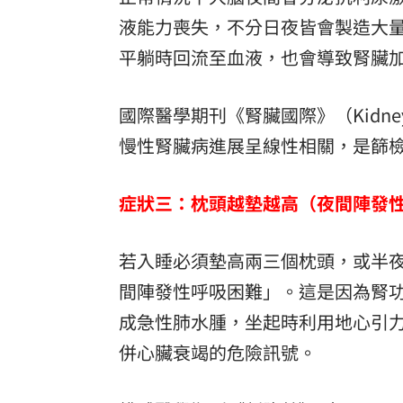
液能力喪失，不分日夜皆會製造大
平躺時回流至血液，也會導致腎臟
國際醫學期刊《腎臟國際》（Kidney I
慢性腎臟病進展呈線性相關，是篩
症狀三：枕頭越墊越高（夜間陣發
若入睡必須墊高兩三個枕頭，或半
間陣發性呼吸困難」。這是因為腎
成急性肺水腫，坐起時利用地心引
併心臟衰竭的危險訊號。