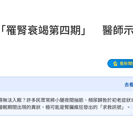
威脅
15:28
上工
15:27
「罹腎衰竭第四期」 醫師
交易
15:23
曝光
15:22
缸
15:19
看新聞
死光
15:19
去
做
15:18
了
15:16
得無法入眠？許多民眾常將小腿夜間抽筋、頻尿歸咎於初老症狀
睡眠期間出現的異狀，極可能是腎臟瘋狂發出的「求救訊號」。
15:13
塗黑
15:11