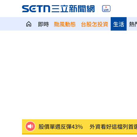
即時
颱風動態
台股怎投資
生活
熱
新／女大生產子藏屍！檢依殺人罪嫌聲
白海豚挾暴風擾台 飲料店玻璃門被吹
淡水社區高空拋物砸4車 1家3口遭警函
林逸欣曬林春銘生前珍貴身影 全網看
新／温嵐病後首公開露面 親揭健康現
股價單週反彈43% 外資看好這檔列首