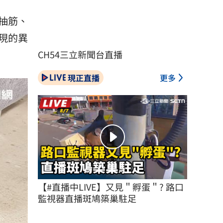
抽筋、
現的異
CH54三立新聞台直播
現正直播
更多
【#直播中LIVE】又見＂孵蛋＂? 路口
監視器直播斑鳩築巢駐足