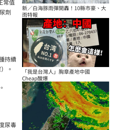
至正常值
新／白海豚雨彈開轟！10縣市豪、大
尿劑
雨特報
腫持續
尿）。
「我是台灣人」胸章產地中國　
Cheap酸爆
。
度尿毒