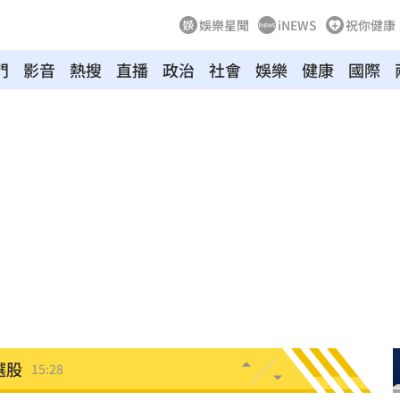
娛樂星聞
iNEWS
祝你健康
門
影音
熱搜
直播
政治
社會
娛樂
健康
國際
押
15:35
倒
15:33
送
15:29
哭了
15:29
況
15:28
選股
15:28