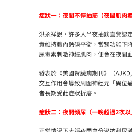
症狀一：夜間不停抽筋（夜間肌肉
洪永祥說，許多人半夜抽筋直覺認
責維持體內鈣磷平衡，當腎功能下
尿毒素刺激神經肌肉，便會在夜間
發表於《美國腎臟病期刊》（AJKD
交互作用會導致周圍神經元「異位過
者長期受此症狀折磨。
症狀二：夜間頻尿（一晚超過2次以
正常情況下大腦夜間會分泌抗利尿激