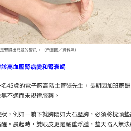
熱潮
10:00
15
是腎臟出問題的警訊 。（示意圖／資料照）
確診高血壓腎病變和腎衰竭
名45歲的電子廠高階主管張先生，長期因加班應酬
覺無不適而未規律服藥。
症狀，例如一躺下就胸悶如大石壓胸，必須將枕頭墊
痛醒。晨起時，雙眼皮更是嚴重浮腫，整天陷入無法