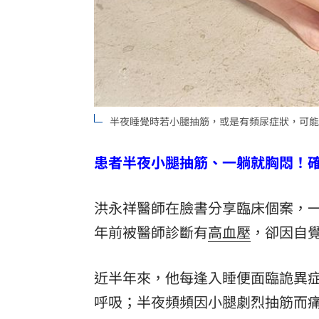
8國球員齊聚高雄 Formosa 7s掀足球
理想混蛋號召粉絲跨海追星吃美食！
18:
半夜睡覺時若小腿抽筋，或是有頻尿症狀，可能
患者半夜小腿抽筋、一躺就胸悶！
洪永祥醫師在臉書分享臨床個案，一
年前被醫師診斷有
高血壓
，卻因自
近半年來，他每逢入睡便面臨詭異
呼吸；半夜頻頻因小腿劇烈抽筋而