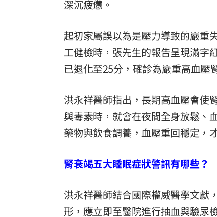
深沉疲憊。
起初家屬誤以為是壓力導致的嚴重
工健檢時，張先生的報告呈現滿字紅
已退化至25分，確診為嚴重高血壓
洪永祥醫師指出，長期高血壓會使
與毒素時，就會在夜間全身放鬆、
藥物與飲食調養，血壓重回穩定，
腎衰竭五大睡眠症狀警訊有哪些？
洪永祥醫師結合國際權威醫學文獻
形，應立即至醫院進行抽血與驗尿