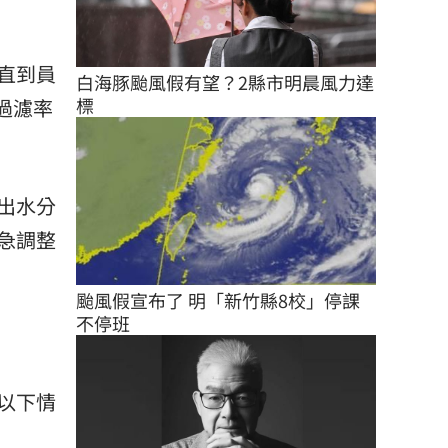
直到員
白海豚颱風假有望？2縣市明晨風力達
標
過濾率
出水分
急調整
颱風假宣布了 明「新竹縣8校」停課
不停班
以下情