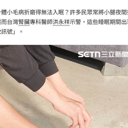
15:08
身體小毛病折磨得無法入眠？許多民眾常將小腿夜間
音檔
15:07
然而台灣
腎臟
專科醫師
洪永祥
示警，這些睡眠期間出
救訊號」。
判
15:06
災情
15:03
」氣
12:00
成形
12:00
場！
10:30