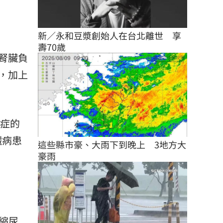
新／永和豆漿創始人在台北離世　享
壽70歲
腎臟負
，加上
血症的
臟病患
這些縣市豪、大雨下到晚上　3地方大
豪雨
縮尿