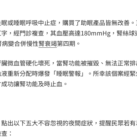
失眠或睡眠呼吸中止症，購買了助眠產品皆無改善。
字，經門診複查，其血壓高達180mmHg，腎絲球
腎病變合併慢性
腎衰竭
第四期。
腎臟微血管硬化壞死，當腎功能被摧毀、無法正常排
血液重新分配時爆發「睡眠警報」。所幸該個案經緊
才成功讓腎功能及時止血。
，點出以下五大不容忽視的夜間症狀，提醒民眾若有
檢查：