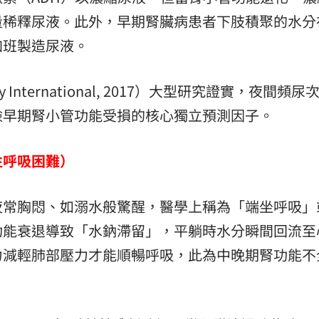
量稀釋尿液。此外，早期腎臟病患者下肢積聚的水分
加班製造尿液。
nternational, 2017）大型研究證實，夜間頻尿
檢早期腎小管功能受損的核心獨立預測因子。
性呼吸困難）
夜常胸悶、如溺水般驚醒，醫學上稱為「端坐呼吸」
功能衰退導致「水鈉滯留」，平躺時水分瞬間回流至
力減輕肺部壓力才能順暢呼吸，此為中晚期腎功能不