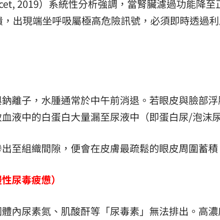
ncet, 2019）系統性分析強調，當腎臟濾過功能降
潰，出現端坐呼吸屬極高危險訊號，必須即時透過利
。
與鈉離子，水腫通常於中午前消退。若眼皮與臉部浮
血液中的白蛋白大量漏至尿液中（即蛋白尿/泡沫
滲出至組織間隙，便會在皮膚最疏鬆的眼皮周圍蓄積
慢性尿毒疲憊）
因體內尿素氮、肌酸酐等「尿毒素」無法排出。高濃