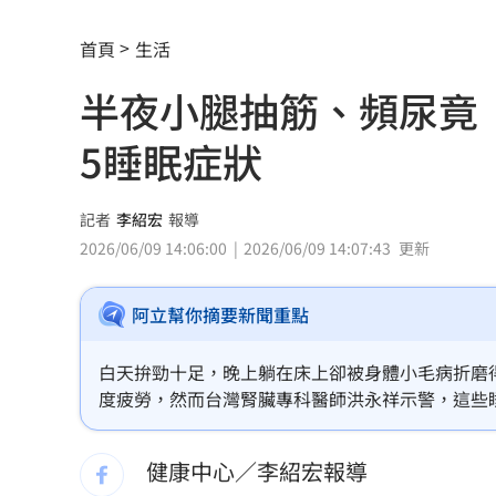
白海豚正通過！「這地區」要嚴防風雨
首頁
生活
颱風發威！陽明山風強雨驟 包商冒雨
半夜小腿抽筋、頻尿竟
不用熬夜操盤！ 那斯達克拍板23小時
5睡眠症狀
《勸世三姊妹》進軍百老匯 驚人代價
新／高雄旅館命案！長租男全裸倒臥浴
記者
李紹宏
報導
2026/06/09 14:06:00
2026/06/09 14:07:43
更新
問AI種田出事 老農照配方噴藥結果全
阿立幫你摘要新聞重點
命理師曝鬼月8禁忌示警：這件事千萬別
柯文哲拒不道歉還爆粗口 吳思瑤說話
白天拚勁十足，晚上躺在床上卻被身體小毛病折磨
度疲勞，然而台灣腎臟專科醫師洪永祥示警，這些
比花還搶鏡！張員瑛「1提問」粉絲嗨翻
健康中心／李紹宏報導
早知疫苗採購困境？蔣萬安：資料都被