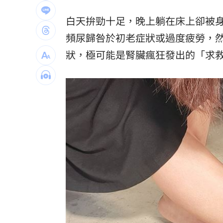
捷星、卡達航空險相撞 驚險畫面曝光
白天拚勁十足，晚上躺在床上卻被
經紀人車內強吻女星挨告！最終栽在錄
頻尿
歸咎於初老症狀或過度疲勞，
狀，極可能是腎臟瘋狂發出的「求
李茂珍槓上前東家 21億韓元官司將宣
拔老樹吹歪電線杆！學者曝淡水龍捲風
台灣彩券開獎直播中
20:31
LIVE三立+24小時直播
15:27
三立iNEWS新聞台線上直播
18:00
台彩父親節推新刮刮樂千萬頭獎超「爸
商場戰國來臨 台中「頂奢大道」逐漸
「拍片人的多重宇宙」職涯論壇9/12登