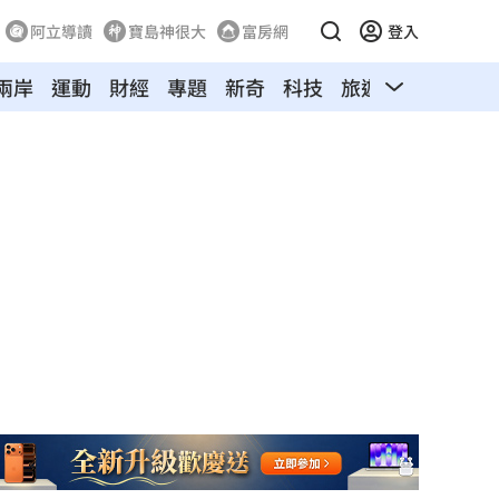
阿立導讀
寶島神很大
富房網
登入
兩岸
運動
財經
專題
新奇
科技
旅遊
汽車
寵物