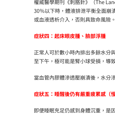
權威醫學期刊《刺胳針》（The La
30％以下時，體液排泄平衡全面崩
或血液透析介入，否則具致命風險
症狀四：起床眼皮腫、臉部浮腫
正常人可於數小時內排出多餘水分
至下午，極可能是腎小球受損，導致
當血管內膠體滲透壓崩潰後，水分
症狀五：睡醒後仍有嚴重疲累感（
即便睡眠充足仍感到身體沉重，是