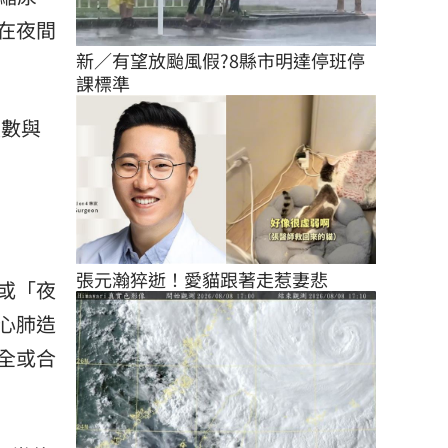
在夜間
新／有望放颱風假?8縣市明達停班停
課標準
次數與
張元瀚猝逝！愛貓跟著走惹妻悲
或「夜
心肺造
全或合