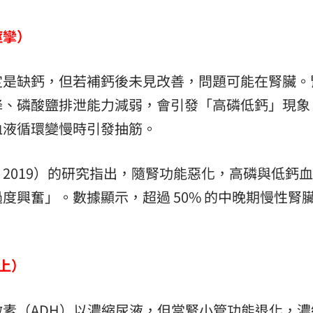
痙攣）
定是缺鈣，但若補鈣後未見改善，問題可能在腎臟。
降、磷酸鹽排泄能力減弱，會引發「高磷低鈣」現象
血液循環變慢時引發抽筋。
, 2019）的研究指出，隨腎功能惡化，高磷與低鈣
度興奮」。數據顯示，超過 50% 的中晚期慢性腎
上）
素（ADH）以濃縮尿液，但當腎小管功能退化，濃