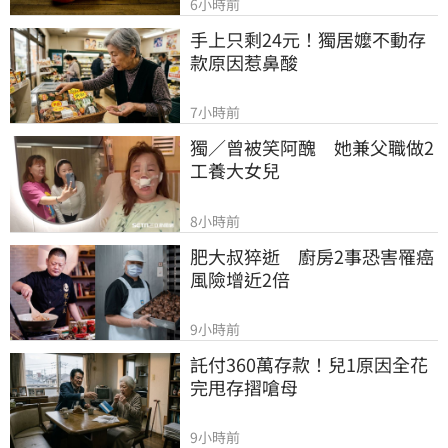
6小時前
手上只剩24元！獨居嬤不動存
款原因惹鼻酸
7小時前
獨／曾被笑阿醜　她兼父職做2
工養大女兒
8小時前
肥大叔猝逝　廚房2事恐害罹癌
風險增近2倍
9小時前
託付360萬存款！兒1原因全花
完甩存摺嗆母
9小時前