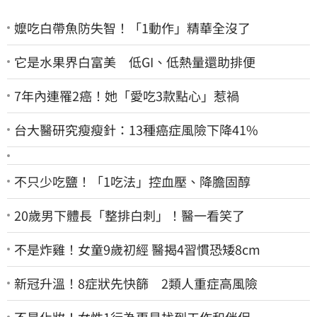
嬤吃白帶魚防失智！「1動作」精華全沒了
它是水果界白富美 低GI、低熱量還助排便
7年內連罹2癌！她「愛吃3款點心」惹禍
台大醫研究瘦瘦針：13種癌症風險下降41%
不只少吃鹽！「1吃法」控血壓、降膽固醇
20歲男下體長「整排白刺」！醫一看笑了
不是炸雞！女童9歲初經 醫揭4習慣恐矮8cm
新冠升溫！8症狀先快篩 2類人重症高風險
不是化妝！女性1行為更易找到工作和伴侶