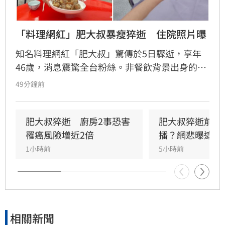
「料理網紅」肥大叔暴瘦猝逝　住院照片曝
知名料理網紅「肥大叔」驚傳於5日驟逝，享年
46歲，消息震驚全台粉絲。非餐飲背景出身的
他，憑藉親切教學與拚勁，將直播事業經營得有
49分鐘前
聲有色，創下年營收破億的輝煌佳績。然而粉絲
回顧其生前直播，發現他身形明顯消瘦、雙頰凹
陷，狀態顯得相當疲憊。肥大叔自2021年起頻傳
肥大叔猝逝　廚房2事恐害
肥大叔猝逝前為
健康警訊，雖曾於2022年住院開刀，但出院後仍
罹癌風險增近2倍
播？網悲曝這原
堅持返回工作崗位，直到最後一刻仍心繫直播。
1小時前
5小時前
對於肥大叔的確切死因，家屬目前尚未對外說
明。
相關新聞