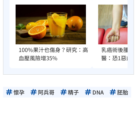
100%果汁也傷身？研究：高
乳癌術後腫成
血壓風險增35%
醫：恐1惡疾
懷孕
阿兵哥
精子
DNA
胚胎