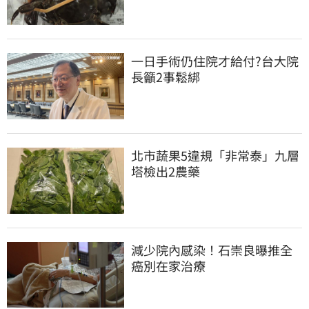
一日手術仍住院才給付?台大院
長籲2事鬆綁
北市蔬果5違規「非常泰」九層
塔檢出2農藥
減少院內感染！石崇良曝推全
癌別在家治療