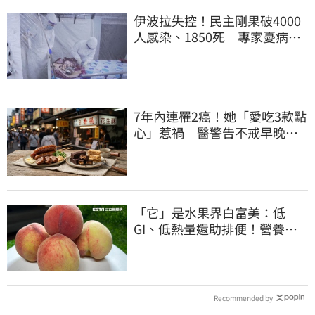
伊波拉失控！民主剛果破4000
人感染、1850死 專家憂病毒
恐已突變
7年內連罹2癌！她「愛吃3款點
心」惹禍 醫警告不戒早晚有
肝癌
「它」是水果界白富美：低
GI、低熱量還助排便！營養師
曝黃金攝取量
Recommended by