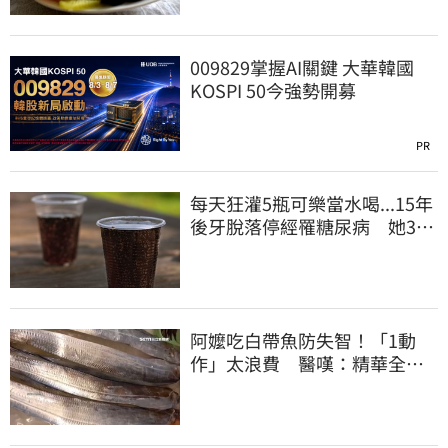
009829掌握AI關鍵 大華韓國
KOSPI 50今強勢開募
PR
每天狂灌5瓶可樂當水喝...15年
後牙脫落停經罹糖尿病 她35
歲衰老如60歲
阿嬤吃白帶魚防失智！「1動
作」太浪費 醫嘆：精華全沒
了