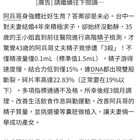
[廣告] 請繼續往下閱讀…
阿兵哥
身強體壯好生育？答案卻是未必。台中一
對夫妻結婚4年來積極求子，卻始終沒動靜，35
歲的王小姐直到前往醫院進行高階
精子
檢測，才
驚覺43歲的阿兵哥丈夫精子竟慘遭「3殺」！不
僅精液量僅0.1mL（標準值1.5mL），精子游得
速度慢、結合力低到僅15%，連
DNA
都出現雙股
斷裂，碎片率高達22.83%（正常要在19%以
下），多項指標通通不及格。所幸後經3個月調
理、改善生活飲食作息與勤運動，改善阿兵哥的
精子質量，並挑選優等囊胚做植入，讓夫妻倆一
舉成功產女。