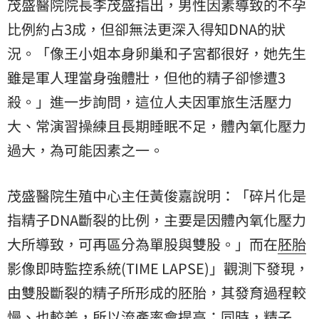
茂盛醫院院長李茂盛指出，男性因素導致的不孕
比例約占3成，但卻無法更深入得知DNA的狀
況。「像王小姐本身卵巢和子宮都很好，她先生
雖是軍人理當身強體壯，但他的精子卻慘遭3
殺。」進一步詢問，這位人夫因軍旅生活壓力
大、常演習操練且長期睡眠不足，體內氧化壓力
過大，為可能因素之一。
茂盛醫院生殖中心主任黃俊嘉說明：「碎片化是
指精子DNA斷裂的比例，主要是因體內氧化壓力
大所導致，可再區分為單股與雙股。」而在
胚胎
影像即時監控系統(TIME LAPSE)」觀測下發現，
由雙股斷裂的精子所形成的胚胎，其發育過程較
慢、也較差，所以流產率會提高；同時，精子