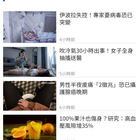
伊波拉失控！專家憂病毒恐已
突變
4小時前
吹冷氣30小時出事！女子全身
抽搐送醫
5小時前
男性半夜痠痛「2徵兆」恐已攝
護腺癌晚期
6小時前
100%果汁也傷身？研究：高血
壓風險增35%