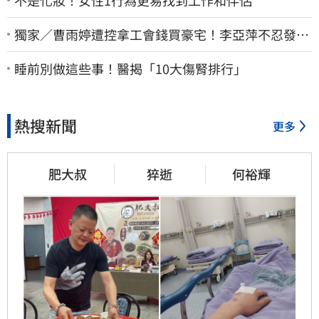
獨家／曹雨婷遭控拿工會錢買豪宅！李亞萍不忍發
聲：余天管工會都貼錢
睡前別做這些事！醫揭「10大傷腎排行」
熱搜新聞
更多
肥大叔
猝逝
何裕輝