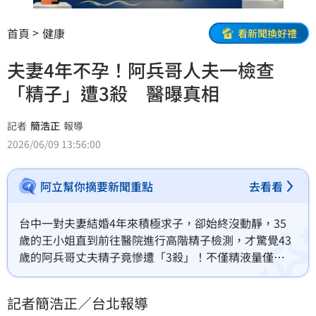
首頁
健康
看新聞換好禮
夫妻4年不孕！阿兵哥人夫一檢查
「精子」遭3殺 醫曝真相
記者
簡浩正
報導
2026/06/09 13:56:00
阿立幫你摘要新聞重點
去看看
台中一對夫妻結婚4年來積極求子，卻始終沒動靜，35
歲的王小姐直到前往醫院進行高階精子檢測，才驚覺43
歲的阿兵哥丈夫精子竟慘遭「3殺」！不僅精液量僅
0.1mL，精子游得速度慢、結合力低到僅15%，連DNA
都出現雙股斷裂，碎片率高達22.83%，多項指標通通不
記者簡浩正／台北報導
及格。所幸後經3個月調理、改善生活飲食作息與勤運