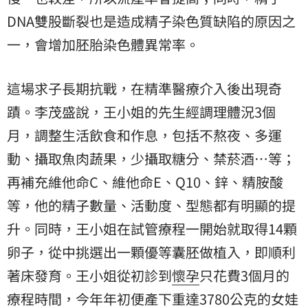
DNA雙股斷裂也是造成精子染色質缺陷的原因之
一，會增加胚胎染色體異常率。
這場求子長期抗戰，在精準醫療介入後出現奇
蹟。李茂盛說，王小姐的先生經調理體況3個
月，調整生活飲食和作息，包括不熬夜、多運
動、攝取魚肉蔬果，少攝取糖分、禁菸酒…等；
再補充維他命C、維他命E、Q10、鋅、精胺酸
等，他的精子數量、活動度、型態都有明顯的提
升。同時，王小姐在試管療程一開始就取得14顆
卵子，從中挑選出一顆優等囊胚做植入，即順利
著床發育。王小姐從初診到
懷孕
只花費3個月的
療程時間，今年年初便產下重達3780公克的女娃