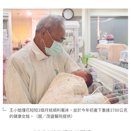
動，改善阿兵哥的精子質量，並挑選優等囊胚做植入，
讓夫妻倆一舉成功產女。（記者：簡浩正）
王小姐僅花短短3個月就順利著床，並於今年初產下重達3780公克
的健康女娃。（圖／茂盛醫院提供）