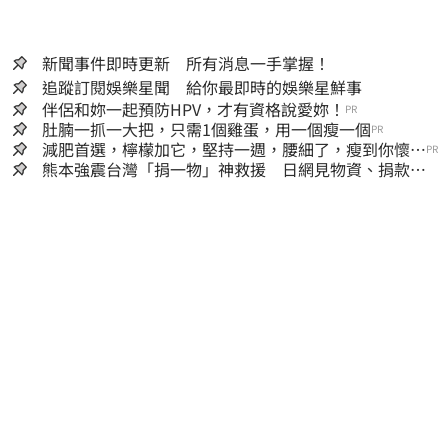
新聞事件即時更新 所有消息一手掌握！
追蹤訂閱娛樂星聞 給你最即時的娛樂星鮮事
伴侶和妳一起預防HPV，才有資格說愛妳！
PR
肚腩一抓一大把，只需1個雞蛋，用一個瘦一個
PR
減肥首選，檸檬加它，堅持一週，腰細了，瘦到你懷疑
PR
人生
熊本強震台灣「捐一物」神救援 日網見物資、捐款
喊：給台灣統治算了