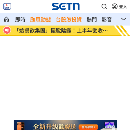
登入
即時
颱風動態
台股怎投資
熱門
影音
熱搜
拒分
「這餐飲集團」擺脫陰霾！上半年營收創
賓士S
高