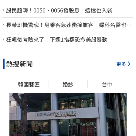
股民超嗨！0050、0056發股息 這檔也入袋
長榮班機驚魂！男乘客急速衝撞旅客 婦科名醫也掛
彩：全機卡半小時
狂飆後考驗來了！下週1指標恐掀美股暴動
熱搜新聞
更多
韓國藝匠
婚紗
台中