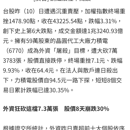
台股昨（10）日遭遇沉重賣壓，加權指數終場重
挫1478.90點，收在43225.54點，跌幅3.31%，
創下史上第6大跌點，成交金額達1兆3240.93億
元。擁有59萬股東的晶圓代工大廠力積電
（6770）成為外資「屠殺」目標，遭大砍7萬
3783張，股價直接跌停，終場重挫7.1元、跌幅
9.93%，收在64.4元。在法人與散戶連日殺出
下，力積電股價自94.5元一路下探，短短8個交
易日累計跌幅已達30.35%。
外資狂砍這檔7.3萬張 股價8天崩跌30%
根據證交所統計，外資昨日賣超前十大個股依序