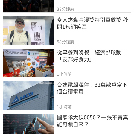
38分鐘前
麥人杰奪金漫獎特別貢獻獎 秒
問1句網笑歪
58分鐘前
從早餐到晚餐！經濟部啟動
「友邦好食力」
1小時前
台達電飆漲停！32萬散戶當下
個台積電買
1小時前
國家隊大砍0050？一張不賣真
能奇蹟自來？