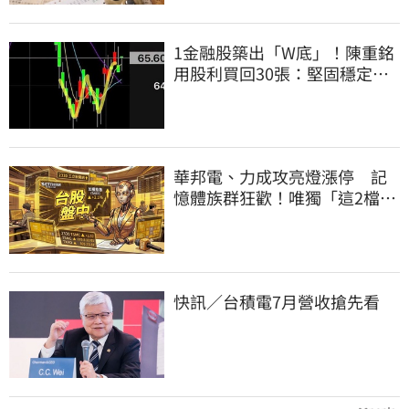
1金融股築出「W底」！陳重銘
用股利買回30張：堅固穩定的
搖錢樹
華邦電、力成攻亮燈漲停 記
憶體族群狂歡！唯獨「這2檔」
迷路慘摔跌
快訊／台積電7月營收搶先看