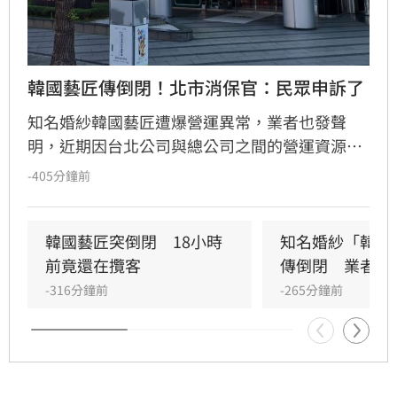
韓國藝匠傳倒閉！北市消保官：民眾申訴了
知名婚紗韓國藝匠遭爆營運異常，業者也發聲
明，近期因台北公司與總公司之間的營運資源
「出現重大調整與切割」，引發據點無法繼續營
-405分鐘前
運的問題。北市府消保官室今(10日）表示，已稽
查其台北門市，因負責人未出面，現場員工稱，
租約僅到明日(11日)。現已接獲2件申訴案。
韓國藝匠突倒閉　18小時
知名婚紗「韓國
前竟還在攬客
傳倒閉　業者發
-316分鐘前
-265分鐘前