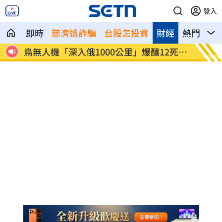
登入
即時
慈濟遭詐騙
台股怎投資
財經
熱門
影
血亡
烏無人機「深入俄1000公里」爆釀12死39
9m8
傷
局曝