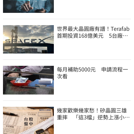
世界最大晶圓廠有譜！Terafab
首期投資168億美元 5台廠或
打進供應鏈
每月補助5000元 申請流程一
次看
幾家歡樂幾家愁！矽晶圓三雄
重摔 「這3檔」逆勢上漲小兵
立大功