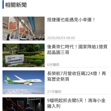
相關新聞
搭捷運也能遇見小幸運！
2026/08/03 08:00
後黃崇仁時代！國家隊逾1億買
超晶圓三哥
6分鐘前
長榮航7月營收狂飆224億！再
寫歷史新頁
27分鐘前
9檔明起抓去關5天！鴻海小金
雞入列