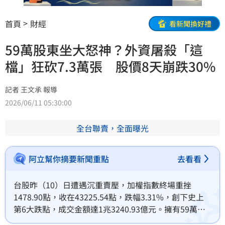
首頁
財經
看新聞換好禮
59萬股東坐大怒神？外資屠殺「這
檔」狂砍7.3萬張 股價8天崩跌30%
記者 王文承 報導
2026/06/11 05:30:00
全台聯賣，全面曝光
阿立幫你摘要新聞重點
去看看
台股昨（10）日遭遇沉重賣壓，加權指數終場重挫
1478.90點，收在43225.54點，跌幅3.31%，創下史上
第6大跌點，成交金額達1兆3240.93億元。擁有59萬股
東的晶圓代工大廠力積電（6770）成為外資「屠殺」目