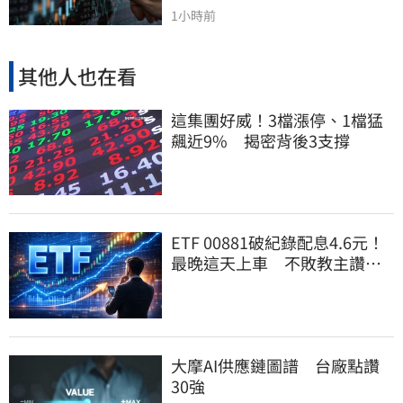
1小時前
其他人也在看
這集團好威！3檔漲停、1檔猛
飆近9% 揭密背後3支撐
ETF 00881破紀錄配息4.6元！
最晚這天上車 不敗教主讚：
表現超越0050
大摩AI供應鏈圖譜 台廠點讚
30強