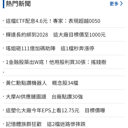
熱門新聞
更多
這檔ETF配息4.6元！專家：表現超越0050
輝達長約綁到2028 這大廠目標價至1000元
瑤姐砸111億加碼助陣 這1檔秒奔漲停
1金融股築出W底！他用股利買30張：搖錢樹
黃仁勳點讚機器人 概念股34檔
大摩AI供應鏈圖譜 台廠點讚30強
這塑化大廠今年EPS上看12.75元 目標價曝
記憶體族群狂歡 這2檔迷路慘摔跌