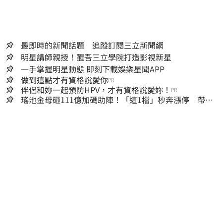
最即時的新聞話題 追蹤訂閱三立新聞網
明星講師親授！醒吾三立學院打造影視新星
一手掌握明星動態 即刻下載娛樂星聞APP
做到這點才有資格說愛你
PR
伴侶和妳一起預防HPV，才有資格說愛妳！
PR
瑤池金母砸111億加碼助陣！「這1檔」秒奔漲停 帶領
散熱雙雄點火