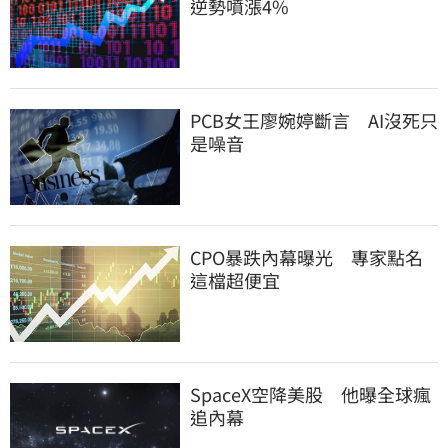
逆勢噴漲4%
PCB女王廖婉婷斷言　AI沒死只
是噪音
CPO暴跌內幕曝光　專家點名
這檔超便宜
SpaceX空降美股　他曝全球瘋
追內幕