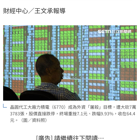
標，遭大砍7萬3783張，股價直接跌停，終場重挫7.1
財經中心／王文承報導
元、跌幅9.93%，收在64.4元。在法人與散戶連日殺出
下，力積電股價自94.5元一路下探，短短8個交易日累計
跌幅已達30.
晶圓代工大廠力積電（6770）成為外資「屠殺」目標，遭大砍7萬
3783張，股價直接跌停，終場重挫7.1元、跌幅9.93%，收在64.4
元。（圖／資料照）
[廣告] 請繼續往下閱讀…