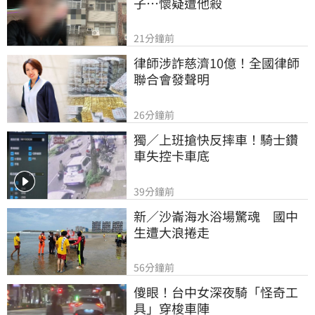
子…懷疑遭他殺
21分鐘前
律師涉詐慈濟10億！全國律師
聯合會發聲明
26分鐘前
獨／上班搶快反摔車！騎士鑽
車失控卡車底
39分鐘前
新／沙崙海水浴場驚魂　國中
生遭大浪捲走
56分鐘前
傻眼！台中女深夜騎「怪奇工
具」穿梭車陣