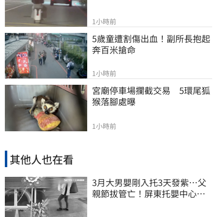
1小時前
5歲童遭割傷出血！副所長抱起
奔百米搶命
1小時前
宮廟停車場攔截交易　5環尾狐
猴落腳處曝
1小時前
其他人也在看
3月大男嬰剛入托3天發紫…父
親節拔管亡！屏東托嬰中心回9
字