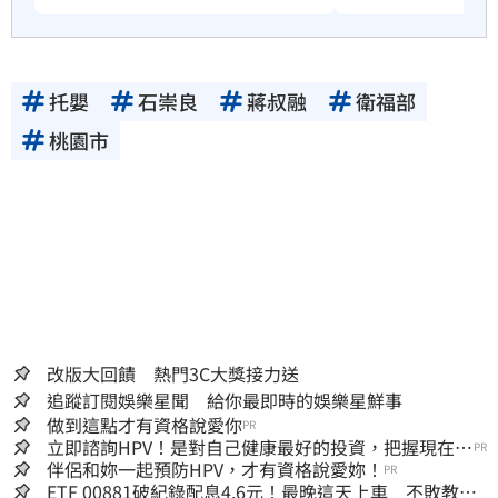
托嬰
石崇良
蔣叔融
衛福部
桃園市
改版大回饋 熱門3C大獎接力送
追蹤訂閱娛樂星聞 給你最即時的娛樂星鮮事
做到這點才有資格說愛你
PR
立即諮詢HPV！是對自己健康最好的投資，把握現在不
PR
嫌晚！
伴侶和妳一起預防HPV，才有資格說愛妳！
PR
ETF 00881破紀錄配息4.6元！最晚這天上車 不敗教主