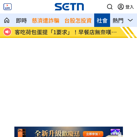
登入
即時
慈濟遭詐騙
台股怎投資
社會
熱門
影
成空
客吃荷包蛋提「1要求」！早餐店無奈嘆1
蔡阿嘎
句
片