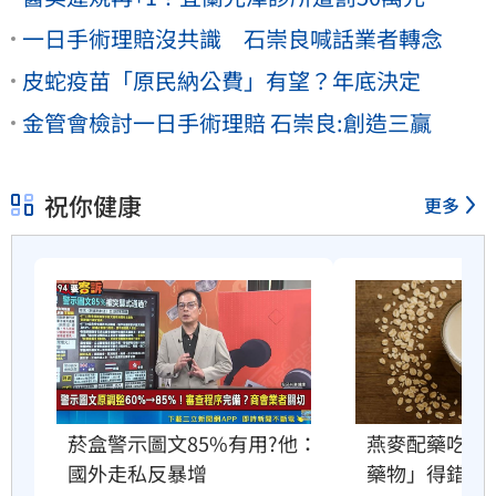
一日手術理賠沒共識 石崇良喊話業者轉念
皮蛇疫苗「原民納公費」有望？年底決定
金管會檢討一日手術理賠 石崇良:創造三贏
祝你健康
更多
菸盒警示圖文85%有用?他：
燕麥配藥吃？
國外走私反暴增
藥物」得錯開