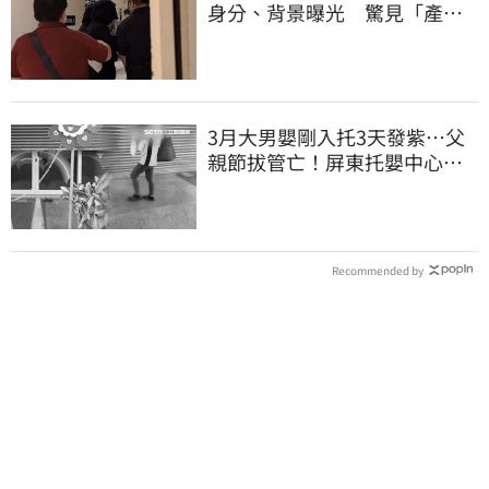
身分、背景曝光 驚見「產檢
紀錄全空白」
3月大男嬰剛入托3天發紫…父
親節拔管亡！屏東托嬰中心回9
字
Recommended by