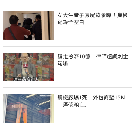
女大生產子藏屍背景曝！產檢
紀錄全空白
騙走慈濟10億！律師超諷刺金
句曝
鋼鐵廠爆1死！外包商墜15Ｍ
「摔破頭亡」