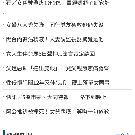
獨／女駕駛肇逃1死1傷 單親媽顧子斷家計
女攀八大秀失聯 同行隊友獲救她仍失蹤
陽台內褲沾精液！人妻調監視器驚覺是他
女大生伴兒屍6日聲押...法官裁定請回
父遭惡鄰「挖出雙眼」 兒父親節悲痛發聲
性侵慣犯關12年又伸狼爪！硬上落單女同事
快訊／5縣市豪、大雨特報 一路下到晚上
阿公推孫被撞死！女兒悲嘆：等嘸一句道歉