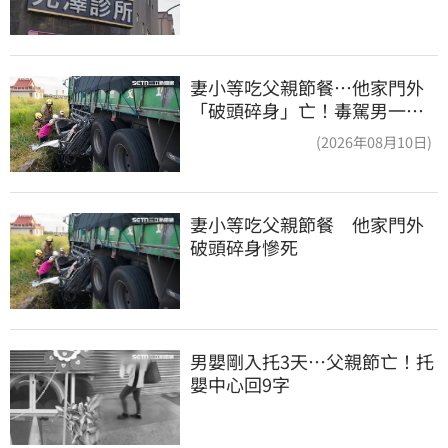
妻小等吃父親節餐⋯他家門外
「破頭碎身」亡！毒駕男一路
向南撞死人收押
(2026年08月10日)
妻小等吃父親節餐　他家門外
破頭碎身慘死
男嬰剛入托3天…父親節亡！托
嬰中心回9字