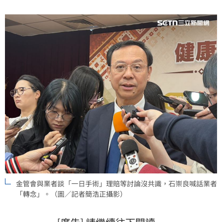
金管會與業者談「一日手術」理賠等討論沒共識，石崇良喊話業者
「轉念」。（圖／記者簡浩正攝影）