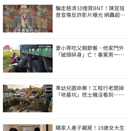
騙走慈濟10億買BNT！陳昱瑄
昔宣導反詐影片曝光 網轟超級
諷刺
妻小等吃父親節餐⋯他家門外
「破頭碎身」亡！毒駕男一路
向南撞死人收押
準幼兒園命案！工程行老闆掉
「地基坑」挖土機沒看到…下
土石活埋他
瞞家人產子藏屍！19歲女大生