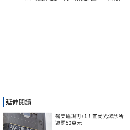
讚：表現超越0050
延伸閱讀
醫美違規再+1！宜蘭光澤診所
遭罰50萬元