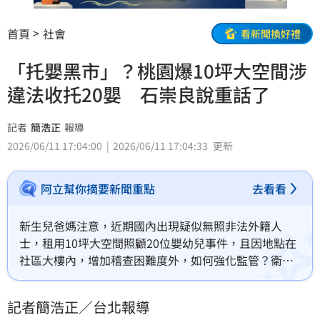
首頁
社會
看新聞換好禮
「托嬰黑市」？桃園爆10坪大空間涉
違法收托20嬰 石崇良說重話了
記者
簡浩正
報導
2026/06/11 17:04:00
2026/06/11 17:04:33
更新
阿立幫你摘要新聞重點
去看看
新生兒爸媽注意，近期國內出現疑似無照非法外籍人
士，租用10坪大空間照顧20位嬰幼兒事件，且因地點在
社區大樓內，增加稽查困難度外，如何強化監管？衛福
部長石崇良今（11）日表示，非法收托已違反《兒托
法》，將督促地方政府嚴格執法；並提醒家長送托前，
記者簡浩正／台北報導
務必查詢機構是否合法立案，保障孩子安全。