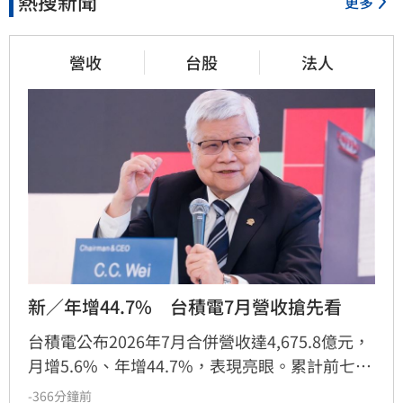
熱搜新聞
更多
營收
台股
法人
新／年增44.7%　台積電7月營收搶先看
台積電公布2026年7月合併營收達4,675.8億元，
月增5.6%、年增44.7%，表現亮眼。累計前七月
營收突破2.87兆元，年成長達37%。受惠於先進
-366分鐘前