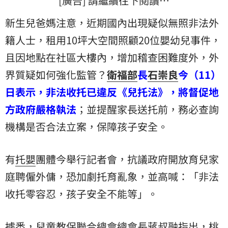
[廣告] 請繼續往下閱讀…
新生兒爸媽注意，近期國內出現疑似無照非法外
籍人士，租用10坪大空間照顧20位嬰幼兒事件，
且因地點在社區大樓內，增加稽查困難度外，外
界質疑如何強化監管？
衛福部
長
石崇良
今（11）
日表示，非法收托已違反《兒托法》，將督促地
方政府嚴格執法
；並提醒家長送托前，務必查詢
機構是否合法立案，保障孩子安全。
有
托嬰
團體今舉行記者會，抗議政府開放育兒家
庭聘僱外傭，恐加劇托育亂象，並高喊：「非法
收托零容忍，孩子安全不能等」。
據悉，兒童教保聯合總會總會長
蔣叔融
指出，
桃