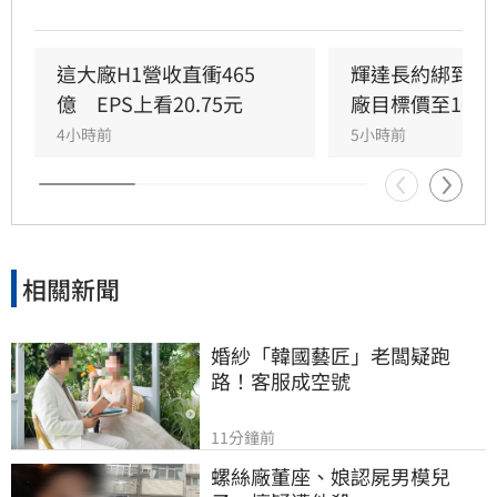
製程需求強勁，3奈米與5奈米等技術貢獻顯著，
先進製程銷售占比已近八成。展望第三季，台積
電預估營收將達446億至458億美元，中位數季增
這大廠H1營收直衝465
輝達長約綁到20
12%，有望連續六季改寫單季歷史新高。儘管毛
億　EPS上看20.75元
廠目標價至100
利率預期微幅調整，但隨著AI與高效能運算需求
4小時前
5小時前
持續爆發，台積電財務表現穩健，今日股價收在
2,380元，持續展現產業龍頭的強勁成長動能與
市場競爭力。
相關新聞
婚紗「韓國藝匠」老闆疑跑
路！客服成空號
11分鐘前
螺絲廠董座、娘認屍男模兒